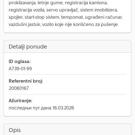
proklizavanja, letnje gume, registracija kamiona,
registracija vozila, servo upravljač, sistem imobilizera,
spojler, start-stop sistem, tempomat, ugrađeni računar,
vazdušni jastuk, vozilo koje nije korišćeno za pušenje
Detalji ponude
ID oglasa:
A739-01-99
Referentni broj:
20080167
Ažuriranje:
последњи пут дана 16.03.2026
Opis