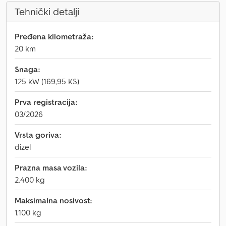
Tehnički detalji
Pređena kilometraža:
20 km
Snaga:
125 kW (169,95 KS)
Prva registracija:
03/2026
Vrsta goriva:
dizel
Prazna masa vozila:
2.400 kg
Maksimalna nosivost:
1.100 kg