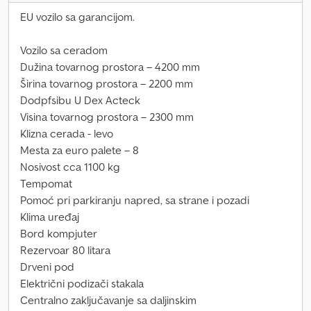
EU vozilo sa garancijom.
Vozilo sa ceradom
Dužina tovarnog prostora – 4200 mm
Širina tovarnog prostora – 2200 mm
Dodpfsibu U Dex Acteck
Visina tovarnog prostora – 2300 mm
Klizna cerada - levo
Mesta za euro palete – 8
Nosivost cca 1100 kg
Tempomat
Pomoć pri parkiranju napred, sa strane i pozadi
Klima uređaj
Bord kompjuter
Rezervoar 80 litara
Drveni pod
Električni podizači stakala
Centralno zaključavanje sa daljinskim