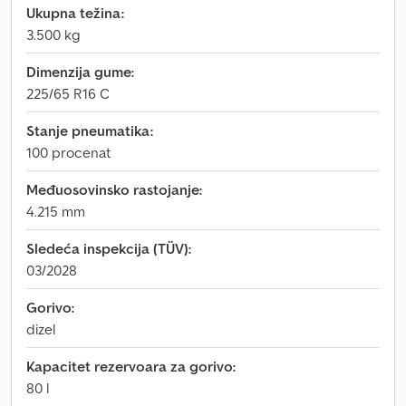
Ukupna težina:
3.500 kg
Dimenzija gume:
225/65 R16 C
Stanje pneumatika:
100 procenat
Međuosovinsko rastojanje:
4.215 mm
Sledeća inspekcija (TÜV):
03/2028
Gorivo:
dizel
Kapacitet rezervoara za gorivo:
80 l