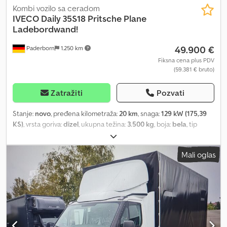
Kombi vozilo sa ceradom
IVECO
Daily 35S18 Pritsche Plane
Ladebordwand!
49.900 €
Paderborn
1.250 km
Fiksna cena plus PDV
(59.381 € bruto)
Zatražiti
Pozvati
Stanje:
novo
, pređena kilometraža:
20 km
, snaga:
129 kW (175,39
KS)
, vrsta goriva:
dizel
, ukupna težina:
3.500 kg
, boja:
bela
, tip
prenosa:
mehanički
, emisioni razred:
Euro 6
, broj sedišta:
3
, dužina
tovarnog prostora:
4.200 mm
, širina utovarnog prostora:
2.200
Mali oglas
mm
, visina tovarnog prostora:
2.300 mm
, Oprema:
ABS, centralno
zaključavanje, elektronski program stabilnosti (ESP), filter za
čađ, hidraulični zadnji podizač, klima uređaj
, * Novo vozilo
uključujući fabričku garanciju * 3.0 HDI 175KS * EURO6 (zelena
ekološka nalepnica) * Prednja svetla za maglu * Dnevna LED
svetla * LED farovi * Tempomat * Kožni multifunkcionalni volan *
Aktivno sedište sa KG podešavanjem * ABS, ASR, AFU * DAB MP3