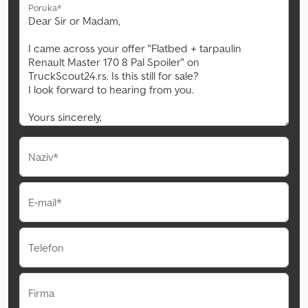
Poruka*
Naziv*
E-mail*
Telefon
Firma