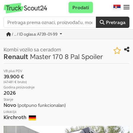
Prodati
Pretraga
/ ... / ID oglasa: A739-01-99
Kombi vozilo sa ceradom
Renault
Master 170 8 Pal Spoiler
VB plus PDV
39.900 €
(47.481 € bruto)
Godina proizvodnje
2026
Stanje
Novo
(potpuno funkcionalan)
Lokacija
Kirchroth