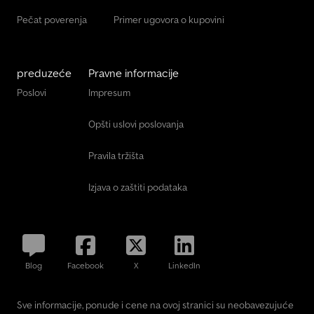
tačnost navedenih karakteristika proverite direktno na vozilu pre
kupovine. Zadržavamo pravo na greške i međuvremenu prodaju.
Pečat poverenja
Primer ugovora o kupovini
Ovaj oglas se smatra pozivom za dostavljanje ponude.
preduzeće
Pravne informacije
Poslovi
Impresum
Opšti uslovi poslovanja
Pravila tržišta
Izjava o zaštiti podataka
Blog
Facebook
X
LinkedIn
Sve informacije, ponude i cene na ovoj stranici su neobavezujuće