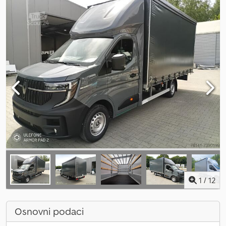
1
/
12
Osnovni podaci