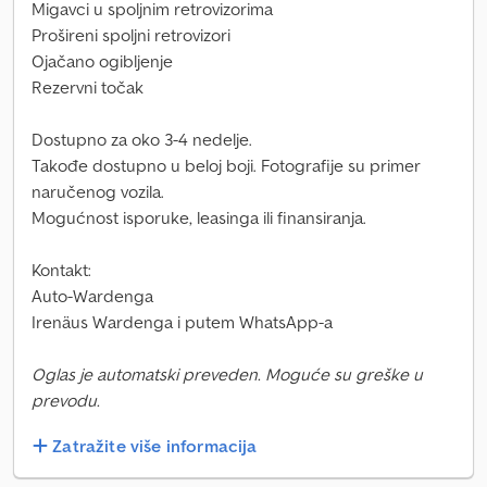
Migavci u spoljnim retrovizorima
Prošireni spoljni retrovizori
Ojačano ogibljenje
Rezervni točak
Dostupno za oko 3-4 nedelje.
Takođe dostupno u beloj boji. Fotografije su primer
naručenog vozila.
Mogućnost isporuke, leasinga ili finansiranja.
Kontakt:
Auto-Wardenga
Irenäus Wardenga i putem WhatsApp-a
Oglas je automatski preveden. Moguće su greške u
prevodu.
Zatražite više informacija