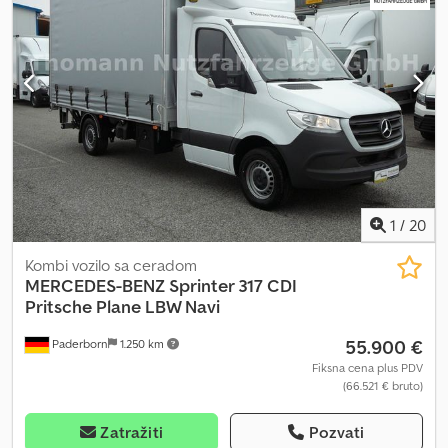
1
/
20
Kombi vozilo sa ceradom
MERCEDES-BENZ
Sprinter 317 CDI
Pritsche Plane LBW Navi
55.900 €
Paderborn
1.250 km
Fiksna cena plus PDV
(66.521 € bruto)
Zatražiti
Pozvati