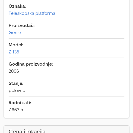
Oznaka:
Teleskopska platforma
Proizvođač:
Genie
Model:
Z-135
Godina proizvodnje:
2006
Stanje:
polovno
Radni sati:
7.663 h
Cena i lokacija