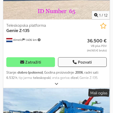
1
/
12
Teleskopska platforma
Genie
Z-135
36.500 €
Almelo
1.406 km
VB plus PDV
(44.165 € bruto)
Zatražiti
Pozvati
Stanje:
dobro (polovno)
, Godina proizvodnje:
2006
, radni sati:
6.532 h
, tip jarma:
teleskopski
, vrsta goriva:
dizel
, Genie Z-135.
Godina proizvodnje: 2006. Modelna godina: 2007. Radni sati: 6532.
Težina: 20.268 kg. CE mašina. Dedpfozr Nynjx Al Dewa Maksimalni
Mali oglas
kapacitet korpe: 272 kg / 2 osobe + 92 kg. Maksimalna bočna sila:
400 N. Maksimalna brzina vetra: 12,5 m/s. Maksimalni dozvoljeni
nagib: 45%. Maksimalna visina platforme: 41,15 metara. Maksimalna
radna visina: 43,15 metara. Maksimalni doseg: 21,26 metara. 77 KS /