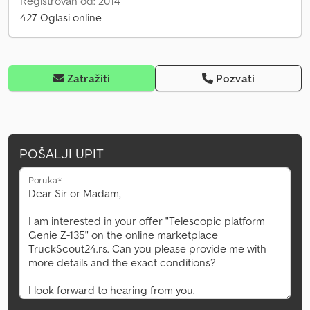
Registrovan od: 2014
427 Oglasi online
Zatražiti
Pozvati
POŠALJI UPIT
Poruka*