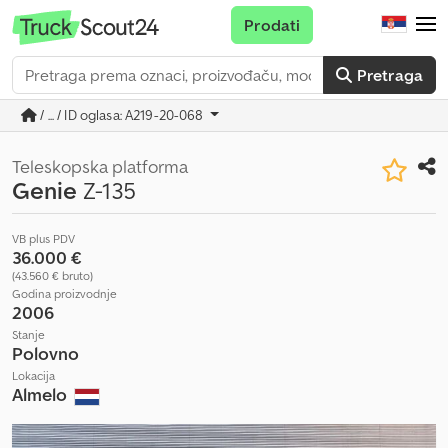
Prodati
Pretraga
/ ... / ID oglasa: A219-20-068
Teleskopska platforma
Genie
Z-135
VB plus PDV
36.000 €
(43.560 € bruto)
Godina proizvodnje
2006
Stanje
Polovno
Lokacija
Almelo