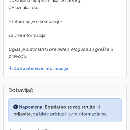
Dozvoljena ukupna masa: 20.268 kg.
CE oznaka: da.
= Informacije o kompaniji =
Za više informacija:
Oglas je automatski preveden. Moguće su greške u
prevodu.
Zatražite više informacija
Dobavljač
Napomena:
Besplatno se registrujte ili
prijavite,
da biste pristupili svim informacijama.