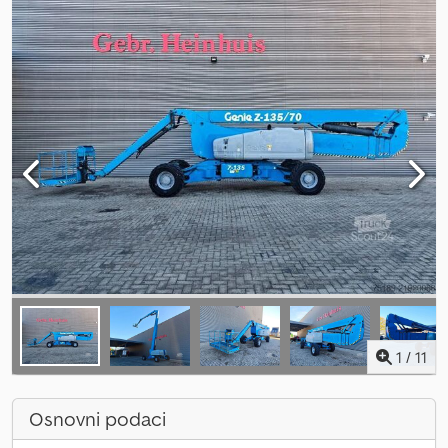
1
/
11
Osnovni podaci