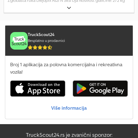
Zglobasta ruka Dwjdpfx Aszl N Sksl Dja Nosivost glavčine: 272 kg
Obratite se centru za prodaju polovne opreme za više informacija.
DE01
TruckScout24
Besplatno u prodavnici
Broj 1 aplikacija za polovna komercijalna i rekreativna
vozila!
Više informacija
TruckScout24.rs je zvanični sponzor: