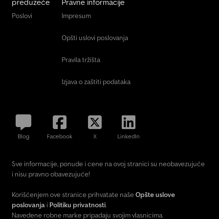
preduzeće
Pravne informacije
Poslovi
Impresum
Opšti uslovi poslovanja
Pravila tržišta
Izjava o zaštiti podataka
Blog
Facebook
X
LinkedIn
Sve informacije, ponude i cene na ovoj stranici su neobavezujuće
i nisu pravno obavezujuće!
Korišćenjem ove stranice prihvatate naše
Opšte uslove
poslovanja
i
Politiku privatnosti
.
Navedene robne marke pripadaju svojim vlasnicima.