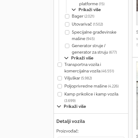
platforme
(15)
Prikaži više
Bager
(2.021)
Utovarivač
(1.502)
Specijalne građevinske
v
mašine
(945)
Generator struje /
2
generator za struju
(677)
N
Prikaži više
č
Transportna vozila i
komercijalna vozila
(46.551)
Viljuškar
(5.982)
Poljoprivredne mašine
(4.226)
Kamp prikolice i kamp vozila
(3.699)
Prikaži više
Detalji vozila
Proizvođač: