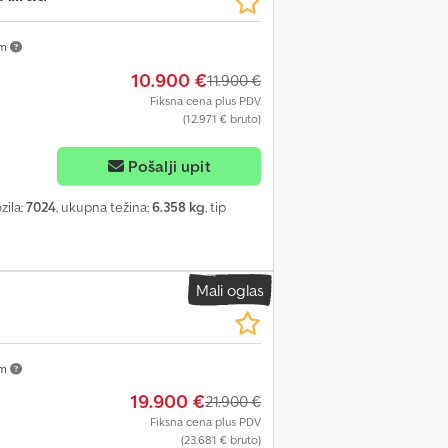
nim postupcima i dokumentaciji 🔧
isi na zahtev 📞 Kontaktirajte nas za više
km
uškara, bočnih i višesmernih viljuškara i
 koji možete da se oslonite. Servis kome
10.900 €
11.900 €
Fiksna cena plus PDV
(12.971 € bruto)
Pošalji upit
zila:
7024
, ukupna težina:
6.358 kg
, tip
Mali oglas
km
19.900 €
21.900 €
Fiksna cena plus PDV
(23.681 € bruto)