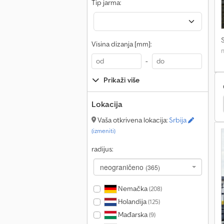
Tip jarma:
Visina dizanja [mm]:
m
-
Prikaži više
Lokacija
Toucan T12E
Aichi Sp21Aj
Haulotte Ht 23 Rtj Pro
Vaša otkrivena lokacija:
Srbija
(izmeniti)
radijus:
neograničeno
(365)
Nemačka
(208)
Holandija
(125)
Mađarska
(9)