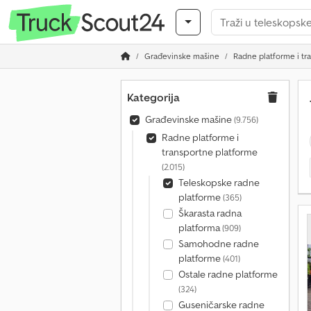
Građevinske mašine
Radne platforme i tr
Kategorija
Građevinske mašine
(9.756)
Radne platforme i
transportne platforme
(2.015)
Teleskopske radne
platforme
(365)
Škarasta radna
platforma
(909)
Samohodne radne
platforme
(401)
Ostale radne platforme
(324)
Guseničarske radne