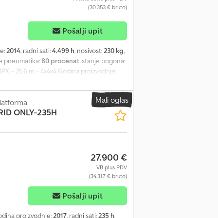
(30.353 € bruto)
Pošalji upit
je:
2014
, radni sati:
4.499 h
, nosivost:
230 kg
,
je pneumatika:
80 procenat
, stanje pogona:
0PX – 25,6 m – 4x4x4 Godina proizvodnje:
 platforma Radna visina: 25,6 m Domet: 16,2 m
67 m Na lageru Karakteristike: Pogon na sva
Mali oglas
tikalna rotacija do 140° Opis: Haulotte
latforma
ID ONLY-235H
om stanju. Ako imate pitanja u vezi sa
ski - Nemački - Mađarski
27.900 €
VB plus PDV
(34.317 € bruto)
Pošalji upit
odina proizvodnje:
2017
, radni sati:
235 h
,