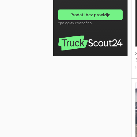
i
prodati bez provizije
*po oglasu/mesečno
3
p
k
p
–