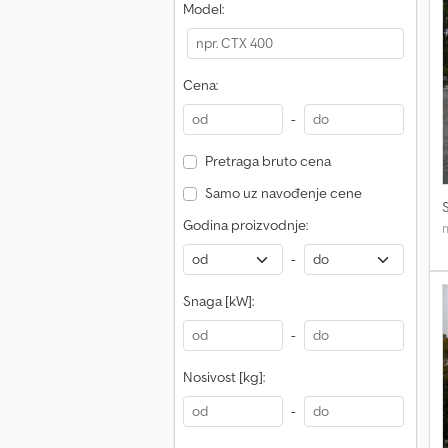
Model:
T
i
Cena:
-
Pretraga bruto cena
Samo uz navođenje cene
Godina proizvodnje:
-
Snaga [kW]:
-
Nosivost [kg]:
-