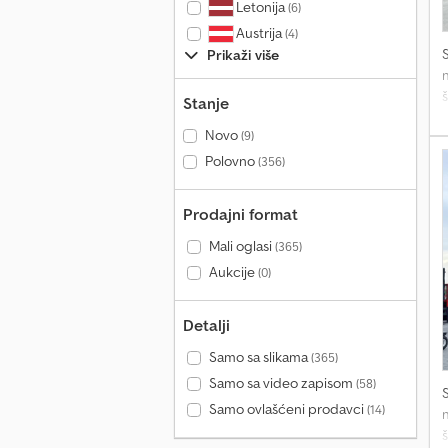
Letonija
(6)
Austrija
(4)
Prikaži više
š
Stanje
t
Novo
(9)
Polovno
(356)
Prodajni format
Mali oglasi
(365)
2
Aukcije
(0)
K
Detalji
Samo sa slikama
(365)
m
Samo sa video zapisom
(58)
c
Samo ovlašćeni prodavci
(14)
i
m
š