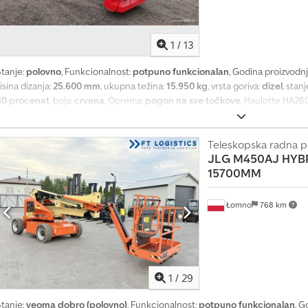
1
/
13
Stanje:
polovno
, Funkcionalnost:
potpuno funkcionalan
, Godina proizvodn
isina dizanja:
25.600 mm
, ukupna težina:
15.950 kg
, vrsta goriva:
dizel
, stan
80 procenat
, boja:
crvena
, Oprema:
pogon na sve točkove
, Haulotte HA26
014. Radni sati: 4499 Gorivo: Dizel Tip: Zglobna platforma Kategorija: Radna
osivost: 230 kg Težina: 15950 kg Dimenzije za transport: 9,5 m x 2,38 m x 2,
etiri točka (4x4x4), upravljanje na sva četiri točka, rotirajuća platforma, ver
Teleskopska radna p
JLG
M450AJ HYBR
HA260PX 4x4x4, zglobna platforma! Odmah u radnom stanju. Mašina je u dobr
15700MM
ovom mašinom, pišite mi na e-mail. Dcedsztay Iopfx Abvek Govorimo: - Engle
Łomno
768 km
1
/
29
Stanje:
veoma dobro (polovno)
, Funkcionalnost:
potpuno funkcionalan
, G