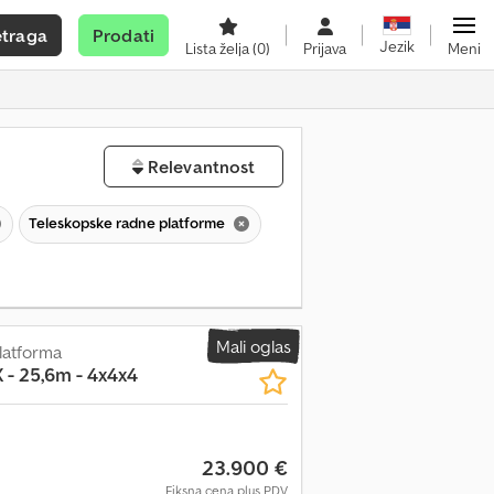
etraga
Prodati
Jezik
Lista želja
(0)
Prijava
Meni
Relevantnost
Teleskopske radne platforme
Mali oglas
latforma
- 25,6m - 4x4x4
23.900 €
Fiksna cena plus PDV