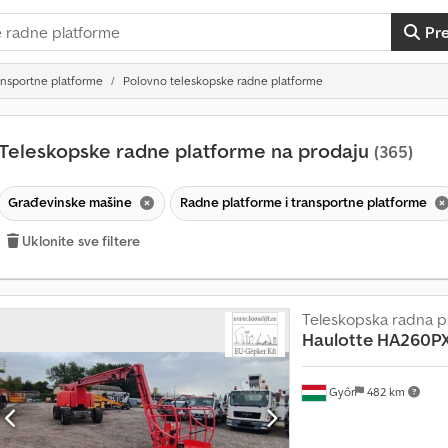
Pr
ansportne platforme
Polovno teleskopske radne platforme
Teleskopske radne platforme na prodaju
(365)
Građevinske mašine
Radne platforme i transportne platforme
Uklonite sve filtere
Teleskopska radna p
Haulotte
HA260PX 
Győr
482 km