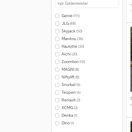
š
Genie
(111)
t
JLG
(68)
Skyjack
(50)
Manitou
(36)
Haulotte
(30)
Aichi
(20)
2
Zoomlion
(10)
MAGNI
(8)
K
Niftylift
(8)
Snorkel
(5)
m
Teupen
(4)
c
Renault
(2)
i
XCMG
(2)
m
Denka
(1)
v
Dino
(1)