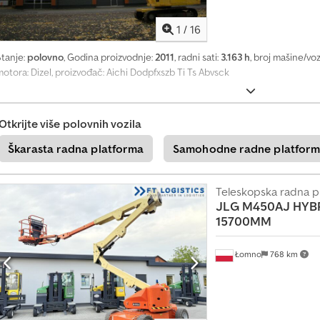
1
/
16
Stanje:
polovno
, Godina proizvodnje:
2011
, radni sati:
3.163 h
, broj mašine/voz
otora: Dizel, proizvođač: Aichi Dodpfxszb Ti Ts Abvsck
Otkrijte više polovnih vozila
Škarasta radna platforma
Samohodne radne platfor
Teleskopska radna p
JLG
M450AJ HYBR
15700MM
Łomno
768 km