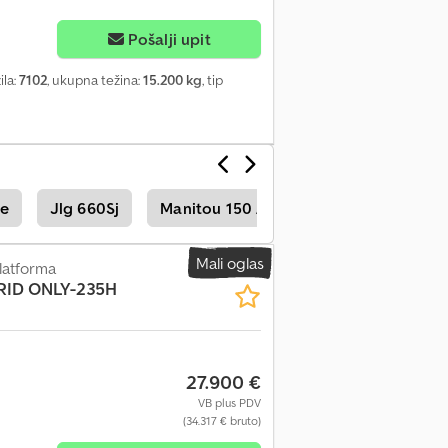
Pošalji upit
ila:
7102
, ukupna težina:
15.200 kg
, tip
me
Jlg 660Sj
Manitou 150 Aetj-C
Manitou 120 
Mali oglas
latforma
ID ONLY-235H
27.900 €
VB plus PDV
(34.317 € bruto)