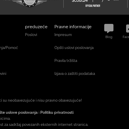
preduzeće
Pravne informacije
Poslovi
Impresum
Blog
Fac
anja/Pomoć
Opšti uslovi poslovanja
Pravila tržišta
vini
Izjava o zaštiti podataka
ici su neobavezujuće i nisu pravno obavezujuće!
te uslove poslovanja
i
Politiku privatnosti
.
icima.
za sadržaj povezanih eksternih internet stranica.