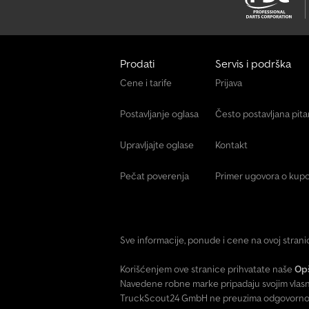
Prodati
Servis i podrška
Cene i tarife
Prijava
Postavljanje oglasa
Često postavljana pit
Upravljajte oglase
Kontakt
Pečat poverenja
Primer ugovora o kupo
Sve informacije, ponude i cene na ovoj stran
Korišćenjem ove stranice prihvatate naše
Opš
Navedene robne marke pripadaju svojim vlasn
TruckScout24 GmbH ne preuzima odgovornost 