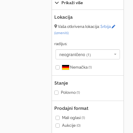
Prikaži više
Lokacija
Vaša otkrivena lokacija:
Srbija
(izmeniti)
radijus:
neograničeno
(1)
Nemačka
(1)
Stanje
Polovno
(1)
Prodajni format
Mali oglasi
(1)
Aukcije
(0)