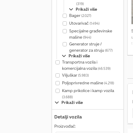
(319)
Prikaži više
Bager
(2.027)
Utovarivač
(1.494)
Specijalne građevinske
mašine
(944)
Generator struje /
generator za struju
(677)
Prikaži više
Transportna vozila i
komercijalna vozila
(46.539)
Viljuškar
(5.983)
Poljoprivredne mašine
(4.218)
Kamp prikolice i kamp vozila
(3.688)
Prikaži više
Detalji vozila
Proizvođač: