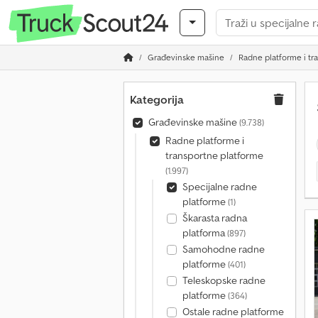
Građevinske mašine
Radne platforme i tr
Kategorija
Građevinske mašine
(9.738)
Radne platforme i
transportne platforme
(1.997)
Specijalne radne
platforme
(1)
Škarasta radna
platforma
(897)
Samohodne radne
platforme
(401)
Teleskopske radne
platforme
(364)
Ostale radne platforme