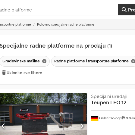
Pr
ansportne platforme
Polovno specijalne radne platforme
Specijalne radne platforme na prodaju
(1)
Građevinske mašine
Radne platforme i transportne platforme
Uklonite sve filtere
Specijalni uređaji
Teupen
LEO 12
Oelsnitz/Vogtl.
974 