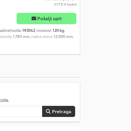
(17.731 € bruto)
Pošalji upit
mašine/vozila:
193042
, nosivost:
120 kg
,
oizvoda:
1.780 mm
, radna visina:
12.000 mm
,
zila.
Pretraga