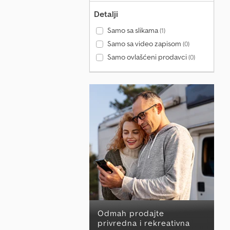
Detalji
Samo sa slikama
(1)
Samo sa video zapisom
(0)
Samo ovlašćeni prodavci
(0)
Odmah prodajte
privredna i rekreativna