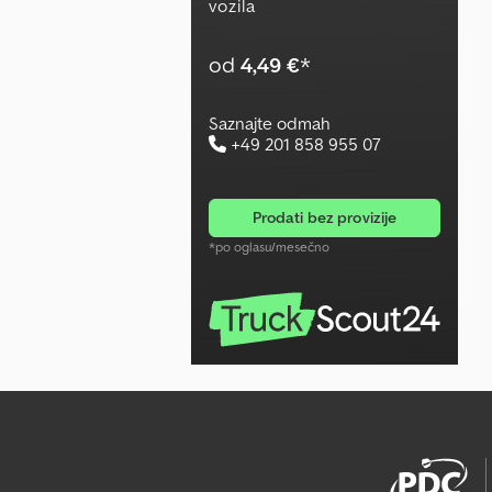
vozila
od
4,49 €
*
Saznajte odmah
+49 201 858 955 07
prodati bez provizije
*po oglasu/mesečno