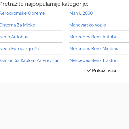
Pretražite najpopularnije kategorije:
Aerodromske Opreme
Man L 2000
Cisterna Za Mleko
Manevarsko Vozilo
Iveco Autobus
Mercedes Benz Autobus
Iveco Eurocargo 75
Mercedes Benz Minibus
Kamion Sa Kablom Za Prevrtanje
Mercedes Benz Traktori
Prikaži više
Kamion Sa Kranom Za Prevoz Kontejnera
Mercedes-Benz Actros
Kamion Za Otpad
Mercedes-Benz Atego 1200
Kola Za Sladoled
Mercedes-Benz Atego 1500
Man Autobus
Mercedes-Benz Sprinter