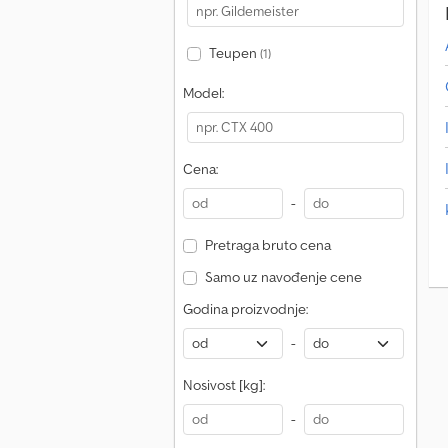
Teupen
(1)
Model:
Cena:
-
Pretraga bruto cena
Samo uz navođenje cene
Godina proizvodnje:
-
Nosivost [kg]:
-