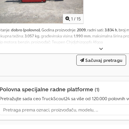
1
/
15
Stanje:
dobro (polovno)
, Godina proizvodnje:
2009
, radni sati:
3.834 h
, broj 
ukupna težina:
3.057 kg
, građevinska visina:
1.990 mm
, maksimalna širina pr
tip motora: benzin, proizvođač: Teupen Chjdjzhizqopfx Afqoa
Sačuvaj pretragu
Polovna specijalne radne platforme
(1)
Pretražujte sada ceo TruckScout24 sa više od 120.000 polovnih vo