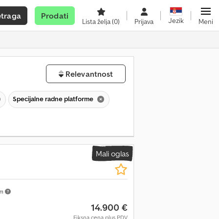
etraga
Prodati
Jezik
Lista želja
(0)
Prijava
Meni
Relevantnost
Specijalne radne platforme
Mali oglas
km
14.900 €
Fiksna cena plus PDV