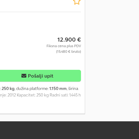
12.900 €
Fiksna cena plus PDV
(15.480 € bruto)
Pošalji upit
:
250 kg
, dužina platforme:
1.150 mm
, širina
e: 2012 Kapacitet: 250 kg Radni sati: 1.445 h