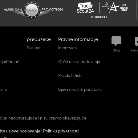
preduzeće
Pravne informacije
Poslovi
Impresum
Blog
Fac
anja/Pomoć
Opšti uslovi poslovanja
Pravila tržišta
vini
Izjava o zaštiti podataka
ici su neobavezujuće i nisu pravno obavezujuće!
te uslove poslovanja
i
Politiku privatnosti
.
icima.