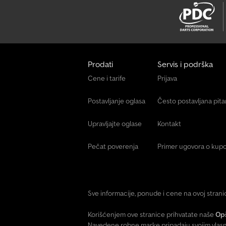
Prodati
Servis i podrška
Cene i tarife
Prijava
Postavljanje oglasa
Često postavljana pit
Upravljajte oglase
Kontakt
Pečat poverenja
Primer ugovora o kupo
Sve informacije, ponude i cene na ovoj stran
Korišćenjem ove stranice prihvatate naše
Opš
Navedene robne marke pripadaju svojim vlasn