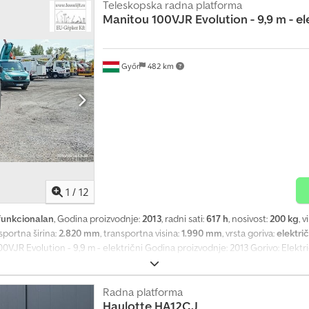
Teleskopska radna platforma
Manitou
100VJR Evolution - 9,9 m - el
Győr
482 km
1
/
12
funkcionalan
, Godina proizvodnje:
2013
, radni sati:
617 h
, nosivost:
200 kg
, 
nsportna širina:
2.820 mm
, transportna visina:
1.990 mm
, vrsta goriva:
električ
00VJR Evolution - 9,9 m - električni Godina proizvodnje: 2013 Gorivo: Elektr
ati: 617 Transportne dimenzije: 0,99 m x 2,82 m x 1,99 m Cjdpfx Asy Shn Hok 
ivost 200 kg (osobe / materijal). Karakteristike: Rotirajuća kula, do 3 m
u upotrebu, čvrsti točkovi koji ne ostavljaju tragove. Dostupno sa regener
Radna platforma
Haulotte
HA12CJ
. Odmah spremna za upotrebu. Mašina je u dobrom stanju. Za dodatna pitanj