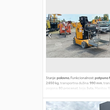
Stanje:
polovno
, Funkcionalnost:
potpuno 
2.650 kg
, transportna dužina:
990 mm
, tra
pogona:
80 procenat
, boja:
žuta
, Manitou 1
Bočni doseg: 3,15 m Težina: 2650 kg Radnih s
(električni) sa pomerajućom platformom, nos
baterija, pogodan za unutrašnju i spoljašnj
je moguće obnoviti bateriju sa 7% do 90+%)