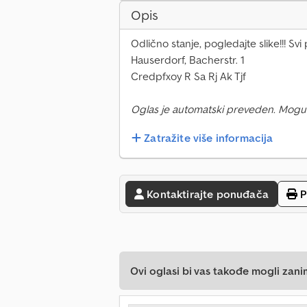
Opis
Odlično stanje, pogledajte slike!!! Svi
Hauserdorf, Bacherstr. 1
Credpfxoy R Sa Rj Ak Tjf
Oglas je automatski preveden. Mogu
Zatražite više informacija
Kontaktirajte ponuđača
P
Ovi oglasi bi vas takođe mogli zani