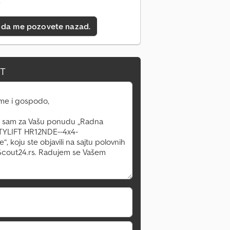
e
 da me pozovete nazad.
IT