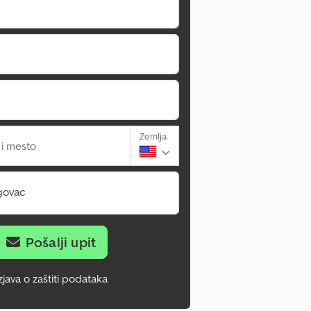
Zemlja
 i mesto
govac
Pošalji upit
zjava o zaštiti podataka