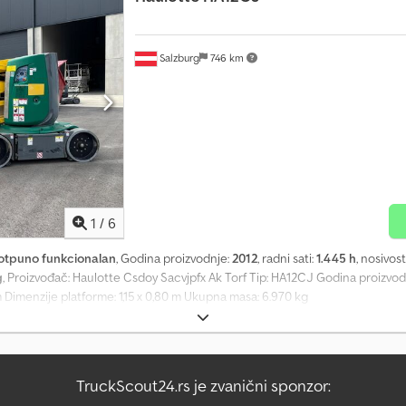
nemačkom - mađarskom
Salzburg
746 km
1
/
6
otpuno funkcionalan
, Godina proizvodnje:
2012
, radni sati:
1.445 h
, nosivost
g
, Proizvođač: Haulotte Csdoy Sacvjpfx Ak Torf Tip: HA12CJ Godina proizvodnj
 m Dimenzije platforme: 1,15 x 0,80 m Ukupna masa: 6.970 kg
TruckScout24.rs je zvanični sponzor: