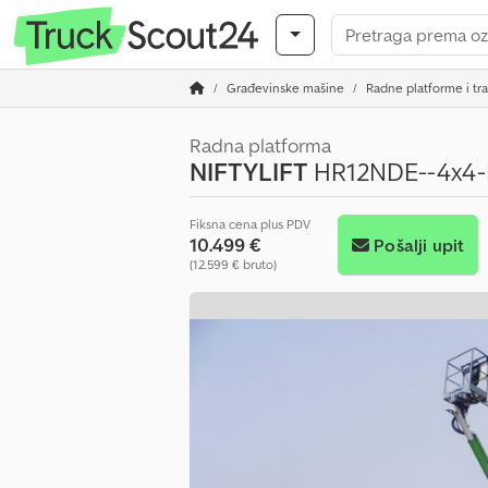
Građevinske mašine
Radne platforme i tr
Radna platforma
NIFTYLIFT
HR12NDE--4x4-D
Fiksna cena plus PDV
10.499 €
Pošalji upit
(12.599 € bruto)