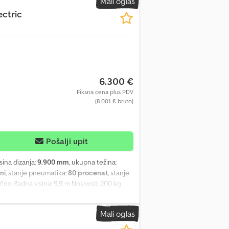
Mali oglas
ectric
6.300 €
Fiksna cena plus PDV
(8.001 € bruto)
Pošalji upit
visina dizanja:
9.900 mm
, ukupna težina:
ni
, stanje pneumatika:
80 procenat
, stanje
ično Radna visina: 9,9 m Nosivost: 200 kg
Tjrf Manitou, tip: 100VJR Evolution
 horizontalnog bočnog dosega, ugrađen punjač
Mali oglas
acijom baterijskog paketa za 300 EUR (takođe
a o ovoj mašini pišite mi na e-mail.