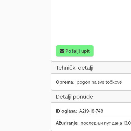
Pošalji upit
Tehnički detalji
Oprema:
pogon na sve točkove
Detalji ponude
ID oglasa:
A219-18-748
Ažuriranje:
последњи пут дана 13.0