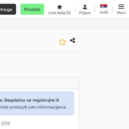
etraga
Prodati
Jezik
Lista želja
(0)
Prijava
Meni
a:
Besplatno se registrujte ili
iste pristupili svim informacijama.
 2016