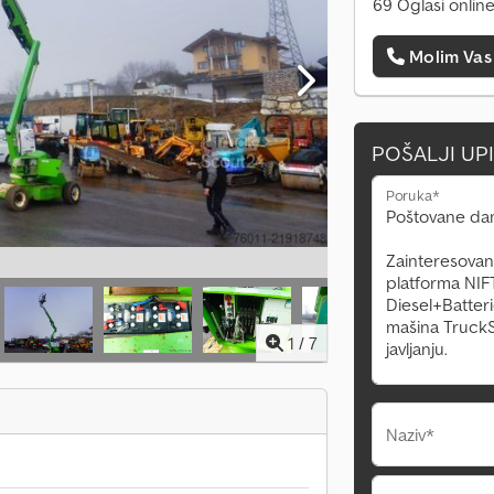
69 Oglasi onlin
Molim Vas
POŠALJI UP
Poruka*
1
/
7
Naziv*