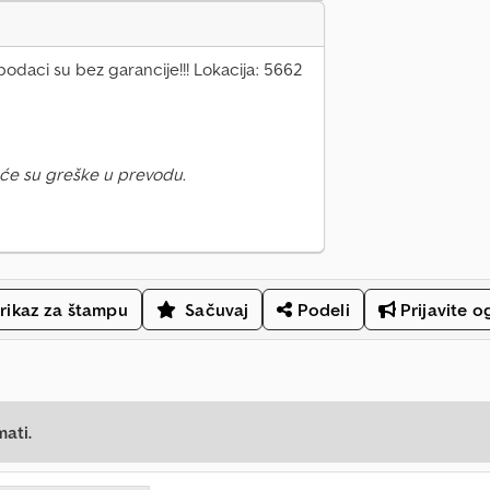
 podaci su bez garancije!!! Lokacija: 5662
će su greške u prevodu.
rikaz za štampu
Sačuvaj
Podeli
Prijavite o
mati.