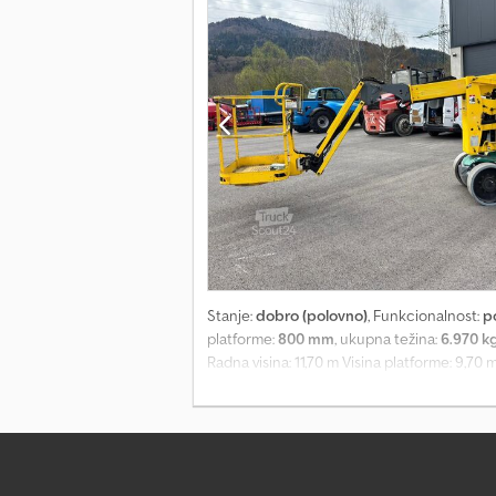
Možemo komunicirati na: - engleskom - 
Stanje:
dobro (polovno)
, Funkcionalnost:
p
platforme:
800 mm
, ukupna težina:
6.970 k
Radna visina: 11,70 m Visina platforme: 9,70