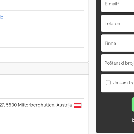
E-mail*
ie
Telefon
Firma
Poštanski broj
Ja sam tr
7, 5500 Mitterberghutten, Austrija
I