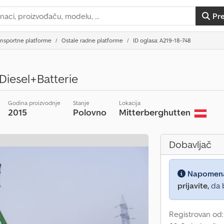
Pr
ansportne platforme
Ostale radne platforme
ID oglasa: A219-18-748
iesel+Batterie
Godina proizvodnje
Stanje
Lokacija
2015
Polovno
Mitterberghutten
Dobavljač
Napomen
prijavite,
da b
Registrovan od: