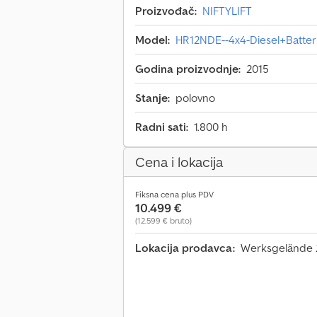
Proizvođač:
NIFTYLIFT
Model:
HR12NDE--4x4-Diesel+Batter
Godina proizvodnje:
2015
Stanje:
polovno
Radni sati:
1.800 h
Cena i lokacija
Fiksna cena plus PDV
10.499 €
(12.599 € bruto)
Lokacija prodavca:
Werksgelände 2