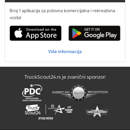
Broj 1 aplikacija za polovna komercijalna i rekreativna
vozila!
Više informacija
TruckScout24.rs je zvanični sponzor: