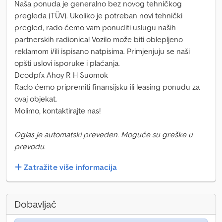
Naša ponuda je generalno bez novog tehničkog
pregleda (TÜV). Ukoliko je potreban novi tehnički
pregled, rado ćemo vam ponuditi uslugu naših
partnerskih radionica! Vozilo može biti oblepljeno
reklamom i/ili ispisano natpisima. Primjenjuju se naši
opšti uslovi isporuke i plaćanja.
Dcodpfx Ahoy R H Suomok
Rado ćemo pripremiti finansijsku ili leasing ponudu za
ovaj objekat.
Molimo, kontaktirajte nas!
Oglas je automatski preveden. Moguće su greške u
prevodu.
Zatražite više informacija
Dobavljač