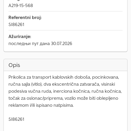
A219-15-568
Referentni broj:
SI86261
Ažuriranje:
последњи пут дана 30.07.2026
Opis
Prikolica za transport kablovskih doboša, pocinkovana,
ručna sajla (vitlo), dva ekscentrična zatvarača, visinski
podesiva vučna ruda, inerciona kočnica, ručna kočnica,
točak za oslonac/priprema, vozilo može biti oblepljeno
reklamom i/ili ispisano natpisima.
SI86261