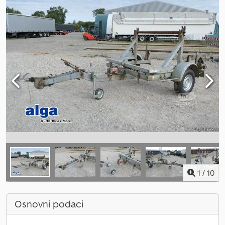
1
/
10
Osnovni podaci