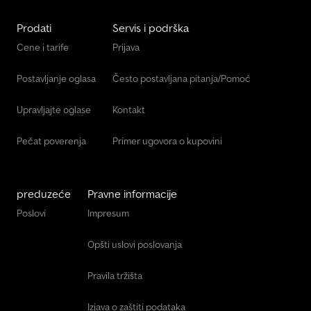
Prodati
Servis i podrška
Cene i tarife
Prijava
Postavljanje oglasa
Često postavljana pitanja/Pomoć
Upravljajte oglase
Kontakt
Pečat poverenja
Primer ugovora o kupovini
preduzeće
Pravne informacije
Poslovi
Impresum
Opšti uslovi poslovanja
Pravila tržišta
Izjava o zaštiti podataka