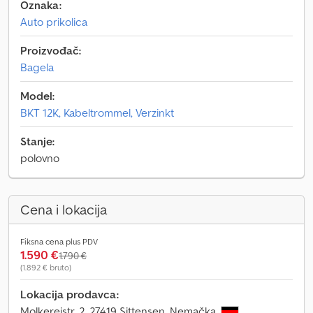
Oznaka:
Auto prikolica
Proizvođač:
Bagela
Model:
BKT 12K, Kabeltrommel, Verzinkt
Stanje:
polovno
Cena i lokacija
Fiksna cena plus PDV
1.590 €
1.790 €
(1.892 € bruto)
Lokacija prodavca:
Molkereistr. 2, 27419 Sittensen, Nemačka