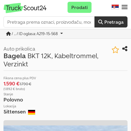
Prodati
Pretraga
/ ... / ID oglasa: A219-15-568
Auto prikolica
Bagela
BKT 12K, Kabeltrommel,
Verzinkt
Fiksna cena plus PDV
1.590 €
1.790 €
(1.892 € bruto)
Stanje
Polovno
Lokacija
Sittensen