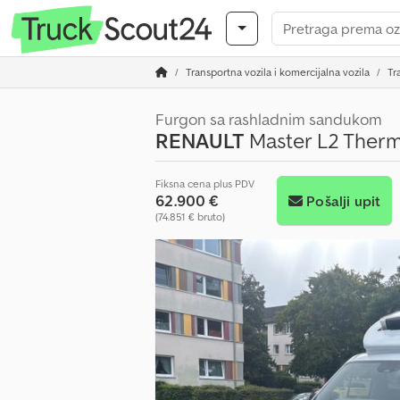
Transportna vozila i komercijalna vozila
Tr
Furgon sa rashladnim sandukom
RENAULT
Master L2 Ther
Fiksna cena plus PDV
62.900 €
Pošalji upit
(74.851 € bruto)