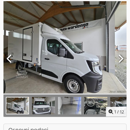
1
/
12
Osnovni podaci