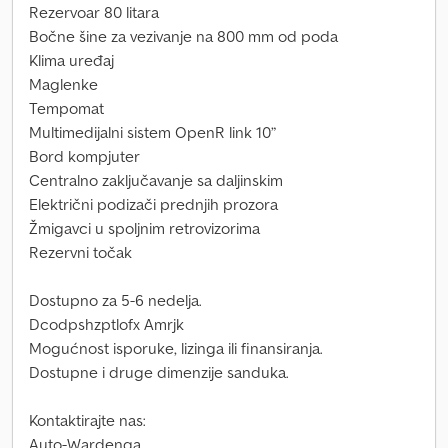
Rezervoar 80 litara
Bočne šine za vezivanje na 800 mm od poda
Klima uređaj
Maglenke
Tempomat
Multimedijalni sistem OpenR link 10”
Bord kompjuter
Centralno zaključavanje sa daljinskim
Električni podizači prednjih prozora
Žmigavci u spoljnim retrovizorima
Rezervni točak
Dostupno za 5-6 nedelja.
Dcodpshzptlofx Amrjk
Mogućnost isporuke, lizinga ili finansiranja.
Dostupne i druge dimenzije sanduka.
Kontaktirajte nas:
Auto-Wardenga