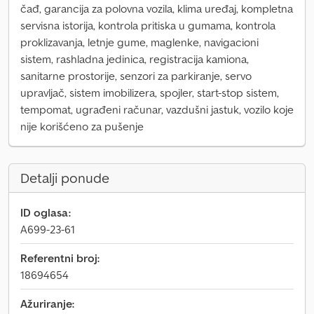
čađ, garancija za polovna vozila, klima uređaj, kompletna
servisna istorija, kontrola pritiska u gumama, kontrola
proklizavanja, letnje gume, maglenke, navigacioni
sistem, rashladna jedinica, registracija kamiona,
sanitarne prostorije, senzori za parkiranje, servo
upravljač, sistem imobilizera, spojler, start-stop sistem,
tempomat, ugrađeni računar, vazdušni jastuk, vozilo koje
nije korišćeno za pušenje
Detalji ponude
ID oglasa:
A699-23-61
Referentni broj:
18694654
Ažuriranje: