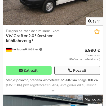
1
/
14
Furgon sa rashladnim sandukom
VW
Crafter 2.0*Kerstner
Kühlfahrzeug*
6.990 €
Heilbronn
1.069 km
Fiksna cena
(PDV se ne može iskazati)
Zatražiti
Pozvati
Stanje:
polovno
, pređena kilometraža:
226.687 km
, snaga:
100 kW
(135,96 KS)
, prva registracija:
01/2014
, vrsta goriva:
dizel
, ukupna
težina:
3.500 kg
, boja:
bela
, tip prenosa:
mehanički
, emisioni
razred:
Euro 5
, broj sedišta:
3
, Oprema:
ABS, centralno
Mali oglas
zaključavanje, elektronski program stabilnosti (ESP), filter za
čađ, navigacioni sistem
, !!!!! HLAĐENJE NE RADI !!!!! 3 sedišta,