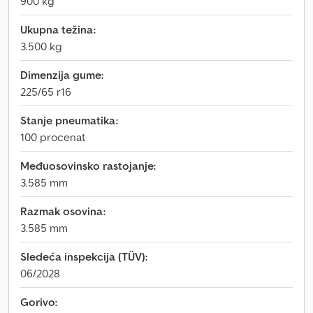
900 kg
Ukupna težina:
3.500 kg
Dimenzija gume:
225/65 r16
Stanje pneumatika:
100 procenat
Međuosovinsko rastojanje:
3.585 mm
Razmak osovina:
3.585 mm
Sledeća inspekcija (TÜV):
06/2028
Gorivo: