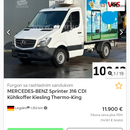
servo volan, vazdušni jastuk za vozača, 6-brzinski ručni menjač,
obrtomer, servo volan, električni podizači prozora, putni računar,
električni spoljašnji retrovizori, središnji naslon za ruku, Euro5,
krilna zadnja vrata, centralno zaključavanje + daljinski upravljač,
Kerstner rashladno vozilo, za transport sveže robe, itd. Zadržavamo
pravo na greške, zamenu i pravopisne greške. Prodaja samo
pravnim licima i za izvoz. !!!! Fg-5429 !!!! Šifra ključa 107 !!!!! Prednje
staklo ima pukotinu !!!!! Dodpfex Iai Isx Amreck Test/probna vožnja
moguća u Dekri, Tüv-u ili VW-u !!!!! PO NALOGU KUPCA !!!!
1
/
19
Furgon sa rashladnim sandukom
MERCEDES-BENZ
Sprinter 316 CDI
Kühlkoffer Kiesling Thermo-King
11.900 €
Legden
1.353 km
Fiksna cena plus PDV
(14.161 € bruto)