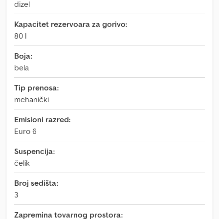
dizel
Kapacitet rezervoara za gorivo:
80 l
Boja:
bela
Tip prenosa:
mehanički
Emisioni razred:
Euro 6
Suspencija:
čelik
Broj sedišta:
3
Zapremina tovarnog prostora: