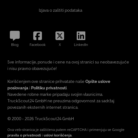
Izjava o zaštiti podataka
Blog
Facebook
X
LinkedIn
Sve informacije, ponude i cene na ovoj stranici su neobavezujuće
i nisu pravno obavezujuće!
Korišćenjem ove stranice prihvatate naše
Opšte uslove
poslovanja
i
Politiku privatnosti
.
Navedene robne marke pripadaju svojim vlasnicima.
TruckScout24 GmbH ne preuzima odgovornost za sadržaj
povezanih eksternih internet stranica.
© 2000 - 2026 TruckScout24 GmbH
Ova veb-stranica je zaštićena putem reCAPTCHA i primenjuju se Google
pravila o privatnosti
i
uslovi korišćenja
.