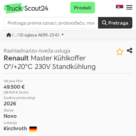
Prodati
Pretraga
/ ... / ID oglasa: A699-23-61
Rashladna/izo-/sveža usluga
Renault
Master Kühlkoffer
O°/+20°C 230V Standkühlung
VB plus PDV
49.500 €
(58.905 € bruto)
Godina proizvodnje
2026
Stanje
Novo
Lokacija
Kirchroth