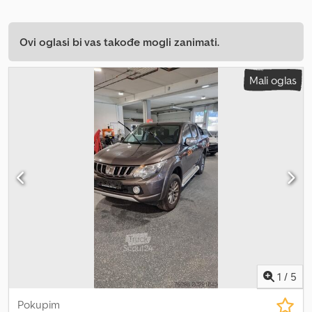
Ovi oglasi bi vas takođe mogli zanimati.
Mali oglas
1
/
5
Pokupim