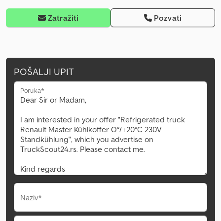
Zatražiti
Pozvati
POŠALJI UPIT
Poruka*
Naziv*