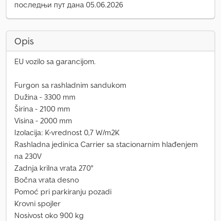
последњи пут дана 05.06.2026
Opis
EU vozilo sa garancijom.
Furgon sa rashladnim sandukom
Dužina - 3300 mm
Širina - 2100 mm
Visina - 2000 mm
Izolacija: K-vrednost 0,7 W/m2K
Rashladna jedinica Carrier sa stacionarnim hlađenjem
na 230V
Zadnja krilna vrata 270°
Bočna vrata desno
Pomoć pri parkiranju pozadi
Krovni spojler
Nosivost oko 900 kg