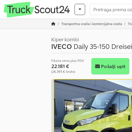
Transportna vozila i komercijalna vozila
Tr
Kiper kombi
IVECO
Daily 35-150 Dreise
Fiksna cena plus PDV
22.181 €
Pošalji upit
(26.395 € bruto)