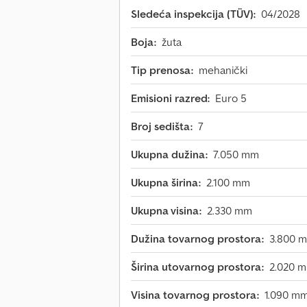
Sledeća inspekcija (TÜV):
04/2028
Boja:
žuta
Tip prenosa:
mehanički
Emisioni razred:
Euro 5
Broj sedišta:
7
Ukupna dužina:
7.050 mm
Ukupna širina:
2.100 mm
Ukupna visina:
2.330 mm
Dužina tovarnog prostora:
3.800 
Širina utovarnog prostora:
2.020 
Visina tovarnog prostora:
1.090 m