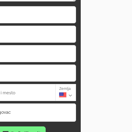
Zemlja
 i mesto
govac