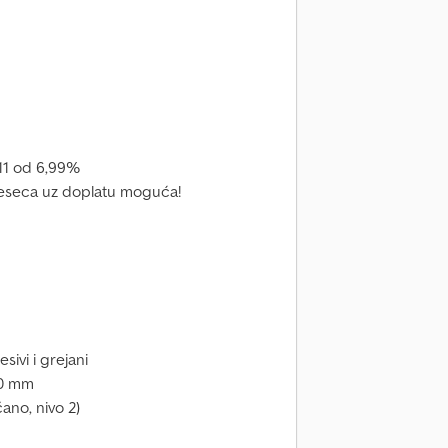
11 od 6,99%
 meseca uz doplatu moguća!
sivi i grejani
350 mm
ano, nivo 2)