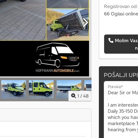
Registrovan od
66 Oglasi onlin
Molim Vas da me pozovete
n
POŠALJI UP
Poruka*
1
/
48