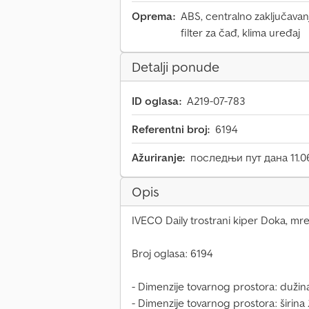
Oprema:
ABS, centralno zaključavanj
filter za čađ, klima uređaj
Detalji ponude
ID oglasa:
A219-07-783
Referentni broj:
6194
Ažuriranje:
последњи пут дана 11.0
Opis
IVECO Daily trostrani kiper Doka, mrež
Broj oglasa: 6194
- Dimenzije tovarnog prostora: duži
- Dimenzije tovarnog prostora: širin