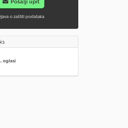
Pošalji upit
zjava o zaštiti podataka
ks
.. oglasi