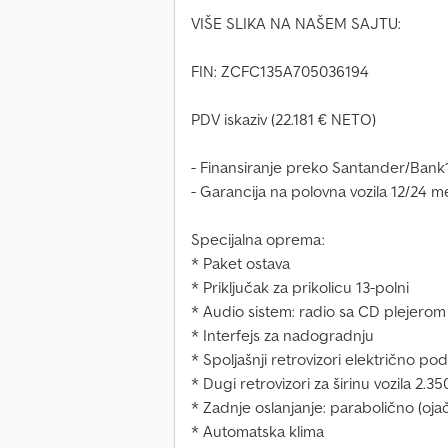
VIŠE SLIKA NA NAŠEM SAJTU:
FIN: ZCFC135A705036194
PDV iskaziv (22.181 € NETO)
- Finansiranje preko Santander/Bank
- Garancija na polovna vozila 12/24
Specijalna oprema:
* Paket ostava
* Priključak za prikolicu 13-polni
* Audio sistem: radio sa CD plejerom
* Interfejs za nadogradnju
* Spoljašnji retrovizori električno pode
* Dugi retrovizori za širinu vozila 2.
* Zadnje oslanjanje: parabolično (ojač
* Automatska klima