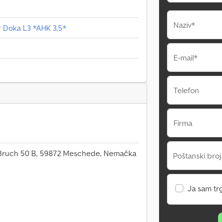
Naziv*
r Doka L3 *AHK 3,5*
E-mail*
Telefon
Firma
Bruch 50 B, 59872 Meschede, Nemačka
Poštanski broj
Ja sam tr