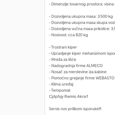
- Dimenzije tovarnog prostora: visin
- Dozvoljena ukupna masa: 3.500 kg
- Dozvoljena ukupna masa skupa vozil
- Dozvoljena vučna masa prikolice: 3.5
- Nosivost: cca 820 kg
- Trostrani kiper
- Upravljanje kiper mehanizmom isp
- Mreža za lišće
- Nadogradnja firme ALMECO
- Nosač za merdevine iza kabine
- Pomoćno grejanje firme WEBASTO (f
- Klima uređaj
- Tempomat
Cjdpfxjy Rwmio Akrsrf
Servis nov prilikom isporuke!!!