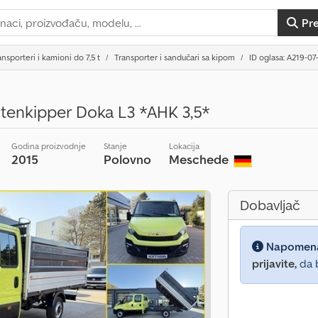
Pr
ansporteri i kamioni do 7,5 t
Transporter i sandučari sa kipom
ID oglasa: A219-07
itenkipper Doka L3 *AHK 3,5*
Godina proizvodnje
Stanje
Lokacija
2015
Polovno
Meschede
Dobavljač
Napomen
prijavite,
da b