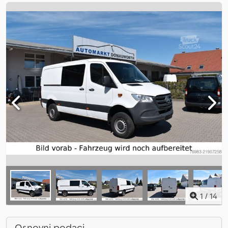
1
/
14
Osnovni podaci