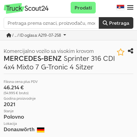
Prodati
Pretraga
/ ... / ID oglasa: A219-07-258
Komercijalno vozilo sa visokim krovom
MERCEDES-BENZ
Sprinter 316 CDI
4x4 Mixto 7 G-Tronic 4 Sitzer
Fiksna cena plus PDV
46.214 €
(54.995 € bruto)
Godina proizvodnje
2021
Stanje
Polovno
Lokacija
Donauwörth