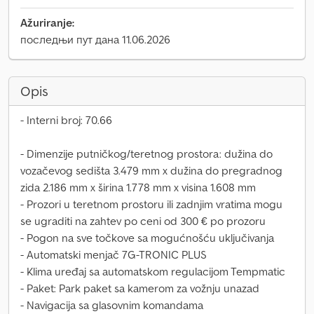
Ažuriranje:
последњи пут дана 11.06.2026
Opis
- Interni broj: 70.66
- Dimenzije putničkog/teretnog prostora: dužina do
vozačevog sedišta 3.479 mm x dužina do pregradnog
zida 2.186 mm x širina 1.778 mm x visina 1.608 mm
- Prozori u teretnom prostoru ili zadnjim vratima mogu
se ugraditi na zahtev po ceni od 300 € po prozoru
- Pogon na sve točkove sa mogućnošću uključivanja
- Automatski menjač 7G-TRONIC PLUS
- Klima uređaj sa automatskom regulacijom Tempmatic
- Paket: Park paket sa kamerom za vožnju unazad
- Navigacija sa glasovnim komandama