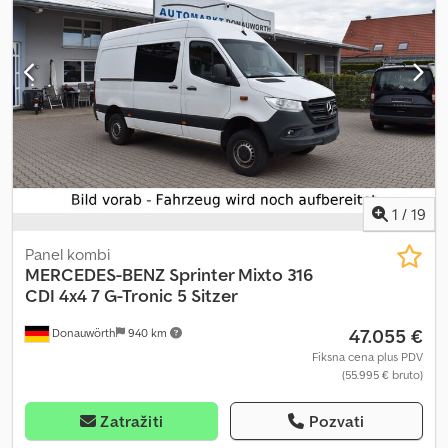
1
/
19
Panel kombi
MERCEDES-BENZ
Sprinter Mixto 316
CDI 4x4 7 G-Tronic 5 Sitzer
47.055 €
Donauwörth
940 km
Fiksna cena plus PDV
(55.995 € bruto)
Zatražiti
Pozvati