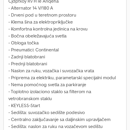
Cjdpfxoy Rv H Ie Anqeha
- Alternator 14 V/180 A
- Drveni pod u teretnom prostoru
- Klema šina za elektropriključke
- Komfortna kontrolna jedinica na krovu
- Bočna obeležavajuća svetla
- Obloga točka
- Pneumatici: Continental
- Zadnji blatobrani
- Prednji blatobrani
- Naslon za ruku, vozačka i suvozačka vrata
- Priprema za elektriku, parametarski specijalni modul
- Nema pomoćnog svetla za parkiranje
- Toplotno izolaciono staklo sa filterom na
vetrobranskom staklu
- KEYLESS-Start
- Sedišta: suvozačko sedište podesivo
- Centralno zaključavanje sa daljinskim upravljačem
- Sedišta: naslon za ruku na vozačevom sedištu