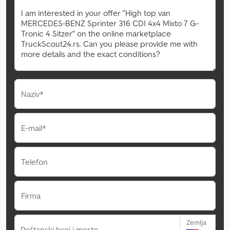
Naziv*
E-mail*
Telefon
Firma
Zemlja
Poštanski broj i mesto