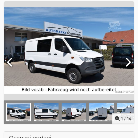
1
/
14
Osnovni podaci