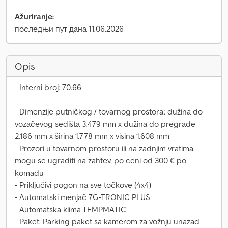
Ažuriranje:
последњи пут дана 11.06.2026
Opis
- Interni broj: 70.66
- Dimenzije putničkog / tovarnog prostora: dužina do
vozačevog sedišta 3.479 mm x dužina do pregrade
2.186 mm x širina 1.778 mm x visina 1.608 mm
- Prozori u tovarnom prostoru ili na zadnjim vratima
mogu se ugraditi na zahtev, po ceni od 300 € po
komadu
- Priključivi pogon na sve točkove (4x4)
- Automatski menjač 7G-TRONIC PLUS
- Automatska klima TEMPMATIC
- Paket: Parking paket sa kamerom za vožnju unazad