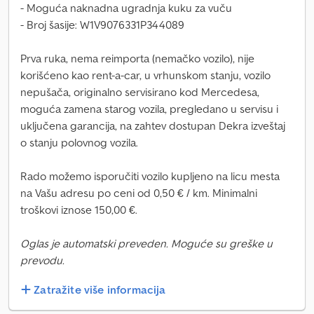
- Moguća naknadna ugradnja kuku za vuču
- Broj šasije: W1V9076331P344089
Prva ruka, nema reimporta (nemačko vozilo), nije
korišćeno kao rent-a-car, u vrhunskom stanju, vozilo
nepušača, originalno servisirano kod Mercedesa,
moguća zamena starog vozila, pregledano u servisu i
uključena garancija, na zahtev dostupan Dekra izveštaj
o stanju polovnog vozila.
Rado možemo isporučiti vozilo kupljeno na licu mesta
na Vašu adresu po ceni od 0,50 € / km. Minimalni
troškovi iznose 150,00 €.
Oglas je automatski preveden. Moguće su greške u
prevodu.
Zatražite više informacija