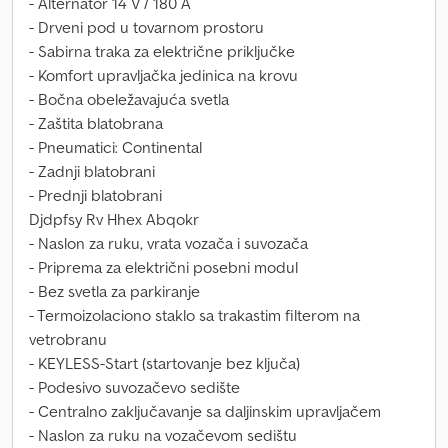
- Alternator 14 V / 180 A
- Drveni pod u tovarnom prostoru
- Sabirna traka za električne priključke
- Komfort upravljačka jedinica na krovu
- Bočna obeležavajuća svetla
- Zaštita blatobrana
- Pneumatici: Continental
- Zadnji blatobrani
- Prednji blatobrani
Djdpfsy Rv Hhex Abqokr
- Naslon za ruku, vrata vozača i suvozača
- Priprema za električni posebni modul
- Bez svetla za parkiranje
- Termoizolaciono staklo sa trakastim filterom na
vetrobranu
- KEYLESS-Start (startovanje bez ključa)
- Podesivo suvozačevo sedište
- Centralno zaključavanje sa daljinskim upravljačem
- Naslon za ruku na vozačevom sedištu