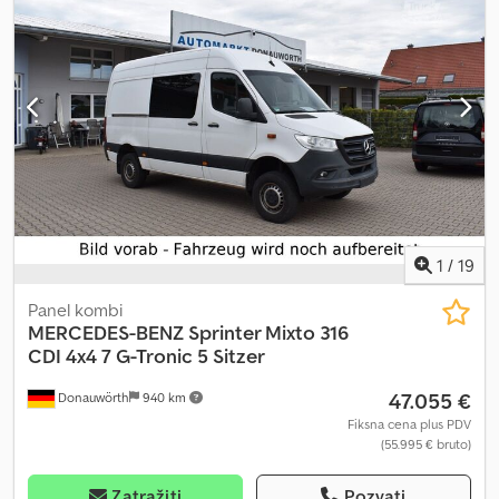
1
/
19
Panel kombi
MERCEDES-BENZ
Sprinter Mixto 316
CDI 4x4 7 G-Tronic 5 Sitzer
47.055 €
Donauwörth
940 km
Fiksna cena plus PDV
(55.995 € bruto)
Zatražiti
Pozvati