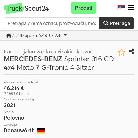
Prodati
Pretraga
/ ... / ID oglasa: A219-07-238
Komercijalno vozilo sa visokim krovom
MERCEDES-BENZ
Sprinter 316 CDI
4x4 Mixto 7 G-Tronic 4 Sitzer
Fiksna cena plus PDV
46.214 €
(54.995 € bruto)
Godina proizvodnje
2021
Stanje
Polovno
Lokacija
Donauwörth