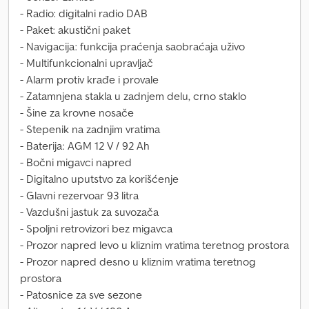
- Radio: digitalni radio DAB
- Paket: akustični paket
- Navigacija: funkcija praćenja saobraćaja uživo
- Multifunkcionalni upravljač
- Alarm protiv krađe i provale
- Zatamnjena stakla u zadnjem delu, crno staklo
- Šine za krovne nosače
- Stepenik na zadnjim vratima
- Baterija: AGM 12 V / 92 Ah
- Bočni migavci napred
- Digitalno uputstvo za korišćenje
- Glavni rezervoar 93 litra
- Vazdušni jastuk za suvozača
- Spoljni retrovizori bez migavca
- Prozor napred levo u kliznim vratima teretnog prostora
- Prozor napred desno u kliznim vratima teretnog
prostora
- Patosnice za sve sezone