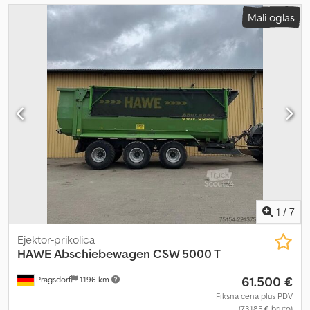
Mali oglas
1
/
7
Ejektor-prikolica
HAWE
Abschiebewagen CSW 5000 T
61.500 €
Pragsdorf
1.196 km
Fiksna cena plus PDV
(73.185 € bruto)