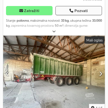
Zatražiti
Pozvati
Stanje:
polovno
, maksimalna nosivost:
33 kg
, ukupna težina:
33.000
kg
, zapremina tovarnog prostora:
50 m³
, dimenzija gume:
650/55R26,5
, Godina proizvodnje:
2011
, dimenzija prednje gume:
650/55R26,5
, dimenzija zadnje gume:
650/55R26,5
, radna težina:
Mali oglas
33.000 kg
, Oprema:
kompresovani vazdušni kočioni sistem
,
Gume (prednje): 650/55R26,5, gume (zadnje): 650/55R26,5,
upravljačka osovina, automatska zadnja strana_____sečkaški
nastavci, hidrauličko zaključavanje bočne stranice, tridem
osovinski sistem, cerada, 1. i 2. osovina upravljive sa hidrauličkom
blokadom, sopstvena hidraulika za potisni zid i poklopac sa
upravljačkim terminalom, pogon preko kardanskog vratila, vešanje
vučne rudi sa azotnim balonima, pokrivanje tovarnog prostora
nadograđeno zima 2024/25, skladište: kod kupca Cedpfszdw D Eox
Alcoha
1
/
6