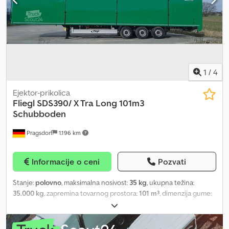
1
/
4
Ejektor-prikolica
Fliegl
SDS390/ X Tra Long 101m3
Schubboden
Pragsdorf
1.196 km
Informacije o ceni
Pozvati
Stanje:
polovno
, maksimalna nosivost:
35 kg
, ukupna težina:
35.000 kg
, zapremina tovarnog prostora:
101 m³
, dimenzija gume:
385/55R22,5
, Godina proizvodnje:
2025
, dimenzija prednje gume:
385/55R22,5
, dimenzija zadnje gume:
385/55R22,5
, radna težina:
35.000 kg
, Gume (v): 385/55R22,5, Gume (h): 385/55R22,5_____Disk