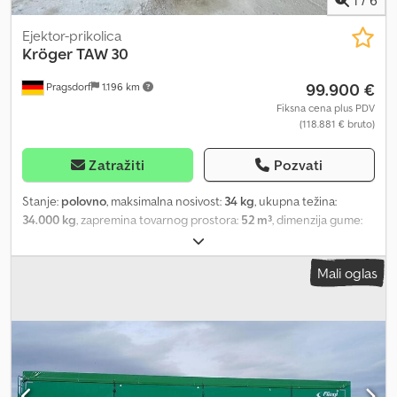
Ejektor-prikolica
Kröger
TAW 30
99.900 €
Pragsdorf
1.196 km
Fiksna cena plus PDV
(118.881 € bruto)
Zatražiti
Pozvati
Stanje:
polovno
, maksimalna nosivost:
34 kg
, ukupna težina:
34.000 kg
, zapremina tovarnog prostora:
52 m³
, dimenzija gume:
650/65R26
, Godina proizvodnje:
2024
, dimenzija prednje gume:
650/65R26
, dimenzija zadnje gume:
650/65R26
, radna težina:
Mali oglas
34.000 kg
, Oprema:
kompresovani vazdušni kočioni sistem
,
Oplemenjivanje (v): 650/65R26, Oplemenjivanje (h): 650/65R26,
Upravljačka osovina, Automatska zadnja stranica, Potporna noga /
točak, Donje kačenje (oka)_____Tridem, 1. i 3. osovina upravljani,
K80 donje kačenje, DL kočnica, dozvoljena ukupna masa 34t,
tovarni volumen 52 m³, Lokacija: Kod klijenta Chedpfxezdh Dkj
Alcsa