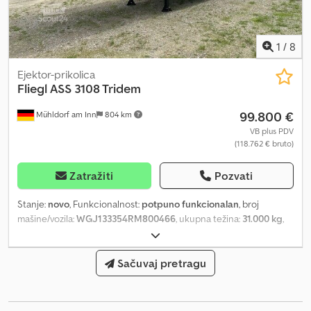
za klizni štitnik, nadogradnje za siliranje, automatska zadnja
stranica, bočni zidovi od čelika. Lokacija: kod kupca. Cedpox
Egruefx Alceha
1
/
8
Ejektor-prikolica
Fliegl
ASS 3108 Tridem
99.800 €
Mühldorf am Inn
804 km
VB plus PDV
(118.762 € bruto)
Zatražiti
Pozvati
Stanje:
novo
, Funkcionalnost:
potpuno funkcionalan
, broj
mašine/vozila:
WGJ133354RM800466
, ukupna težina:
31.000 kg
,
dozvoljeno opterećenje osovine (osovina 1):
10.000 kg
, dozvoljeno
opterećenje osovine (osovina 2):
10.000 kg
, prva registracija:
06/2024
, dužina tovarnog prostora:
Sačuvaj pretragu
10.800 mm
, širina utovarnog
prostora:
2.380 mm
, visina tovarnog prostora:
2.300 mm
,
zapremina tovarnog prostora:
49 m³
, ukupna dužina:
10.800 mm
,
ukupna širina:
2.550 mm
, suspencija:
vazduh
, dimenzija gume: