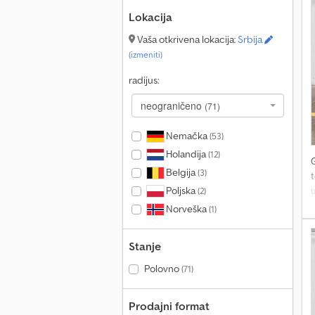
Lokacija
Vaša otkrivena lokacija:
Srbija
(izmeniti)
radijus:
neograničeno
(71)
Nemačka
(53)
Holandija
(12)
Belgija
(3)
Poljska
(2)
M
Norveška
(1)
c
Stanje
k
Polovno
(71)
m
Prodajni format