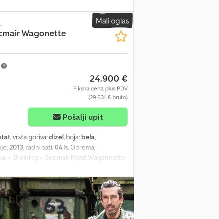
Mali oglas
a
cmair Wagonette
m
24.900 €
Fiksna cena plus PDV
(29.631 € bruto)
Pošalji upit
stat
, vrsta goriva:
dizel
, boja:
bela
,
nje:
2013
, radni sati:
64 h
, Oprema:
nka: + Breining + Secmair Fayat Wagannette
a + Hidrostatski pogon + Diferencijal sa
učna prskalica + Prskajuća šipka: podizanje,
oziranje se može podesiti + Rezervoar za
a, prva ruka Chodpfx Ajzl Etdjiksa Sve
 Greške i tipografske greške su moguće,