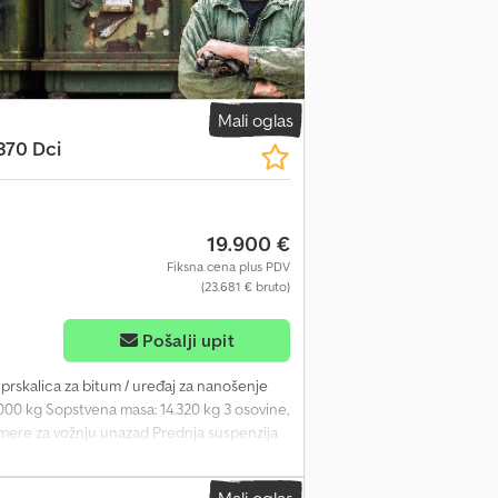
Mali oglas
370 Dci
19.900 €
Fiksna cena plus PDV
(23.681 € bruto)
Pošalji upit
 prskalica za bitum / uređaj za nanošenje
000 kg Sopstvena masa: 14.320 kg 3 osovine,
amere za vožnju unazad Prednja suspenzija
je bitumom: Secmar BCG 500 Godina
a: Dizel Pređena kilometraža: 334.138 km
Mali oglas