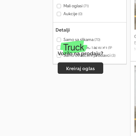
s
Mali oglasi
(71)
Aukcije
(0)
s
i
š
Detalji
i
Samo sa slikama
(70)
d
E
Samo sa video zapisom
(9)
g
M
Vozilo na prodaju?
s
Samo ovlašćeni prodavci
(3)
c
D
k
Kreiraj oglas
d
p
v
-
v
v