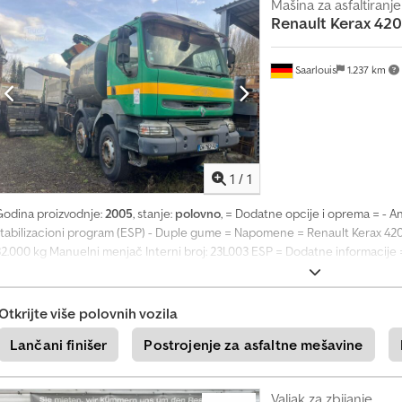
aterijal za upotrebu: Asfalt Snaga: 200 kW (272 KS) Masa bez tereta: 14.320
Mašina za asfaltiranje
z
Renault
Kerax 420
n
a
j
Saarlouis
1.237 km
t
e
o
d
Zatražite 
m
a
h
1
/
1
+
Godina proizvodnje:
2005
, stanje:
polovno
, = Dodatne opcije i oprema = - An
4
stabilizacioni program (ESP) - Duple gume = Napomene = Renault Kerax 420.
9
32.000 kg Manuelni menjač Interni broj: 23L003 ESP = Dodatne informacije =
2
Kilometraža: 290.402 km Boja: zelena Csdeympw Dspfx Aikoha Predviđen materi
0
14.840 kg Dozvoljena ukupna masa: 32.000 kg
1
8
Otkrijte više polovnih vozila
5
Lančani finišer
Postrojenje za asfaltne mešavine
8
9
5
5
Valjak za zbijanje