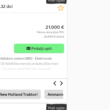
 kg
.32 dci
21.000 €
Fiksna cena plus PDV
(24.990 € bruto)
više slika
Pošalji upit
tiblokirni sistem (ABS) - Elektronski
32 Asfalt/bitumenski prskalica/Secmair :
 Tip goriva: dizel Menjač: manuelni
jal: asfalt Prazna masa: 17.160 kg Nosivost:
New Holland Traktori
Ammann Apr 30/50
Bomag Bp
Mali oglas