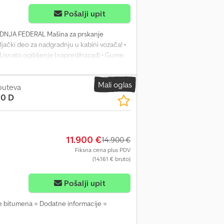
Pošalji upit
DNJA FEDERAL Mašina za prskanje
vljački deo za nadgradnju u kabini vozača! •
• Lisnato ogibljenje (napred/nazad) • Gume:
ulzije • NOV gorionik! • Šipka za prskanje,
e = Tip goriva: Dizel Kilometraža: 67.000
Mali oglas
vozilo (nije u voznom stanju)
puteva
0 D
11.900 €
14.900 €
Fiksna cena plus PDV
(14.161 € bruto)
Pošalji upit
e bitumena = Dodatne informacije =