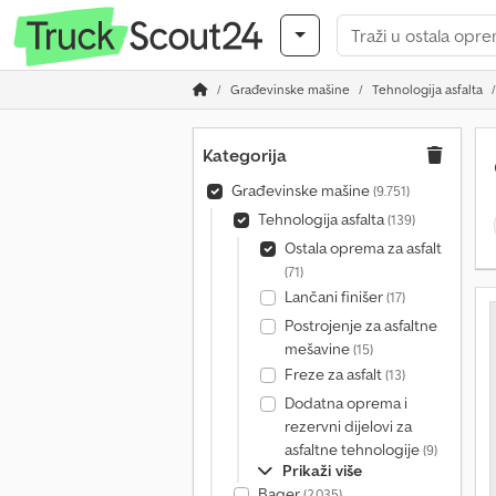
Građevinske mašine
Tehnologija asfalta
Kategorija
Građevinske mašine
(9.751)
Tehnologija asfalta
(139)
Ostala oprema za asfalt
(71)
Lančani finišer
(17)
Postrojenje za asfaltne
mešavine
(15)
Freze za asfalt
(13)
Dodatna oprema i
rezervni dijelovi za
asfaltne tehnologije
(9)
Prikaži više
Bager
(2.035)