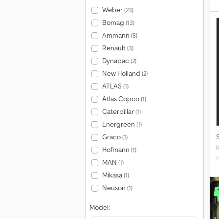
Weber
(23)
Bomag
(13)
Ammann
(8)
Renault
(3)
Dynapac
(2)
New Holland
(2)
ATLAS
(1)
Atlas Copco
(1)
Caterpillar
(1)
Energreen
(1)
Graco
(1)
Hofmann
(1)
MAN
(1)
+
Mikasa
(1)
b
Neuson
(1)
Model: