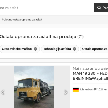
Pr
Polovno ostala oprema za asfalt
Ostala oprema za asfalt na prodaju
(71)
Građevinske mašine
Tehnologija asfalta
Ostala oprema za 
Mašina za asfaltiranje
MAN
19 280 F FE
BREINING*Asphalt
Schlierbach
1.021 k
V
i