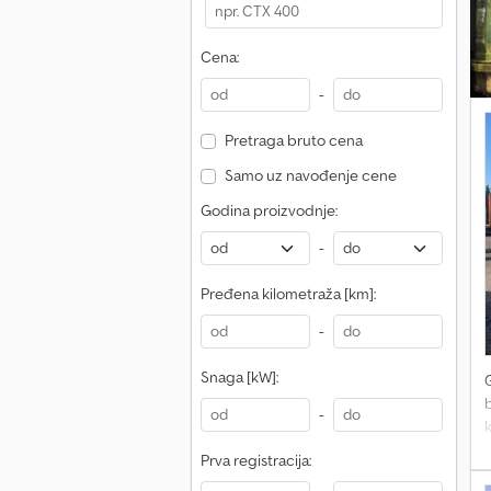
p
Cena:
-
Pretraga bruto cena
Samo uz navođenje cene
Godina proizvodnje:
-
Pređena kilometraža [km]:
-
Snaga [kW]:
-
Prva registracija:
p