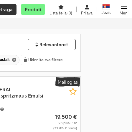
etraga
Prodati
Jezik
Lista želja
(0)
Prijava
Meni
Relevantnost
asfalt
Uklonite sve filtere
Mali oglas
DERAL
spritzmaus Emulsi
m
19.500 €
VB plus PDV
(23.205 € bruto)