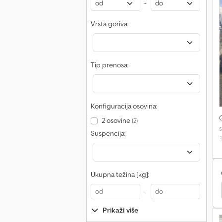
M
-
Vrsta goriva:
Tip prenosa:
Konfiguracija osovina:
2 osovine
(2)
Suspencija:
Ukupna težina [kg]:
ann Apf 20/50
Bomag Bt 60
Renault Premium
-
Prikaži više