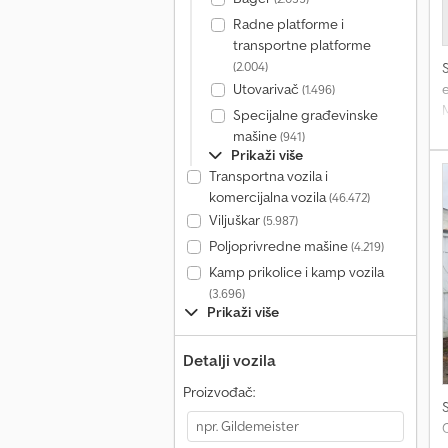
Radne platforme i
transportne platforme
(2.004)
e
Utovarivač
(1.496)
M
Specijalne građevinske
1
mašine
(941)
Prikaži više
Transportna vozila i
komercijalna vozila
(46.472)
Viljuškar
(5.987)
Poljoprivredne mašine
(4.219)
Kamp prikolice i kamp vozila
(3.696)
Prikaži više
Detalji vozila
Proizvođač:
C