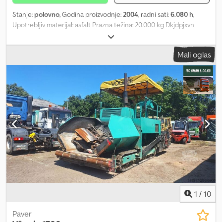
Stanje:
polovno
, Godina proizvodnje:
2004
, radni sati:
6.080 h
,
Upotrebljiv materijal: asfalt Prazna težina: 20.000 kg Dkjdpjxvn
Dmjfx Ahyer Radna širina: 600 cm Za više informacija obratite se
J.A.J. Jansenu.
Mali oglas
1
/
10
Paver