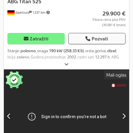
ABG
Titan 525
29.900 €
Saarlouis
1.237 km
Fiksna cena plus PDV
(35.581 € bruto)
Zatražiti
Pozvati
Stanje:
polovno
, snaga:
190 kW (258,33 KS)
, vrsta goriva:
dizel
,
boja:
zeleno
, Godina proizvodnje:
2002
, radni sati:
12.297 h
, ABG
Titan 525 Snaga: 259 kW Finiser tabla: ABG VDT 120 - 8 metara
Interni broj: 26V004 Dedeyk Hqiepfx Ahyskr = Dodatne informacije
Mali oglas
= Namena: Građevinarstvo Pogodni materijal: Asfalt Sopstvena
težina: 23.800 kg