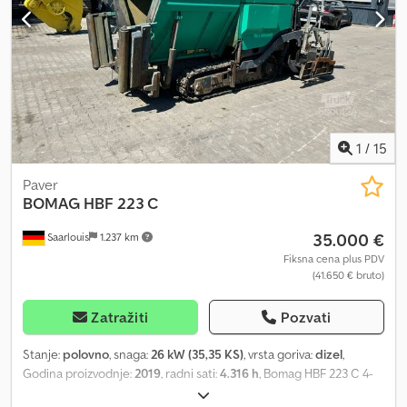
18.500 kg Dkedey Evv Sopfx Ahyjr Marka motora: TCD 2013 Radna
širina: 880 cm CE oznaka: da Zemlja proizvodnje: DE Za više
informacija kontaktirajte Jan-Marc Schwickerta.
1
/
15
Paver
BOMAG
HBF 223 C
35.000 €
Saarlouis
1.237 km
Fiksna cena plus PDV
(41.650 € bruto)
Zatražiti
Pozvati
Stanje:
polovno
, snaga:
26 kW (35,35 KS)
, vrsta goriva:
dizel
,
Godina proizvodnje:
2019
, radni sati:
4.316 h
, Bomag HBF 223 C 4-
cilindarski Perkins motor 36,3 kW Standardna širina: 2,50 m + 2 x