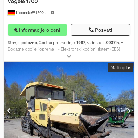
Vögele
1700
Lübbecke
1.300 km
Informacije o ceni
Pozvati
Stanje:
polovno
, Godina proizvodnje:
1987
, radni sati:
3.987 h
, =
Dodatne opcije i oprema = - Elektronski kočioni sistem (EBS) =
Napomene = Dksdpfx Ahext T Apjysr Vögele 1700 id br. 748 Vögele
1700 god.: 1987 Jedan vlasnik sa proširenjem Opis: Motor: Deutz 5
Mali oglas
cilindara Radujemo se vašem dolasku na savetovanje, potpisivanje
ugovora ili preuzimanje vozila u našem auto salonu. Molimo vas da
prethodno zakažete termin. Ukoliko ne možete doći u naš auto
salon, nudimo kompletnu realizaciju kupovine putem telefona/e-
maila/WhatsAppa/faksa. Na zahtev, isporučujemo vaše novo vozilo
direktno na vašu adresu. To za vas znači najbolju cenu,
maksimalnu sigurnost i udobnost prilikom prodaje i preuzimanja
vozila. Vrlo rado prihvatamo vaše polovno vozilo u zamenu.
Omogućavamo vam digitalnu procenu vozila na osnovu slika, čak i
bez dolaska u auto salon. Naš specijalizovani tim za otkup nudi
vam garantovano najvišu cenu. Na zahtev, vaš novi „polovnjak“