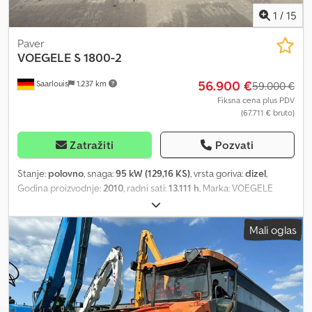
1
/
15
Paver
VOEGELE S 1800-2
56.900 €
Saarlouis
1.237 km
59.000 €
Fiksna cena plus PDV
(67.711 € bruto)
Zatražiti
Pozvati
Stanje:
polovno
, snaga:
95 kW (129,16 KS)
, vrsta goriva:
dizel
,
Godina proizvodnje:
2010
, radni sati:
13.111 h
, Marka: VOEGELE
Vögele S 1800-2 Snaga: 129 kW 5 m + 2x 0,75 m 2 x displej 4 x
senzor Finiser: AB 500-2 TV Interni broj: 26X016 CENTRALNI
Mali oglas
SISTEM PODMAZIVANJA = Dodatne informacije = Dkodpfx
Ajywuygohyjr Upotrebljiv materijal: asfalt Prazna masa: 19.300 kg