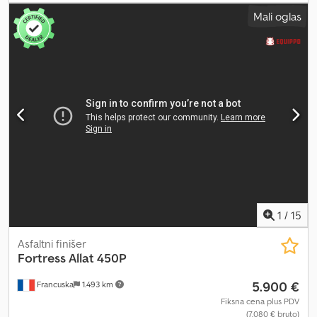
0,35 m proširenje Dkodsy Um Rfspfx Ahysr Širina sa proširenjem:
Mali oglas
3,20 m Interni broj: 26X017 = Dodatne informacije = Upotrebljiv
materijal: asfalt Prazna težina: 5.250 kg
1
/
15
Asfaltni finišer
Fortress Allat
450P
5.900 €
Francuska
1.493 km
Fiksna cena plus PDV
(7.080 € bruto)