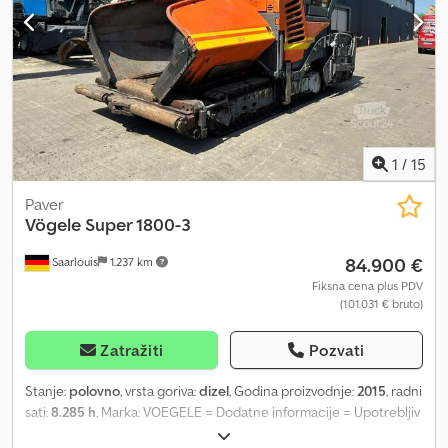
1
/
15
Paver
Vögele
Super 1800-3
84.900 €
Saarlouis
1.237 km
Fiksna cena plus PDV
(101.031 € bruto)
Zatražiti
Pozvati
Stanje:
polovno
, vrsta goriva:
dizel
, Godina proizvodnje:
2015
, radni
sati:
8.285 h
, Marka: VOEGELE = Dodatne informacije = Upotrebljiv
materijal: asfalt Dksdpfx Ahszl Arkoyjr