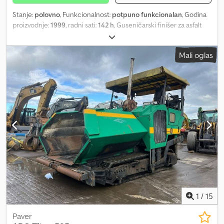
Stanje:
polovno
, Funkcionalnost:
potpuno funkcionalan
, Godina
proizvodnje:
1999
, radni sati:
142 h
, Guseničarski finišer za asfalt
Bitelli CAT BB 651 C Dsdpfx Aszr Ezzjhyskr Godina proizvodnje:
1999 Maksimalna radna težina: 14.500 kg Tip motora: Deutz F5L 912
Mali oglas
Radnih sati: 142 U dobrom opštem stanju PROCENJUJEMO
ZAMENU VOZILA SVIH BRENDOVA, MAN, MERCEDES, DAF, RENAULT,
VOLVO, SCANIA, SA OPREMOM CIFA, SERMAC, PUTZMEISTER; ILI
GRAĐEVINSKIH MAŠINA CATERPILLAR, FIAT HITACHI, KOMATSU
1
/
15
Paver