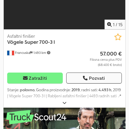
1
/
15
Asfaltni finišer
Vögele
Super 700-3 I
57.000 €
Francuska
1.493 km
Fiksna cena plus PDV
(68.400 € bruto)
Zatražiti
Pozvati
Stanje:
polovno
, Godina proizvodnje:
2019
, radni sati:
4.493 h
, 2019
| Vögele Super 700-3 I | Rabljeni asfaltni finišer | 4493 radnih sati 📍
Lokacija: Francuska 🚛 Dostava je moguća do vaše lokacije –
koristite naš kalkulator troškova transporta za procenu cene! 💰
Kupite sada za 57.000 EUR ili uputite ponudu. Platite pri isporuci
uz pristupačnu naknadu (podložno odobrenju)* 👷‍♂️ Pregledao
nezavisni stručnjak 56 kontrolnih tačaka, 55 odobreno ✅, 1 sa