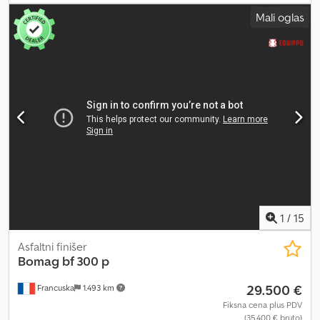
Mali oglas
1
/
15
Asfaltni finišer
Bomag
bf 300 p
29.500 €
Francuska
1.493 km
Fiksna cena plus PDV
(35.400 € bruto)