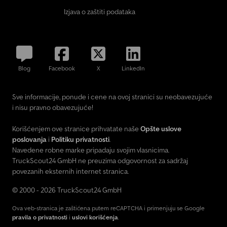
Izjava o zaštiti podataka
Blog
Facebook
X
LinkedIn
Sve informacije, ponude i cene na ovoj stranici su neobavezujuće
i nisu pravno obavezujuće!
Korišćenjem ove stranice prihvatate naše
Opšte uslove
poslovanja
i
Politiku privatnosti
.
Navedene robne marke pripadaju svojim vlasnicima.
TruckScout24 GmbH ne preuzima odgovornost za sadržaj
povezanih eksternih internet stranica.
© 2000 - 2026 TruckScout24 GmbH
Ova veb-stranica je zaštićena putem reCAPTCHA i primenjuju se Google
pravila o privatnosti
i
uslovi korišćenja
.