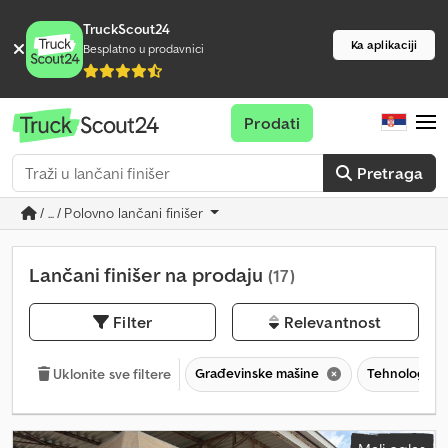
TruckScout24
Ka aplikaciji
Besplatno u prodavnici
Prodati
Pretraga
/ ... / Polovno lančani finišer
Lančani finišer na prodaju
(17)
Filter
Relevantnost
Građevinske mašine
Tehnologija a
Uklonite sve filtere