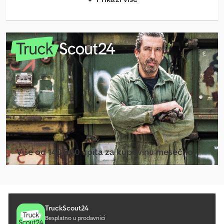
Kamion Za Otpad
Kola Za Sladoled
Linde L 10
Linde L 12
Linde L 16
Linde V
Manevarsko Vozilo
Mercedes Benz Autobus
Više od 140.000 upita za kupovinu mesečno
Mercedes Benz Minibus
Izaberite paket za prodavce
Mercedes Benz Traktori
Mercedes-Benz Sprinter
TruckScout24
Besplatno u prodavnici