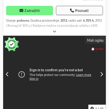
Zatražiti
Pozvati
Stanje:
polovno
, Godina proizvodnje:
2012
, radni sati:
4.355 h
, 2012
| Bomag bf 300 p | Rabljena mašina za postavljanje asfalta | 4355
radnih sati 📍Lokacija: Francuska 🚛 Dostava je moguća do vaše
lokacije – Koristite naš kalkulator za isporuku da biste procenili
Mali oglas
troškove transporta! 💰 Kupite sada za 29.500 EUR ili pošaljite
ponudu. Platite pri isporuci uz pristupačnu naknadu (podložno
odobrenju)* 👷‍♂️ Pregledao nezavisni stručnjak 56 kontrolnih
tačaka, 48 odobreno ✅, 8 nedovoljno ✅, ℹ️ 0 problema ⚠️ 📌
Komentar inspektora: Serijska platforma nije pronađena, središnji
valjak se ne zagreva tokom inspekcije, centralna pumpa za
podmazivanje ne radi i poklopac je oštećen, nivo rashladne
tečnosti je nizak, sve ostale funkcije su radile tokom inspekcije. 📄
Želite da vidite kompletan izveštaj o inspekciji, dodatne
fotografije ili video? Savet: Referenca „40949 Equippo“ se često
koristi prilikom pretraživanja dodatnih detalja na mreži. 💡 Zašto se
ova mašina i naša usluga ističu: ✔ Temeljna inspekcija od strane
stručnjaka ✔ Dostava na gradilište ✔ Garancija povraćaja novca
✔ Sigurne i fleksibilne opcije plaćanja Dkodpjzk Al Ijfx Ahyjr 🔄
1
/
15