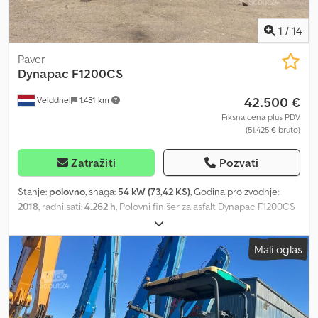
1
/
14
Paver
Dynapac
F1200CS
42.500 €
Velddriel
1.451 km
Fiksna cena plus PDV
(51.425 € bruto)
Zatražiti
Pozvati
Stanje:
polovno
, snaga:
54 kW (73,42 KS)
, Godina proizvodnje:
2018
, radni sati:
4.262 h
, Polovni finišer za asfalt Dynapac F1200CS
– 2018 – Na prodaju kod BIG Machinery Dkodpjzp Eiajfx Ahyjr Ovaj
finišer za asfalt Dynapac F1200CS je sada dostupan za prodaju
Mali oglas
kod BIG Machinery u Holandiji. Proizveden je u Nemačkoj 2018.
godine i ima 4.262 radna sata, sa CE sertifikatom. Mašinu pokreće
pouzdan motor Deutz TD2.9 L4 snage 54 kW, koji omogućava
efikasan rad u širokom spektru primena u asfaltiranju. Kompaktan,
produktivan i lak za upravljanje, Dynapac F1200CS je odličan izbor