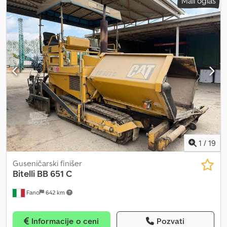
Mali oglas
1
/
19
Guseničarski finišer
Bitelli
BB 651 C
Fano
642 km
Informacije o ceni
Pozvati