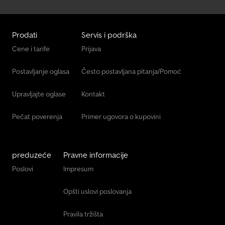
Prodati
Servis i podrška
Cene i tarife
Prijava
Postavljanje oglasa
Često postavljana pitanja/Pomoć
Upravljajte oglase
Kontakt
Pečat poverenja
Primer ugovora o kupovini
preduzeće
Pravne informacije
Poslovi
Impresum
Opšti uslovi poslovanja
Pravila tržišta