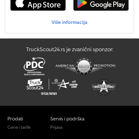
Više informacija
TruckScout24.rs je zvanični sponzor:
Prodati
Servis i podrška
Cene i tarife
Prijava