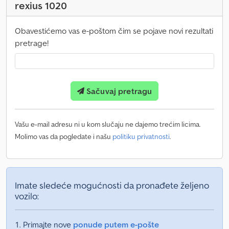
rexius 1020
Obavestićemo vas e-poštom čim se pojave novi rezultati
pretrage!
Sačuvaj pretragu
Vašu e-mail adresu ni u kom slučaju ne dajemo trećim licima.
Molimo vas da pogledate i našu
politiku privatnosti
.
Imate sledeće mogućnosti da pronađete željeno
vozilo:
Primajte nove
ponude putem e-pošte