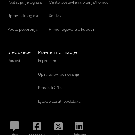
Postavljanje oglasa
Često postavljana pitanja/Pomoć
Upravljajte oglase
Kontakt
Pečat poverenja
Primer ugovora o kupovini
preduzeće
Pravne informacije
Poslovi
Impresum
Opšti uslovi poslovanja
Pravila tržišta
Izjava o zaštiti podataka
Blog
Facebook
X
LinkedIn