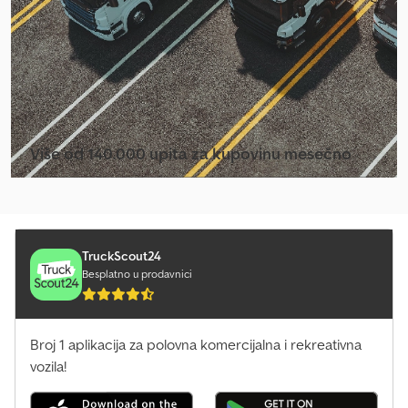
Više od 140.000 upita za kupovinu mesečno
Izaberite paket za prodavce
TruckScout24
Besplatno u prodavnici
Broj 1 aplikacija za polovna komercijalna i rekreativna
vozila!