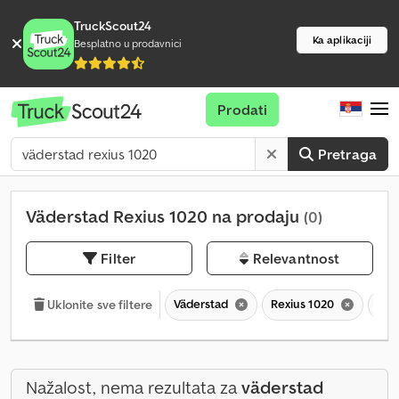
TruckScout24
Ka aplikaciji
Besplatno u prodavnici
Prodati
Pretraga
Väderstad Rexius 1020 na prodaju
(0)
Filter
Relevantnost
Väderstad
Rexius 1020
Rex
Uklonite sve filtere
Nažalost, nema rezultata za
väderstad