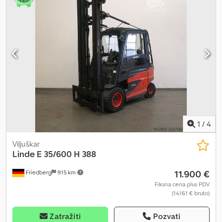
1
/
4
Viljuškar
Linde
E 35/600 H 388
11.900 €
Friedberg
915 km
Fiksna cena plus PDV
(14.161 € bruto)
Zatražiti
Pozvati