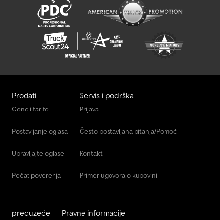
Linde H40D
Linde H40T
Linde H45D
Linde H45T
Linde H50D
Prodati
Servis i podrška
Linde H50T
Cene i tarife
Prijava
Linde H60T
Postavljanje oglasa
Često postavljana pitanja/Pomoć
Linde Mt15
Upravljajte oglase
Kontakt
Pečat poverenja
Primer ugovora o kupovini
preduzeće
Pravne informacije