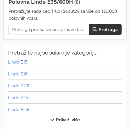
Polovna Linde E35/600H
(8)
35 / 600 H, godina proizvodnje 2013, 5.500 sati, Knaup bočni
pomerač, viljuške dužine 1.200 mm, triplex jarbol sa slobodnim
Pretražujte sada ceo TruckScout24 sa više od 120.000
hodom 1.516 mm, visina podizanja 6.015 mm, kompletna kabina sa
polovnih vozila.
grejanjem, drumska rasveta, dodatni reflektori napred i pozadi,
kompletno sa punjačem.
Pretraga
Pretražite najpopularnije kategorije:
Linde E15
Linde E16
Linde E20L
Linde E25
Linde E25L
Prikaži više
Linde E30