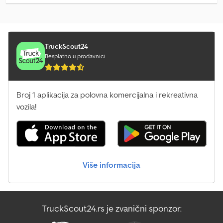
Linde E30/600H
Linde E30/600Hl
Linde E30L
TruckScout24
Besplatno u prodavnici
Linde E35Hl
Linde E35L
Broj 1 aplikacija za polovna komercijalna i rekreativna
vozila!
Linde E40/600Hl
Linde E45/600Hl
Linde H16T
Više informacija
Linde H25T
Linde H30D
TruckScout24.rs je zvanični sponzor:
Linde H35D