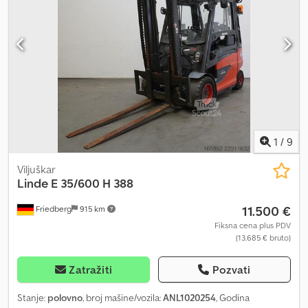
Dsdpjzmkf Uofx Aklock - Kontrola pristupa: PIN kod - Superkomfort
sedište za vozača (presvlaka od tkanine) - Graničnik habanja
viljuški - Jednopedalni pogon - Centralna i kros ručica za
upravljanje - Unutrašnje ogledalo Spafax - Obrnuta LLC kontrola -
Sunđerasto staklo (zavesa protiv sunca) - Pretvarač napona za
bežični prenos podataka - Priključak za terminal u kabini - Kamera
pozadi sa kolor displejem u kabini - LSP 0.6
1
/
9
Viljuškar
Linde
E 35/600 H 388
11.500 €
Friedberg
915 km
Fiksna cena plus PDV
(13.685 € bruto)
Zatražiti
Pozvati
Stanje:
polovno
, broj mašine/vozila:
ANL1020254
, Godina