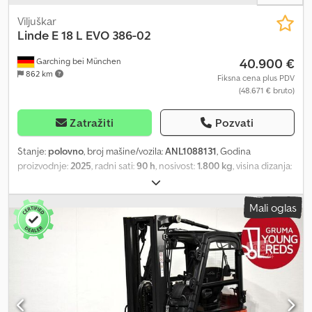
Viljuškar
Linde
E 18 L EVO 386-02
40.900 €
Garching bei München
862 km
Fiksna cena plus PDV
(48.671 € bruto)
Zatražiti
Pozvati
Stanje:
polovno
, broj mašine/vozila:
ANL1088131
, Godina
proizvodnje:
2025
, radni sati:
90 h
, nosivost:
1.800 kg
, visina dizanja:
4.625 mm
, slobodno podizanje:
1.520 mm
, tačka opterećenja:
500
mm
, tip jarma:
triplex
, kapacitet baterije:
750 Ah
, napon baterije:
Mali oglas
48 V
, širina nosivog rama viljuškara:
1.040 mm
, dužina viljuške:
1.200
mm
, dimenzija prednje gume:
200/50-10
, dimenzija zadnje gume:
140/55-9
, prazna masa vozila:
3.637 kg
, ukupna visina:
2.120 mm
,
ukupna dužina:
2.067 mm
, ukupna širina:
1.172 mm
, gorivo:
električna energija
, - Aquamatic na baterije - Vozilni priključak
MRC 160A - Hidraulički izvlačenje baterije - Pretvarač napona -
Vozilo: dvostruka dodatna hidraulika - Jarbol: dvostruka dodatna