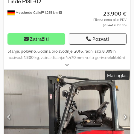
Linde
E18L-02
23.900 €
Meschede Calle
1.255 km
Fiksna cena plus PDV
(28.441 € bruto)
Zatražiti
Pozvati
Stanje:
polovno
, Godina proizvodnje:
2016
, radni sati:
8.309 h
,
nosivost:
1.800 kg
, visina dizanja:
4.470 mm
, vrsta goriva:
električni
,
tip jarma:
triplex
, građevinska visina:
2.300 mm
, stanje pneumatika:
40 procenat
, boja:
ostalo
, Priključci: bočni pomerač, Specijalna
Mali oglas
oprema: 3. ventil, 4. ventil, radno svetlo napred, Dkodpfsi Ucmiex
Almsr