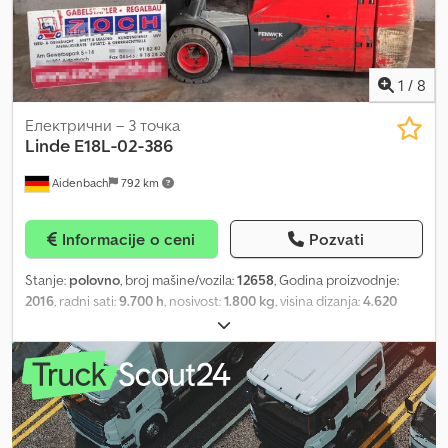
1
/
8
Електрични – 3 точка
Linde
E18L-02-386
Aidenbach
792 km
Informacije o ceni
Pozvati
Stanje:
polovno
, broj mašine/vozila:
12658
, Godina proizvodnje:
2016
, radni sati:
9.700 h
, nosivost:
1.800 kg
, visina dizanja:
4.620
mm
, slobodno podizanje:
1.550 mm
, građevinska visina:
2.120 mm
,
dimenzija prednje gume:
200/50-10 ET 80 5 Loch
, dimenzija
zadnje gume:
140/55-9 ET 35 5 Loch
, ukupna težina:
2.450 kg
, tip
motora: električni, proizvođač: Linde Dsdpfxow Artze Almjkr