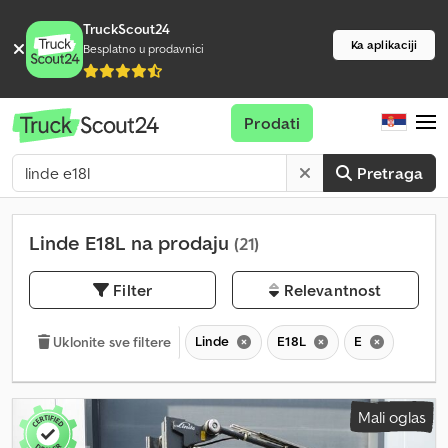
TruckScout24
Ka aplikaciji
Besplatno u prodavnici
Prodati
Pretraga
Linde E18L na prodaju
(21)
Filter
Relevantnost
Linde
E18L
E
Uklonite sve filtere
Mali oglas