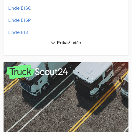
Linde E16C
Linde E16P
Linde E18
Prikaži više
Linde E18Ph
Linde E20
Linde E20L
Linde E20Pl
Linde E30L
Linde E35L
Linde H14D
Linde H16D