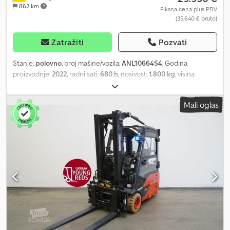
862 km
Fiksna cena plus PDV
(35.640 € bruto)
Zatražiti
Pozvati
Stanje:
polovno
, broj mašine/vozila:
ANL1066454
, Godina
proizvodnje:
2022
, radni sati:
680 h
, nosivost:
1.800 kg
, visina
dizanja:
4.625 mm
, slobodno podizanje:
1.520 mm
, tačka
opterećenja:
500 mm
, tip jarma:
triplex
, kapacitet baterije:
720 Ah
,
Mali oglas
napon baterije:
48 V
, širina nosivog rama viljuškara:
980 mm
,
dužina viljuške:
1.200 mm
, dimenzija prednje gume:
200/50-10
,
dimenzija zadnje gume:
140/55-9
, prazna masa vozila:
3.625 kg
,
ukupna visina:
2.120 mm
, ukupna dužina:
2.067 mm
, ukupna širina:
1.172 mm
, gorivo:
električna energija
, - Aquamatic na bateriju -
Vozilni priključak MRC 160A - Hidraulično izvlačenje baterije -
Pretvarač napona - Vozilo: dvostruka pomoćna hidraulika - Jarbol:
dvostruka pomoćna hidraulika - Nosač viljuški - Uređaj za
podešavanje širine viljuški sa bočnim pomakom KAUP 2T466B,
širina 1.040 mm - Potpuna kabina - Grejanje - 2 x LED radna svetla
napred - 1 x svetlo za vožnju unazad pozadi - Stop svetla i žmigavci
montirani gore pozadi na zaštitnom krovu vozača - Prednji spot: