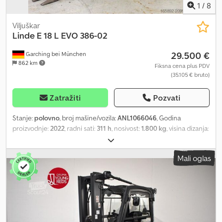
1
/
8
Viljuškar
Linde
E 18 L EVO 386-02
29.500 €
Garching bei München
862 km
Fiksna cena plus PDV
(35.105 € bruto)
Zatražiti
Pozvati
Stanje:
polovno
, broj mašine/vozila:
ANL1066046
, Godina
proizvodnje:
2022
, radni sati:
311 h
, nosivost:
1.800 kg
, visina dizanja:
4.625 mm
, slobodno podizanje:
1.520 mm
, tačka opterećenja:
500
mm
, tip jarma:
triplex
, kapacitet baterije:
720 Ah
, napon baterije:
Mali oglas
48 V
, širina nosivog rama viljuškara:
980 mm
, dužina viljuške:
1.200
mm
, dimenzija prednje gume:
200/50-10
, dimenzija zadnje gume:
140/55-9
, prazna masa vozila:
3.616 kg
, ukupna visina:
2.120 mm
,
ukupna dužina:
2.067 mm
, ukupna širina:
1.172 mm
, gorivo:
električna energija
, - Aquamatic na bateriji - Vozilni priključak
MRC 160A - Hidraulično izvlačenje baterije - Pretvarač napona -