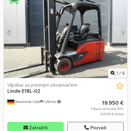
1
/
9
Viljuškar sa prednjim utovarivačem
Linde
E18L-02
19.950 €
Meschede Calle
1.255 km
Fiksna cena plus PDV
(23.740 € bruto)
Zatražiti
Pozvati