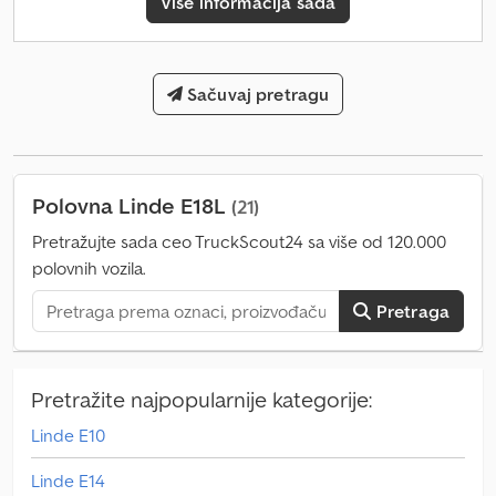
Više informacija sada
Graničnik habanja viljuške - Jednopedal - Centralna i krstasta
komanda - Opseg otvaranja uređaja za podešavanje širine
viljušaka: 250-950 mm - Nivo performansi Efficiency - Prikazana, ali
neintegrisana dodatna oprema nije uključena u cenu i može se
Sačuvaj pretragu
kupiti posebno - LSP 0.5
Polovna Linde E18L
(21)
Pretražujte sada ceo TruckScout24 sa više od 120.000
polovnih vozila.
Pretraga
Pretražite najpopularnije kategorije:
Linde E10
Linde E14