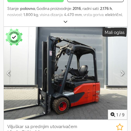
Stanje:
polovno
, Godina proizvodnje:
2016
, radni sati:
2.176 h
,
nosivost:
1.800 kg
, visina dizanja:
4.470 mm
, vrsta goriva:
električni
,
tip jarma:
triplex
, građevinska visina:
2.300 mm
, stanje pneumatika:
40 procenat
, boja:
ostalo
, Priključci: bočni pomerač, Posebna
Mali oglas
oprema: treći ventil, prednja radna svetla, Dkodpfsi Ucl Nsx Almor
1
/
9
Viljuškar sa prednjim utovarivačem