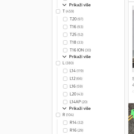
Prikaži više
T
(459)
g
T20
(97)
T16
(93)
T25
(52)
T18
(33)
T16 ION
(30)
Prikaži više
L
(380)
L14
(119)
L12
(66)
L16
(59)
L20
(43)
č
L14AP
(20)
5
Prikaži više
p
R
(104)
j
R14
(32)
p
R16
(29)