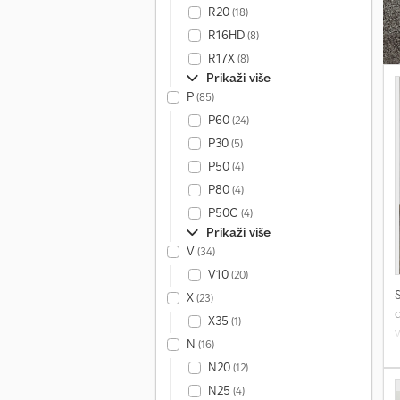
R20
(18)
R16HD
(8)
R17X
(8)
Prikaži više
P
(85)
P60
(24)
P30
(5)
P50
(4)
P80
(4)
P50C
(4)
Prikaži više
V
(34)
V10
(20)
X
(23)
d
X35
(1)
v
N
(16)
N20
(12)
N25
(4)