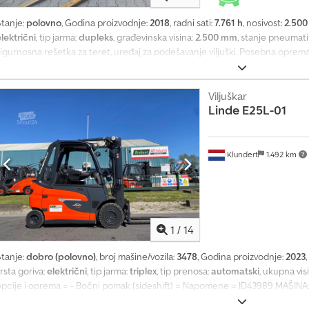
e
Stanje:
polovno
, Godina proizvodnje:
2018
, radni sati:
7.761 h
, nosivost:
2.500
o
lektrični
, tip jarma:
dupleks
, građevinska visina:
2.500 mm
, stanje pneumati
d
igurnosna rešetka za teret, uređaj za podešavanje viljuški. Posebna oprema: 3.
1
adno svetlo napred, potpuni slobodan dizanje. Opis: Vozilo prolazi UVV inspe
4
ervisirana i očišćena. Na zahtev, mašina može biti ofarbana uz doplatu. Ced
0
Viljuškar
.
Linde
E25L-01
0
0
0
Klundert
1.492 km
u
p
i
t
a
z
1
/
14
a
Stanje:
dobro (polovno)
, broj mašine/vozila:
3478
, Godina proizvodnje:
2023
,
k
rsta goriva:
električni
, tip jarma:
triplex
, tip prenosa:
automatski
, ukupna vis
u
opcije i oprema = - Bočni pomak (sideshift) = Napomene = ID43989 MAŠINA:
p
SERIJSKI BROJ: 3478 GODINA PROIZVODNJE: 2023 POGON: Električni MENJAČ
o