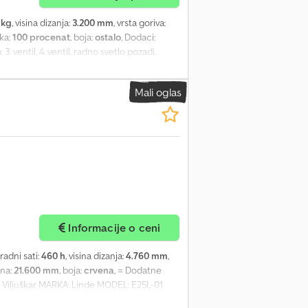
 kg
, visina dizanja:
3.200 mm
, vrsta goriva:
ka:
100 procenat
, boja:
ostalo
, Dodaci:
 ventil, 4. ventil, radno svetlo pozadi,
kciju. Pre isporuke, mašina će biti
pfopia Uqox Ab Rjrf
Mali oglas
Informacije o ceni
 radni sati:
460 h
, visina dizanja:
4.760 mm
,
ina:
21.600 mm
, boja:
crvena
, = Dodatne
 Viljuškar MARKA: Linde MODEL: E25L-01
: Automatski JARBO: Troslojni, slobodan