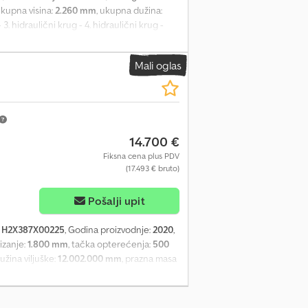
ukupna visina:
2.260 mm
, ukupna dužina:
 3. hidraulični krug - 4. hidraulični krug -
alna svetla = Napomene = Cedpszm Eymsfx
a nezavisnim bočnim pomeranjem, gume koje
Mali oglas
Dodatne informacije = Sopstvena težina: 4.681
ma dobro Vizuelno stanje: veoma dobro
14.700 €
Fiksna cena plus PDV
(17.493 € bruto)
Pošalji upit
:
H2X387X00225
, Godina proizvodnje:
2020
,
izanje:
1.800 mm
, tačka opterećenja:
500
dužina viljuške:
12.002.000 mm
, prazna masa
vlačna viljuška
, Mašina: Linde E 25L-01 !!!
 KG Godina proizvodnje: 2020 Crsdpfx
a: 4800 KG Tip jarbola: triplex sa punim