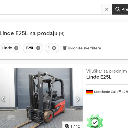
Pr
Linde E25L na prodaju
(9)
Linde
E25L
E
Uklonite sve filtere
Viljuškar sa prednji
Linde
E25L
Meschede Calle
1.2
V
i
1
/
10
š