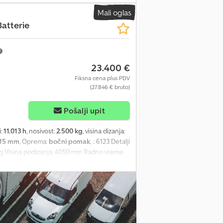
760 mm VISINA JARBOOLA U SPUŠTENOM
Mali oglas
LJUŠKE: 1300 mm TIP GUMA: Punjene
atterie
zvodnje: 2023 Prazna težina: 4.808 kg
o Oštećenja: nema Cena: na upit
23.400 €
Fiksna cena plus PDV
(27.846 € bruto)
Pošalji upit
i:
11.013 h
, nosivost:
2.500 kg
, visina dizanja:
615 mm
, Oprema:
bočni pomak
, .: 6123 Detalji
kg Visina podizanja: 4050 mm Radno vreme
sina: 2450 / 1150 / 2070 mm Radna težina:
adnja radna svetla ----- Priloge: * Bočni
erija u prodaji Novi džojstik Nova boja Novi
iti pravi prevoz. Još 250 - 300 viljuškara,
Rado ćemo kupiti vaš STARI. Imate li pitanja?
va. Radujemo se što ćemo vas videti!