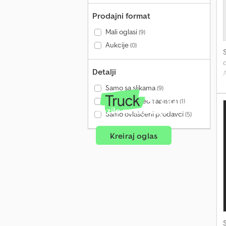
Prodajni format
Mali oglasi
(9)
Aukcije
(0)
d
Detalji
Samo sa slikama
(9)
Samo sa video zapisom
(1)
Vozilo na prodaju?
Samo ovlašćeni prodavci
(5)
A
i
Kreiraj oglas
C
A