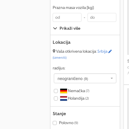
Prazna masa vozila [kg]:
-
Prikaži više
Lokacija
Vaša otkrivena lokacija:
Srbija
(izmeniti)
d
radijus:
neograničeno
(9)
Nemačka
(7)
p
-
Holandija
(2)
z
Stanje
i
Polovno
(9)