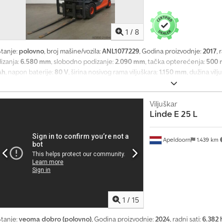
1
/
8
Stanje:
polovno
, broj mašine/vozila:
ANL1077229
, Godina proizvodnje:
2017
, 
izanja:
6.580 mm
, slobodno podizanje:
2.090 mm
, tačka opterećenja:
500
Ah
, napon baterije:
80 V
, širina nosivog rama viljuškara:
1.150 mm
, dužina vilj
23x9-10
, dimenzija zadnje gume:
200/50-10
, prazna masa vozila:
5.395 kg
, uk
mm
, ukupna širina:
1.150 mm
, gorivo:
električna energija
, - Aquamatic na bat
baterije pod uglom 90° za zamenu baterije - Pretvarač napona - Vozilo: Je
Viljuškar
Linde
E 25 L
ox Ab Rsrf - Jarbol: Jednostavna dodatna hidraulika - Bočni pomerač, integ
znad poda - Čelični ram + prednje, krovno i zadnje staklo - 2 x LED radna far
Ograničenje brzine: 20 km/h - Panoramsko ogledalo - Kontrola pristupa: pre
Apeldoorn
1.439 km
omfort (veštačka koža) - Dupli pedali - Centralna i ukrštena ručica za upravl
ktivna ventilacija prilikom punjenja - Zatamnjeno krovno staklo - LSP 0.5
1
/
15
Stanje:
veoma dobro (polovno)
, Godina proizvodnje:
2024
, radni sati:
6.382 