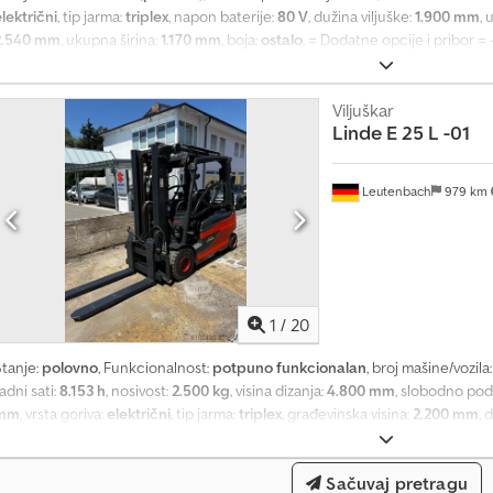
lektrični
, tip jarma:
triplex
, napon baterije:
80 V
, dužina viljuške:
1.900 mm
, 
2.540 mm
, ukupna širina:
1.170 mm
, boja:
ostalo
, = Dodatne opcije i pribor = -
Radna svetla - Gume koje ne ostavljaju tragove - Bočno pomeranje - Sign
Ab Rorf Opšte Zemlja proizvodnje: Nemačka Durwen-klešta za viljuškare s
e ostavljaju tragove, radna svetla, ulična rasveta, baterija 80 V / 625 Ah = 
Viljuškar
Linde
E 25 L -01
kg Tip baterije: PzS Nosivost: 2.500 kg CE oznaka: da Tehničko stanje: veo
Leutenbach
979 km
1
/
20
Stanje:
polovno
, Funkcionalnost:
potpuno funkcionalan
, broj mašine/vozila
adni sati:
8.153 h
, nosivost:
2.500 kg
, visina dizanja:
4.800 mm
, slobodno pod
mm
, vrsta goriva:
električni
, tip jarma:
triplex
, građevinska visina:
2.200 mm
, 
ozila:
4.800 kg
, Oprema:
bočni pomak, osvetljenje, produžetak za vilice, u
iljuškar ima pomične viljuške (šubgabel) !!! Pogon: elektro Nosivost: 2500
Sačuvaj pretragu
bszfqtpj Rjf Baterija: 2020 Radnih sati: 8153 Broj šasije: H2X387X00225 Težin