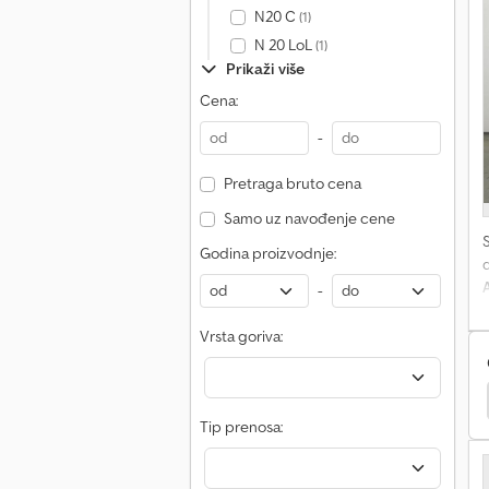
N20 C
(1)
1
N 20 LoL
(1)
Prikaži više
s
r
Cena:
-
S
Pretraga bruto cena
s
Samo uz navođenje cene
Godina proizvodnje:
d
-
Vrsta goriva:
H30D
Linde E20Ph
Linde H35D
Linde H25T
Tip prenosa:
p
C