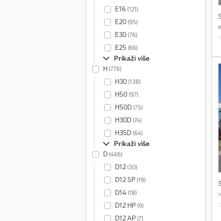
E16
(121)
E20
(95)
e
E30
(76)
s
r
E25
(66)
s
Prikaži više
H
(776)
H30
(138)
H50
(97)
H50D
(75)
H30D
(74)
H35D
(64)
Prikaži više
D
(466)
D12
(30)
D12 SP
(19)
D14
(18)
v
D12 HP
(9)
D12 AP
(7)