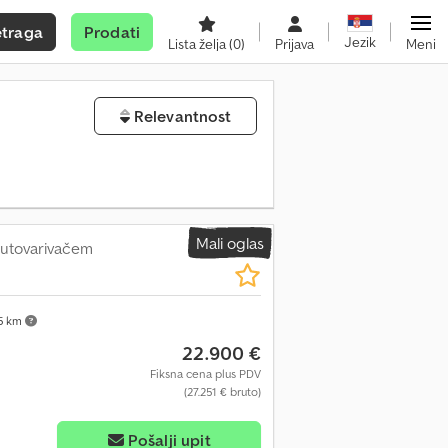
etraga
Prodati
Jezik
Lista želja
(0)
Prijava
Meni
Relevantnost
Mali oglas
m utovarivačem
55 km
22.900 €
Fiksna cena plus PDV
(27.251 € bruto)
Pošalji upit