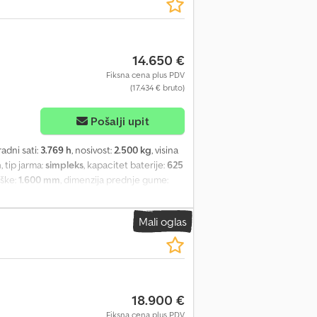
ške - LSP 0.5 Ref: ANL1005399
14.650 €
Fiksna cena plus PDV
(17.434 € bruto)
Pošalji upit
 radni sati:
3.769 h
, nosivost:
2.500 kg
, visina
m
, tip jarma:
simpleks
, kapacitet baterije:
625
uške:
1.600 mm
, dimenzija prednje gume:
upna visina:
2.230 mm
, ukupna dužina:
2.463
teriju Cedpfoxutlmox Ab Rerf - Vozilni
Mali oglas
na - Vozilo: dupli dodatni hidraulični sklop
ntegrisan sa bočnim pomeranjem - Uređaj za
- Čelični ram - Građevinska visina sa
 rikverc reflektor pozadi - Zadnji spot:
istupa: LFM-RFID - Jedna pedala - Centralno
18.900 €
gradni okvir za bateriju - Aktivno
 - Bočni pomak +/- 100 zasebno - LSP 0.5
Fiksna cena plus PDV