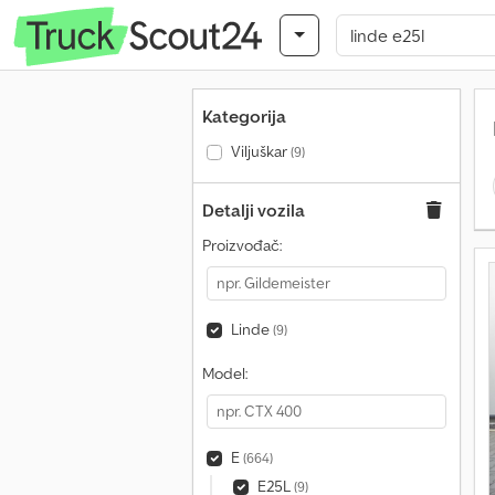
Kategorija
Viljuškar
(9)
Detalji vozila
Proizvođač:
Linde
(9)
Model:
E
(664)
E25L
(9)