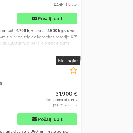
(22.491 € bruto)
Pošalji upit
radni sati:
4.799 h
, nosivost:
2.500 kg
, visina
 mm
, tip jarma:
triplex
, kapacitet baterije:
625
uške:
1.200 mm
, dimenzija prednje gume:
upna visina:
2.870 mm
, ukupna dužina:
3.463
eriji - Vozilni priključak MRC 160A - Vrata
Mali oglas
dnostavna dodatna hidraulika Codpfsy Abw
risan - Zaštitna rešetka za teret: 1100 mm
ova napred - 1 x LED rikverc far pozadi -
kidač sa ključem - Vozačko sedište
janje - Brisač/perilica za krovno staklo -
31.900 €
Fiksna cena plus PDV
(38.599 € bruto)
Pošalji upit
h
, visina dizanja:
5.060 mm
, vrsta goriva: