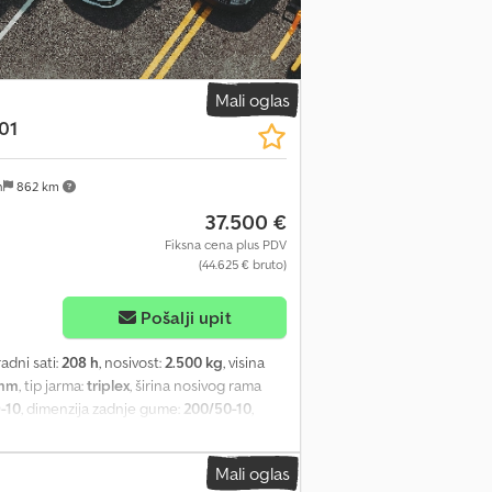
rvisani. U prodavnici dilera uređaj se
promenama.
Mali oglas
01
n
862 km
37.500 €
Fiksna cena plus PDV
(44.625 € bruto)
Pošalji upit
 radni sati:
208 h
, nosivost:
2.500 kg
, visina
mm
, tip jarma:
triplex
, širina nosivog rama
-10
, dimenzija zadnje gume:
200/50-10
,
1 mm
, ukupna širina:
1.179 mm
, gorivo:
0° vrata za baterije za zamenu baterije -
Mali oglas
na hidraulika - Uređaj za podešavanje