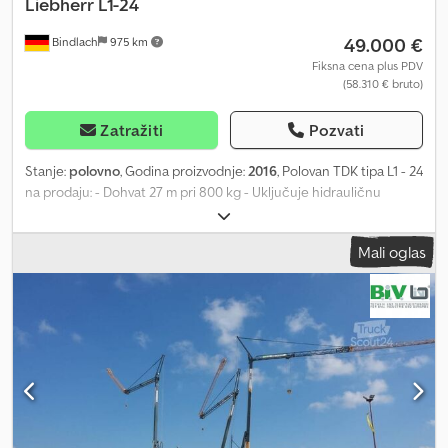
Liebherr
L1-24
49.000 €
Bindlach
975 km
Fiksna cena plus PDV
(58.310 € bruto)
Zatražiti
Pozvati
Stanje:
polovno
, Godina proizvodnje:
2016
, Polovan TDK tipa L1 - 24
na prodaju: - Dohvat 27 m pri 800 kg - Uključuje hidrauličnu
sklopivu vršnu granu - Visina kuke 19 m - Toranj sa punim zidom -
Stacionaran sa piramidama - Centralni balast A od 3350 kg - 4 x
Mali oglas
protivteža C1 po 2400 kg - Radio upravljanje HBC radiomatic
FST510TECHNOS.A - SAL 003 izvršen - SV inspekcija važi do 09-
2024 Dcedpouu S Nqjfx Ahqek L1 24#0003 = Dodatne informacije
= Za više informacija obratite se Jörgu Bieneku.