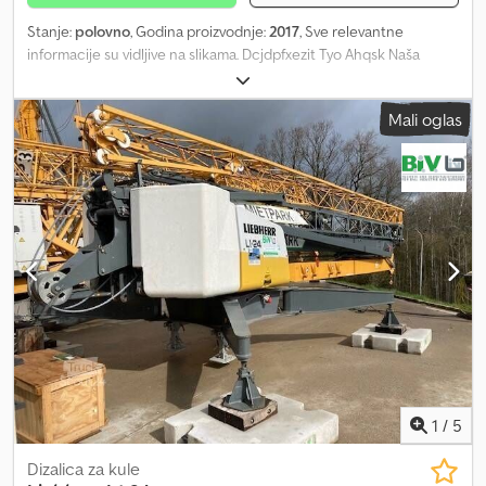
Stanje:
polovno
, Godina proizvodnje:
2017
, Sve relevantne
informacije su vidljive na slikama. Dcjdpfxezit Tyo Ahqsk Naša
ponuda je generalno bez tehničkog pregleda, atesta izduvnih
gasova ili specijalnog pregleda i bez registarskih tablica.
Mali oglas
Zadržavamo pravo na greške i prethodnu prodaju. Razgledanje je
moguće samo uz prethodni dogovor. Na WhatsApp poruke ne
odgovaramo. Interni broj:
1
/
5
Dizalica za kule