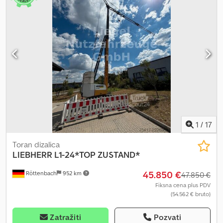
1
/
17
Toran dizalica
LIEBHERR
L1-24*TOP ZUSTAND*
45.850 €
Röttenbach
952 km
47.850 €
Fiksna cena plus PDV
(54.562 € bruto)
Zatražiti
Pozvati