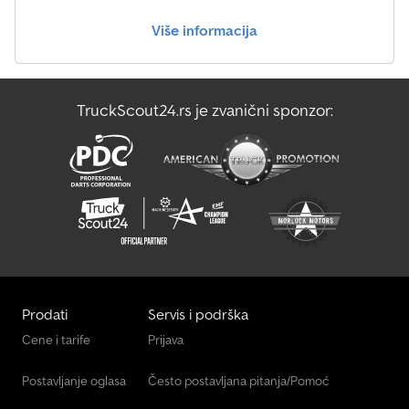
Više informacija
Liebherr Ltm 1300-6.2
Liebherr Ltr 1060
TruckScout24.rs je zvanični sponzor:
Liebherr Ltr 1100
Liebherr R 924 Litronic
Prodati
Servis i podrška
Cene i tarife
Prijava
Postavljanje oglasa
Često postavljana pitanja/Pomoć