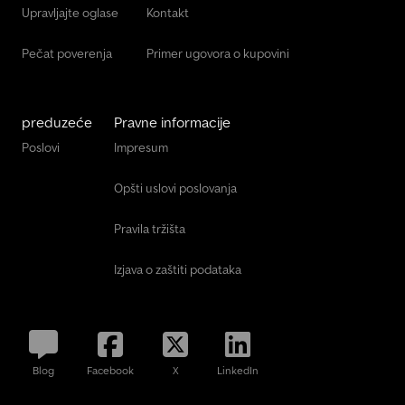
Upravljajte oglase
Kontakt
Pečat poverenja
Primer ugovora o kupovini
preduzeće
Pravne informacije
Poslovi
Impresum
Opšti uslovi poslovanja
Pravila tržišta
Izjava o zaštiti podataka
Blog
Facebook
X
LinkedIn