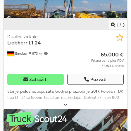
1
/
3
Dizalica za kule
Liebherr
L1-24
65.000 €
Bindlach
973 km
Fiksna cena plus PDV
(77.350 € bruto)
Zatražiti
Pozvati
Stanje:
polovno
, boja:
žuta
, Godina proizvodnje:
2017
, Polovan TDK
tipa L1 - 24 sa livenim balastom na prodaju: - Dohvat 27 m pri 800
kg - uključuje hidraulično sklopivi vrh - Visina kuke 19 m - Toranj
pune stene - Stacionaran sa piramidalnom bazom - Ploče
protivtereta B (betonski blokovi) 1 set od 2 x 910 kg Dcsdpfx Ahjuu
S I Teqsk - Liveni kontrateg A1 težine 8310 kg (2x4155 kg) - Radio
upravljanje HBC radiomatic FST510TECHNOS.A - SAL 003 izvršen -