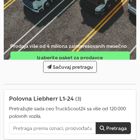
SV inspekcija aktuelna L1 24#0005 = Dalje informacije = Namena:
Građevinarstvo Za više informacija obratite se Jörgu Bieneku.
Prodaja više od 4 miliona zainteresovanih mesečno
Izaberite paket za prodavce
Sačuvaj pretragu
Kreiraj pojedinačni oglas
Polovna Liebherr L1-24
(3)
Pretražujte sada ceo TruckScout24 sa više od 120.000
polovnih vozila.
Pretraga