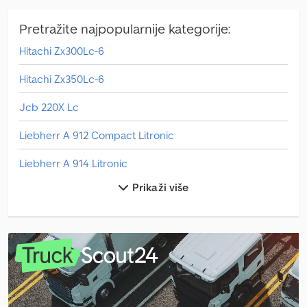
Pretražite najpopularnije kategorije:
Hitachi Zx300Lc-6
Hitachi Zx350Lc-6
Jcb 220X Lc
Liebherr A 912 Compact Litronic
Liebherr A 914 Litronic
Prikaži više
Liebherr A 916 Litronic
Liebherr A 920 Litronic
Liebherr L 506 Compact
Liebherr L 538
Liebherr Lr 1600/2