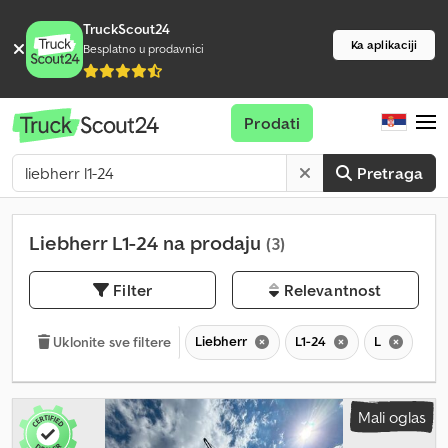
TruckScout24
Ka aplikaciji
Besplatno u prodavnici
Prodati
Pretraga
Liebherr L1-24 na prodaju
(3)
Filter
Relevantnost
Liebherr
L1-24
L
Uklonite sve filtere
Mali oglas