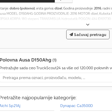
Stanje:
dobro (polovno)
, vrsta goriva:
dizel
, Godina proizvodnje:
2016
, radni 
Ausa MODEL: D150AHG GODINA PROIZVODNJE: 2016 MOTOR: dizel, Kubota RAD
KIPSKA KORPA: 180 stepeni TRANSMISIJA: hidrostatik POGON: 4X4 ID101730 
bisha Godina proizvodnje: 2016 Pogon: točkovi Broj cilindara: 3 Težina bez 
izuelno stanje: dobro Cena: na upit Za više informacija kontaktirajte Corn
Sačuvaj pretragu
Polovna Ausa D150Ahg
(1)
Pretražujte sada ceo TruckScout24 sa više od 120.000 polovnih vo
Pretražite najpopularnije kategorije:
Aichi Sp21Aj
Dynapac Ca3500D