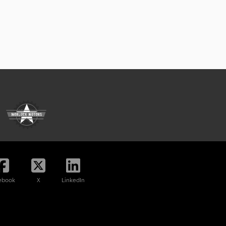
ebook
X
LinkedIn