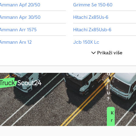
V
Ammann Apf 20/50
Grimme Se 150-60
o
z
Ammann Apr 30/50
Hitachi Zx85Us-6
i
l
Ammann Arr 1575
Hitachi Zx85Usb-6
o
n
Ammann Arx 12
Jcb 150X Lc
a
Prikaži više
p
Ammann Atr 60 P
Jcb Js145W
r
o
Atlas 160W
Jlg 450Aj
d
Ausa T144H
Jlg E450Aj
a
j
Bomag Bp 20/50 D
Kaeser M 250
u
?
K
r
e
i