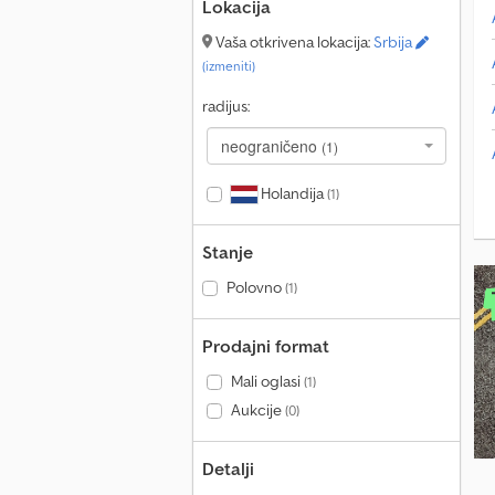
Lokacija
Vaša otkrivena lokacija:
Srbija
(izmeniti)
radijus:
neograničeno
(1)
Holandija
(1)
Stanje
Polovno
(1)
Prodajni format
Mali oglasi
(1)
Aukcije
(0)
Detalji