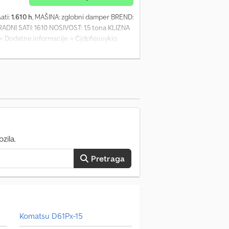
sati:
1.610 h
, MAŠINA: zglobni damper BREND:
NI SATI: 1610 NOSIVOST: 1,5 tona KLIZNA
= Dodatne informacije = Cjdpfxjuuykio
tereta: 1.510 kg Tehničko stanje: dobro
e van Dueren den Hollander ili Rolanda.
zila.
Pretraga
Komatsu D61Px-15