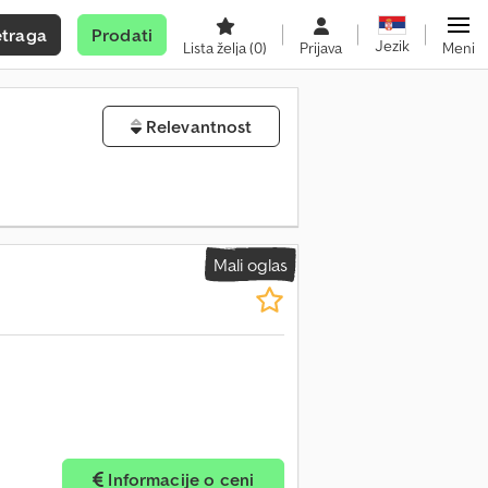
etraga
Prodati
Jezik
Lista želja
(0)
Prijava
Meni
Relevantnost
Mali oglas
Informacije o ceni