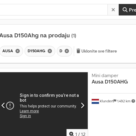
Pr
Ausa D150Ahg na prodaju
(1)
AUSA
D150AHG
D
Uklonite sve filtere
Mini damper
Ausa
D150AHG
Klundert
1.492 km
1
/
12