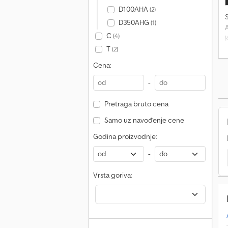
D100AHA
(2)
D350AHG
(1)
C
(4)
A
T
(2)
V
Cena:
-
Pretraga bruto cena
Samo uz navođenje cene
Godina proizvodnje:
-
Vrsta goriva: