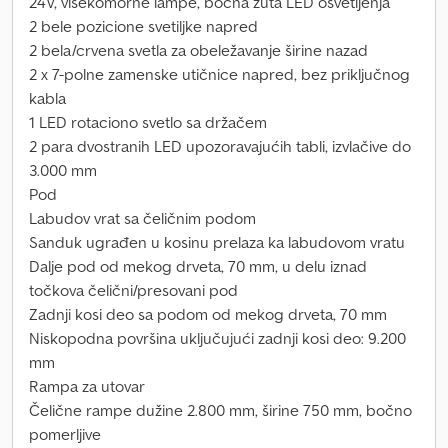
24V, višekomorne lampe, bočna žuta LED osvetljenja
2 bele pozicione svetiljke napred
2 bela/crvena svetla za obeležavanje širine nazad
2 x 7-polne zamenske utičnice napred, bez priključnog
kabla
1 LED rotaciono svetlo sa držačem
2 para dvostranih LED upozoravajućih tabli, izvlačive do
3.000 mm
Pod
Labudov vrat sa čeličnim podom
Sanduk ugrađen u kosinu prelaza ka labudovom vratu
Dalje pod od mekog drveta, 70 mm, u delu iznad
točkova čelični/presovani pod
Zadnji kosi deo sa podom od mekog drveta, 70 mm
Niskopodna površina uključujući zadnji kosi deo: 9.200
mm
Rampa za utovar
Čelične rampe dužine 2.800 mm, širine 750 mm, bočno
pomerljive