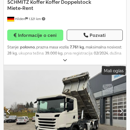
SCHMITZ
Koffer Koffer Doppelstock
Miete-Rent
Hilden
1.321 km
Informacije o ceni
Pozvati
Stanje:
polovno
, prazna masa vozila:
7.761 kg
, maksimalna nosivost:
28 kg
, ukupna težina:
39.000 kg
, prva registracija:
02/2024
, dužina
tovarnog prostora:
13.640 mm
, širina utovarnog prostora:
2.500
mm
, visina tovarnog prostora:
2.700 mm
, zapremina tovarnog
Mali oglas
prostora:
92 m³
, suspencija:
vazduh
, boja:
bela
, tip prenosa:
ostalo
,
kabina vozača:
ostalo
, emisioni razred:
nijedno
, Oprema:
ABS
,
Schmitz kofer - Kofer nadogradnja - Dvostruki nivo (double-
decker) - Unutrašnje dimenzije (D x Š x V): 13,64 x 2,48 x 2,70 m -
ABS/EBS - Nosivost: 28.239 kg - SAF osovine - Gume: 385/65/22.5 U
dobrom stanju! Nemačko vozilo! Yourtrucks grupa Yourtrucks
grupa održava poslovne odnose širom sveta. I kupovina i prodaja
prevazilaze granice pojedinačnih zemalja, zato u našim oglasima
uvek nalazite izvoznu cenu, jer ona ne zavisi od destinacije
korišćenja. Yourtrucks GmbH sa maksimalnom pažnjom sastavlja