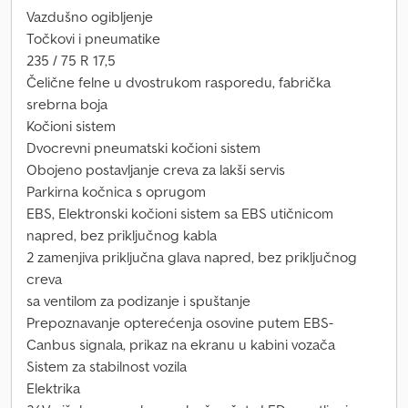
Vazdušno ogibljenje
Točkovi i pneumatike
235 / 75 R 17,5
Čelične felne u dvostrukom rasporedu, fabrička
srebrna boja
Kočioni sistem
Dvocrevni pneumatski kočioni sistem
Obojeno postavljanje creva za lakši servis
Parkirna kočnica s oprugom
EBS, Elektronski kočioni sistem sa EBS utičnicom
napred, bez priključnog kabla
2 zamenjiva priključna glava napred, bez priključnog
creva
sa ventilom za podizanje i spuštanje
Prepoznavanje opterećenja osovine putem EBS-
Canbus signala, prikaz na ekranu u kabini vozača
Sistem za stabilnost vozila
Elektrika