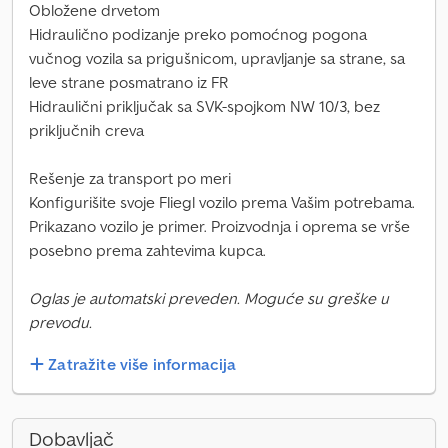
Obložene drvetom
Hidraulično podizanje preko pomoćnog pogona
vučnog vozila sa prigušnicom, upravljanje sa strane, sa
leve strane posmatrano iz FR
Hidraulični priključak sa SVK-spojkom NW 10/3, bez
priključnih creva
Rešenje za transport po meri
Konfigurišite svoje Fliegl vozilo prema Vašim potrebama.
Prikazano vozilo je primer. Proizvodnja i oprema se vrše
posebno prema zahtevima kupca.
Oglas je automatski preveden. Moguće su greške u
prevodu.
Zatražite više informacija
Dobavljač