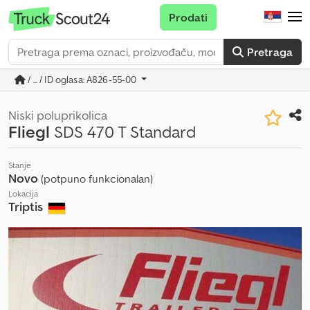
Prodati
Pretraga
/ ... / ID oglasa: A826-55-00
Niski poluprikolica
Fliegl
SDS 470 T Standard
Stanje
Novo
(potpuno funkcionalan)
Lokacija
Triptis