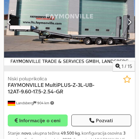
1
/
15
Niski poluprikolica
FAYMONVILLE
MultiPLUS-Z-3L-UB-
12AT-9.60-17.5-2.54-GR
Landsberg
904 km
Informacije o ceni
Pozvati
Stanje:
novo
, ukupna težina:
49.500 kg
, konfiguracija osovina:
3