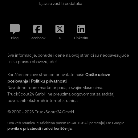
Izjava o zaštiti podataka
Blog
Facebook
X
LinkedIn
Sve informacije, ponude i cene na ovoj stranici su neobavezujuće
i nisu pravno obavezujuće!
Korišćenjem ove stranice prihvatate naše
Opšte uslove
poslovanja
i
Politiku privatnosti
.
Navedene robne marke pripadaju svojim vlasnicima.
TruckScout24 GmbH ne preuzima odgovornost za sadržaj
povezanih eksternih internet stranica.
© 2000 - 2026 TruckScout24 GmbH
Ova veb-stranica je zaštićena putem reCAPTCHA i primenjuju se Google
pravila o privatnosti
i
uslovi korišćenja
.