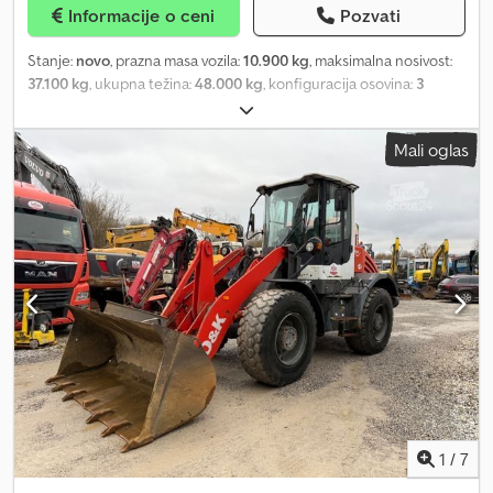
Informacije o ceni
Pozvati
Stanje:
novo
, prazna masa vozila:
10.900 kg
, maksimalna nosivost:
37.100 kg
, ukupna težina:
48.000 kg
, konfiguracija osovina:
3
osovine
, dužina tovarnog prostora:
9.600 mm
, širina utovarnog
prostora:
2.540 mm
, visina tovarnog prostora:
890 mm
, suspencija:
Mali oglas
vazduh
, dimenzija gume:
235/75 R 17.5
, boja:
siva
, radna težina:
10.900 kg
, Oprema:
ABS
, Labudov vrat: - Labudov vrat u SNT
dizajnu za optimizaciju dužine tovarne površine, dužina cca 3.700
mm, pozadi zakošen cca 1.000 mm pod uglom 6° - Tehničko
opterećenje sedla: 18.000 kg - Za tegljače: 4 x 2 i 6 x 2 Tovarna
površina: - Tovarna površina, dužina cca 9.600 mm sa zakošenjem
na zadnjem delu cca 900 mm pod uglom 6° - Tovarna površina iza
labudovog vrata hidraulički podizna i spuštajuća, dužina cca 3.000
mm, nosivost do cca 9.000 kg - Rešetkasta podloga i limeni pod
debljine cca 5 mm kao dodatno ojačanje na zakošenju tovarne
površine Rampe: - Par dvodelnih AXS čeličnih rampi, dužine cca
4.675 mm i širine cca 900 mm Dcodpouadk Njfx Aklok - Rešetkasta
podloga - Hidraulički preklopni vrhovi rampi - Rampe pojedinačno
hidraulički pomerive cca 235 mm spolja i cca 365 mm unutra -
1
/
7
Premaz od peska na eksternom okviru rampe i na vrhu rampe -