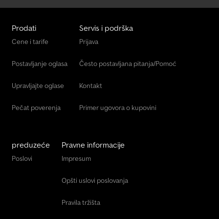
Prodati
Servis i podrška
Cene i tarife
Prijava
Postavljanje oglasa
Često postavljana pitanja/Pomoć
Upravljajte oglase
Kontakt
Pečat poverenja
Primer ugovora o kupovini
preduzeće
Pravne informacije
Poslovi
Impresum
Opšti uslovi poslovanja
Pravila tržišta