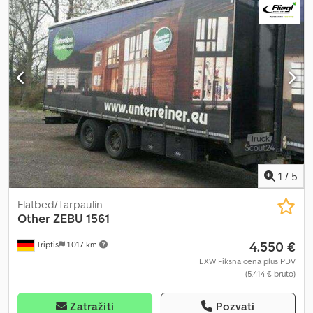
greške i međuprodaju Dostupna WhatsApp podrška! Dodpfx
Aonua Acoklock Za pitanja o vozilu ili dodatne informacije pišite
nam lako putem WhatsApp-a. Whatsapp Whatsapp
1
/
5
Flatbed/Tarpaulin
Other
ZEBU 1561
4.550 €
Triptis
1.017 km
EXW Fiksna cena plus PDV
(5.414 € bruto)
Zatražiti
Pozvati