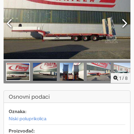
1
/
8
Osnovni podaci
Oznaka:
Niski poluprikolica
Proizvođač: