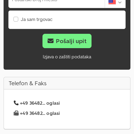
Ja sam trgovac
Pošalji upit
Izjava o zaštiti podataka
Telefon & Faks
+49 36482... oglasi
+49 36482... oglasi