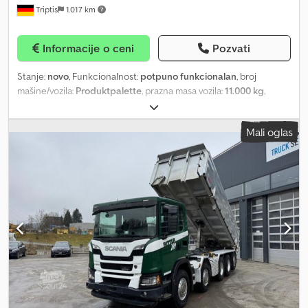
Triptis
1.017 km
širine cca 900 mm. Otvorena rešetkasta površina. Rampni završeci
hidraulički preklopivi. Rampe hidraulički klizne pojedinačno cca
235 mm spolja i cca 365 mm ka unutra. Maksimalno opterećenje i
Informacije o ceni
Pozvati
ugao prilaza prema tehničkom listu C470319. Maksimalni ugao
uspona pri spuštenoj platformi: 9°. Osovine i ogibljenje: BPW
Stanje:
novo
, Funkcionalnost:
potpuno funkcionalan
, broj
osovine i ogibljenje, sve osovine hidro-mehanički prinudno
mašine/vozila:
Produktpalette
, prazna masa vozila:
11.000 kg
,
upravljane. Tehnička nosivost osovine: 12.000 kg. Vazdušno
maksimalna nosivost:
27.000 kg
, ukupna težina:
38.000 kg
,
ogibljenje sa ventilom za podizanje i spuštanje. Alat za osovine.
konfiguracija osovina:
3 osovine
, dužina tovarnog prostora:
9.500
Pneumatici: 235/75 R 17.5 3PMSF, dvostruki pneumatik. Proizvođač
Mali oglas
mm
, širina utovarnog prostora:
2.480 mm
, visina tovarnog
po izboru. Indeks nosivosti 143/141J (144/144F). Kočioni sistem:
prostora:
3.040 mm
, ukupna dužina:
13.800 mm
, ukupna širina:
Kočioni sistem WABCO EBS-E u skladu sa EU direktivama. Bez
2.550 mm
, ukupna visina:
4.020 mm
, suspencija:
vazduh
, dimenzija
priključnog kabla za vučno vozilo. Dedpeizu Ntsfx Akljck Rasveta:
gume:
235 / 75 r 17,5
, stanje pneumatika:
100 procenat
, Rešenje
24V „ASPÖCK-NORDIK full LED” rasveta prema EU standardima
transporta po meri Konfigurišite vaše Fliegl vozilo prema vašim
(ASS 3). Metalizacija: kompletna HRM metalizacija (High Resistance
zahtevima. Prikazano vozilo je primer. Proizvodnja i oprema se
Metallisation). Kompletna čelična konstrukcija sa kugličnim
prilagođavaju individualno prema želji kupca. Šasija Čelična
peskarenjem, zatim vruće pocinčavanje ZINACOR 850 (Cink 85% -
zavarena konstrukcija sa gustim razmakom poprečnih nosača i u
Aluminijum 15%). Lakiranje – završna obrada 6-K: Kompletna
pojačanom izdanju, niskopodni spoljni profil okvira, za prevoz
čelična konstrukcija nakon zavarivanja peskarena. 1 sloj osnovne
građevinskih mašina do 32.000 kg i maksimalne spoljne širine
boje na bazi cinka, 1 sloj prajmera. Završi lakiranje sa 2 sloja
mašina od 2.550 mm, sedlasta ploča sa zamenjivom 2-inčnom
dvokomponentnog akrilnog laka, u RAL tonu po izboru. Zaptivanje
kraljevskom osovinicom. Zadnji zakošeni deo oko 1.200 mm, nagib
šupljina specijalnim voskom. Felne srebrne boje. Višebojno ili
7°. Osovina rampi gore zatvorena sa čelikom/rebrastim limom. U