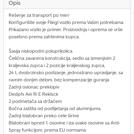
Opis
Rešenje za transport po meri
Konfigurišite svoje Fliegl vozilo prema Vašim potrebama.
Prikazano vozilo je primer. Proizvodnja i oprema se vrše
posebno prema zahtevima kupca.
Šasija niskopodni poluprikolica
Čelična zavarena konstrukcija, sedlo sa izmenjivim 2
kraljevska zupca i 2 pozicije kraljevskog zupca,
24 t, dvobrzinsko podizanje, jednostrano upravljanje, sa
ravnim donjim delom, bez kompenzacije guranja
Zadnji oslonac preklopiv
Dedpfx Aei Ri E Reklsck
2 podmetača sa držačem
Bočna zaštita od podlijetanja od aluminijuma
Zadnji blatobran preko cele širine
Blatobrani ispred 1. osovine i iza svake osovine sa Anti-
Spray funkcijom, prema EU normama