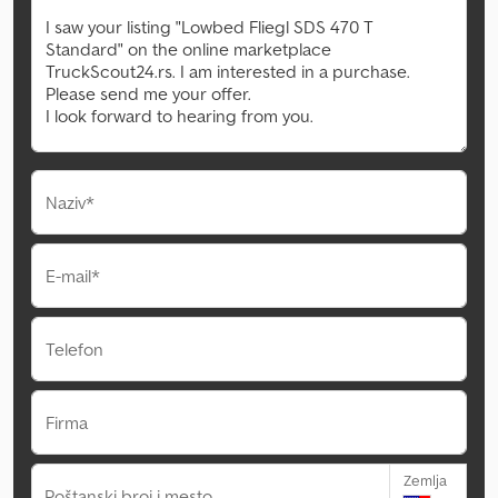
Naziv*
E-mail*
Telefon
Firma
Zemlja
Poštanski broj i mesto