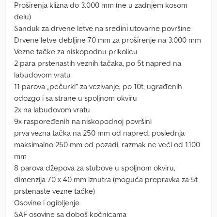
Proširenja klizna do 3.000 mm (ne u zadnjem kosom
delu)
Sanduk za drvene letve na sredini utovarne površine
Drvene letve debljine 70 mm za proširenje na 3.000 mm
Vezne tačke za niskopodnu prikolicu
2 para prstenastih veznih tačaka, po 5t napred na
labudovom vratu
11 parova „pečurki” za vezivanje, po 10t, ugrađenih
odozgo i sa strane u spoljnom okviru
2x na labudovom vratu
9x raspoređenih na niskopodnoj površini
prva vezna tačka na 250 mm od napred, poslednja
maksimalno 250 mm od pozadi, razmak ne veći od 1.100
mm
8 parova džepova za stubove u spoljnom okviru,
dimenzija 70 x 40 mm iznutra (moguća prepravka za 5t
prstenaste vezne tačke)
Osovine i ogibljenje
SAF osovine sa doboš kočnicama