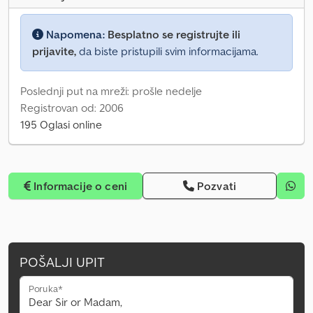
Napomena:
Besplatno se registrujte ili
prijavite,
da biste pristupili svim informacijama.
Poslednji put na mreži: prošle nedelje
Registrovan od: 2006
195 Oglasi online
Informacije o ceni
Pozvati
POŠALJI UPIT
Poruka*