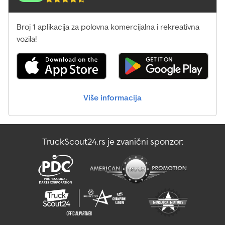
Broj 1 aplikacija za polovna komercijalna i rekreativna
vozila!
Više informacija
TruckScout24.rs je zvanični sponzor: