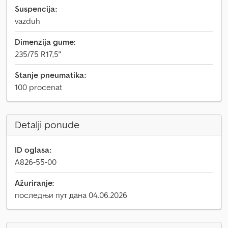
Suspencija:
vazduh
Dimenzija gume:
235/75 R17,5"
Stanje pneumatika:
100 procenat
Detalji ponude
ID oglasa:
A826-55-00
Ažuriranje:
последњи пут дана 04.06.2026