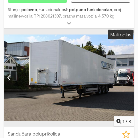
Stanje:
polovno
, Funkcionalnost:
potpuno funkcionalan
, broj
mašine/vozila:
TP1208021307
, prazna masa vozila:
4.570 kg
,
maksimalna nosivost:
13.430 kg
, ukupna težina:
18.000 kg
,
konfiguracija osovina:
2 osovine
, prva registracija:
11/2007
,
Mali oglas
dimenzija gume:
435/50 R19,5"
, Platforma za polovna vozila,
prikolica, špedicija Dedei Ri I Tepfx Aklsck
1
/
8
Sandučara poluprikolica