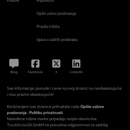
Poslovi
Impresum
Opšti uslovi poslovanja
Pravila tržišta
Izjava o zaštiti podataka
Blog
Facebook
X
LinkedIn
Sve informacije, ponude i cene na ovoj stranici su neobavezujuće
i nisu pravno obavezujuće!
Korišćenjem ove stranice prihvatate naše
Opšte uslove
poslovanja
i
Politiku privatnosti
.
Navedene robne marke pripadaju svojim vlasnicima.
TruckScout24 GmbH ne preuzima odgovornost za sadržaj