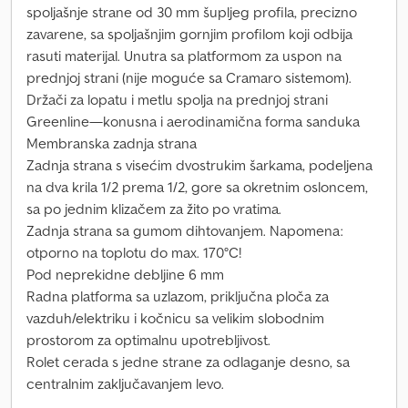
spoljašnje strane od 30 mm šupljeg profila, precizno
zavarene, sa spoljašnjim gornjim profilom koji odbija
rasuti materijal. Unutra sa platformom za uspon na
prednjoj strani (nije moguće sa Cramaro sistemom).
Držači za lopatu i metlu spolja na prednjoj strani
Greenline—konusna i aerodinamična forma sanduka
Membranska zadnja strana
Zadnja strana s visećim dvostrukim šarkama, podeljena
na dva krila 1/2 prema 1/2, gore sa okretnim osloncem,
sa po jednim klizačem za žito po vratima.
Zadnja strana sa gumom dihtovanjem. Napomena:
otporno na toplotu do max. 170°C!
Pod neprekidne debljine 6 mm
Radna platforma sa uzlazom, priključna ploča za
vazduh/elektriku i kočnicu sa velikim slobodnim
prostorom za optimalnu upotrebljivost.
Rolet cerada s jedne strane za odlaganje desno, sa
centralnim zaključavanjem levo.