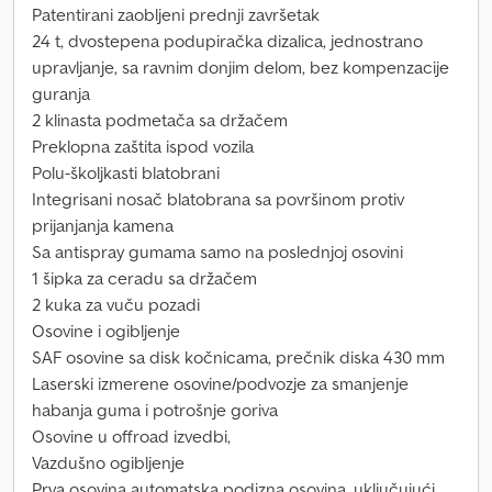
Patentirani zaobljeni prednji završetak
24 t, dvostepena podupiračka dizalica, jednostrano
upravljanje, sa ravnim donjim delom, bez kompenzacije
guranja
2 klinasta podmetača sa držačem
Preklopna zaštita ispod vozila
Polu-školjkasti blatobrani
Integrisani nosač blatobrana sa površinom protiv
prijanjanja kamena
Sa antispray gumama samo na poslednjoj osovini
1 šipka za ceradu sa držačem
2 kuka za vuču pozadi
Osovine i ogibljenje
SAF osovine sa disk kočnicama, prečnik diska 430 mm
Laserski izmerene osovine/podvozje za smanjenje
habanja guma i potrošnje goriva
Osovine u offroad izvedbi,
Vazdušno ogibljenje
Prva osovina automatska podizna osovina, uključujući