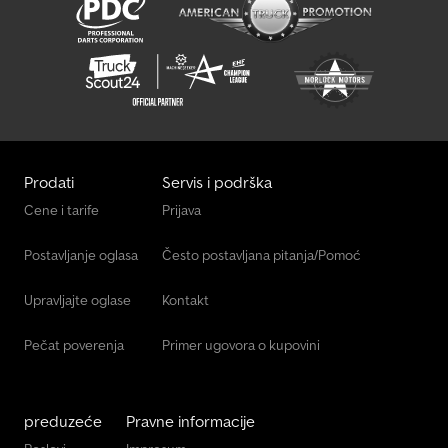
Prodati
Servis i podrška
Cene i tarife
Prijava
Postavljanje oglasa
Često postavljana pitanja/Pomoć
Upravljajte oglase
Kontakt
Pečat poverenja
Primer ugovora o kupovini
preduzeće
Pravne informacije