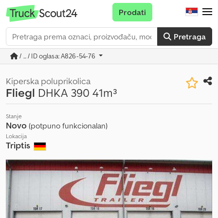
Prodati
Pretraga
/ ... / ID oglasa: A826-54-76
Kiperska poluprikolica
Fliegl
DHKA 390 41m³
Stanje
Novo
(potpuno funkcionalan)
Lokacija
Triptis