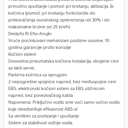
prinudno spuštanje i pomoć pri kretanju, aktivacija 3x
kočnica (pomoć pri kretanju funkcioniše do
prekoračenja osovinskog opterećenja od 30% i do
maksimalne brzine od 25 km/h)
Dedpfsi Ri Efsx Anujkr
Vruće pocinkovani mehanizam podizne osovine, 10
godina garancije protiv korozije
Kočioni sistem
Dvovodna pneumatska kočiona instalacija, obojene cevi
za lakši servis
Parkirna kočnica sa oprugom
2 nepogrešive spojnice napred, bez međuspojne cevi
EBS, elektronski kočioni sistem sa EBS utičnicom
napred, bez povezivačkog kabla
Napomena: Priključno vozilo sme vući samo vučno vozilo
koje obezbeđuje efikasnost ABS-a!
Sa ventilom za podizanje i spuštanje
Sistem za stabilnost vožnje vozila