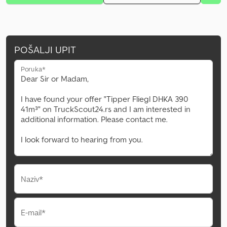
POŠALJI UPIT
Poruka*
Naziv*
E-mail*