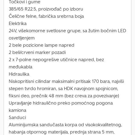
Točkovi i gume
385/65 R22.5, proizvođač po izboru
Čelične felne, fabrička srebrna boja
Elektrika
24V, višekomorne svetlosne grupe, sa žutim bočnim LED
osvetljenjem
2 bele pozicione lampe napred
2 beli/crveni marker pozadi
2 x 7-polne nepogrešive utičnice napred, bez
međukabla
Hidraulika
Niskopritisni cilindar maksimalni pritisak 170 bara, najviši
stepen tvrdo hromiran, sa HDK navojnom spojnicom,
fiksni deo, prečnik 48 mm (bez creva za povezivanje)
Upravljanje hidraulično preko pomoćnog pogona
kamiona
Sanduci
Aluminijumska sandučasta korpa od visokokvalitetnog,
habanja otpornog materijala, prednja strana 5 mm,