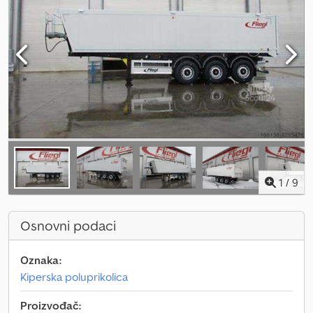
1
/
9
Osnovni podaci
Oznaka:
Kiperska poluprikolica
Proizvođač: