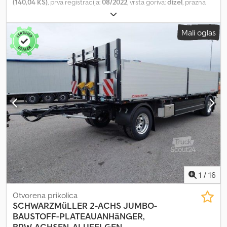
(140,04 KS)
, prva registracija:
08/2022
, vrsta goriva:
dizel
, prazna
masa vozila:
2.100 kg
, maksimalna nosivost:
1.325 kg
, ukupna težina:
3.500 kg
, konfiguracija osovina:
2 osovine
, međuosovinsko
Mali oglas
rastojanje:
4.035 mm
, kabina vozača:
dnevna kabina
, tip prenosa:
mehanički
, broj sedišta:
3
, Oprema:
ABS, klima uređaj
, | Peugeot
Boxer L3H2 | Manuelni menjač, 3 sedišta | Klima uređaj | 103 kW /
140 KS | Električni prozori | Bočna klizna vrata | Zadnja vrata |
Utovarna površina cca. D: 3,40 m Š: 1,80 m V: 1,90 m | Pridržavamo
pravo na greške, tipografske greške i prethodnu prodaju Dodex H
Axcopfx Ahcsck
1
/
16
Otvorena prikolica
SCHWARZMüLLER
2-ACHS JUMBO-
BAUSTOFF-PLATEAUANHäNGER,
BPW-ACHSEN, ALUFELGEN,