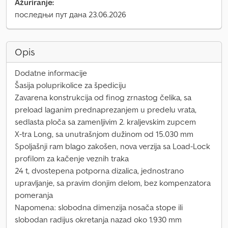
Ažuriranje:
последњи пут дана 23.06.2026
Opis
Dodatne informacije
Šasija poluprikolice za špediciju
Zavarena konstrukcija od finog zrnastog čelika, sa
preload laganim prednaprezanjem u predelu vrata,
sedlasta ploča sa zamenljivim 2. kraljevskim zupcem
X-tra Long, sa unutrašnjom dužinom od 15.030 mm
Spoljašnji ram blago zakošen, nova verzija sa Load-Lock
profilom za kačenje veznih traka
24 t, dvostepena potporna dizalica, jednostrano
upravljanje, sa pravim donjim delom, bez kompenzatora
pomeranja
Napomena: slobodna dimenzija nosača stope ili
slobodan radijus okretanja nazad oko 1.930 mm