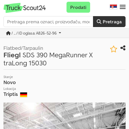
Prodati
Pretraga
/ ... / ID oglasa: A826-52-96
Flatbed/Tarpaulin
Fliegl
SDS 390 MegaRunner X
traLong 15030
Stanje
Novo
Lokacija
Triptis