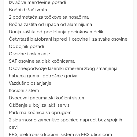
Izvlačive merdevine pozadi
Bočni držači vrata
2 podmetača za točkove sa nosačima
Bočna zaštita od upada od aluminijuma
Donja zaštita od podletanja pocinkovan čelik
Četvrtasti blatobrani ispred 1. osovine i iza svake osovine
Odbojnik pozadi
Osovine i oslanjanje
SAF osovine sa disk kočnicama
Osovine/podvozje laserski izmereni zbog smanjenja
habanja guma i potrošnje goriva
Vazdušno oslanjanje
Kočioni sistem
Dvocevni pneumatski kočioni sistem
Ožičenje u boji za lakši servis
Parkirna kočnica sa oprugom
2 sigurnosno zamenljive spojnice napred, bez spojnih
cevi
EBS, elektronski kočioni sistem sa EBS utičnicom