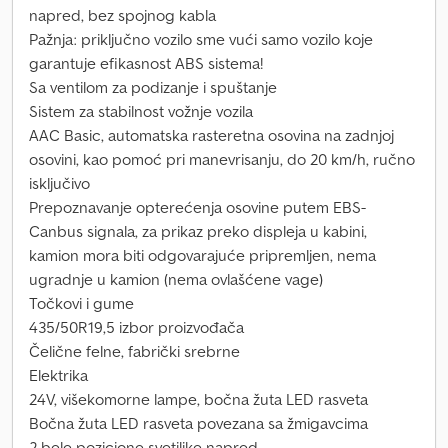
napred, bez spojnog kabla
Pažnja: priključno vozilo sme vući samo vozilo koje
garantuje efikasnost ABS sistema!
Sa ventilom za podizanje i spuštanje
Sistem za stabilnost vožnje vozila
AAC Basic, automatska rasteretna osovina na zadnjoj
osovini, kao pomoć pri manevrisanju, do 20 km/h, ručno
isključivo
Prepoznavanje opterećenja osovine putem EBS-
Canbus signala, za prikaz preko displeja u kabini,
kamion mora biti odgovarajuće pripremljen, nema
ugradnje u kamion (nema ovlašćene vage)
Točkovi i gume
435/50R19,5 izbor proizvođača
Čelične felne, fabrički srebrne
Elektrika
24V, višekomorne lampe, bočna žuta LED rasveta
Bočna žuta LED rasveta povezana sa žmigavcima
2 bele pozicione svetiljke napred