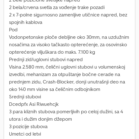
2 bela/crvena svetla za vođenje trake pozadi
2 x 7-polne sigurnosno zamenljive utičnice napred, bez
spojnih kablova
Pod
Vodonpetonske ploče debljine oko 30mm, na uzdužnim
nosačima za visoko tačkasto opterećenje, za osovinsko
opterećenje viljuškara do maks. 7.100 kg
Prednji zid/uglovni stubovi napred
Visina 2.580 mm, čelični uglovni stubovi u volumenskoj
izvedbi, mehanizam za otpuštanje bočne cerade na
prednjem zidu, Crash-Blocker, donji unutrašnji deo na
oko 140 mm visine sa čeličnim odbojnikom
Srednji stubovi
Dcedpfx Asi Riwuehcjk
3 para kliznih stubova pomerljivih po celoj dužini, sa 4
utora i dužim donjim džepom
3 pozicije stubova
Umetci od letvi