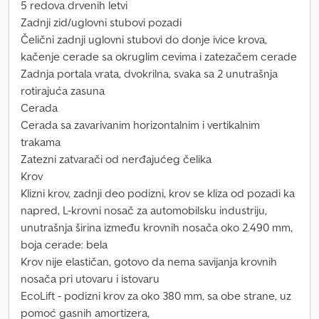
5 redova drvenih letvi
Zadnji zid/uglovni stubovi pozadi
Čelični zadnji uglovni stubovi do donje ivice krova,
kačenje cerade sa okruglim cevima i zatezačem cerade
Zadnja portala vrata, dvokrilna, svaka sa 2 unutrašnja
rotirajuća zasuna
Cerada
Cerada sa zavarivanim horizontalnim i vertikalnim
trakama
Zatezni zatvarači od nerđajućeg čelika
Krov
Klizni krov, zadnji deo podizni, krov se kliza od pozadi ka
napred, L-krovni nosač za automobilsku industriju,
unutrašnja širina između krovnih nosača oko 2.490 mm,
boja cerade: bela
Krov nije elastičan, gotovo da nema savijanja krovnih
nosača pri utovaru i istovaru
EcoLift - podizni krov za oko 380 mm, sa obe strane, uz
pomoć gasnih amortizera,