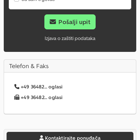
Pošalji upit
Izjava o zaštiti podataka
Telefon & Faks
+49 36482... oglasi
+49 36482... oglasi
Kontaktirajte ponuđača