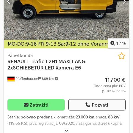
1
/
15
Panel kombi
RENAULT
Trafic L2H1 MAXI LANG
2xSCHIEBETÜR LED Kamera E6
11.700 €
Pfeffenhausen
869 km
Fiksna cena plus PDV
(13.923 € bruto)
Zatražiti
Pozvati
Stanje:
polovno
, pređena kilometraža:
23.000 km
, snaga:
88 kW
(119,65 KS)
, prva registracija:
08/2020
, vrsta goriva:
dizel
, ukupna
težina:
3.050 kg
, boja:
žuta
, tip prenosa:
mehanički
, emisioni