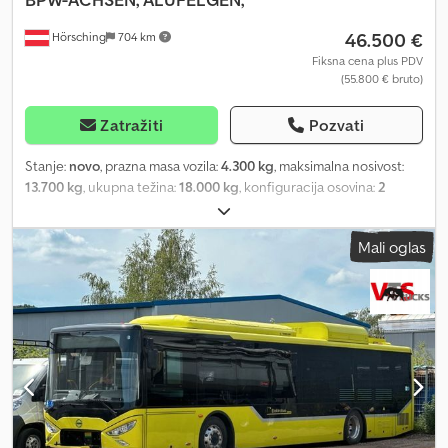
46.500 €
Hörsching
704 km
Fiksna cena plus PDV
(55.800 € bruto)
Zatražiti
Pozvati
Stanje:
novo
, prazna masa vozila:
4.300 kg
, maksimalna nosivost:
13.700 kg
, ukupna težina:
18.000 kg
, konfiguracija osovina:
2
osovine
, dužina tovarnog prostora:
7.100 mm
, širina utovarnog
prostora:
2.480 mm
, suspencija:
vazduh
, dimenzija gume:
Mali oglas
275/70R22,5
, Oprema:
ABS
, Schwarzmüller jumbo prikolica za
građevinski materijal | BPW osovine sa disk kočnicama | Kutija za
palete, 2x inox kutija za alat | Zadnji prtljažni prostor
600x400x2.900 | Visina bočnog zida 1,00 m, visina prednjeg zida:
1,40 m | Dimenzije utovara: 7,10 m x 2,48 m | XLite aluminijumske
felne | Pneumatici 275/70R22,5, dvostruka montaža | Plastična
cerada sa gumenim trakama | Aluminijumska polica i stepenik za
ulazak napred | Pravo na greške, tipografske greške i prethodnu
prodaju zadržano. Dcjdpfotuwbpex Ahcek