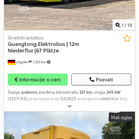
1
/
19
Gradski autobus
Guangtong Elektrobus | 12m
Niederflur |67 Plätze
Legden
1.353 km
Informacije o ceni
Pozvati
Stanje:
polovno
, pređena kilometraža:
321 km
, snaga:
245 kW
(333,11 KS)
, prva registracija:
02/2023
, vrsta goriva:
električni
, broj
sedišta:
67
, tip prenosa:
automatski
, boja:
zeleno
, Godina
proizvodnje:
2022
, Oprema:
ABS, elektronski program stabilnosti
Mali oglas
(ESP), grejač za parkiranje, imao je nesreću, klima uređaj
,
Guangtong električni autobus | 12m niskopodni | 67 mesta | 2022
Na prodaju je moderan električni gradski autobus (niskopodni)
proizvođača GUANGTONG, idealan za primenu u gradskom