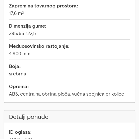
Zapremina tovarnog prostora:
17,6 m³
Dimenzija gume:
385/65 r22,5
Međuosovinsko rastojanje:
4.900 mm
Boja:
srebrna
Oprema:
ABS, centralna obrtna ploča, vučna spojnica prikolice
Detalji ponude
ID oglasa: