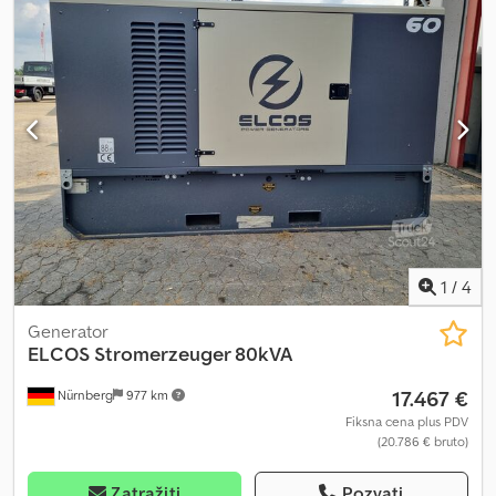
inča desno napred, držač za Cjdpfsr T Rfrsx Abyjrf
1
/
4
Generator
ELCOS Stromerzeuger 80kVA
17.467 €
Nürnberg
977 km
Fiksna cena plus PDV
(20.786 € bruto)
Zatražiti
Pozvati