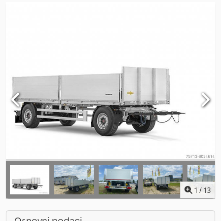
1
/
13
Osnovni podaci