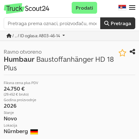
Prodati
Pretraga
/ ... / ID oglasa: A803-46-14
Ravno otvoreno
Humbaur
Baustoffanhänger HD 18
Plus
Fiksna cena plus PDV
24.750 €
(29.452 € bruto)
Godina proizvodnje
2026
Stanje
Novo
Lokacija
Nürnberg