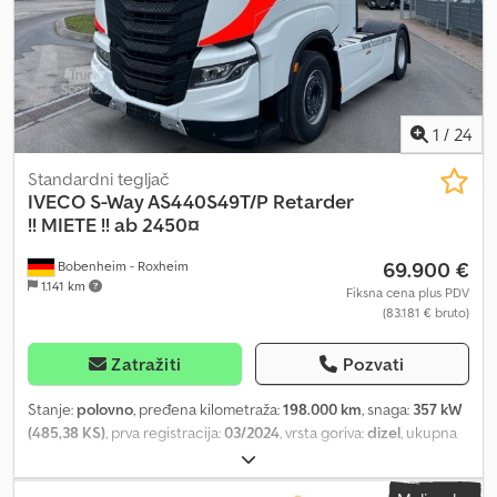
1
/
24
Standardni tegljač
IVECO
S-Way AS440S49T/P Retarder
!! MIETE !! ab 2450¤
69.900 €
Bobenheim - Roxheim
1.141 km
Fiksna cena plus PDV
(83.181 € bruto)
Zatražiti
Pozvati
Stanje:
polovno
, pređena kilometraža:
198.000 km
, snaga:
357 kW
(485,38 KS)
, prva registracija:
03/2024
, vrsta goriva:
dizel
, ukupna
težina:
18.000 kg
, konfiguracija osovina:
2 osovine
, kočnice:
retarder
, boja:
bela
, tip prenosa:
automatski
, emisioni razred:
Euro