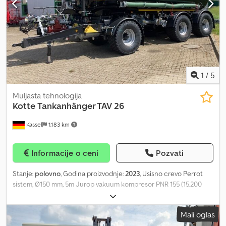
enterijera: crna Životna sredina Emisiona klasa: Euro 0 Održavanje,
istorija i stanje APK (tehnički pregled): Novi TÜV pri isporuci Broj
ključeva: 2
1
/
5
Muljasta tehnologija
Kotte
Tankanhänger TAV 26
Kassel
1.183 km
Informacije o ceni
Pozvati
Stanje:
polovno
, Godina proizvodnje:
2023
, Usisno crevo Perrot
sistem, Ø150 mm, 5m Jurop vakuum kompresor PNR 155 (15.200
l/min) Plastični blatobran za radnu verziju. Profesionalna pomoć pri
punjenju NW 200 napred / rotacioni element pozadi. Klinasti
Mali oglas
prirubnički zasun 6 inča levo napred, klinasti prirubnički zasun 6