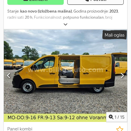
Stanje:
kao novo (izložbena mašina)
, Godina proizvodnje:
2023
,
radni sati:
20 h
, Funkcionalnost:
potpuno funkcionalan
, broj
mašine/vozila:
238
, vrsta goriva:
dizel
, ELCOS agregat za
proizvodnju struje 80 kVA - demonstraciona mašina - ODMAH
Mali oglas
SPREMNA ZA UPOTREBU * Motor prema ekološkoj normi Stage III
* Kontinuirana snaga 80 kVA * uključuje komplet utičnica: * po 1x
230V/Schuko+16A-CEE * po 1x 400V/16A+32A+63A-CEE sa
posebnim FI zaštitnim prekidačem za svaku utičnicu tipa A/230V i
tipa B/400V prema DGUV 203-032 (izvedba “B”) u skladu sa VDE
0100-704, za puštanje u rad bez električara specijaliste. Dodatne
tehničke informacije na zahtev. Crodsn Arcuepfx Abysf
1
/
15
Panel kombi