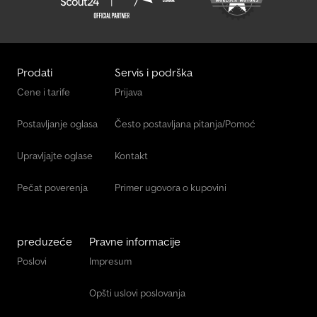
Prodati
Servis i podrška
Cene i tarife
Prijava
Postavljanje oglasa
Često postavljana pitanja/Pomoć
Upravljajte oglase
Kontakt
Pečat poverenja
Primer ugovora o kupovini
preduzeće
Pravne informacije
Poslovi
Impresum
Opšti uslovi poslovanja