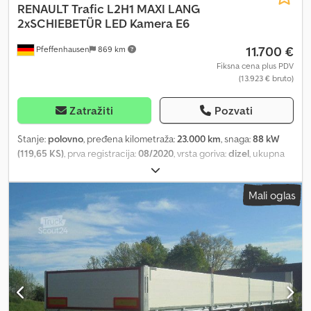
RENAULT
Trafic L2H1 MAXI LANG
2xSCHIEBETÜR LED Kamera E6
11.700 €
Pfeffenhausen
869 km
Fiksna cena plus PDV
(13.923 € bruto)
Zatražiti
Pozvati
Stanje:
polovno
, pređena kilometraža:
23.000 km
, snaga:
88 kW
(119,65 KS)
, prva registracija:
08/2020
, vrsta goriva:
dizel
, ukupna
težina:
3.050 kg
, boja:
žuta
, tip prenosa:
mehanički
, emisioni
razred:
Euro 6
, broj sedišta:
3
, Godina proizvodnje:
2020
, Oprema:
Mali oglas
ABS, centralno zaključavanje, elektronski program stabilnosti
(ESP), filter za čađ
, Neto prodajna cena: 11.990 € Renault Trafic
MAXI / DUGA verzija iz prve ruke sa 2x kliznim vratima Godina prve
registracije: 08/2020 Kilometraža: 23.000 km TÜV/tehnički: nov na
zahtev 88 kW/120 KS Standard emisije EURO6 PDV je iskazan.
Posebne karakteristike: - 2x klizna vrata - Dug međusovinski
razmak - LED farovi - Kamera za vožnju unazad - Maglenke - LED
unutrašnje osvetljenje - 3 mesta za sedenje upisana / mogućnost