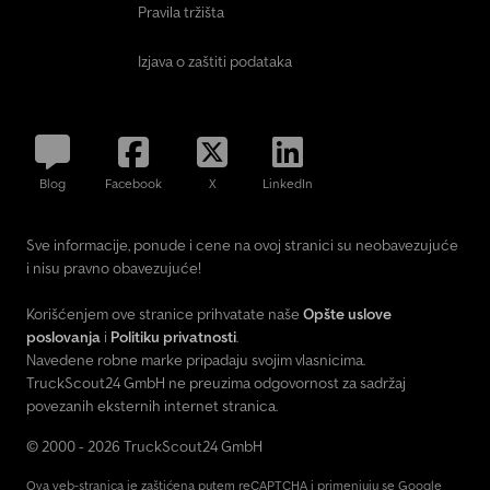
Pravila tržišta
Izjava o zaštiti podataka
Blog
Facebook
X
LinkedIn
Sve informacije, ponude i cene na ovoj stranici su neobavezujuće
i nisu pravno obavezujuće!
Korišćenjem ove stranice prihvatate naše
Opšte uslove
poslovanja
i
Politiku privatnosti
.
Navedene robne marke pripadaju svojim vlasnicima.
TruckScout24 GmbH ne preuzima odgovornost za sadržaj
povezanih eksternih internet stranica.
© 2000 - 2026 TruckScout24 GmbH
Ova veb-stranica je zaštićena putem reCAPTCHA i primenjuju se Google