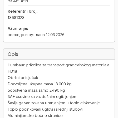
A803-46-14
Referentni broj:
18681328
Ažuriranje:
последњи пут дана 12.03.2026
Opis
Humbaur prikolica za transport građevinskog materijala
HD18
Obrtni priključak
Dozvoljena ukupna masa 18.000 kg
Sopstvena masa samo 3.490 kg
SAF osovine sa vazdušnim ogibljenjem
Šasija galvanizovana uranjanjem u toplo cinkovanje
Toplo pocinkovani uglovi i srednji stubovi
Aluminijumske bočne stranice