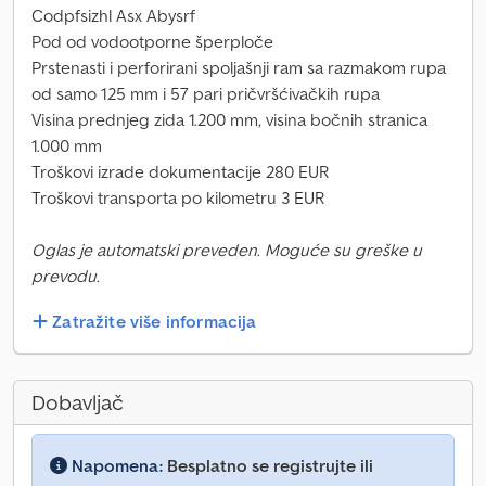
Codpfsizhl Asx Abysrf
Pod od vodootporne šperploče
Prstenasti i perforirani spoljašnji ram sa razmakom rupa
od samo 125 mm i 57 pari pričvršćivačkih rupa
Visina prednjeg zida 1.200 mm, visina bočnih stranica
1.000 mm
Troškovi izrade dokumentacije 280 EUR
Troškovi transporta po kilometru 3 EUR
Oglas je automatski preveden. Moguće su greške u
prevodu.
Zatražite više informacija
Dobavljač
Napomena:
Besplatno se registrujte ili