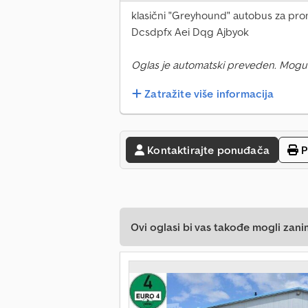
klasični "Greyhound" autobus za promo
Dcsdpfx Aei Dqg Ajbyok
Oglas je automatski preveden. Mogu
Zatražite više informacija
Kontaktirajte ponuđača
P
Ovi oglasi bi vas takođe mogli zani