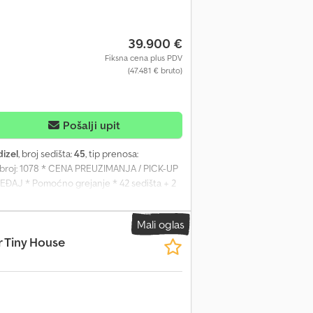
Preporučujemo i insistiramo na vizuelnoj
mogući su u bilo kom terminu po dogovoru i
su. Kupac je dužan da se lično uveri u
39.900 €
Fiksna cena plus PDV
(47.481 € bruto)
Pošalji upit
dizel
, broj sedišta:
45
, tip prenosa:
ni broj: 1078 * CENA PREUZIMANJA / PICK-UP
REĐAJ * Pomoćno grejanje * 42 sedišta + 2
validska kolica * Lift za invalidska kolica
rsko vozilo * Vozilo može biti u upotrebi –
Mali oglas
 Ar Tpepfx Abyok * Upućujemo na naše
r Tiny House