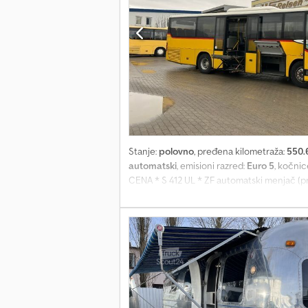
pronaći na našem sajtu: Govori se sledeće j
inspekciji i proveri robe, kako bi se izbeg
izričito su poželjni. Sve informacije su be
stanje i opremu robe / vozila. Zadržavamo 
Stanje:
polovno
, pređena kilometraža:
550.
automatski
, emisioni razred:
Euro 5
, kočnic
CENA * S 412 UL * ZF automatski menjač (p
preklopna + vozačko mesto – ukupno: 45 sedi
* Matrični displej – prednji / bočni / zadnji 
stanje i kilometraža mogu da odstupaju *
opšte uslove poslovanja