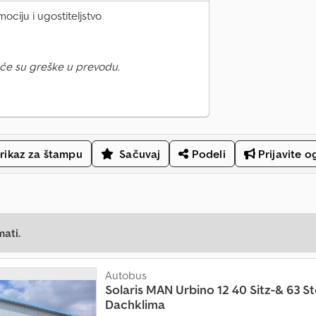
ciju i ugostiteljstvo
će su greške u prevodu.
rikaz za štampu
Sačuvaj
Podeli
Prijavite o
mati.
Autobus
Solaris
MAN Urbino 12 40 Sitz-& 63 S
Dachklima