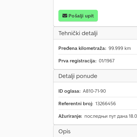
Pošalji upit
Tehnički detalji
Pređena kilometraža:
99.999 km
Prva registracija:
01/1967
Detalji ponude
ID oglasa:
A810-71-90
Referentni broj:
13266456
Ažuriranje:
последњи пут дана 18.0
Opis