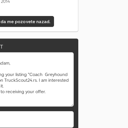
 2014
 da me pozovete nazad.
IT