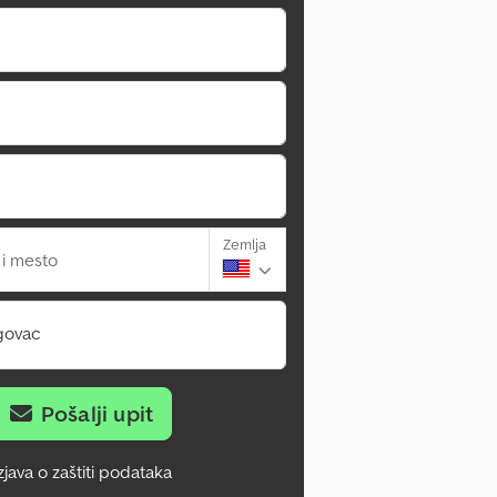
Zemlja
 i mesto
govac
Pošalji upit
zjava o zaštiti podataka