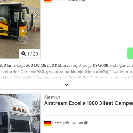
ezike: nemački, engleski, poljski, turski Napomena: Dsdevhpgdjpfx Abyeck 
la pogrešna očekivanja kupca o stanju i pogodnosti vozila. Pregled i proba 
z garancije. Ne preuzimamo odgovornost za greške ili netačne podatke u ogla
pravo na izmene, međuprodaju i greške.
1
/
20
650 km
, snaga:
260 kW (353,50 KS)
, prva registracija:
09/2008
, vrsta goriva:
e:
retarder
, Oprema:
ABS, grejač za parkiranje, klima uređaj
, * Naš inter
reklop: 1/2/3/D/N/R) * Snažan motor 260 KW / EURO 5 * Retarder * KLIMA U
šta * 28 mesta za stajanje * Duplo staklo * KIWA parking mesto * Mesto za in
* Zaključavanje nosača za skije * AHK – kuka za prikolicu * itd. * bivše švajca
 Sve informacije bez garancije * Zadržavamo pravo na međuprodaju Dcedev
Karavan
Airstream
Excella 1980 31feet Campe
Hamburg
1.329 km