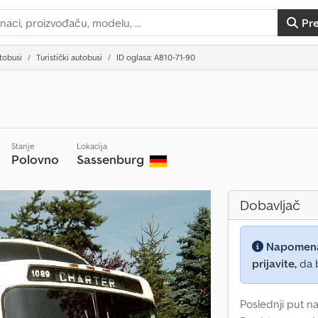
Pr
tobusi
Turistički autobusi
ID oglasa: A810-71-90
Stanje
Lokacija
Polovno
Sassenburg
Dobavljač
Napomen
prijavite,
da b
Poslednji put na