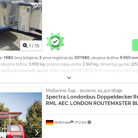
1
/
15
e:
1980
, broj ležajeva:
3
, prva registracija:
07/1980
, ukupna dužina:
9.950 m
, ukupna težina:
3.000 kg
, prazna masa vozila:
2.340 kg
, dimenzija gume:
225
ojedinačni kreveti, tenda
, Neto cena: 58.780,00 EUR Airstream Excella sa
li korišćenje kao Tiny House. U Nemačkoj je konvertovan na evropske osov
a je prepravljena na Knott tandem osovinu 3,0 t sa inercionom kočnicom. S
. Ukupna dužina Airstream-a: 9,95 m, širina: 2,40 m, visina: 2,90 m - 2 nove
Мобилни бар - возило за догађаје
Spectra Londonbus Doppeldecker R
kl. nove felne - Automatsko staklo Profi Alko 500kg (veliki prirubak), duga
RML AEC LONDON ROUTEMASTER BU
KFG 30-A sa konzolom - Prepravka na EU osvetljenje uključujući potpuno fu
jer, dužina 8,45 m, širina 2,25 m, visina 1,97 m - 230V spoljašnje napajanj
 vodu – novo - Gasna instalacija za 2x boce plina sa regulatorom pritiska 3
et – novo - Mikrotalasna sa funkcijom pečenja – novo - Vodena pumpa – nov
Stutensee
1.112 km
ima uređaj na krovu - Frižider sa zamrzivačem - 2 pojedinačna kreveta i 1 s
00 EUR Pregled je moguć po dogovoru telefonom. PDV može biti iskazan. Zad