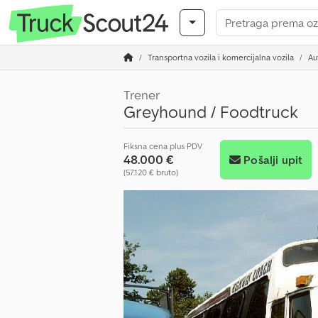
Transportna vozila i komercijalna vozila
Au
Trener
Greyhound / Foodtruck
Fiksna cena plus PDV
48.000 €
Pošalji upit
(57.120 € bruto)