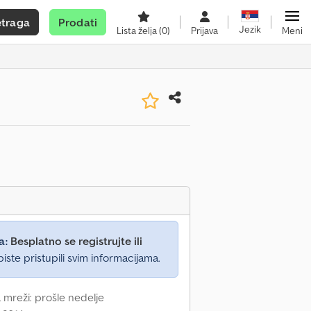
etraga
Prodati
Jezik
Lista želja
(0)
Prijava
Meni
a:
Besplatno se registrujte ili
iste pristupili svim informacijama.
 mreži: prošle nedelje