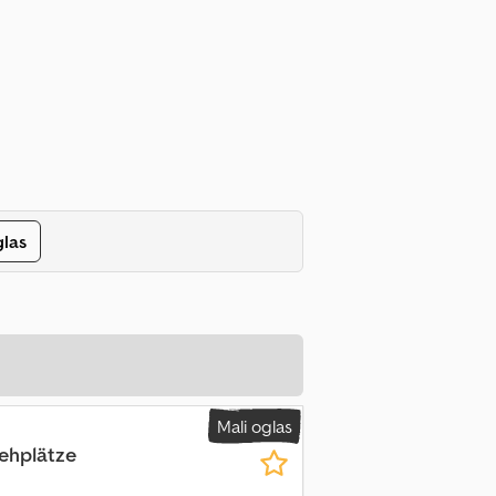
glas
Mali oglas
tehplätze