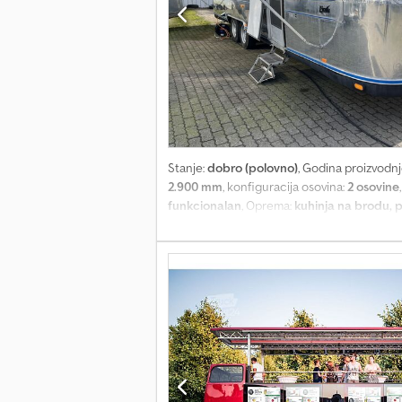
Stanje:
dobro (polovno)
, Godina proizvodnj
2.900 mm
, konfiguracija osovina:
2 osovine
funkcionalan
, Oprema:
kuhinja na brodu, p
enterijerom, odmah spreman za kampovanje i
tehnički pregledan prema § 21 StVZO. Šasij
dobrom stanju (kako je prikazano na slikama)
3.000 kg - 4 nove gume – točak 225/70R15 in
kočnice - Nova inerciona vučna kuka Knott 
dokumenata uključujući TÜV odobrenje Enteri
novo - Truma Gas Combi 4 za grejanje i toplu
Dodporq E Snefx Abyjck - 4-ring gasni špor
priključkom - Kupatilo sa tušem i WC-om - Kl
sa desne i leve strane Neto cena: 58.780,