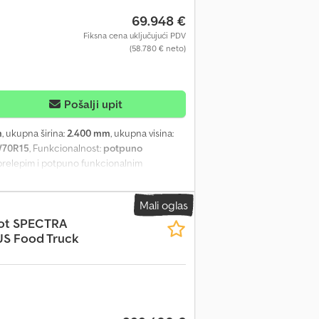
69.948 €
Fiksna cena uključujući PDV
(58.780 € neto)
Pošalji upit
m
, ukupna širina:
2.400 mm
, ukupna visina:
/70R15
, Funkcionalnost:
potpuno
 prelepim i potpuno funkcionalnim
ine i tehniku, ocarinjen, oporezovan i
poljašnji aluminijumski omotač je u veoma
Mali oglas
 osovine – Knott tandem osovinski agregat
ot
SPECTRA
 verzija - Nova kočiona naprava sa vezom
S Food Truck
nkcionalna 12 V svetla za vožnju - Izrada
e sa transformatorom, 3000VA, 230V na 110V –
0mbar, uključujući test plina – novo
o - Rezervoari za vodu sa spoljnim
ofa na razvlačenje - Skalpajući sto - Tenda
ržavamo pravo na greške, izmene i