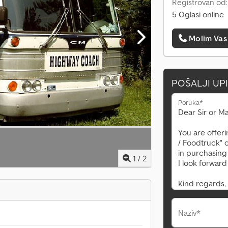
Registrovan od:
5 Oglasi online
Molim Vas
POŠALJI UP
Poruka*
1
/
2
Naziv*