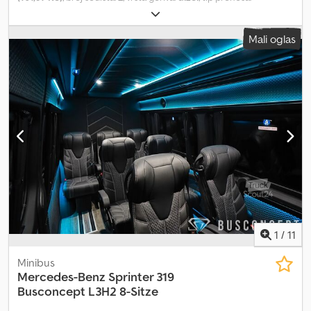
mehanički
, boja:
crn
, prva registracija:
05/1999
, emisioni razred:
euro2
, broj prethodnih vlasnika:
1
, Godina proizvodnje:
1999
,
Mali oglas
Oprema:
centralno zaključavanje, kompletna servisna istorija,
maglenke, servo upravljač, tempomat, vučna spojnica prikolice
,
= Dodatne opcije i pribor = - Utikač od 12 volti - Električni podizači
prozora - Daljinsko zaključavanje - Maglenke - Radio - Radio sa
podrškom za MP3 = Dodatne informacije = Opšte informacije Broj
vrata: 4 Godina modela: 2026 Tehničke informacije Broj cilindara: 5
Zapremina motora: 2.461 cm³ Menjač: 5 brzina, ručni menjač
Težine Sopstvena težina: 1.671 kg Nosivost: 1.009 kg Maksimalna
dozvoljena masa: 2.680 kg Maksimalna dopuštena masa prikolice:
1.820 kg (nekočena 700 kg) Unutrašnjost Boja unutrašnjosti: crna
Credpfoy Tk U Eex Agrof Stanje Broj ključeva: 2 (1 daljinski
upravljač) Bezbednost proizvoda Proizvođač: Dani Autobedrijven
B.V. Ootmarsumseweg 110 7665SE ALBERGEN, NL
1
/
11
Minibus
Mercedes-Benz
Sprinter 319
Busconcept L3H2 8-Sitze