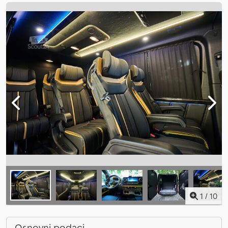
1
/
10
Osnovni podaci