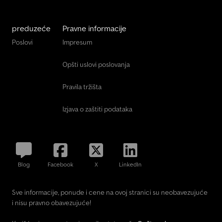
preduzeće
Pravne informacije
Poslovi
Impresum
Opšti uslovi poslovanja
Pravila tržišta
Izjava o zaštiti podataka
Blog
Facebook
X
LinkedIn
Sve informacije, ponude i cene na ovoj stranici su neobavezujuće
i nisu pravno obavezujuće!