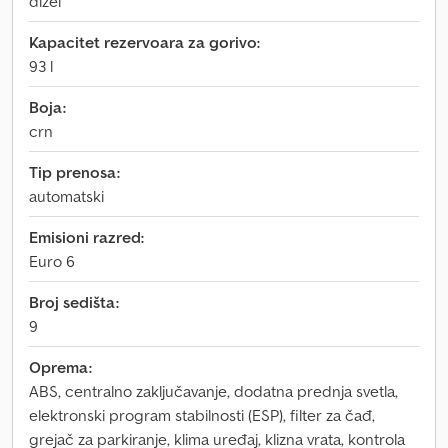
dizel
Kapacitet rezervoara za gorivo:
93 l
Boja:
crn
Tip prenosa:
automatski
Emisioni razred:
Euro 6
Broj sedišta:
9
Oprema:
ABS, centralno zaključavanje, dodatna prednja svetla,
elektronski program stabilnosti (ESP), filter za čađ,
grejač za parkiranje, klima uređaj, klizna vrata, kontrola