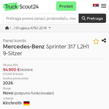
Prodati
Pretraga
/ ... / ID oglasa: A792-22-19
Panel kombi
Mercedes-Benz
Sprinter 317 L2H1
9-Sitzer
VB plus PDV
94.900 €
98.000 €
(112.931 € bruto)
Godina proizvodnje
2026
Stanje
Novo
(potpuno funkcionalan)
Lokacija
Kirchroth