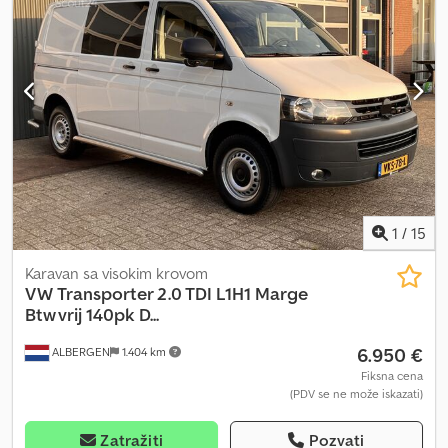
-> verovatno preko 1 milion km * Šasija je u dobrom stanju s
obzirom na godište (videti fotografije) * Posebnost: jedna
putnička vrata * Ugrađena klima-uređaj * Lep "mali oldtajmer
autobus" Cjdpfoqw Tr Dex Agrerf * Putnička sedišta * Po zahtevu
šaljemo dodatne fotografije. * itd. * Prodaja pravnim licima * Sve
informacije su bez garancije * Zadržavamo pravo na prethodnu
prodaju. * ZADRŽAVAMO PRAVO NA PRETHODNU PRODAJU
1
/
15
Karavan sa visokim krovom
VW
Transporter 2.0 TDI L1H1 Marge
Btw vrij 140pk D...
6.950 €
ALBERGEN
1.404 km
Fiksna cena
(PDV se ne može iskazati)
Zatražiti
Pozvati