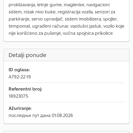
proklizavanja, letnje gume, maglenke, navigacioni
sistem, nizak nivo buke, registracija vozila, senzori za
parkiranje, servo upravljač, sistem imobilizera, spojler,
tempomat, ugrađeni računar, vazdušni jastuk, vozilo koje
nije korišćeno za pušenje, vučna spojnica prikolice
Detalji ponude
ID oglasa:
A792-22-19
Referentni broj:
18923075
Ažuriranje:
последњи пут дана 01.08.2026