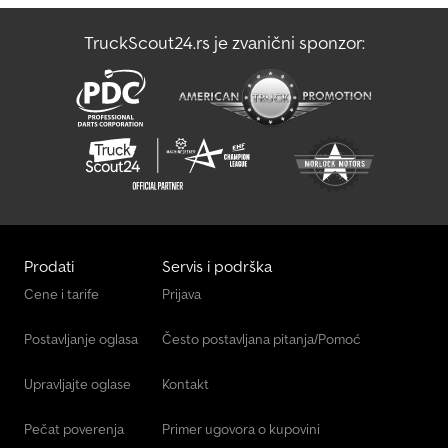
Bočna vrata - Imobilajzer = Dodatne informacije = Opšte
informacije Broj vrata: 4 Modelska godina: novembar 2009 - avgust
TruckScout24.rs je zvanični sponzor:
2015 Model kod: T5 Tehničke informacije Obrtni moment: 340 Nm
Broj cilindara: 4 Zapremina motora: 1.968 cc Ubrzanje (0–100): 13,5 s
Maksimalna brzina: 170 km/h Dimenzije Dužina/visina: L1H1 Težine
Prazna masa: 1.995 kg Nosivost: 805 kg Dozvoljena ukupna masa
vozila: 2.800 kg Unutrašnjost Unutrašnjost: crna Potrošnja
Prosečna potrošnja goriva: 8 l/100km Održavanje, istorijat i stanje
Tehnički pregled (APK): važi do 02.2027 Broj ključeva: 2 (2 daljinska
upravljača) Bezbednost proizvoda Proizvođač: Dani Autobedrijven
B.V. Ootmarsumseweg 110 7665SE ALBERGEN, NL
Prodati
Servis i podrška
Cene i tarife
Prijava
Postavljanje oglasa
Često postavljana pitanja/Pomoć
Upravljajte oglase
Kontakt
Pečat poverenja
Primer ugovora o kupovini