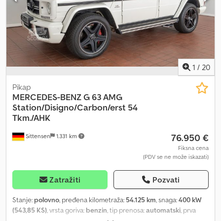
1
/
20
Pikap
MERCEDES-BENZ
G 63 AMG
Station/Disigno/Carbon/erst 54
Tkm./AHK
76.950 €
Sittensen
1.331 km
Fiksna cena
(PDV se ne može iskazati)
Zatražiti
Pozvati
Stanje:
polovno
, pređena kilometraža:
54.125 km
, snaga:
400 kW
(543,85 KS)
, vrsta goriva:
benzin
, tip prenosa:
automatski
, prva
registracija:
11/2014
, sledeća inspekcija (TÜV):
05/2024
, potrošnja