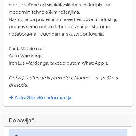
meri, izrađene od visokokvalitetnih materijala i sa
modernim tehnološkim rešenjima.
Naš cilj je da pokrenemo nove trendove u industriji,
promovišemo poljsko tehničko znanje i stvorimo
nezaboravna i legendarna iskustva putovanja.
Kontaktirajte nas:
Auto-Wardenga
Irenäus Wardenga, takođe putem WhatsApp-a.
Oglas je automatski preveden. Moguće su greške u
prevodu.
Zatražite više informacija
Dobavljač