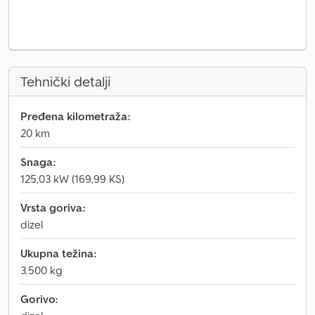
Tehnički detalji
Pređena kilometraža:
20 km
Snaga:
125,03 kW (169,99 KS)
Vrsta goriva:
dizel
Ukupna težina:
3.500 kg
Gorivo: