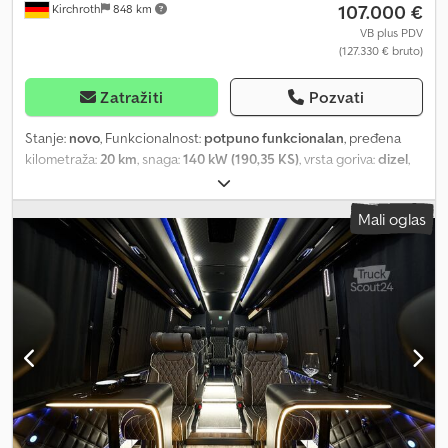
107.000 €
Kirchroth
848 km
VB plus PDV
(127.330 € bruto)
Zatražiti
Pozvati
Stanje:
novo
, Funkcionalnost:
potpuno funkcionalan
, pređena
kilometraža:
20 km
, snaga:
140 kW (190,35 KS)
, vrsta goriva:
dizel
,
tip prenosa:
automatski
, međuosovinsko rastojanje:
4.325 mm
,
ukupna težina:
3.500 kg
, kapacitet rezervoara za gorivo:
93 l
,
Mali oglas
emisioni razred:
Euro 6
, boja:
crn
, broj sedišta:
8
, Godina
proizvodnje:
2026
, gorivo:
dizel
, broj mašine/vozila:
NEW-36
,
Oprema:
ABS, centralno zaključavanje, dodatna prednja svetla,
elektronski program stabilnosti (ESP), filter za čađ, grejač za
parkiranje, klima uređaj, klizna vrata, kontrola proklizavanja,
letnje gume, maglenke, navigacioni sistem, nizak nivo buke,
registracija kamiona, registracija vozila, senzori za parkiranje,
servo upravljač, sistem imobilizera, tempomat, ugrađeni
računar, vazdušni jastuk, vučna spojnica prikolice
, MB Sprinter
319 Bluetec - BusConcept Premium 2026 - Broj sedišta: 8/ 6+2
Crsdpfoi Ei Syox Agrjf Novo vozilo. Bez registracije, sa 2 godine