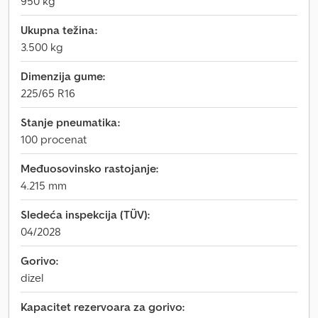
950 kg
Ukupna težina:
3.500 kg
Dimenzija gume:
225/65 R16
Stanje pneumatika:
100 procenat
Međuosovinsko rastojanje:
4.215 mm
Sledeća inspekcija (TÜV):
04/2028
Gorivo:
dizel
Kapacitet rezervoara za gorivo: