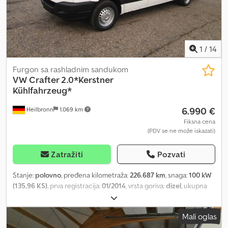
1
/
14
Furgon sa rashladnim sandukom
VW
Crafter 2.0*Kerstner
Kühlfahrzeug*
6.990 €
Heilbronn
1.069 km
Fiksna cena
(PDV se ne može iskazati)
Zatražiti
Pozvati
Stanje:
polovno
, pređena kilometraža:
226.687 km
, snaga:
100 kW
(135,96 KS)
, prva registracija:
01/2014
, vrsta goriva:
dizel
, ukupna
težina:
3.500 kg
, boja:
bela
, tip prenosa:
mehanički
, emisioni
razred:
Euro 5
, broj sedišta:
3
, Oprema:
ABS, centralno
Mali oglas
zaključavanje, elektronski program stabilnosti (ESP), filter za