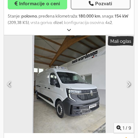
Informacije o ceni
Pozvati
vidljivost u mraku zadužena je BI-LED rasveta sa sistemom za
čišćenje farova - Dupla dihtunga na vratima dodatno smanjuje
Stanje:
polovno
, pređena kilometraža:
180.000 km
, snaga:
154 kW
prenos buke u unutrašnjost i omogućava prijatan akustični
(209,38 KS)
, vrsta goriva:
dizel
, konfiguracija osovina:
4x2
,
komfor - Upaljač za cigarete, držač za piće, pregrade u oblogama
međuosovinsko rastojanje:
4.460 mm
, gorivo:
dizel
, boja:
bela
,
vrata i na krovu, nasloni za ruke na oblogama vrata - Boja kabine:
kabina vozača:
dnevna kabina
, tip prenosa:
automatski
, emisioni
Arc White 729 - Dimenzije vozila: širina kabine 1.815 mm, širina
Mali oglas
razred:
Euro 6
, suspencija:
čelik-zrak
, dužina tovarnog prostora:
zadnje osovine 1.860 mm, visina 2.150 mm (gornja ivica kabine),
6.320 mm
, širina utovarnog prostora:
2.250 mm
, visina tovarnog
visina šasije 740 mm, širina šasije 700 mm - Opruženo vozačevo
prostora:
2.350 mm
, Godina proizvodnje:
2019
, Oprema:
ABS,
sedište - Dvostruka klupa za suvozače, ukupno 3 sedišta, nasloni
hidraulični zadnji podizač, klima uređaj, tempomat
, Godina
za glavu, upozoravanje za pojas - Vazdušni jastuk za vozača i
proizvodnje: 2019 Prednja osovina: upravljana; profil gume levo:
suvozača, zatezač pojasa za vozača i suvozača - Volan podesiv po
50%; profil gume desno: 50%; vešanje: lisnate opruge Zadnja
visini i nagibu, multifunkcionalni volan, unutrašnje ogledalo -
osovina: dvostruka montaža; profil gume levo iznutra: 25%; profil
Električni podizači prozora - Električno podesivi i grejani spoljašnji
gume levo spolja: 25%; profil gume desno iznutra: 25%; profil
retrovizori - Elektronska blokada pokretanja - DAB+ radio sa
gume desno spolja: 25%; vešanje: vazdušno Prazna težina: 7.201 kg
Bluetooth – handsfree, USB priključak za punjenje - 7" vozački
Nosivost: 4.789 kg Dozvoljena ukupna masa: 11.990 kg Podizna
informativni displej - Maglenke, LED dnevna svetla, automatska
platforma: Dhollandia, zadnja vrata, 750 kg Cjdpfxjy Rryqj Al Ierf =
svetla, LED zadnja svetla - Signal za upozorenje pri vožnji unazad -
Dodatne opcije i oprema = - Spoljašnji merač temperature -
Centralno zaključavanje sa daljinskim upravljačem - Digitalni EG
Kamera sistem - Radio/CD plejer - Kamera za vožnju unazad -
tahograf - Klima uređaj Paket bezbednosti 2 oprema: - ABS: sistem
Zaštitni vizir od sunca = Napomene = Rashladni uređaj: Carrier
1
/
9
protiv blokade kočnica - ASR: sistem protiv proklizavanja na
zadnjoj osovini - EBD: elektronska raspodela kočione sile - EVSC: