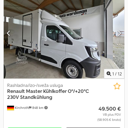
čađ, navigacioni sistem
, !!!!! HLAĐENJE NE RADI !!!!! 3 sedišta,
servo volan, vazdušni jastuk za vozača, 6-brzinski ručni menjač,
obrtomer, servo volan, električni podizači prozora, putni računar,
električni spoljašnji retrovizori, središnji naslon za ruku, Euro5,
krilna zadnja vrata, centralno zaključavanje + daljinski upravljač,
Kerstner rashladno vozilo, za transport sveže robe, itd. Zadržavamo
pravo na greške, zamenu i pravopisne greške. Crodpfjx Iai Isx Al Iof
Prodaja samo pravnim licima i za izvoz. !!!! Fg-5429 !!!! Šifra ključa
107 !!!!! Prednje staklo ima pukotinu !!!!! Test/probna vožnja moguća
u Dekri, Tüv-u ili VW-u !!!!! PO NALOGU KUPCA !!!!
1
/
12
Rashladna/izo-/sveža usluga
Renault
Master Kühlkoffer O°/+20°C
230V Standkühlung
49.500 €
Kirchroth
848 km
VB plus PDV
(58.905 € bruto)