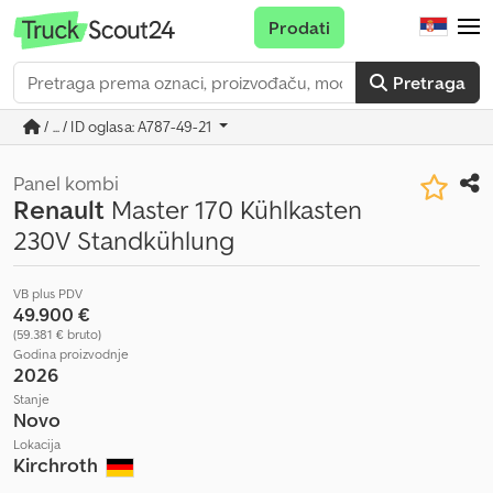
Prodati
Pretraga
/ ... / ID oglasa: A787-49-21
Panel kombi
Renault
Master 170 Kühlkasten
230V Standkühlung
VB plus PDV
49.900 €
(59.381 € bruto)
Godina proizvodnje
2026
Stanje
Novo
Lokacija
Kirchroth