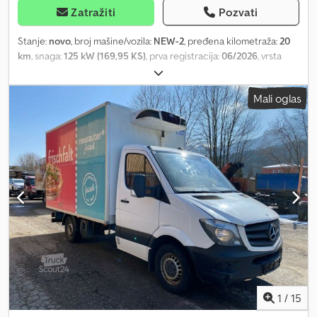
Zatražiti
Pozvati
Stanje:
novo
, broj mašine/vozila:
NEW-2
, pređena kilometraža:
20
km
, snaga:
125 kW (169,95 KS)
, prva registracija:
06/2026
, vrsta
goriva:
dizel
, prazna masa vozila:
2.600 kg
, maksimalna nosivost:
900 kg
, ukupna težina:
3.500 kg
, dimenzija gume:
225/65 r16
,
Mali oglas
stanje pneumatika:
100 procenat
, međuosovinsko rastojanje:
3.585 mm
, razmak osovina:
3.585 mm
, sledeća inspekcija (TÜV):
06/2028
, gorivo:
dizel
, kapacitet rezervoara za gorivo:
80 l
, boja:
bela
, tip prenosa:
mehanički
, emisioni razred:
Euro 6
, suspencija:
čelik
, broj sedišta:
3
, zapremina tovarnog prostora:
14 m³
, dužina
tovarnog prostora:
3.300 mm
, širina utovarnog prostora:
2.100 mm
,
visina tovarnog prostora:
2.000 mm
, Godina proizvodnje:
2026
,
radna težina:
2.600 kg
, Oprema:
ABS, AdBlue, Bluetooth, EBS
(Elektronski kočioni sistem), USB priključak, asistent pri
pokretanju uzbrdo, centralno zaključavanje, dodatna prednja
svetla, električno podesivo ogledalo, električno podešavanje
prozora, elektronski program stabilnosti (ESP), filter za čađ,
garancija za polovna vozila, klima uređaj, kompletna servisna
istorija, kontrola pritiska u gumama, kontrola proklizavanja,
1
/
15
letnje gume, maglenke, navigacioni sistem, rashladna jedinica,