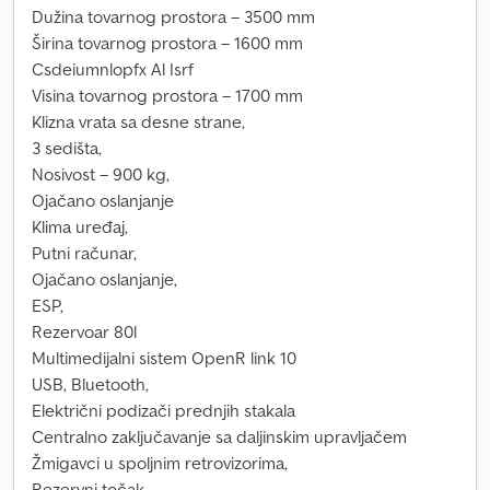
Dužina tovarnog prostora – 3500 mm
Širina tovarnog prostora – 1600 mm
Csdeiumnlopfx Al Isrf
Visina tovarnog prostora – 1700 mm
Klizna vrata sa desne strane,
3 sedišta,
Nosivost – 900 kg,
Ojačano oslanjanje
Klima uređaj,
Putni računar,
Ojačano oslanjanje,
ESP,
Rezervoar 80l
Multimedijalni sistem OpenR link 10
USB, Bluetooth,
Električni podizači prednjih stakala
Centralno zaključavanje sa daljinskim upravljačem
Žmigavci u spoljnim retrovizorima,
Rezervni točak