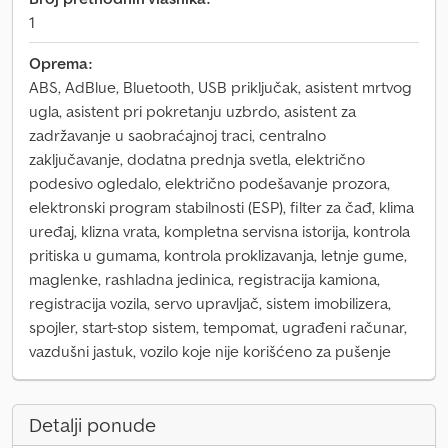
1
Oprema:
ABS, AdBlue, Bluetooth, USB priključak, asistent mrtvog
ugla, asistent pri pokretanju uzbrdo, asistent za
zadržavanje u saobraćajnoj traci, centralno
zaključavanje, dodatna prednja svetla, električno
podesivo ogledalo, električno podešavanje prozora,
elektronski program stabilnosti (ESP), filter za čađ, klima
uređaj, klizna vrata, kompletna servisna istorija, kontrola
pritiska u gumama, kontrola proklizavanja, letnje gume,
maglenke, rashladna jedinica, registracija kamiona,
registracija vozila, servo upravljač, sistem imobilizera,
spojler, start-stop sistem, tempomat, ugrađeni računar,
vazdušni jastuk, vozilo koje nije korišćeno za pušenje
Detalji ponude