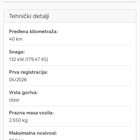
Tehnički detalji
Pređena kilometraža:
40 km
Snaga:
132 kW (179,47 KS)
Prva registracija:
04/2026
Vrsta goriva:
dizel
Prazna masa vozila:
2.550 kg
Maksimalna nosivost: