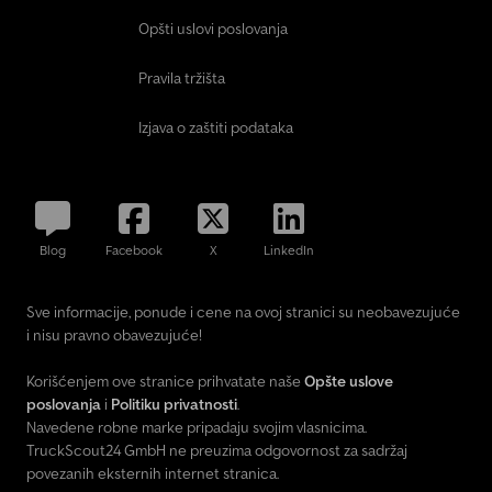
Opšti uslovi poslovanja
Pravila tržišta
Izjava o zaštiti podataka
Blog
Facebook
X
LinkedIn
Sve informacije, ponude i cene na ovoj stranici su neobavezujuće
i nisu pravno obavezujuće!
Korišćenjem ove stranice prihvatate naše
Opšte uslove
poslovanja
i
Politiku privatnosti
.
Navedene robne marke pripadaju svojim vlasnicima.
TruckScout24 GmbH ne preuzima odgovornost za sadržaj
povezanih eksternih internet stranica.