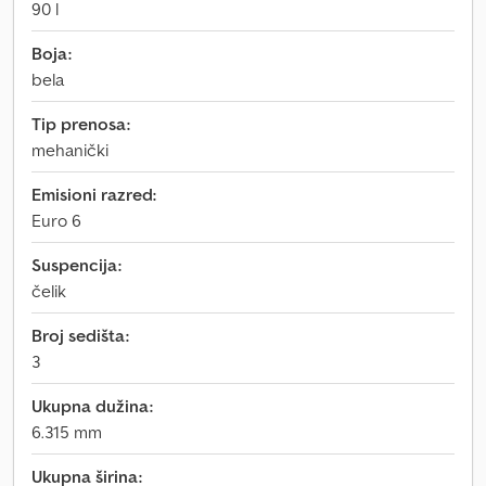
90 l
Boja:
bela
Tip prenosa:
mehanički
Emisioni razred:
Euro 6
Suspencija:
čelik
Broj sedišta:
3
Ukupna dužina:
6.315 mm
Ukupna širina: