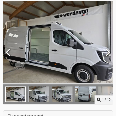
1
/
12
Osnovni podaci