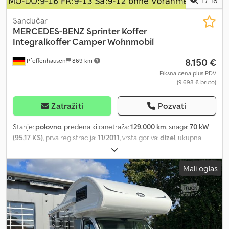
Sandučar
MERCEDES-BENZ
Sprinter Koffer
Integralkoffer Camper Wohnmobil
8.150 €
Pfeffenhausen
869 km
Fiksna cena plus PDV
(9.698 € bruto)
Zatražiti
Pozvati
Stanje:
polovno
, pređena kilometraža:
129.000 km
, snaga:
70 kW
(95,17 KS)
, prva registracija:
11/2011
, vrsta goriva:
dizel
, ukupna
težina:
3.498 kg
, boja:
žuta
, tip prenosa:
automatski
, emisioni
razred:
Euro 5
, broj sedišta:
2
, zapremina tovarnog prostora:
17 m³
,
Mali oglas
dužina tovarnog prostora:
4.400 mm
, širina utovarnog prostora:
2.000 mm
, visina tovarnog prostora:
2.000 mm
, Oprema:
ABS,
centralno zaključavanje, elektronski program stabilnosti (ESP),
filter za čađ
, Neto prodajna cena: 8.150 € Mercedes Benz Sprinter
MAXI – Sandučar (SAXAS) 19% PDV iskaziv Prva registracija: 11/2011
Kilometraža: 129.000 km Tehnički pregled/HU: NOV Euro 5 ----