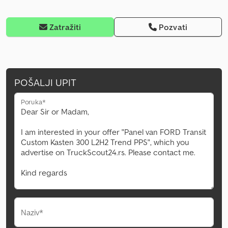
Zatražiti
Pozvati
POŠALJI UPIT
Poruka*
Naziv*