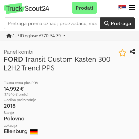
Prodati
Pretraga
/ ... / ID oglasa: A770-54-39
Panel kombi
FORD
Transit Custom Kasten 300
L2H2 Trend PPS
Fiksna cena plus PDV
14.992 €
(17.840 € bruto)
Godina proizvodnje
2018
Stanje
Polovno
Lokacija
Eilenburg