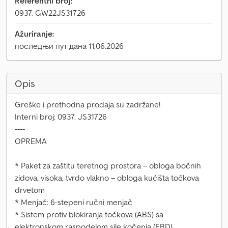
Referentni broj:
0937. GW22JS31726
Ažuriranje:
последњи пут дана 11.06.2026
Opis
Greške i prethodna prodaja su zadržane!
Interni broj: 0937. JS31726
----
OPREMA
* Paket za zaštitu teretnog prostora – obloga bočnih
zidova, visoka, tvrdo vlakno – obloga kućišta točkova
drvetom
* Menjač: 6-stepeni ručni menjač
* Sistem protiv blokiranja točkova (ABS) sa
elektronskom raspodelom sile kočenja (EBD)