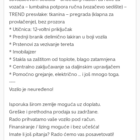
vozača – lumbalna potpora ručna (vozačevo sedište) –
TREND presvlake: tkanina – pregrada (klapna za
provlačenje), bez prozora
* Utičnica: 12-voltni priključak
* Prednji branik delimično lakiran u boji vozila
* Prstenovi za vezivanje tereta
* Imobilajzer
* Stakla sa zaštitom od toplote, blago zatamnjena
* Centralno zaključavanje sa daljinskim upravljačem
* Pomoćno grejanje, električno ... i još mnogo toga.
----
Vozilo je neuređeno!
Isporuka širom zemlje moguća uz doplatu.
Greške i prethodna prodaja su zadržane.
Rado prihvatamo vaše vozilo pod račun.
Finansiranje / lizing moguće i bez učešća!
Imate li još pitanja? Rado ćemo vas posavetovati!