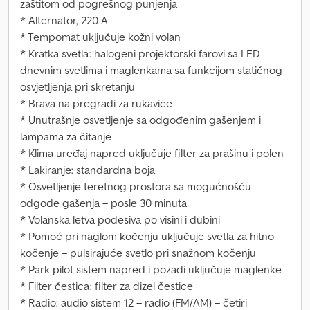
zaštitom od pogrešnog punjenja
* Alternator, 220 A
* Tempomat uključuje kožni volan
* Kratka svetla: halogeni projektorski farovi sa LED
dnevnim svetlima i maglenkama sa funkcijom statičnog
osvjetljenja pri skretanju
* Brava na pregradi za rukavice
* Unutrašnje osvetljenje sa odgođenim gašenjem i
lampama za čitanje
* Klima uređaj napred uključuje filter za prašinu i polen
* Lakiranje: standardna boja
* Osvetljenje teretnog prostora sa mogućnošću
odgode gašenja – posle 30 minuta
* Volanska letva podesiva po visini i dubini
* Pomoć pri naglom kočenju uključuje svetla za hitno
kočenje – pulsirajuće svetlo pri snažnom kočenju
* Park pilot sistem napred i pozadi uključuje maglenke
* Filter čestica: filter za dizel čestice
* Radio: audio sistem 12 – radio (FM/AM) – četiri