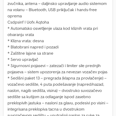
zvučnika, antena – daljinsko upravljanje audio sistemom
na volanu – Bluetooth, USB priključak i hands-free
oprema
Csdpsinf I Uofx Aqtoha
* Automatsko osvetljenje ulaza kod kliznih vrata pri
otvaranju vrata
* Klizna vrata: desna
* Blatobrani napred i pozadi
* Zaštitne lajsne sa strane
* Servo upravljač
* Sigurnosni pojasevi – zatezači i limiter sile prednjih
pojaseva – sistem upozorenja za nevezan vozačev pojas
* Sedišni paket 13 – pregrada (klapna za provlačenje) –
vozačevo sedište, 4 puta podešavanje (napred/nazad,
naslon, nagib sedišta, visina) – dvostruko suvozačevo
sedište sa kutijom za odlaganje ispod zasebno
preklopivih jastuka – nasloni za glavu, podesivi po visini –
integrisana preklopiva tacna u dvostrukom
suvozačevom sedištu – unutrašnji naslon za ruke za