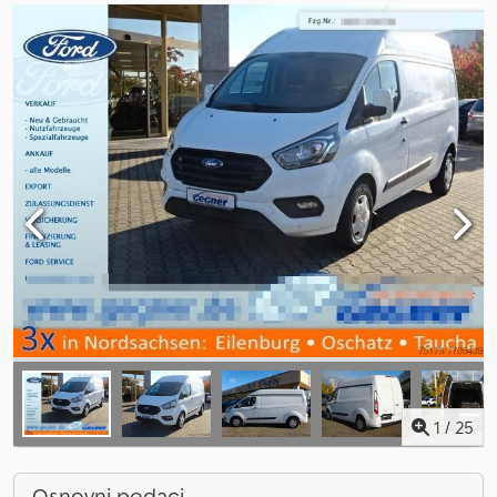
1
/
25
Osnovni podaci