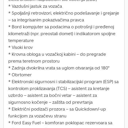
* Vazdušni jastuk za vozača
* Spoljašnji retrovizori, električno podešavanje i grejanje
– sa integrisanim pokazivačima pravca
* Bord kompjuter sa podacima o potrošnji i pređenoj
kilometraži (npr. preostali domet) i indikatorom spoljne
temperature
* Visoki krov
* Krovna obloga u vozačkoj kabini – do pregrade
prema teretnom prostoru
* Zadnja dvokrilna vrata sa uglom otvaranja od 180°
* Obrtomer
* Elektronski sigurnosni i stabilizacijski program (ESP) sa
kontrolom proklizavanja (TCS) – asistent za kretanje
uzbrdo – asistent za bočni vetar – asistent za
sigurnosno kočenje – zaštita od prevrtanja
* Električni podizači prozora – sa Quickdown/-up
funkcijom za vozačevu stranu
* Ford Easy Fuel – komforan poklopac rezervoara sa