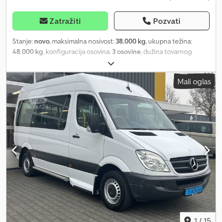
Zatražiti
Pozvati
Stanje:
novo
, maksimalna nosivost:
38.000 kg
, ukupna težina:
48.000 kg
, konfiguracija osovina:
3 osovine
, dužina tovarnog
prostora:
13.000 mm
, širina utovarnog prostora:
2.550 mm
,
ukupna širina:
2.540 mm
, ukupna visina:
3.780 mm
, Godina
Mali oglas
proizvodnje:
2026
, Oprema:
ABS
, * Humbaur HTS 30 K * Teški
polupriključak * Niskopodni prikolica * NOVO * Odmah dostupno
* Potpuno pocinkovano * Stabilna konstrukcija * Ukupne
dimenzije: 12630mm x 2540mm x 3780mm * Unutrašnje dimenzije:
12000mm x 2540mm * Visina utovara: 890mm * Visina sedla:
1230mm * Sedišna platforma: 3500mm * Niskopodno: 8680mm *
Dozvoljena ukupna masa: 48.000kg * Nosivost: 38.000kg Chjdpfor
Ic Rwjx Abmea * Pneumatici: 235/75R17,5 * SAF niskopodne
osovine sa podiznom i pratećom osovinom * Vazdušno ogibljenje
sa funkcijom podizanja i spuštanja * Duple gume * EBS kočioni
sistem * 24-voltni svetlosni sistem * LED bočna poziciona svetla *
Wabco Smart Board * King pin 2 inča * Šasija vruće cinčana
uranjanjem * Masivni, zavareni ram šasije * Protivklizne letvice na
prilaznoj rampi * Pod od mekog drveta debljine 50 mm *
1
/
15