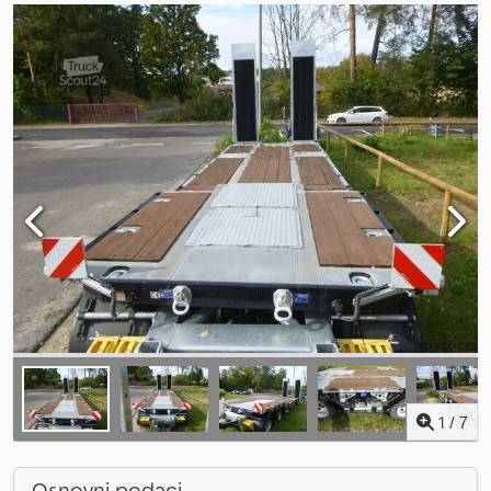
1
/
7
Osnovni podaci