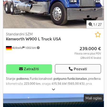
1
/
27
Standardni SZM
Kenworth
W900 L Truck USA
239.000 €
Kolkwitz
1.002 km
Fiksna cena plus PDV
(284.410 € bruto)
Zatražiti
Pozvati
Stanje:
polovno
, Funkcionalnost:
potpuno funkcionalan
, pređena
kilometraža:
223.000 km
, snaga:
415,56 kW (565,00 KS)
, prva
registracija:
06/2024
, vrsta goriva:
dizel
, ukupna težina:
23.000 kg
,
konfiguracija osovina:
6x4
, boja:
plava
, kabina vozača:
kabina za
Mali oglas
spavanje
, tip prenosa:
mehanički
, emisioni razred:
Euro 6
,
Oprema:
ABS, diferencijalna blokada, filter za čađ, grejač za