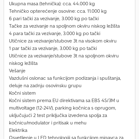
Ukupna masa (tehnička): cca. 44.000 kg
Tehničko opterećenje osovine: cca. 11.000 kg
6 pari tački za vezivanje, 3.000 kg po tački
Tačke za vezivanje na spoljnom okviru niskog ležišta
4 para tački za vezivanje, 3.000 kg po tački
Utičnice za vezivanje/stubove 3t na visokom okviru
1 par tački za vezivanje, 3.000 kg po tački
Utičnice za vezivanje/stubove 3t na spoljnom okviru
niskog ležišta
Vešanje
Vazdušni oslonac sa funkcijom podizanja i spuštanja,
deluje na zadnju osovinsku grupu
Kočni sistem
Kočni sistem prema EU direktivama sa EBS 4S/3M u
multivoltage (12-24V), parking kočnica s oprugom,
uključujući 2 test priključka izvedena spolja za
kočnicu/modulator i pritisak u mehu
Elektrika
Osvetljenje u LED tehnologiji sa funkcijom migavca za