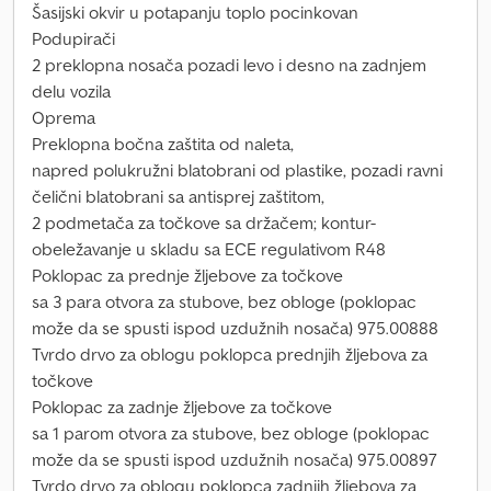
Šasijski okvir u potapanju toplo pocinkovan
Podupirači
2 preklopna nosača pozadi levo i desno na zadnjem
delu vozila
Oprema
Preklopna bočna zaštita od naleta,
napred polukružni blatobrani od plastike, pozadi ravni
čelični blatobrani sa antisprej zaštitom,
2 podmetača za točkove sa držačem; kontur-
obeležavanje u skladu sa ECE regulativom R48
Poklopac za prednje žljebove za točkove
sa 3 para otvora za stubove, bez obloge (poklopac
može da se spusti ispod uzdužnih nosača) 975.00888
Tvrdo drvo za oblogu poklopca prednjih žljebova za
točkove
Poklopac za zadnje žljebove za točkove
sa 1 parom otvora za stubove, bez obloge (poklopac
može da se spusti ispod uzdužnih nosača) 975.00897
Tvrdo drvo za oblogu poklopca zadnjih žljebova za