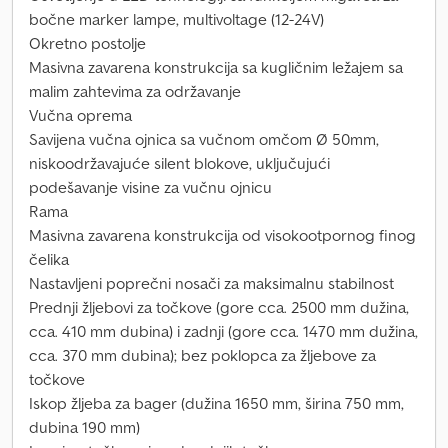
bočne marker lampe, multivoltage (12-24V)
Okretno postolje
Masivna zavarena konstrukcija sa kugličnim ležajem sa
malim zahtevima za održavanje
Vučna oprema
Savijena vučna ojnica sa vučnom omčom Ø 50mm,
niskoodržavajuće silent blokove, uključujući
podešavanje visine za vučnu ojnicu
Rama
Masivna zavarena konstrukcija od visokootpornog finog
čelika
Nastavljeni poprečni nosači za maksimalnu stabilnost
Prednji žljebovi za točkove (gore cca. 2500 mm dužina,
cca. 410 mm dubina) i zadnji (gore cca. 1470 mm dužina,
cca. 370 mm dubina); bez poklopca za žljebove za
točkove
Iskop žljeba za bager (dužina 1650 mm, širina 750 mm,
dubina 190 mm)