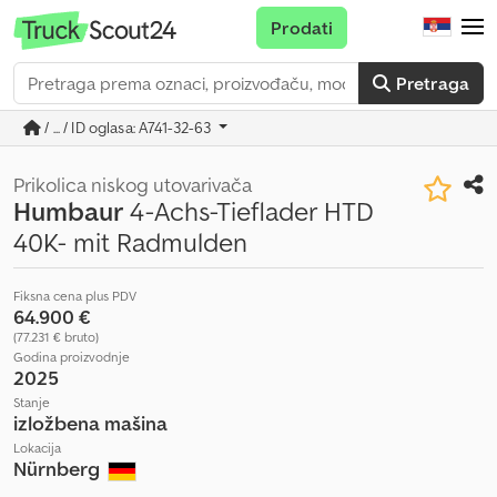
Prodati
Pretraga
/ ... / ID oglasa: A741-32-63
Prikolica niskog utovarivača
Humbaur
4-Achs-Tieflader HTD
40K- mit Radmulden
Fiksna cena plus PDV
64.900 €
(77.231 € bruto)
Godina proizvodnje
2025
Stanje
izložbena mašina
Lokacija
Nürnberg