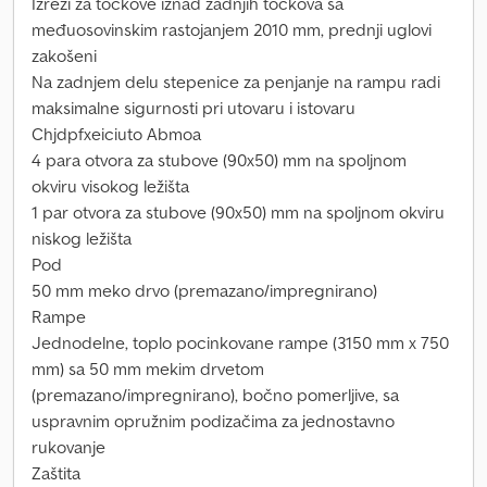
Izrezi za točkove iznad zadnjih točkova sa
međuosovinskim rastojanjem 2010 mm, prednji uglovi
zakošeni
Na zadnjem delu stepenice za penjanje na rampu radi
maksimalne sigurnosti pri utovaru i istovaru
Chjdpfxeiciuto Abmoa
4 para otvora za stubove (90x50) mm na spoljnom
okviru visokog ležišta
1 par otvora za stubove (90x50) mm na spoljnom okviru
niskog ležišta
Pod
50 mm meko drvo (premazano/impregnirano)
Rampe
Jednodelne, toplo pocinkovane rampe (3150 mm x 750
mm) sa 50 mm mekim drvetom
(premazano/impregnirano), bočno pomerljive, sa
uspravnim opružnim podizačima za jednostavno
rukovanje
Zaštita