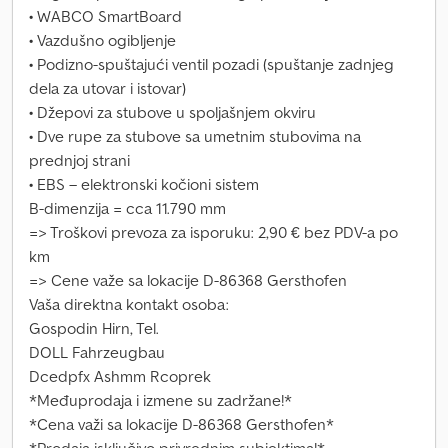
• WABCO SmartBoard
• Vazdušno ogibljenje
• Podizno-spuštajući ventil pozadi (spuštanje zadnjeg
dela za utovar i istovar)
• Džepovi za stubove u spoljašnjem okviru
• Dve rupe za stubove sa umetnim stubovima na
prednjoj strani
• EBS – elektronski kočioni sistem
B-dimenzija = cca 11.790 mm
=> Troškovi prevoza za isporuku: 2,90 € bez PDV-a po
km
=> Cene važe sa lokacije D-86368 Gersthofen
Vaša direktna kontakt osoba:
Gospodin Hirn, Tel.
DOLL Fahrzeugbau
Dcedpfx Ashmm Rcoprek
*Međuprodaja i izmene su zadržane!*
*Cena važi sa lokacije D-86368 Gersthofen*