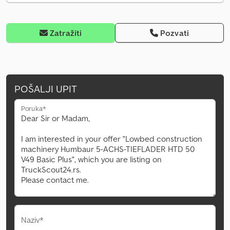
Zatražiti
Pozvati
POŠALJI UPIT
Poruka*
Naziv*