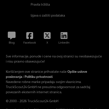
kamionu od preko 40 l/min do maksimalnih 140 l/min) ----Visina
Pravila tržišta
utovara: * Pod opterećenjem 890 mm +/- 20 mm zahvaljujući
vazdušnom vešanju ----Dimenzije tovarne površine: * Površina
Izjava o zaštiti podataka
iznad okretne ploče: 2.600 + 390 x 2.520 mm * Niska platforma:
6.280 + 500 x 2.520 mm, uključujući kosinu za uspon od 860 mm --
--Lakiranje: * Šasija, okretna platforma, vučna ruda, nosači
proširenja i rampe vruće pocinkovani * Vučna viljuška, osovine,
hidraulične potpore osovina i vazdušni rezervoari ofarbani u crno
Blog
Facebook
X
LinkedIn
----Informacije: * Novo vozilo sa fabričkom garancijo
Sve informacije, ponude i cene na ovoj stranici su neobavezujuće
i nisu pravno obavezujuće!
Korišćenjem ove stranice prihvatate naše
Opšte uslove
poslovanja
i
Politiku privatnosti
.
Navedene robne marke pripadaju svojim vlasnicima.
TruckScout24 GmbH ne preuzima odgovornost za sadržaj
povezanih eksternih internet stranica.
© 2000 - 2026 TruckScout24 GmbH