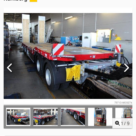
1
/
9