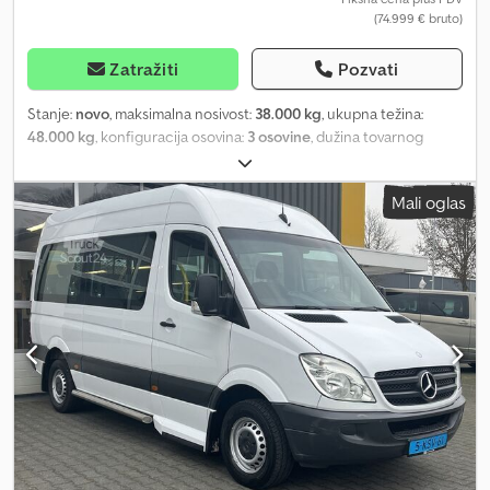
(74.999 € bruto)
Zatražiti
Pozvati
Stanje:
novo
, maksimalna nosivost:
38.000 kg
, ukupna težina:
48.000 kg
, konfiguracija osovina:
3 osovine
, dužina tovarnog
prostora:
13.000 mm
, širina utovarnog prostora:
2.550 mm
,
ukupna širina:
2.540 mm
, ukupna visina:
3.780 mm
, Godina
Mali oglas
proizvodnje:
2026
, Oprema:
ABS
, * Humbaur HTS 30 K * Teški
polupriključak * Niskopodni prikolica * NOVO * Odmah dostupno
* Potpuno pocinkovano * Stabilna konstrukcija * Ukupne
dimenzije: 12630mm x 2540mm x 3780mm * Unutrašnje dimenzije:
12000mm x 2540mm * Visina utovara: 890mm * Visina sedla:
1230mm * Sedišna platforma: 3500mm * Niskopodno: 8680mm *
Dozvoljena ukupna masa: 48.000kg * Nosivost: 38.000kg *
Pneumatici: 235/75R17,5 * SAF niskopodne osovine sa podiznom i
pratećom osovinom * Vazdušno ogibljenje sa funkcijom podizanja
i spuštanja * Duple gume * EBS kočioni sistem * 24-voltni
svetlosni sistem * LED bočna poziciona svetla * Wabco Smart
Board * King pin 2 inča * Šasija vruće cinčana uranjanjem *
Masivni, zavareni ram šasije * Protivklizne letvice na prilaznoj rampi