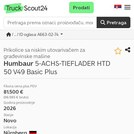
Prodati
Pretraga
/ ... / ID oglasa: A663-02-74
Prikolice sa niskim utovarivačem za
građevinske mašine
Humbaur
5-ACHS-TIEFLADER HTD
50 V49 Basic Plus
Fiksna cena plus PDV
81.500 €
(96.985 € bruto)
Godina proizvodnje
2026
Stanje
Novo
Lokacija
Nürnberg