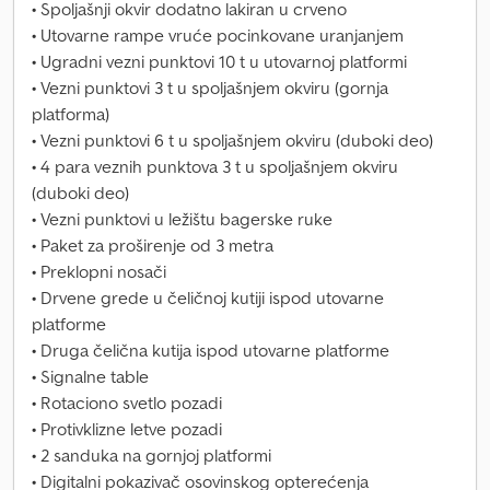
• Spoljašnji okvir dodatno lakiran u crveno
• Utovarne rampe vruće pocinkovane uranjanjem
• Ugradni vezni punktovi 10 t u utovarnoj platformi
• Vezni punktovi 3 t u spoljašnjem okviru (gornja
platforma)
• Vezni punktovi 6 t u spoljašnjem okviru (duboki deo)
• 4 para veznih punktova 3 t u spoljašnjem okviru
(duboki deo)
• Vezni punktovi u ležištu bagerske ruke
• Paket za proširenje od 3 metra
• Preklopni nosači
• Drvene grede u čeličnoj kutiji ispod utovarne
platforme
• Druga čelična kutija ispod utovarne platforme
• Signalne table
• Rotaciono svetlo pozadi
• Protivklizne letve pozadi
• 2 sanduka na gornjoj platformi
• Digitalni pokazivač osovinskog opterećenja