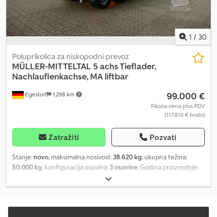
1
/
30
Poluprikolica za niskopodni prevoz
MÜLLER-MITTELTAL
5 achs Tieflader,
Nachlauflenkachse, MA liftbar
99.000 €
Egestorf
1.298 km
Fiksna cena plus PDV
(117.810 € bruto)
Zatražiti
Pozvati
Stanje:
novo
, maksimalna nosivost:
38.620 kg
, ukupna težina:
50.000 kg
, konfiguracija osovina:
3 osovine
, Godina proizvodnje:
2026
, T5 Profil 50,0: ----Kočioni sistem: * Wabco EBS (elektronski
kočioni sistem) * Uređaj za hitno otpuštanje za cilindar sa
opružnim akumulatorom * Bubanj kočnice ----Osovine: * 5 x 11 t
Gigant osovina * Treća osovina podizna (kod podignute osovine