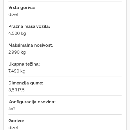
Vrsta goriva:
dizel
Prazna masa vozila:
4.500 kg
Maksimalna nosivost:
2.990 kg
Ukupna težina:
7.490 kg
Dimenzija gume:
8,5R17.5
Konfiguracija osovina:
4x2
Gorivo:
dizel