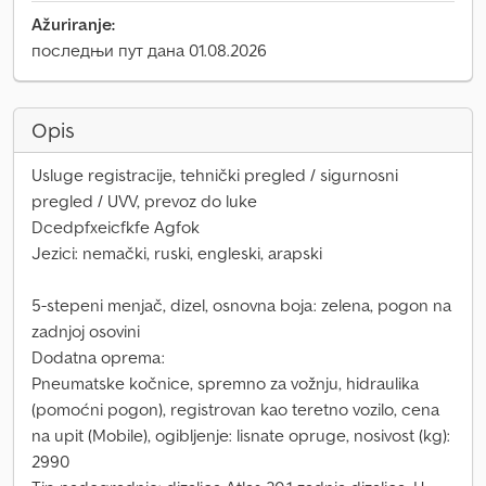
Ažuriranje:
последњи пут дана 01.08.2026
Opis
Usluge registracije, tehnički pregled / sigurnosni
pregled / UVV, prevoz do luke
Dcedpfxeicfkfe Agfok
Jezici: nemački, ruski, engleski, arapski
5-stepeni menjač, dizel, osnovna boja: zelena, pogon na
zadnjoj osovini
Dodatna oprema:
Pneumatske kočnice, spremno za vožnju, hidraulika
(pomoćni pogon), registrovan kao teretno vozilo, cena
na upit (Mobile), ogibljenje: lisnate opruge, nosivost (kg):
2990