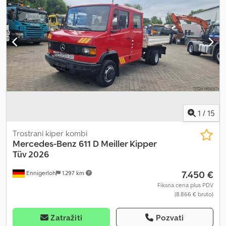
Sopstvena masa: 21.000 kg Nosivost: 33.000 kg Ukupna dužina
međuprodaju. Full Service History = Dodatne informacije =
voznog sklopa: 20.000 mm (maks. teleskopski 24.200 mm) Utovarni
Dozvoljena ukupna masa: 18.000 kg Prodajna cena: € 25.000, US$
prostor (d x š): 7.300 mm x 2.750 mm (teleskopski do 4.200 mm)
28.480
Gume: 235/75 R 17,5 Dodatno: Produžni nosač: 2x 6.000 mm
1
/
15
Trostrani kiper kombi
Mercedes-Benz
611 D Meiller Kipper
Tüv 2026
7.450 €
Ennigerloh
1.297 km
Fiksna cena plus PDV
(8.866 € bruto)
Zatražiti
Pozvati