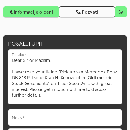
Informacije o ceni
Pozvati
POŠALJI UPIT
Poruka*
Naziv*