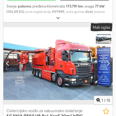
Stanje:
polovno
, pređena kilometraža:
173.791 km
, snaga:
77 kW
(104,69 KS)
, prva registracija:
01/1995
, vrsta goriva:
dizel
, prazna
masa vozila:
3.255 kg
, maksimalna nosivost:
2.345 kg
, ukupna
težina:
5.600 kg
, dimenzija gume:
205/75R16C-110/108L
,
Mali oglas
konfiguracija osovina:
4x2
, sledeća inspekcija (TÜV):
03/2026
,
gorivo:
dizel
, kočnice:
kočenje motorom
, boja:
crvena
, kabina
vozača:
ostalo
, tip prenosa:
ostalo
, emisioni razred:
euro2
,
suspencija:
čelik
, broj sedišta:
5
, dimenzija prednje gume:
205/75R16C-110/108L
, dimenzija zadnje gume:
205/75R16C-
110/108L
, maksimalna brzina:
90 km/h
, Oprema:
hidraulika, vučna
spojnica prikolice
, Usluga registracije, tehnički pregled/SP/UVV,
transport do luke Jezici: nemački, ruski, engleski, arapski Sva
vozila na Dizel, emisiona klasa: Euro2, kuka za prikolicu, osnovna
boja: crvena, ogibljenje: lisnate opruge, nosivost (kg): 2345,
pomoćna kočnica (tip): kočnica motora Tip nadogradnje: DB
kiperska nadogradnja sa tri strane, tehnički ispravno, tehnički
pregled do 2026, HSN/TSN: Greške u opisu su moguće. Dodpfx
Aswyuvtegfjck
1
/
15
Cistercijsko vozilo za vakuumsko izvlačenje
SCANIA
R560 V8 8x4 Kroll 20m³ WRG