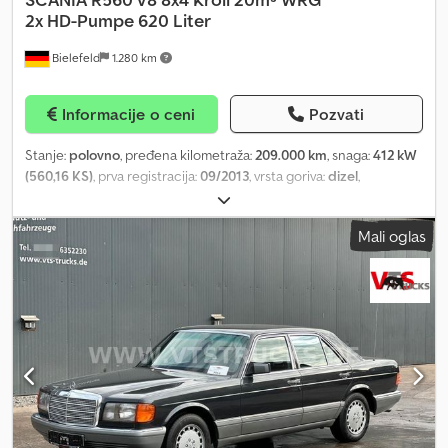
2x HD-Pumpe 620 Liter
Bielefeld
1.280 km
Informacije o ceni
Pozvati
Stanje:
polovno
, pređena kilometraža:
209.000 km
, snaga:
412 kW
(560,16 KS)
, prva registracija:
09/2013
, vrsta goriva:
dizel
,
konfiguracija osovina:
3 osovine
, kočnice:
retarder
, boja:
crvena
,
tip prenosa:
poluautomatski
, emisioni razred:
Euro 5
, zapremina
Mali oglas
tovarnog prostora:
20 m³
, Oprema:
ABS, dizalica, elektronski
program stabilnosti (ESP), grejač za parkiranje, klima uređaj,
kompresor, navigacioni sistem
, !!! Cenovne ponude se daju
isključivo na pismeni zahtev putem email-a uz dostavljanje adrese
preduzeća !!! SCANIA R560 V8 8x4 Kroll 20m³ Mašina za povrat
vode, 2 x HD pumpa, 620 litara Prva registracija: 09.2013
Kilometraža: oko 209.000 km Motor: 412 kW / zapremina 15.607
ccm / EURO 5 Menjač: poluautomatski sa kvačilom + NMV
pomoćni pogon Međuoosovinsko rastojanje: 4750 mm Dužina:
11.950 mm / Visina: 4000 mm Vešanje: lisnato / vazdušno sa