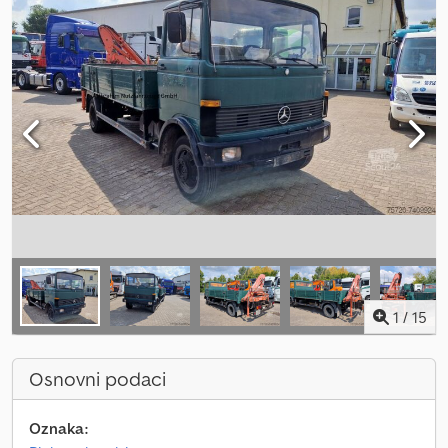
1
/
15
Osnovni podaci
Oznaka: