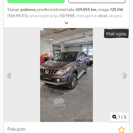
Stanje:
polovno
, pređena kilometraža:
401.655 km
, snaga:
125 kW
(169,95 KS)
, prva registracija:
02/1998
, vrsta goriva:
dizel
, ukupna
težina:
8.600 kg
, konfiguracija osovina:
2 osovine
, boja:
srebrna
,
tip prenosa:
mehanički
, emisioni razred:
euro1
, * 3 sedišta * Ručni
Mali oglas
menjač * CD radio * Transporter za 4 konja * Sedlarnik * Ram
kreveta Dcedpfx Agexw I Riefek * Ogradica za seno * 2 bočne
utovarne rampe ----Interni broj vozila: 11532-----Zadržavamo pravo
na greške i međuprodaju WhatsApp podrška dostupna! Za pitanja
o vozilu ili dodatne informacije, pišite nam putem WhatsApp-a
Whatsapp Whatsapp
1
/
5
Pokupim