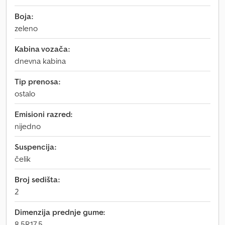
Boja:
zeleno
Kabina vozača:
dnevna kabina
Tip prenosa:
ostalo
Emisioni razred:
nijedno
Suspencija:
čelik
Broj sedišta:
2
Dimenzija prednje gume:
8,5R17.5