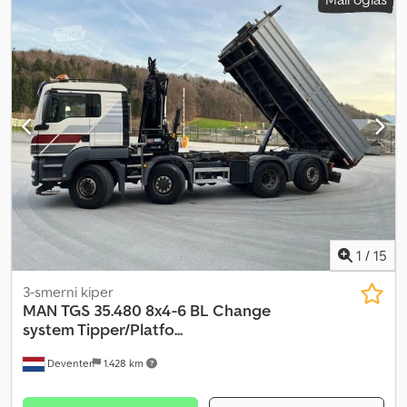
Povratni nagib: 6 stepeni, * Dimenzije guma: 7,0 x 12 (prednje), 6,0 x
dužan da se lično uveri u stanje i opremu robe / vozila.
9 (zadnje), * Pritisak u gumama: 0 (prednje / zadnje), * Širina traga:
Zadržavamo pravo na izmene, međuprodaju i greške.
1125 mm, * Nosivost pri vertikalnom jarbolu i navedenoj dodatnoj
opremi, * Visina podizanja: 5550 mm, * Nosivost: 2040 kg na 500
mm, 1860 kg na 600 mm, 1710 kg na 700 mm, * Promene,
međuprodaja i greške su mogući. Dcsdpei Tfapjfx Agfsk
1
/
15
3-smerni kiper
MAN
TGS 35.480 8x4-6 BL Change
system Tipper/Platfo...
Deventer
1.428 km