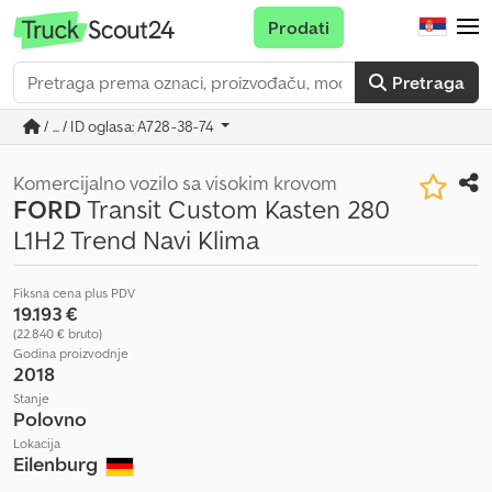
Prodati
Pretraga
/ ... / ID oglasa: A728-38-74
Komercijalno vozilo sa visokim krovom
FORD
Transit Custom Kasten 280
L1H2 Trend Navi Klima
Fiksna cena plus PDV
19.193 €
(22.840 € bruto)
Godina proizvodnje
2018
Stanje
Polovno
Lokacija
Eilenburg