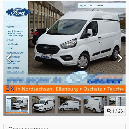
1
/
26
Osnovni podaci