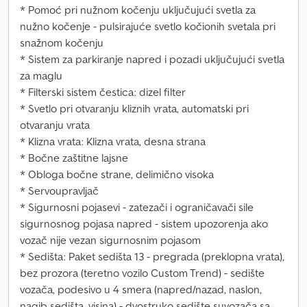
* Pomoć pri nužnom kočenju uključujući svetla za
nužno kočenje - pulsirajuće svetlo kočionih svetala pri
snažnom kočenju
* Sistem za parkiranje napred i pozadi uključujući svetla
za maglu
* Filterski sistem čestica: dizel filter
* Svetlo pri otvaranju kliznih vrata, automatski pri
otvaranju vrata
* Klizna vrata: Klizna vrata, desna strana
* Bočne zaštitne lajsne
* Obloga bočne strane, delimično visoka
* Servoupravljač
* Sigurnosni pojasevi - zatezači i ograničavači sile
sigurnosnog pojasa napred - sistem upozorenja ako
vozač nije vezan sigurnosnim pojasom
* Sedišta: Paket sedišta 13 - pregrada (preklopna vrata),
bez prozora (teretno vozilo Custom Trend) - sedište
vozača, podesivo u 4 smera (napred/nazad, naslon,
nagib sedišta, visina) - dvostruko sedište suvozača sa