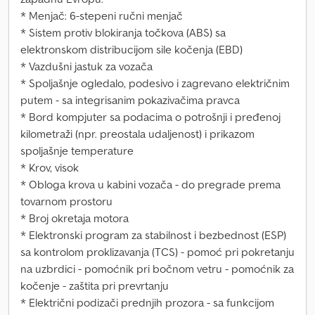
* Menjač: 6-stepeni ručni menjač
* Sistem protiv blokiranja točkova (ABS) sa
elektronskom distribucijom sile kočenja (EBD)
* Vazdušni jastuk za vozača
* Spoljašnje ogledalo, podesivo i zagrevano električnim
putem - sa integrisanim pokazivačima pravca
* Bord kompjuter sa podacima o potrošnji i pređenoj
kilometraži (npr. preostala udaljenost) i prikazom
spoljašnje temperature
* Krov, visok
* Obloga krova u kabini vozača - do pregrade prema
tovarnom prostoru
* Broj okretaja motora
* Elektronski program za stabilnost i bezbednost (ESP)
sa kontrolom proklizavanja (TCS) - pomoć pri pokretanju
na uzbrdici - pomoćnik pri bočnom vetru - pomoćnik za
kočenje - zaštita pri prevrtanju
* Električni podizači prednjih prozora - sa funkcijom