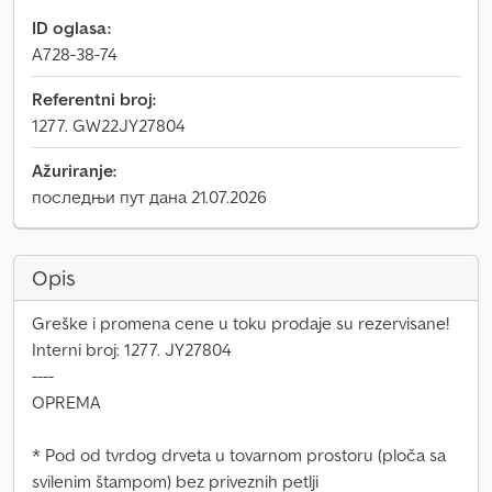
ID oglasa:
A728-38-74
Referentni broj:
1277. GW22JY27804
Ažuriranje:
последњи пут дана 21.07.2026
Opis
Greške i promena cene u toku prodaje su rezervisane!
Interni broj: 1277. JY27804
----
OPREMA
* Pod od tvrdog drveta u tovarnom prostoru (ploča sa
svilenim štampom) bez priveznih petlji