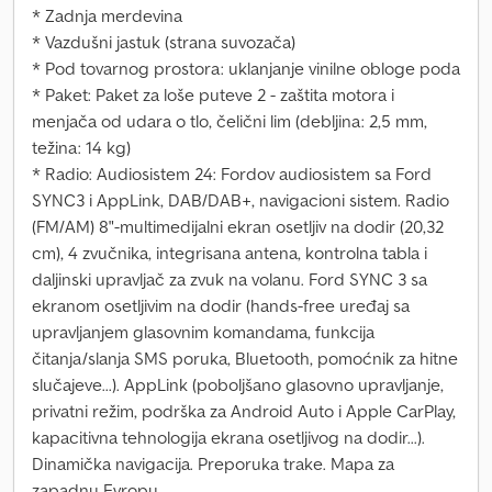
* Zadnja merdevina
* Vazdušni jastuk (strana suvozača)
* Pod tovarnog prostora: uklanjanje vinilne obloge poda
* Paket: Paket za loše puteve 2 - zaštita motora i
menjača od udara o tlo, čelični lim (debljina: 2,5 mm,
težina: 14 kg)
* Radio: Audiosistem 24: Fordov audiosistem sa Ford
SYNC3 i AppLink, DAB/DAB+, navigacioni sistem. Radio
(FM/AM) 8"-multimedijalni ekran osetljiv na dodir (20,32
cm), 4 zvučnika, integrisana antena, kontrolna tabla i
daljinski upravljač za zvuk na volanu. Ford SYNC 3 sa
ekranom osetljivim na dodir (hands-free uređaj sa
upravljanjem glasovnim komandama, funkcija
čitanja/slanja SMS poruka, Bluetooth, pomoćnik za hitne
slučajeve...). AppLink (poboljšano glasovno upravljanje,
privatni režim, podrška za Android Auto i Apple CarPlay,
kapacitivna tehnologija ekrana osetljivog na dodir...).
Dinamička navigacija. Preporuka trake. Mapa za
zapadnu Evropu.