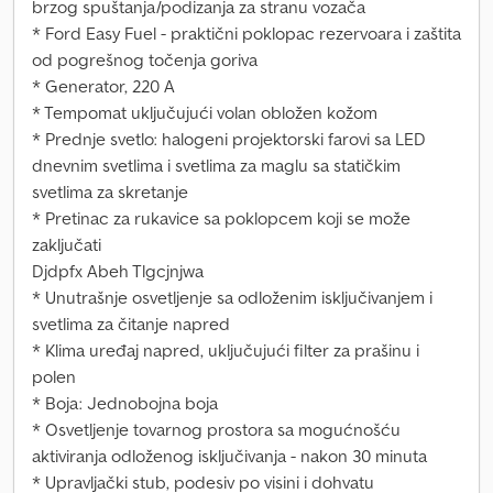
brzog spuštanja/podizanja za stranu vozača
* Ford Easy Fuel - praktični poklopac rezervoara i zaštita
od pogrešnog točenja goriva
* Generator, 220 A
* Tempomat uključujući volan obložen kožom
* Prednje svetlo: halogeni projektorski farovi sa LED
dnevnim svetlima i svetlima za maglu sa statičkim
svetlima za skretanje
* Pretinac za rukavice sa poklopcem koji se može
zaključati
Djdpfx Abeh Tlgcjnjwa
* Unutrašnje osvetljenje sa odloženim isključivanjem i
svetlima za čitanje napred
* Klima uređaj napred, uključujući filter za prašinu i
polen
* Boja: Jednobojna boja
* Osvetljenje tovarnog prostora sa mogućnošću
aktiviranja odloženog isključivanja - nakon 30 minuta
* Upravljački stub, podesiv po visini i dohvatu