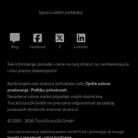
rado ćemo vas posavetovati. Ova ponuda nije obavezujuća, nema
garancije za detalje opreme. Prikazana oprema možda podleže
Izjava o zaštiti podataka
dodatnoj proveri. Promene, greške i međuprodaja su mogući.
Dostava uz doplatu moguća. Izvozničke tablice na licu mesta.
Primamo vaše staro vozilo u zamenu. Ugradnja na zahtev: - kuka za
vuču (do 3500 kg) - dodatni grejači - ekran za kameru za vožnju
unazad i/ili navigaciju preko telefona (Android Auto) - sistem za
Blog
Facebook
X
LinkedIn
pomoć pri vožnji unazad sa zadnjom kamerom - radionica oprema
- tempomat - ugradnja zadnje platforme (LBW) i druge
prilagođene poslovne solucije uz doplatu. Dwedpfx Asy A S
Sve informacije, ponude i cene na ovoj stranici su neobavezujuće
Hhobnoa
i nisu pravno obavezujuće!
Korišćenjem ove stranice prihvatate naše
Opšte uslove
poslovanja
i
Politiku privatnosti
.
Navedene robne marke pripadaju svojim vlasnicima.
TruckScout24 GmbH ne preuzima odgovornost za sadržaj
povezanih eksternih internet stranica.
© 2000 - 2026 TruckScout24 GmbH
Ova veb-stranica je zaštićena putem reCAPTCHA i primenjuju se Google
pravila o privatnosti
i
uslovi korišćenja
.