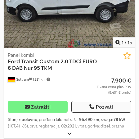
1
/
15
Panel kombi
Ford
Transit Custom 2.0 TDCi EURO
6 DAB Nur 95 TKM
7.900 €
Sottrum
1.331 km
Fiksna cena plus PDV
(9.401 € bruto)
Zatražiti
Pozvati
Stanje:
polovno
, pređena kilometraža:
95.490 km
, snaga:
79 kW
(107,41 KS)
, prva registracija:
02/2021
, vrsta goriva:
dizel
, prazna
masa vozila:
2.089 kg
, maksimalna nosivost:
711 kg
, ukupna težina:
2.800 kg
, dimenzija gume:
215/65R15C
, konfiguracija osovina:
4x2
,