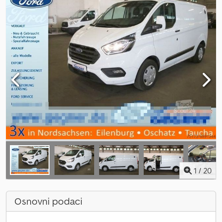
1
/
20
Osnovni podaci