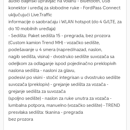
audio daljinski upravljač na volanu - Bluetooth, USB
konektor i uređaj za slobodne ruke - FordPass Connect
uključujući Live.Traffic
informacije o saobraćaju i WLAN hotspot (do 4 G/LTE, za
do 10 mobilnih uređaja)
- Sedišta: Paket sedišta 15 - pregrada, bez prozora
(Custom kamion Trend MH) - vozačko sedište,
podešavanje u 4 smera (napred/nazad, naslon,
nagib sedišta, visina) - dvostruko sedište suvozača sa
odeljkom za odlaganje ispod pojedinačno preklopivih
naslona sedišta - nasloni za glavu,
podesivi po visini - stočić integrisan u dvostruko sedište
suvozača (preklopiv) - grejanje sedišta za vozača -
grejanje sedišta za suvozača
(spoljno sedište) - naslon za ruke unutra za vozača -
lumbalna potpora, manuelno (vozačko sedište) - TREND
presvlaka sedišta: tkanina - pregrada
bez prozora