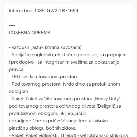
Interni broj: 1085. GW22LB74659
----
POSEBNA OPREMA
- Vazdušni jastuk (strana suvozača)
- Spoljašnje ogledalo, električno podesivo, sa grejanjem
i preklopivo - sa integrisanim svetlima za pokazivanje
pravca
- LED svetla u tovarnom prostoru
- Pod tovarnog prostora: tvrdo drvo sa protukliznom
oblogom
- Paket: Paket zaštite tovarnog prostora „Heavy Duty“ -
pod tovarnog prostora od tvrdog drveta (Delignit) sa
protukliznom oblogom, uključujući 3
ugradjene šine za pričvršćivanje tereta i visoku
plastičnu oblogu bočnih zidova
- Paket: Paket vidljivosti I (Trend) - vetrobransko staklo sa