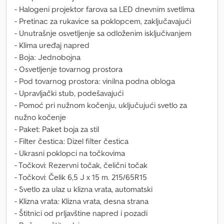
- Halogeni projektor farova sa LED dnevnim svetlima
- Pretinac za rukavice sa poklopcem, zaključavajući
- Unutrašnje osvetljenje sa odloženim isključivanjem
- Klima uređaj napred
- Boja: Jednobojna
- Osvetljenje tovarnog prostora
- Pod tovarnog prostora: vinilna podna obloga
- Upravljački stub, podešavajući
- Pomoć pri nužnom kočenju, uključujući svetlo za
nužno kočenje
- Paket: Paket boja za stil
- Filter čestica: Dizel filter čestica
- Ukrasni poklopci na točkovima
- Točkovi: Rezervni točak, čelični točak
- Točkovi: Čelik 6,5 J x 15 m. 215/65R15
- Svetlo za ulaz u klizna vrata, automatski
- Klizna vrata: Klizna vrata, desna strana
- Štitnici od prljavštine napred i pozadi