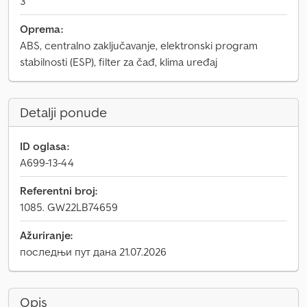
3
Oprema:
ABS, centralno zaključavanje, elektronski program
stabilnosti (ESP), filter za čađ, klima uređaj
Detalji ponude
ID oglasa:
A699-13-44
Referentni broj:
1085. GW22LB74659
Ažuriranje:
последњи пут дана 21.07.2026
Opis