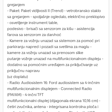
grejanjem
- Paket: Paket vidljivosti II (Trend) - vetrobransko staklo
sa grejanjem - spoljašnje ogledalo, električno preklopivo
- osvetljenje instrument table,
podesivo - brisači sa senzorom za kišu - asistencija
farova sa senzorom za dan/noć
- Kamere za vožnju unazad sa sistemom za pomoć pri
parkiranju napred i pozadi sa svetlima za maglu -
kamere za vožnju unazad sa prenosom slike
putanje vožnje unazad na multifunkcionalnom displeju -
dodatno sa pomoćnim uređajem za priključivanje uz
priključnu napravu
(uz doplatu)
- Radio: Audiosistem 16: Ford audiosistem sa 4-inčnim
multifunkcionalnim displejem - Connected Radio
(FM/AM) - 4-inčni TFT
multifunkcionalni displej (dijagonala ekrana 10,16 cm) -
četiri zvučnika, antena - integrisana kontrolna ploča i