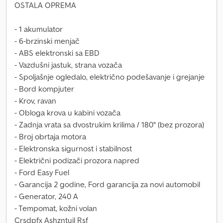
OSTALA OPREMA
- 1 akumulator
- 6-brzinski menjač
- ABS elektronski sa EBD
- Vazdušni jastuk, strana vozača
- Spoljašnje ogledalo, električno podešavanje i grejanje
- Bord kompjuter
- Krov, ravan
- Obloga krova u kabini vozača
- Zadnja vrata sa dvostrukim krilima / 180° (bez prozora)
- Broj obrtaja motora
- Elektronska sigurnost i stabilnost
- Električni podizači prozora napred
- Ford Easy Fuel
- Garancija 2 godine, Ford garancija za novi automobil
- Generator, 240 A
- Tempomat, kožni volan
Crsdpfx Ashzntujl Rsf