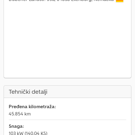
Tehnički detalji
Pređena kilometraža:
45.854 km
Snaga:
103 kW (140,04 KS)