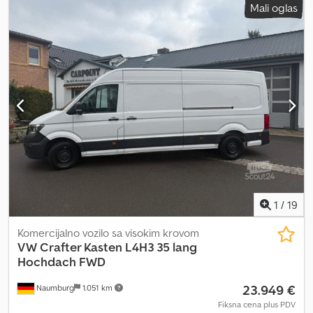
Mali oglas
1
/
19
Komercijalno vozilo sa visokim krovom
VW
Crafter Kasten L4H3 35 lang
Hochdach FWD
23.949 €
Naumburg
1.051 km
Fiksna cena plus PDV