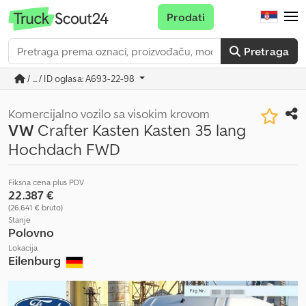
Prodati
Pretraga
/ ... / ID oglasa: A693-22-98
Komercijalno vozilo sa visokim krovom
VW
Crafter Kasten Kasten 35 lang
Hochdach FWD
Fiksna cena plus PDV
22.387 €
(26.641 € bruto)
Stanje
Polovno
Lokacija
Eilenburg