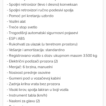
- Spoljni retrovizor (levo i desno) konveksan
- Spoljni retrovizori ručno podesivi spolja
- Pomoć pri kretanju uzbrdo
- Vozilni alat
- Treće stop svetlo
- Trogodišnji automatski sigurnosni pojasevi
- ESP i ABS
- Rukohvati za ulazak (u teretnom prostoru)
- Vešanje i amortizacija: standardno
- Registrovano vozilo s dozv. ukupnom masom 3.500 kg
- Električni podizači prozora (2)
- Menjač: 6 brzina, manuelni
- Nosivost prednje osovine
- Gumeni pod u vozačevoj kabini
- Zadnja krilna vrata bez prozora
- Visoki krov, spolja lakiran u boji vozila
- Instrument tabla (km/h)
- Nasloni za glavu (2)