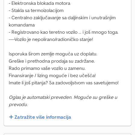
- Elektronska blokada motora
- Stakla sa termoizolacijom
- Centralno zaključavanje sa daljinskim i unutrašnjim
komandama
- Registrovano kao teretno vozilo ... i još mnogo toga.
----Vozilo je nepolirano/radioničko stanje!
Isporuka širom zemlje moguća uz doplatu.
Greške i prethodna prodaja su zadržane.
Rado primamo vaše vozilo u zamenu.
Finansiranje / lizing moguće i bez učešća!
Imate li još pitanja? Sa zadovoljstvom vas savetujemo!
Oglas je automatski preveden. Moguće su greške u
prevodu.
Zatražite više informacija