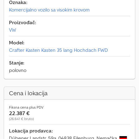
Oznaka:
Komercijalno vozilo sa visokim krovom
Proizvođač:
VW
Model:
Crafter Kasten Kasten 35 lang Hochdach FWD
Stanje:
polovno
Cena i lokacija
Fiksna cena plus PDV
22.387 €
(26.641 € bruto)
Lokacija prodavca:
Dübener Landstr. 59a, 04838 Eilenburg, Nemačka