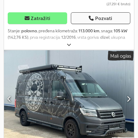
(27.251 € bruto)
Zatražiti
Pozvati
Stanje:
polovno
, pređena kilometraža:
113.000 km
, snaga:
105 kW
(142,76 KS)
, prva registracija:
12/2016
, vrsta goriva:
dizel
, ukupna
težina:
3.500 kg
, boja:
bela
, tip prenosa:
mehanički
, emisioni
razred:
Euro 6
, broj sedišta:
6
, Oprema:
ABS, centralno
Mali oglas
zaključavanje, klima uređaj
, Servo, daljinsko upravljanje,
električni podizači prozora, radio, 6 sedišta sa pregradnim zidom i
drvenim podom, vozilo od prvog vlasnika, servisna knjižica, veoma
čist, isporuka širom zemlje 295 EUR + PDV, kuka za vuču
uključujući montažu 590 EUR + PDV, garancija i probna vožnja
mogući. Radno vreme: ponedeljak–četvrtak 8:00–12:00 i 13:00–
17:30, petkom 8:00–12:30 i 14:00–17:00, subotom 9:00–11:30, broj: 351
ostala vozila: Dcjdpfx Abotrpwwokek