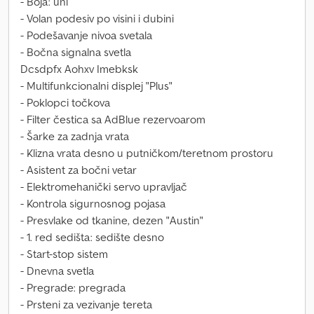
- Boja: uni
- Volan podesiv po visini i dubini
- Podešavanje nivoa svetala
- Bočna signalna svetla
Dcsdpfx Aohxv Imebksk
- Multifunkcionalni displej "Plus"
- Poklopci točkova
- Filter čestica sa AdBlue rezervoarom
- Šarke za zadnja vrata
- Klizna vrata desno u putničkom/teretnom prostoru
- Asistent za bočni vetar
- Elektromehanički servo upravljač
- Kontrola sigurnosnog pojasa
- Presvlake od tkanine, dezen "Austin"
- 1. red sedišta: sedište desno
- Start-stop sistem
- Dnevna svetla
- Pregrade: pregrada
- Prsteni za vezivanje tereta