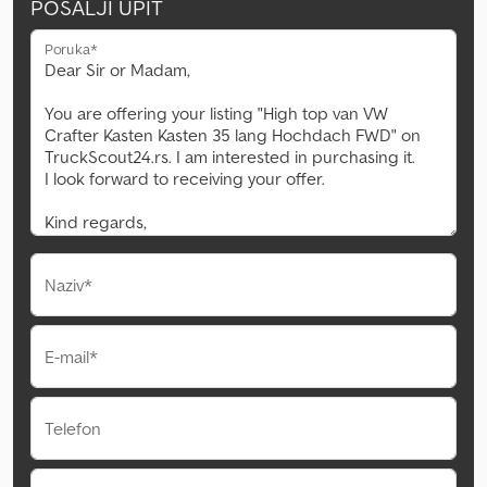
POŠALJI UPIT
Poruka*
Naziv*
E-mail*
Telefon