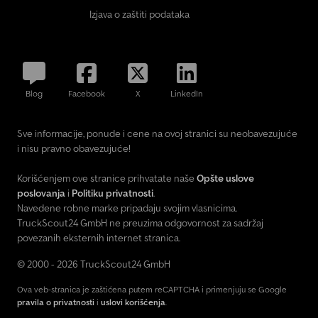
Izjava o zaštiti podataka
Blog
Facebook
X
LinkedIn
Sve informacije, ponude i cene na ovoj stranici su neobavezujuće
i nisu pravno obavezujuće!
Korišćenjem ove stranice prihvatate naše
Opšte uslove
poslovanja
i
Politiku privatnosti
.
Navedene robne marke pripadaju svojim vlasnicima.
TruckScout24 GmbH ne preuzima odgovornost za sadržaj
povezanih eksternih internet stranica.
© 2000 - 2026 TruckScout24 GmbH
Ova veb-stranica je zaštićena putem reCAPTCHA i primenjuju se Google
pravila o privatnosti
i
uslovi korišćenja
.