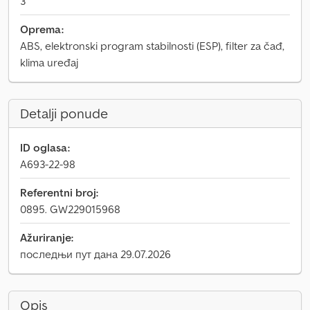
3
Oprema:
ABS, elektronski program stabilnosti (ESP), filter za čađ,
klima uređaj
Detalji ponude
ID oglasa:
A693-22-98
Referentni broj:
0895. GW229015968
Ažuriranje:
последњи пут дана 29.07.2026
Opis