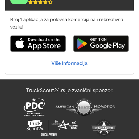
Broj 1 aplikacija za polovna komercijalna i rekreativna
vozila!
Više informacija
TruckScout24.rs je zvanični sponzor: