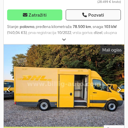
(28.499 € bruto)
Zatražiti
Pozvati
Stanje:
polovno
, pređena kilometraža:
78.500 km
, snaga:
103 kW
(140,04 KS)
, prva registracija:
10/2022
, vrsta goriva:
dizel
, ukupna
težina:
3.500 kg
, boja:
bela
, tip prenosa:
mehanički
, emisioni
razred:
Euro 6
, broj sedišta:
3
, dužina tovarnog prostora:
4.300 mm
,
Mali oglas
širina utovarnog prostora:
1.832 mm
, visina tovarnog prostora:
1.930 mm
, Godina proizvodnje:
2022
, Oprema:
ABS, centralno
zaključavanje, elektronski program stabilnosti (ESP), filter za
čađ, klima uređaj, navigacioni sistem
, * Navigacioni sistem *
Servo volan * Pregrada * Centralno zaključavanje Regulacija
brzine: Tempomat Klimatizacija: Klima uređaj Bezbednost: ABS *
ESP Pomoć pri parkiranju: Kamera Djdpfx Aezh Stpjbksck * Pozadi
* Napred * Sa strane * Specijalna oprema: Paket odlaganja 2,
audiosistem Composition Colour (radio / SD-kartica / USB), drveni
pod u tovarnom prostoru, krovni ventilator u tovarnom/prostoru
za putnike (električni) sa zatvaračem, asistent za parkiranje
napred i pozadi sa aktivnom zaštitom bočnih strana i asistentom
za promenu trake (Side Assist), vozilo bez oznake tipa, tempomat