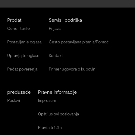
Prodati
Servis i podrška
Cene i tarife
Prijava
Postavljanje oglasa
Često postavljana pitanja/Pomoć
Upravljajte oglase
Kontakt
Pečat poverenja
Primer ugovora o kupovini
preduzeće
Pravne informacije
Poslovi
Impresum
Opšti uslovi poslovanja
Pravila tržišta