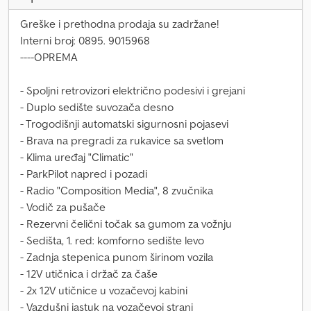
Greške i prethodna prodaja su zadržane!
Interni broj: 0895. 9015968
----OPREMA
- Spoljni retrovizori električno podesivi i grejani
- Duplo sedište suvozača desno
- Trogodišnji automatski sigurnosni pojasevi
- Brava na pregradi za rukavice sa svetlom
- Klima uređaj "Climatic"
- ParkPilot napred i pozadi
- Radio "Composition Media", 8 zvučnika
- Vodič za pušače
- Rezervni čelični točak sa gumom za vožnju
- Sedišta, 1. red: komforno sedište levo
- Zadnja stepenica punom širinom vozila
- 12V utičnica i držač za čaše
- 2x 12V utičnice u vozačevoj kabini
- Vazdušni jastuk na vozačevoj strani