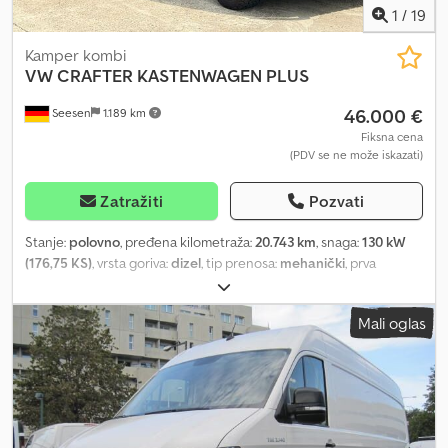
1
/
19
Kamper kombi
VW
CRAFTER KASTENWAGEN PLUS
46.000 €
Seesen
1.189 km
Fiksna cena
(PDV se ne može iskazati)
Zatražiti
Pozvati
Stanje:
polovno
, pređena kilometraža:
20.743 km
, snaga:
130 kW
(176,75 KS)
, vrsta goriva:
dizel
, tip prenosa:
mehanički
, prva
registracija:
07/2020
, ukupna težina:
3.500 kg
, Oprema:
imao je
nesreću
, 1968 ccm (2,0 l) 130 kW 2) DAVA, 235/65 R 16C, 3640 mm
Mali oglas
(L3), 6.5 J x 16 srebrne felne, 6-stepeni menjač G0K/G0L, od
07.2020, standard emisije Euro 6 CI, vazdušni jastuk vozača, pogon
na svim točkovima 4Motion, spoljašnji retrovizori (levo i desno)
konveksni sa integrisanim LED pokazivačima smera i
širokougaonim poljem, spoljašnji retrovizori konveksni sa
širokougaonim dodatkom, ručno podesivi spoljašnji retrovizori,