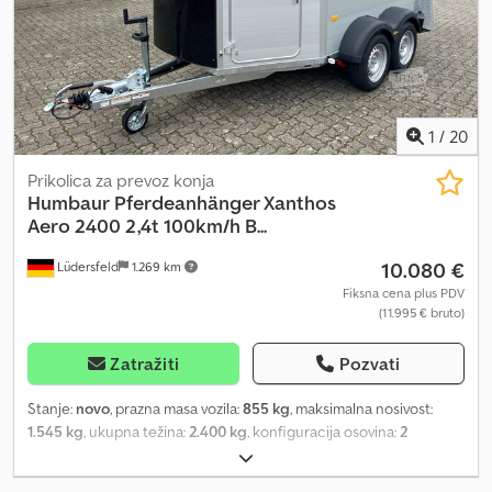
1
/
20
Prikolica za prevoz konja
Humbaur
Pferdeanhänger Xanthos
Aero 2400 2,4t 100km/h B...
10.080 €
Lüdersfeld
1.269 km
Fiksna cena plus PDV
(11.995 € bruto)
Zatražiti
Pozvati
Stanje:
novo
, prazna masa vozila:
855 kg
, maksimalna nosivost:
1.545 kg
, ukupna težina:
2.400 kg
, konfiguracija osovina:
2
osovine
, dužina tovarnog prostora:
3.447 mm
, širina utovarnog
prostora:
1.714 mm
, visina tovarnog prostora:
2.364 mm
, Godina