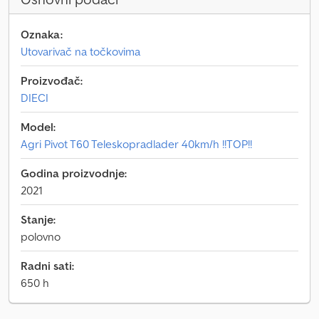
Oznaka:
Utovarivač na točkovima
Proizvođač:
DIECI
Model:
Agri Pivot T60 Teleskopradlader 40km/h !!TOP!!
Godina proizvodnje:
2021
Stanje:
polovno
Radni sati:
650 h