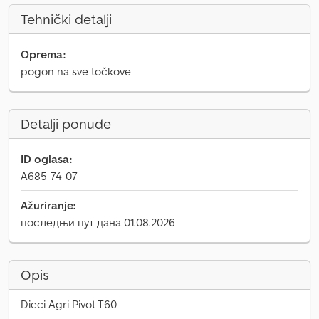
Tehnički detalji
Oprema:
pogon na sve točkove
Detalji ponude
ID oglasa:
A685-74-07
Ažuriranje:
последњи пут дана 01.08.2026
Opis
Dieci Agri Pivot T60