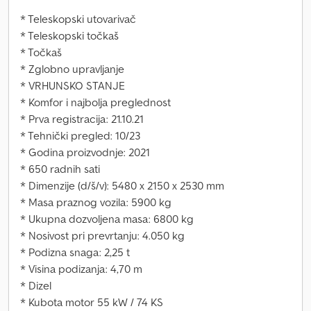
* Teleskopski utovarivač
* Teleskopski točkaš
* Točkaš
* Zglobno upravljanje
* VRHUNSKO STANJE
* Komfor i najbolja preglednost
* Prva registracija: 21.10.21
* Tehnički pregled: 10/23
* Godina proizvodnje: 2021
* 650 radnih sati
* Dimenzije (d/š/v): 5480 x 2150 x 2530 mm
* Masa praznog vozila: 5900 kg
* Ukupna dozvoljena masa: 6800 kg
* Nosivost pri prevrtanju: 4.050 kg
* Podizna snaga: 2,25 t
* Visina podizanja: 4,70 m
* Dizel
* Kubota motor 55 kW / 74 KS