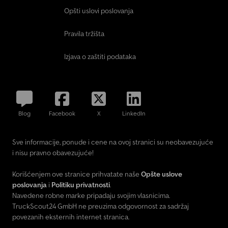
Opšti uslovi poslovanja
Pravila tržišta
Izjava o zaštiti podataka
Blog
Facebook
X
LinkedIn
Sve informacije, ponude i cene na ovoj stranici su neobavezujuće
i nisu pravno obavezujuće!
Korišćenjem ove stranice prihvatate naše
Opšte uslove
poslovanja
i
Politiku privatnosti
.
Navedene robne marke pripadaju svojim vlasnicima.
TruckScout24 GmbH ne preuzima odgovornost za sadržaj
povezanih eksternih internet stranica.