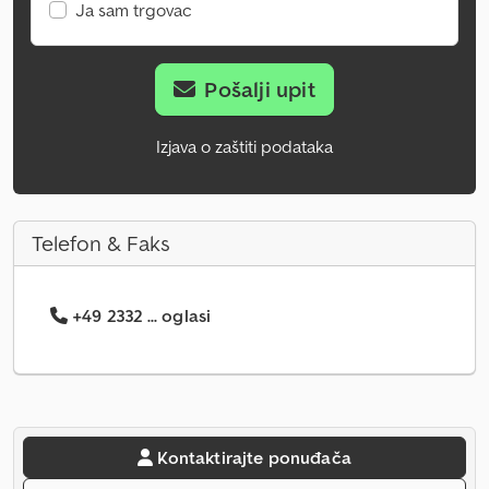
Ja sam trgovac
Pošalji upit
Izjava o zaštiti podataka
Telefon & Faks
+49 2332 ... oglasi
Kontaktirajte ponuđača