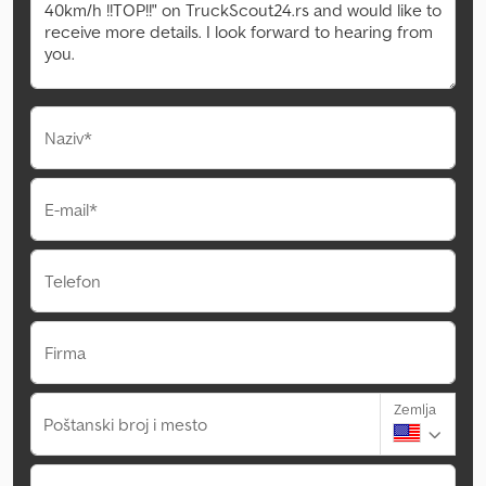
Naziv*
E-mail*
Telefon
Firma
Zemlja
Poštanski broj i mesto