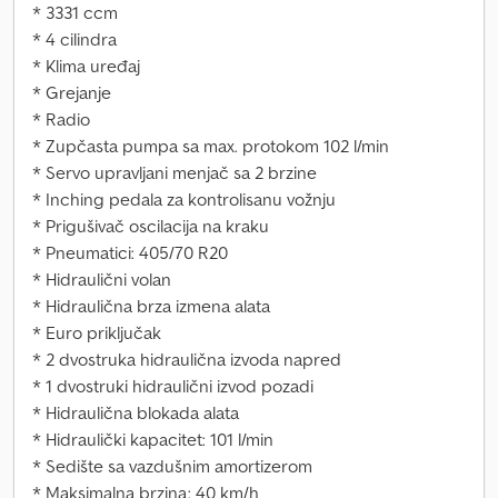
* 3331 ccm
* 4 cilindra
* Klima uređaj
* Grejanje
* Radio
* Zupčasta pumpa sa max. protokom 102 l/min
* Servo upravljani menjač sa 2 brzine
* Inching pedala za kontrolisanu vožnju
* Prigušivač oscilacija na kraku
* Pneumatici: 405/70 R20
* Hidraulični volan
* Hidraulična brza izmena alata
* Euro priključak
* 2 dvostruka hidraulična izvoda napred
* 1 dvostruki hidraulični izvod pozadi
* Hidraulična blokada alata
* Hidraulički kapacitet: 101 l/min
* Sedište sa vazdušnim amortizerom
* Maksimalna brzina: 40 km/h