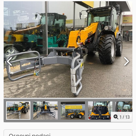
1
/
13
Osnovni podaci