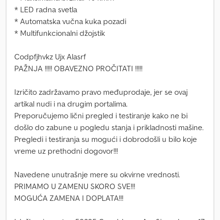
* LED radna svetla
* Automatska vučna kuka pozadi
* Multifunkcionalni džojstik
Codpfjhvkz Ujx Alasrf
PAŽNJA !!!!! OBAVEZNO PROČITATI !!!!!
Izričito zadržavamo pravo međuprodaje, jer se ovaj
artikal nudi i na drugim portalima.
Preporučujemo lični pregled i testiranje kako ne bi
došlo do zabune u pogledu stanja i prikladnosti mašine.
Pregledi i testiranja su mogući i dobrodošli u bilo koje
vreme uz prethodni dogovor!!!
Navedene unutrašnje mere su okvirne vrednosti.
PRIMAMO U ZAMENU SKORO SVE!!!
MOGUĆA ZAMENA I DOPLATA!!!