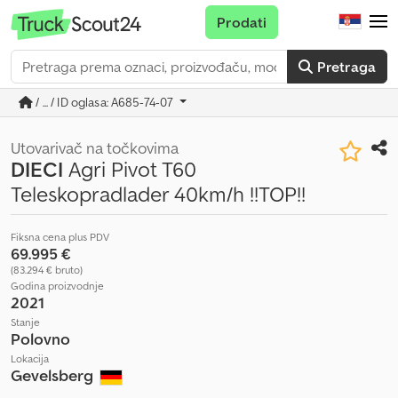
Prodati
Pretraga
/ ... / ID oglasa: A685-74-07
Utovarivač na točkovima
DIECI
Agri Pivot T60
Teleskopradlader 40km/h !!TOP!!
Fiksna cena plus PDV
69.995 €
(83.294 € bruto)
Godina proizvodnje
2021
Stanje
Polovno
Lokacija
Gevelsberg