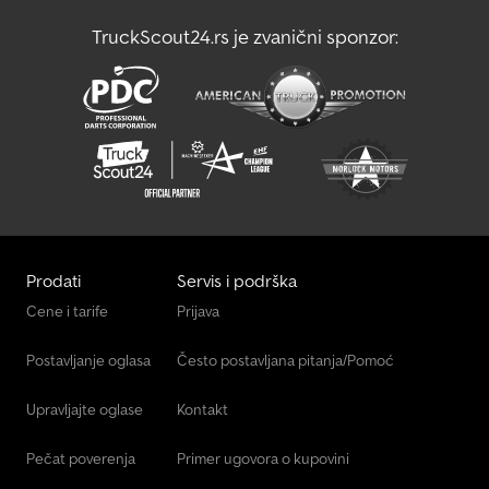
TruckScout24.rs je zvanični sponzor:
Prodati
Servis i podrška
Cene i tarife
Prijava
Postavljanje oglasa
Često postavljana pitanja/Pomoć
Upravljajte oglase
Kontakt
Pečat poverenja
Primer ugovora o kupovini