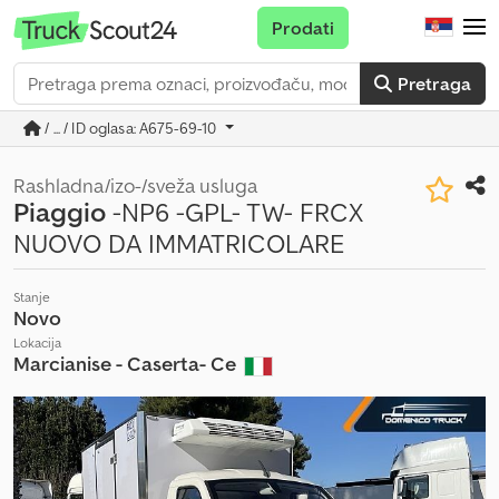
Prodati
Pretraga
/ ... / ID oglasa: A675-69-10
Rashladna/izo-/sveža usluga
Piaggio
-NP6 -GPL- TW- FRCX
NUOVO DA IMMATRICOLARE
Stanje
Novo
Lokacija
Marcianise - Caserta- Ce