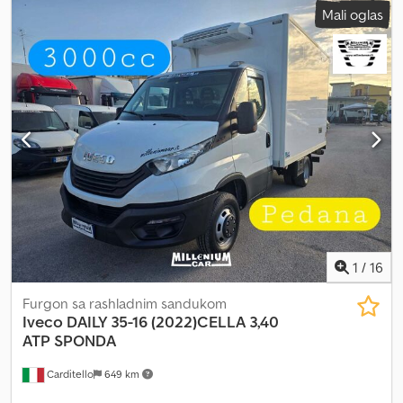
Mali oglas
Dksdjvbmfqspfx Akhjr NAPOMENA: NE ODGOVARAMO NA
EMAILOVE, SAMO TELEFONSKI KONTAKT. TEL. EMI-AUTOCAR
1
/
16
Furgon sa rashladnim sandukom
Iveco
DAILY 35-16 (2022)CELLA 3,40
ATP SPONDA
Carditello
649 km