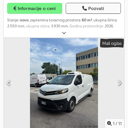
Možete rezervisati ponudu putem PayPal-a. – Mogućnost
Informacije o ceni
Pozvati
individualnog finansiranja. Carlo Mauri Srl ne snosi odgovornost za
eventualne nenamerne netačnosti u oglasu, koji ne predstavlja
Stanje:
novo
, zapremina tovarnog prostora:
60 m³
, ukupna širina:
nikakvu ugovornu obavezu. Navedene cene su bez PDV-a i
2.550 mm
, ukupna visina:
3.930 mm
, Godina proizvodnje:
2026
,
troškova prenosa vlasništva. Dedpfx Aovibruskhjkr
Oprema:
ABS
, OMEPS Kippsilo poluprikolica ---- Tip: CR 60 Šasija:
Dva potpuno automatski zavarena I uzdužna nosača sa zavarenim
Mali oglas
poprečnim nosačima, širina šasije 1.400 mm, kraljevski klin 2". Kip
cilindar: Hyva Djdex Nugdspfx Akhjkr Osovine i ogibljenje: Disk
kočnice 22,5", SAF osovinski sklopovi 3x 9t sa vazdušnim
ogibljenjem, razmak između osovina je 2 x 1310 mm, ventil za
podizanje i spuštanje, manometar za utovar na vrhu rezervoara,
Wabco Smartboard, Wabco TPMS sistem za nadzor pritiska u
gumama, prva osovina podizna bez priključka za tegljač, treća
osovina podizna sa Wabco Optiturn Felne i pneumatike: 6 točkova
sa pneumaticima dimenzija 385/65 R22,5, po izboru proizvođača na
aluminijumskim felnama Alcoa Dura Bright 11,75x22,5 ET 120
Kočioni sistem: EBS 4S/2M WABCO pneumatski kočioni sistem sa
RSS, prema standardu 98/12/CE - ECE R13/09, indikator
istrošenosti kočnica priključen Stope: Mehaničke stope sa dva
stepena brzine, 2x 20t nosivosti sa okretnom nogom, zadnje
1
/
11
pomoćne stope sa ručicom Električni sistem: Sve svetlosne