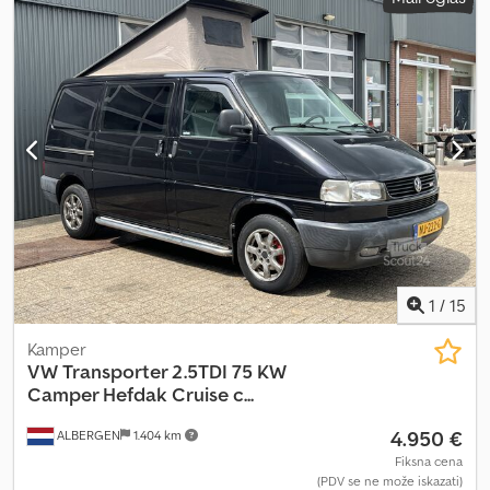
1
/
15
Kamper
VW
Transporter 2.5TDI 75 KW
Camper Hefdak Cruise c...
4.950 €
ALBERGEN
1.404 km
Fiksna cena
(PDV se ne može iskazati)