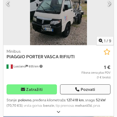
upravljač, Kerstner rashladno vozilo, za transport sveže robe, itd.
Zadržavamo pravo na greške, zamenu i pravopisne greške. Prodaja
samo pravnim licima i za izvoz. !!!! Fg-5429 !!!! Šifra ključa 107 !!!!!
Prednje staklo ima pukotinu !!!!! Test/probna vožnja moguća u
Dekri, Tüv-u ili VW-u !!!!! PO NALOGU KUPCA !!!!
1
/
9
Minibus
PIAGGIO
PORTER VASCA RIFIUTI
1 €
Lusciano
655 km
Fiksna cena plus PDV
(1 € bruto)
Zatražiti
Pozvati
Stanje:
polovno
, pređena kilometraža:
127.418 km
, snaga:
52 kW
(70,70 KS)
, vrsta goriva:
benzin
, tip prenosa:
mehanički
, prva
registracija:
04/2015
, boja:
bela
, broj sedišta:
2
, Godina
proizvodnje:
2015
, PORTER CASSONE kontejner za otpad