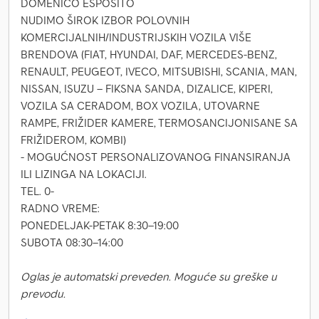
DOMENICO ESPOSITO
NUDIMO ŠIROK IZBOR POLOVNIH
KOMERCIJALNIH/INDUSTRIJSKIH VOZILA VIŠE
BRENDOVA (FIAT, HYUNDAI, DAF, MERCEDES-BENZ,
RENAULT, PEUGEOT, IVECO, MITSUBISHI, SCANIA, MAN,
NISSAN, ISUZU – FIKSNA SANDA, DIZALICE, KIPERI,
VOZILA SA CERADOM, BOX VOZILA, UTOVARNE
RAMPE, FRIŽIDER KAMERE, TERMOSANCIJONISANE SA
FRIŽIDEROM, KOMBI)
- MOGUĆNOST PERSONALIZOVANOG FINANSIRANJA
ILI LIZINGA NA LOKACIJI.
TEL. 0-
RADNO VREME:
PONEDELJAK-PETAK 8:30–19:00
SUBOTA 08:30–14:00
Oglas je automatski preveden. Moguće su greške u
prevodu.