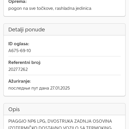
Oprema:
pogon na sve točkove, rashladna jedinica
Detalji ponude
ID oglasa:
A675-69-10
Referentni broj:
20277262
Ažuriranje:
последњи пут дана 27.01.2025
Opis
PIAGGIO NP6 LPG, DVOSTRUKA ZADNJA OSOVINA
IZOTERMIČKO DOSTAVNO VOZILO SA TERMOKING