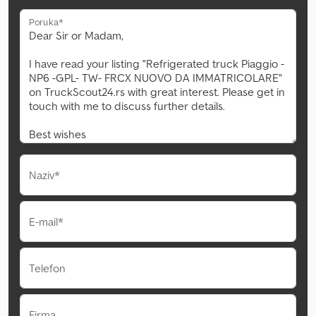
Poruka*
Naziv*
E-mail*
Telefon
Firma