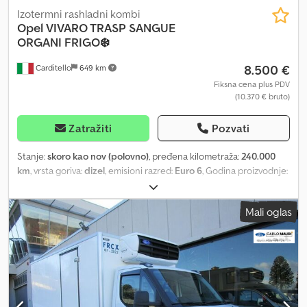
Izotermni rashladni kombi
Opel
VIVARO TRASP SANGUE
ORGANI FRIGO❄️
8.500 €
Carditello
649 km
Fiksna cena plus PDV
(10.370 € bruto)
Zatražiti
Pozvati
Stanje:
skoro kao nov (polovno)
, pređena kilometraža:
240.000
km
, vrsta goriva:
dizel
, emisioni razred:
Euro 6
, Godina proizvodnje:
2019
, OPEL VIVARO GODIŠTE 2019, IZOTERMIČKI SA FRIŽIDEROM,
NAMENJEN ZA TRANSPORT KRVI ILI ORGANA, SA DVOSTRUKOM
Mali oglas
TEMPERATUROM. KOMPLETAN SA ROTACIONIM SVETLOM I
SIRENOM. PREĐENO 240.000 KM. VOZILO U PERFEKTNOM
STANJU. Djdswxx Nzspfx Akhokr BENITO 3383844139 MICHELE
3394588233