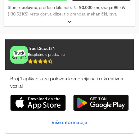
Euro VI-E UKUPNA DOZVOLJENA MASA: 3.500 kg MOTOR: 2000
Stanje:
polovno
, pređena kilometraža:
90.000 km
, snaga:
96 kW
cm³ Brend: Renault Trucks KORISNE UNUTRAŠNJE DIMENZIJE: D
(130,52 KS)
, vrsta goriva:
dizel
, tip prenosa:
mehanički
, prva
304 cm x Š 204 cm x V 200 cm KORISNA NOSIVOST: 850 kg
registracija:
03/2019
, emisioni razred:
Euro 6
, boja:
bela
, broj
Dkodpfxov Nqdtj Akher SNAGA: 170 KS GAMA: Master
sedišta:
2
, Godina proizvodnje:
2019
,
KILOMETRAŽA: 0 MENJAČ: manuelni, 6 brzina OPREMA: Izotermni
frižider GORIVO: Dizel MEĐUOSOVINSKO RASTOJANJE: 3.585 mm
TruckScout24
Besplatno u prodavnici
Broj 1 aplikacija za polovna komercijalna i rekreativna
vozila!
Više informacija