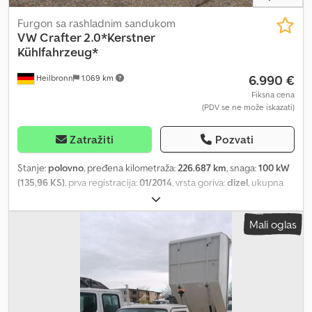
Furgon sa rashladnim sandukom
VW
Crafter 2.0*Kerstner
Kühlfahrzeug*
6.990 €
Heilbronn
1.069 km
Fiksna cena
(PDV se ne može iskazati)
Zatražiti
Pozvati
Stanje:
polovno
, pređena kilometraža:
226.687 km
, snaga:
100 kW
(135,96 KS)
, prva registracija:
01/2014
, vrsta goriva:
dizel
, ukupna
težina:
3.500 kg
, boja:
bela
, tip prenosa:
mehanički
, emisioni
razred:
Euro 5
, broj sedišta:
3
, Oprema:
ABS, centralno
Mali oglas
zaključavanje, elektronski program stabilnosti (ESP), filter za
čađ, navigacioni sistem
, !!!!! HLAĐENJE NE RADI !!!!! Dkodpfjx Iai Ijx
Akher 3 sedišta, servo volan, vazdušni jastuk za vozača, 6-brzinski
ručni menjač, obrtomer, servo volan, električni podizači prozora,
putni računar, električni spoljašnji retrovizori, središnji naslon za
ruku, Euro5, krilna zadnja vrata, centralno zaključavanje + daljinski