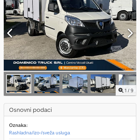
1
/
9
Osnovni podaci
Oznaka:
Rashladna/izo-/sveža usluga