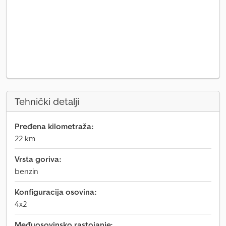
Tehnički detalji
Pređena kilometraža:
22 km
Vrsta goriva:
benzin
Konfiguracija osovina:
4x2
Međuosovinsko rastojanje: