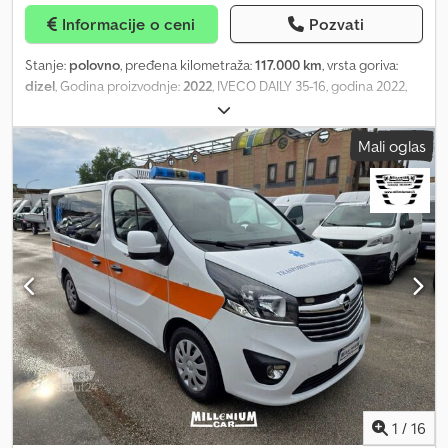
Informacije o ceni
Pozvati
Stanje:
polovno
, pređena kilometraža:
117.000 km
, vrsta goriva:
dizel
, Godina proizvodnje:
2022
, IVECO DAILY 35-16, godina 2022,
EURO 6, 117.000 km. LAURI rashladna nadgradnja, unutrašnje
dimenzije 3,40 x 2,20 x 2 m. THERMO KING V300 rashladna grupa,
Mali oglas
napajanje na mrežu 380V (ATP važi do 06/2028, obnovljivo). ANTEO
hidraulična rampa nosivosti 800 kg. Klima uređaj, fabrički stereo,
tempomat. Jedan vlasnik. Mogućnost finansiranja ili lizinga na licu
mesta. Garancija 1 godina. Dkedpsy Ia Scjfx Akhor
1
/
16