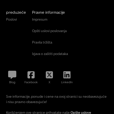
preduzeće
Pravne informacije
Poslovi
Impresum
Opšti uslovi poslovanja
Pravila tržišta
Izjava o zaštiti podataka
Blog
Facebook
X
LinkedIn
Sve informacije, ponude i cene na ovoj stranici su neobavezujuće
i nisu pravno obavezujuće!
Korišćenjem ove stranice prihvatate naše
Opšte uslove