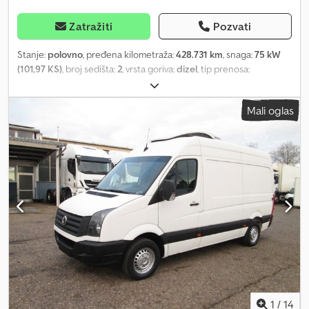
Zatražiti
Pozvati
Stanje:
polovno
, pređena kilometraža:
428.731 km
, snaga:
75 kW
(101,97 KS)
, broj sedišta:
2
, vrsta goriva:
dizel
, tip prenosa:
mehanički
, boja:
crn
, prva registracija:
05/1999
, emisioni razred:
euro2
, broj prethodnih vlasnika:
1
, Godina proizvodnje:
1999
,
Mali oglas
Oprema:
centralno zaključavanje, kompletna servisna istorija,
maglenke, servo upravljač, tempomat, vučna spojnica prikolice
,
= Dodatne opcije i pribor = Dsdpfx Asy Tk U Ejkhekr - Utikač od 12
volti - Električni podizači prozora - Daljinsko zaključavanje -
Maglenke - Radio - Radio sa podrškom za MP3 = Dodatne
informacije = Opšte informacije Broj vrata: 4 Godina modela: 2026
Tehničke informacije Broj cilindara: 5 Zapremina motora: 2.461 cm³
Menjač: 5 brzina, ručni menjač Težine Sopstvena težina: 1.671 kg
Nosivost: 1.009 kg Maksimalna dozvoljena masa: 2.680 kg
Maksimalna dopuštena masa prikolice: 1.820 kg (nekočena 700 kg)
Unutrašnjost Boja unutrašnjosti: crna Stanje Broj ključeva: 2 (1
daljinski upravljač) Bezbednost proizvoda Proizvođač: Dani
Autobedrijven B.V. Ootmarsumseweg 110 7665SE ALBERGEN, NL
1
/
14