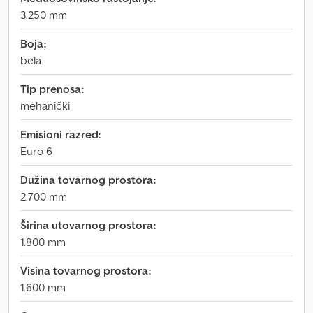
3.250 mm
Boja:
bela
Tip prenosa:
mehanički
Emisioni razred:
Euro 6
Dužina tovarnog prostora:
2.700 mm
Širina utovarnog prostora:
1.800 mm
Visina tovarnog prostora:
1.600 mm