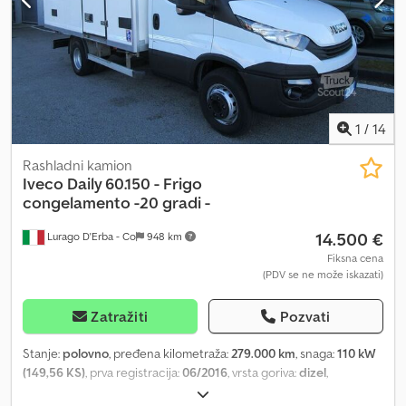
1
/
14
Rashladni kamion
Iveco
Daily 60.150 - Frigo
congelamento -20 gradi -
14.500 €
Lurago D'Erba - Co
948 km
Fiksna cena
(PDV se ne može iskazati)
Zatražiti
Pozvati
Stanje:
polovno
, pređena kilometraža:
279.000 km
, snaga:
110 kW
(149,56 KS)
, prva registracija:
06/2016
, vrsta goriva:
dizel
,
konfiguracija osovina:
4x2
, boja:
bela
, tip prenosa:
mehanički
,