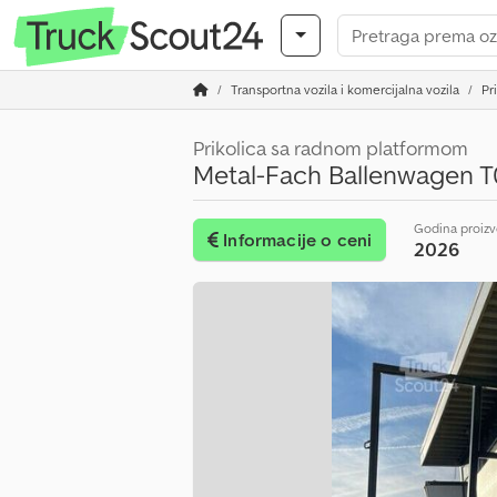
Transportna vozila i komercijalna vozila
Pr
Prikolica sa radnom platformom
Metal-Fach Ballenwagen T
Godina proiz
Informacije o ceni
2026