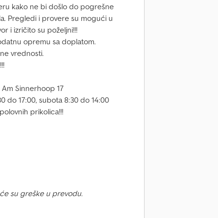
eru kako ne bi došlo do pogrešne
la. Pregledi i provere su mogući u
 izričito su poželjni!!!
dodatnu opremu sa doplatom.
ne vrednosti.
!!
, Am Sinnerhoop 17
0 do 17:00, subota 8:30 do 14:00
olovnih prikolica!!!
će su greške u prevodu.