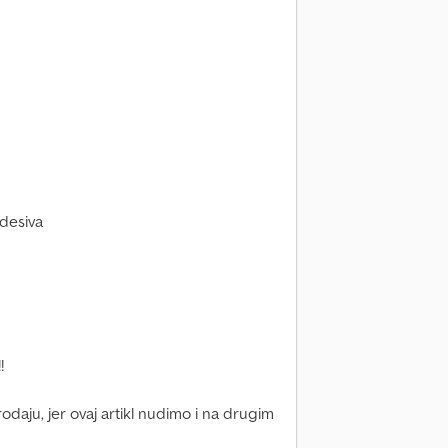
odesiva
!
daju, jer ovaj artikl nudimo i na drugim