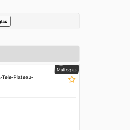
glas
Mali oglas
-Tele-Plateau-