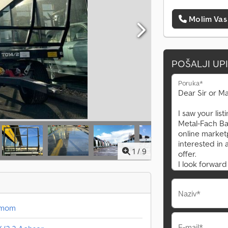
Molim Vas
POŠALJI UP
Poruka*
1
/
9
Naziv*
ormom
E-mail*