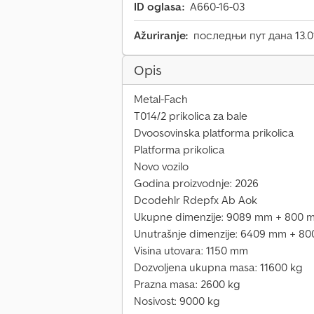
ID oglasa:
A660-16-03
Ažuriranje:
последњи пут дана 13.0
Opis
Metal-Fach
T014/2 prikolica za bale
Dvoosovinska platforma prikolica
Platforma prikolica
Novo vozilo
Godina proizvodnje: 2026
Dcodehlr Rdepfx Ab Aok
Ukupne dimenzije: 9089 mm + 800 
Unutrašnje dimenzije: 6409 mm + 8
Visina utovara: 1150 mm
Dozvoljena ukupna masa: 11600 kg
Prazna masa: 2600 kg
Nosivost: 9000 kg