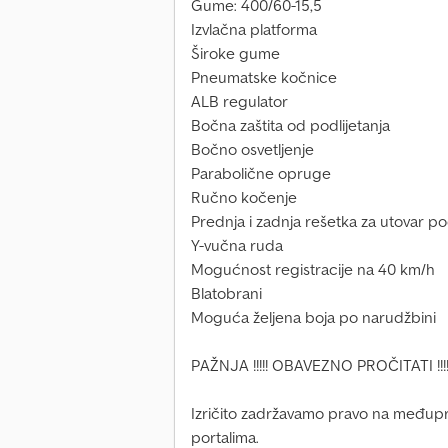
Gume: 400/60-15,5
Izvlačna platforma
Široke gume
Pneumatske kočnice
ALB regulator
Bočna zaštita od podlijetanja
Bočno osvetljenje
Parabolične opruge
Ručno kočenje
Prednja i zadnja rešetka za utovar p
Y-vučna ruda
Mogućnost registracije na 40 km/h
Blatobrani
Moguća željena boja po narudžbini
PAŽNJA !!!!! OBAVEZNO PROČITATI !!!!
Izričito zadržavamo pravo na međupro
portalima.