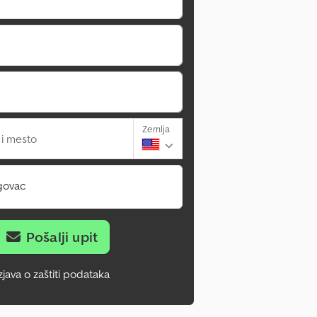
Zemlja
 i mesto
govac
Pošalji upit
zjava o zaštiti podataka