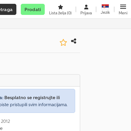
etraga
Prodati
Jezik
Lista želja
(0)
Prijava
Meni
a:
Besplatno se registrujte ili
iste pristupili svim informacijama.
 2012
ne