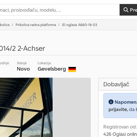
Pr
ikolica
Prikolica radna platforma
ID oglasa: A660-16-03
014/2 2-Achser
vodnje
Stanje
Lokacija
Novo
Gevelsberg
Dobavljač
Napomen
prijavite,
da b
Registrovan od:
426 Oglasi onli