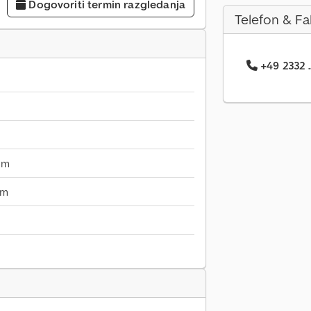
Dogovoriti termin razgledanja
Telefon & Fa
+49 2332 .
mm
mm