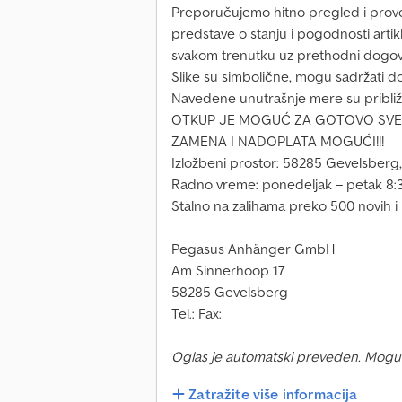
Preporučujemo hitno pregled i prov
predstave o stanju i pogodnosti artik
svakom trenutku uz prethodni dogovor i
Slike su simbolične, mogu sadržati 
Navedene unutrašnje mere su približ
OTKUP JE MOGUĆ ZA GOTOVO SVE!
ZAMENA I NADOPLATA MOGUĆI!!!
Izložbeni prostor: 58285 Gevelsberg
Radno vreme: ponedeljak – petak 8:3
Stalno na zalihama preko 500 novih i p
Pegasus Anhänger GmbH
Am Sinnerhoop 17
58285 Gevelsberg
Tel.: Fax:
Oglas je automatski preveden. Mogu
Zatražite više informacija