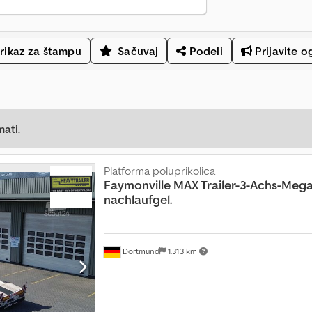
rikaz za štampu
Sačuvaj
Podeli
Prijavite o
mati.
Platforma poluprikolica
Faymonville
MAX Trailer-3-Achs-Mega
nachlaufgel.
Dortmund
1.313 km