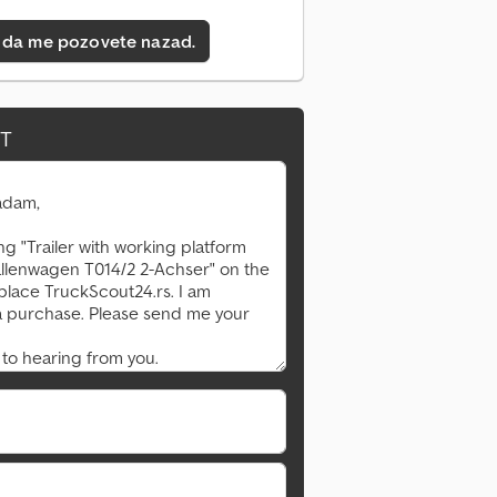
 da me pozovete nazad.
IT