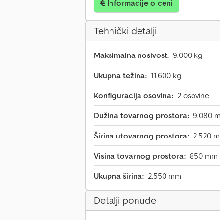
Informacije o ceni
Tehnički detalji
Maksimalna nosivost:
9.000 kg
Ukupna težina:
11.600 kg
Konfiguracija osovina:
2 osovine
Dužina tovarnog prostora:
9.080 
Širina utovarnog prostora:
2.520 
Visina tovarnog prostora:
850 mm
Ukupna širina:
2.550 mm
Detalji ponude