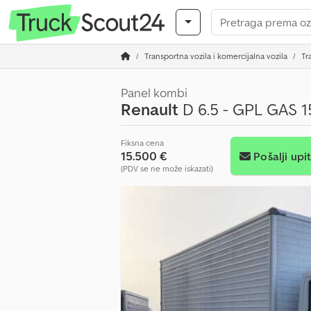
Transportna vozila i komercijalna vozila
Tr
Panel kombi
Renault
D 6.5 - GPL GAS 
Fiksna cena
15.500 €
Pošalji upi
(PDV se ne može iskazati)