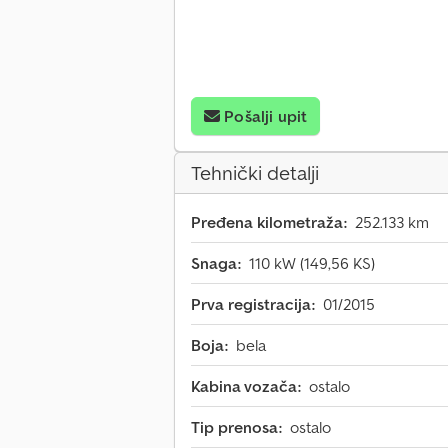
Pošalji upit
Tehnički detalji
Pređena kilometraža:
252.133 km
Snaga:
110 kW (149,56 KS)
Prva registracija:
01/2015
Boja:
bela
Kabina vozača:
ostalo
Tip prenosa:
ostalo