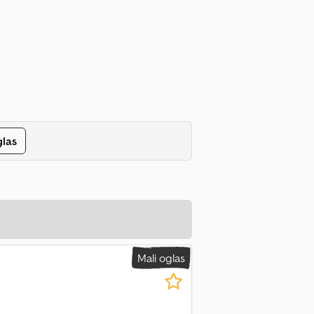
glas
Mali oglas