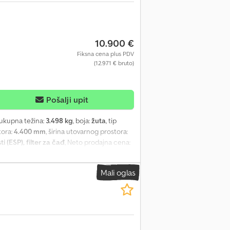
10.900 €
Fiksna cena plus PDV
(12.971 € bruto)
Pošalji upit
 ukupna težina:
3.498 kg
, boja:
žuta
, tip
tora:
4.400 mm
, širina utovarnog prostora:
 (ESP), filter za čađ
, Neto prodajna cena:
PDV može da se iskaže Euro 5 TÜV/tehnički
Hvala na razumevanju! Radno vreme i
Mali oglas
.00 do 16.00 petak: 9.00 - 13.00 subota:
o osoblje. Za pitanja: Christian Hirsch
-Prvi vlasnik -LED unutrašnje osvetljenje -
 -Razne ventilacije -Preklopive police -
 tovarnog prostora: 2,00 m Specijalna
), - Priprema za radio, - Prednji