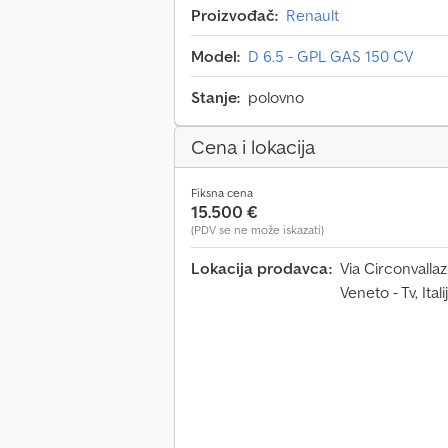
Proizvođač:
Renault
Model:
D 6.5 - GPL GAS 150 CV
Stanje:
polovno
Cena i lokacija
Fiksna cena
15.500 €
(PDV se ne može iskazati)
Lokacija prodavca:
Via Circonvalla
Veneto - Tv, Itali