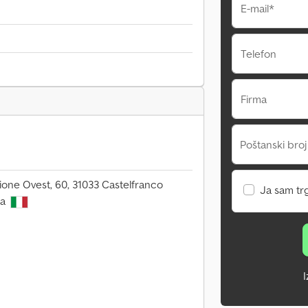
E-mail*
Telefon
Firma
Poštanski broj
zione Ovest, 60, 31033 Castelfranco
Ja sam tr
ja
I