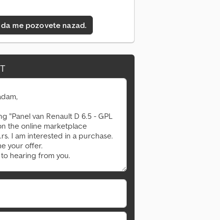
 da me pozovete nazad.
IT