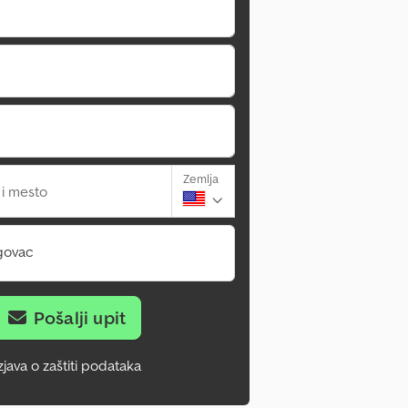
Zemlja
 i mesto
govac
Pošalji upit
zjava o zaštiti podataka