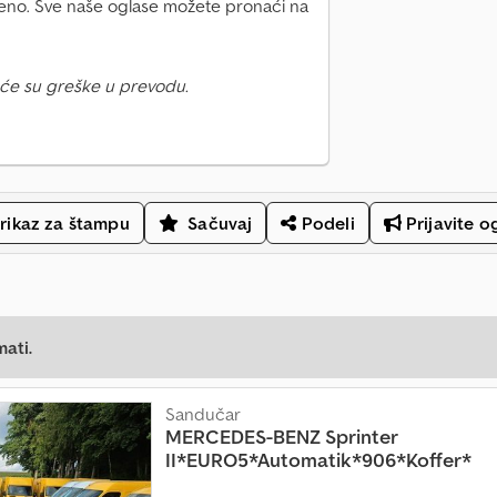
no. Sve naše oglase možete pronaći na
će su greške u prevodu.
rikaz za štampu
Sačuvaj
Podeli
Prijavite o
mati.
Sandučar
MERCEDES-BENZ
Sprinter
II*EURO5*Automatik*906*Koffer*