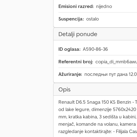
Emisioni razred:
nijedno
Suspencija:
ostalo
Detalji ponude
ID oglasa:
A590-86-36
Referentni broj:
copia_di_mmb6aw
Ažuriranje:
последњи пут дана 12.0
Opis
Renault D6.5 Snaga 150 KS Benzin - 
od lake legure, dimenzije 5760x2420
mm, kratka kabina, 3 sedišta u kabini
menjač, komande na volanu, kamera z
razgledanje kontaktirajte: - Filijala 