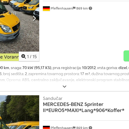
Pfeffenhausen
869 km
1
/
15
00 km
, snaga:
70 kW (95,17 KS)
, prva registracija:
10/2012
, vrsta goriva:
dizel
,
5
, broj sedišta:
2
, zapremina tovarnog prostora:
17 m³
, dužina tovarnog pros
 mm
, Oprema:
ABS, centralno zaključavanje, elektronski program stabilnosti
 sandučar (SAXAS) Prva registracija: 10/2012 Kilometraža: 72.000 km 19% 
-mailova, možemo ih zbog vremenskih razloga samo povremeno obrađivati! 
 najave mogući: Nije potrebno zakazivanje termina! ponedeljak - četvrtak: 9
Sandučar
MERCEDES-BENZ
Sprinter
fenhausen Za pitanja vam je na raspolaganju Christian Hirsch ili naše ljubazn
II*EURO5*MAXI*Lang*906*Koffer*
azimo u razgovoru sa klijentima. -Održavanje evidentirano u servisnoj knjizi 
rata između kabine i tovarnog sanduka -Kamera za vožnju unazad (vidi slike)
ca Dužina tovarnog prostora: 4,40 m Visina tovarnog prostora: 2,00 m Širina
20 A, Codpjvk Eb Nsfx Ah Ejha - Volan (mehanički podesiva upravljačka kolona
Pfeffenhausen
869 km