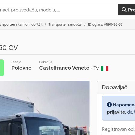
Pr
ansporteri i kamioni do 7,5 t
Transporter sandučar
ID oglasa: A590-86-36
150 CV
Stanje
Lokacija
Polovno
Castelfranco Veneto - Tv
t
Dobavljač
Napomen
prijavite,
da b
Registrovan od: