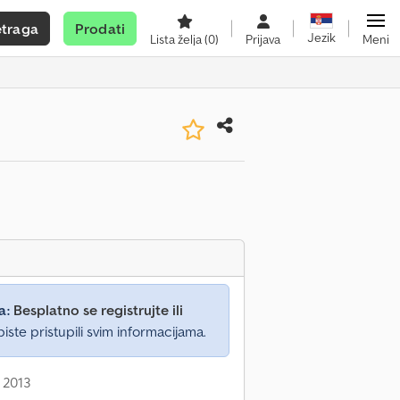
etraga
Prodati
Jezik
Lista želja
(0)
Prijava
Meni
a:
Besplatno se registrujte ili
iste pristupili svim informacijama.
 2013