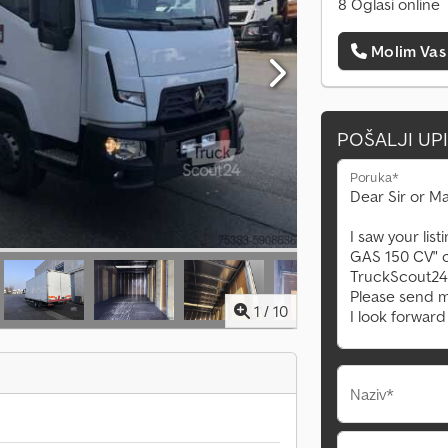
8 Oglasi online
Molim Vas
POŠALJI UP
Poruka*
1
/
10
Naziv*