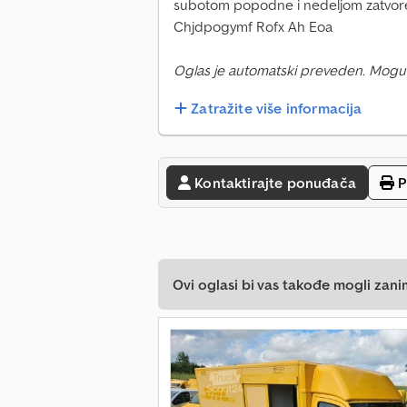
subotom popodne i nedeljom zatvore
Chjdpogymf Rofx Ah Eoa
Oglas je automatski preveden. Mogu
Zatražite više informacija
Kontaktirajte ponuđača
P
Ovi oglasi bi vas takođe mogli zani