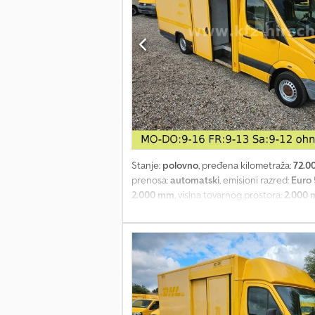
Stanje:
polovno
, pređena kilometraža:
72.0
prenosa:
automatski
, emisioni razred:
Euro 
2.000 mm
, visina tovarnog prostora:
2.000
10.900.- EUR Mercedes Benz Sprinter MAXI -
pregled: na zahtev NOVO ---- Molimo bez e
dodatne informacije: Pregled i kupovina bez
9.00 - 12.00 Adresa: Tabakried 11 84076 Pfef
Molimo, pokušajte više puta jer se često nal
Detektor pokreta u unutrašnjosti -Klizeća v
Električno zaključana vrata -Zadnja stepeni
oprema: - Pomoć pri kretanju, - Generator 2