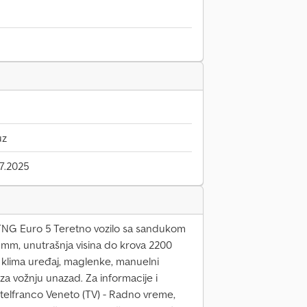
uz
7.2025
TNG Euro 5 Teretno vozilo sa sandukom
 mm, unutrašnja visina do krova 2200
, klima uređaj, maglenke, manuelni
a vožnju unazad. Za informacije i
Castelfranco Veneto (TV) - Radno vreme,