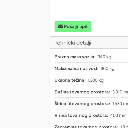
Pošalji upit
Tehnički detalji
Prazna masa vozila:
340 kg
Maksimalna nosivost:
960 kg
Ukupna težina:
1.300 kg
Dužina tovarnog prostora:
3.010 
Širina utovarnog prostora:
1.530 
Visina tovarnog prostora:
400 mm
Zapremina tovarnog prostora:
1,8 