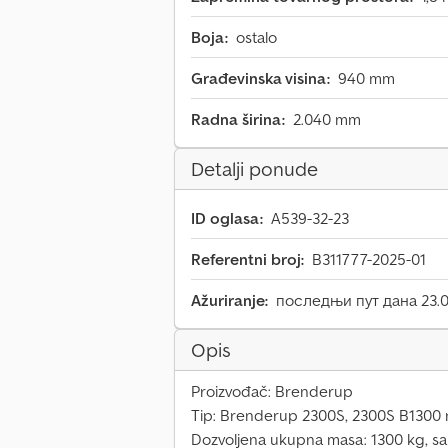
Boja:
ostalo
Građevinska visina:
940 mm
Radna širina:
2.040 mm
Detalji ponude
ID oglasa:
A539-32-23
Referentni broj:
B311777-2025-01
Ažuriranje:
последњи пут дана 23.0
Opis
Proizvođač: Brenderup
Tip: Brenderup 2300S, 2300S B1300 ni
Dozvoljena ukupna masa: 1300 kg, sa