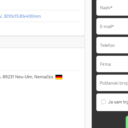
Naziv*
r KV, 3010x1530x400mm
E-mail*
Telefon
Firma
106, 89231 Neu-Ulm, Nemačka
Poštanski broj
Ja sam tr