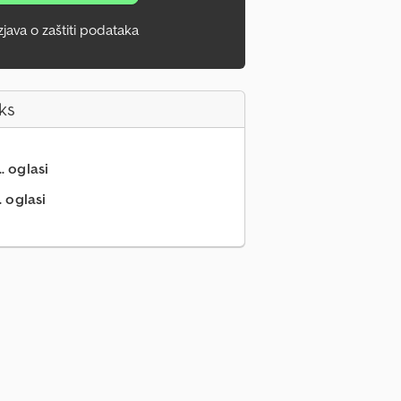
zjava o zaštiti podataka
ks
.. oglasi
. oglasi