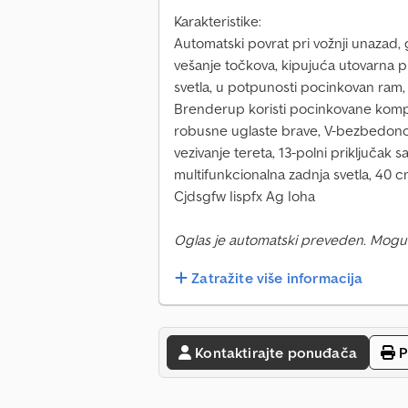
Karakteristike:
Automatski povrat pri vožnji unazad,
vešanje točkova, kipujuća utovarna pl
svetla, u potpunosti pocinkovan ram,
Brenderup koristi pocinkovane kompo
robusne uglaste brave, V-bezbedonos
vezivanje tereta, 13-polni priključak 
multifunkcionalna zadnja svetla, 40 c
Cjdsgfw Iispfx Ag Ioha
Oglas je automatski preveden. Mogu
Zatražite više informacija
Kontaktirajte ponuđača
P