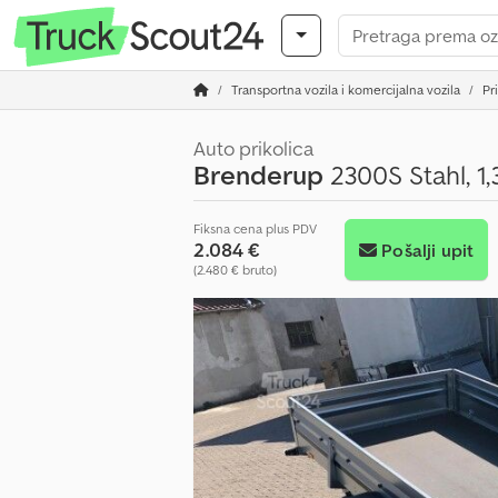
Transportna vozila i komercijalna vozila
Pr
Auto prikolica
Brenderup
2300S Stahl, 1
Fiksna cena plus PDV
2.084 €
Pošalji upit
(2.480 € bruto)