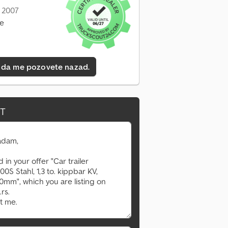
: 2007
ne
 da me pozovete nazad.
IT