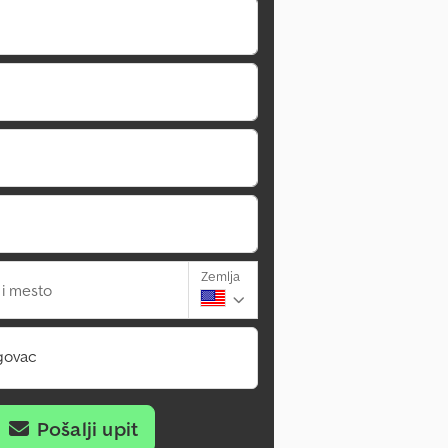
Zemlja
 i mesto
govac
Pošalji upit