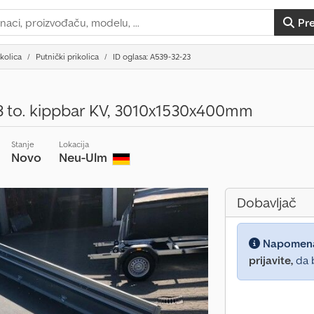
Pr
ikolica
Putnički prikolica
ID oglasa: A539-32-23
,3 to. kippbar KV, 3010x1530x400mm
Stanje
Lokacija
Novo
Neu-Ulm
Dobavljač
Napomen
prijavite,
da b