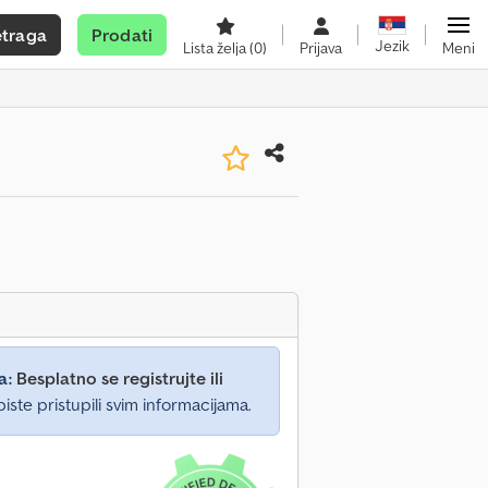
etraga
Prodati
Jezik
Lista želja
(0)
Prijava
Meni
a:
Besplatno se registrujte ili
iste pristupili svim informacijama.