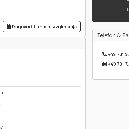
I
Dogovoriti termin razgledanja
Telefon & Fa
+49 731 9.
+49 731 7..
mm
mm
m³