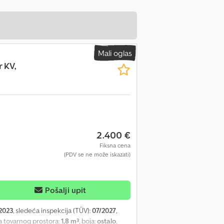
Mali oglas
r KV,
2.400 €
Fiksna cena
(PDV se ne može iskazati)
Pošalji upit
2023
, sledeća inspekcija (TÜV):
07/2027
,
a tovarnog prostora:
1,8 m³
, boja:
ostalo
,