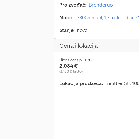
Proizvođač:
Brenderup
Model:
2300S Stahl, 1,3 to. kippba
Stanje:
novo
Cena i lokacija
Fiksna cena plus PDV
2.084 €
(2.480 € bruto)
Lokacija prodavca:
Reuttier Str. 