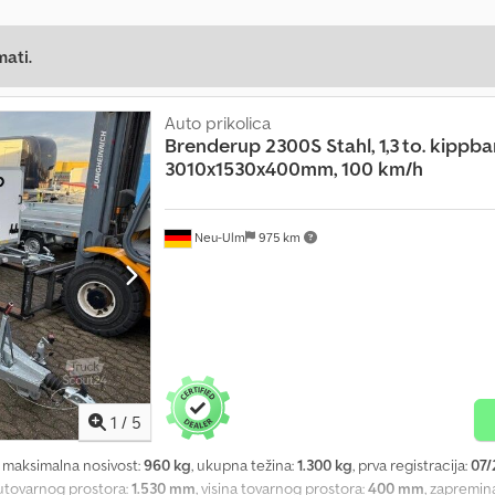
mati.
Auto prikolica
Brenderup
2300S Stahl, 1,3 to. kippba
3010x1530x400mm, 100 km/h
Neu-Ulm
975 km
1
/
5
, maksimalna nosivost:
960 kg
, ukupna težina:
1.300 kg
, prva registracija:
07/
a utovarnog prostora:
1.530 mm
, visina tovarnog prostora:
400 mm
, zapremin