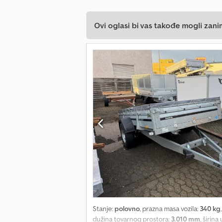
Ovi oglasi bi vas takođe mogli zani
Stanje:
polovno
, prazna masa vozila:
340 kg
dužina tovarnog prostora:
3.010 mm
, širin