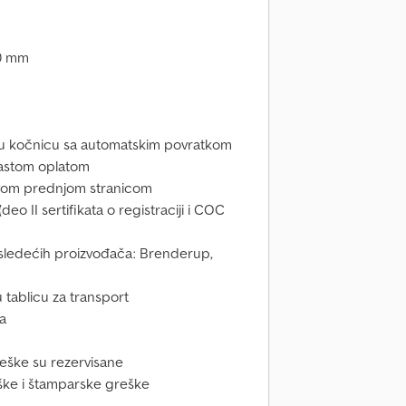
00 mm
dnu kočnicu sa automatskim povratkom
rastom oplatom
pivom prednjom stranicom
o II sertifikata o registraciji i COC
a sledećih proizvođača: Brenderup,
tablicu za transport
ča
eške su rezervisane
ke i štamparske greške