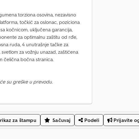
 gumena torziona osovina, nezavisno
atforma, točkić za oslonac, poziciona
 sa kočnicom, uključena garancija,
nente za optimalnu zaštitu od rđe,
na ruda, 4 unutrašnje tačke za
sa svetlom za vožnju unazad, zaštićena
m čelična bočna stranica.
će su greške u prevodu.
rikaz za štampu
Sačuvaj
Podeli
Prijavite o