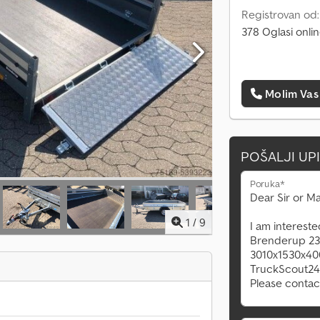
Registrovan od
378 Oglasi onli
Molim Vas
POŠALJI UP
Poruka*
1
/
9