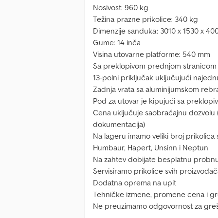
Nosivost: 960 kg
Težina prazne prikolice: 340 kg
Dimenzije sanduka: 3010 x 1530 x 4
Gume: 14 inča
Visina utovarne platforme: 540 mm
Sa preklopivom prednjom stranicom
13-polni priključak uključujući naje
Zadnja vrata sa aluminijumskom reb
Pod za utovar je kipujući sa preklo
Cena uključuje saobraćajnu dozvolu (de
dokumentacija)
Na lageru imamo veliki broj prikolic
Humbaur, Hapert, Unsinn i Neptun
Na zahtev dobijate besplatnu probnu 
Servisiramo prikolice svih proizvođa
Dodatna oprema na upit
Tehničke izmene, promene cena i gr
Ne preuzimamo odgovornost za greš