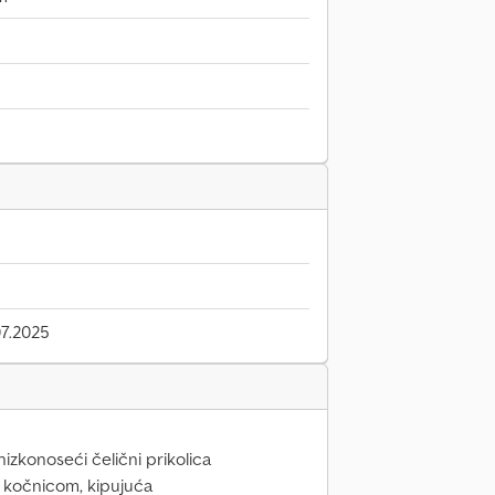
7.2025
zkonoseći čelični prikolica
 kočnicom, kipujuća