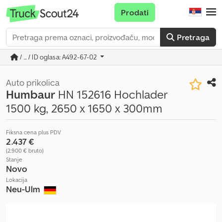
Prodati
Pretraga
/ ... / ID oglasa: A492-67-02
Auto prikolica
Humbaur
HN 152616 Hochlader
1500 kg, 2650 x 1650 x 300mm
Fiksna cena plus PDV
2.437 €
(2.900 € bruto)
Stanje
Novo
Lokacija
Neu-Ulm