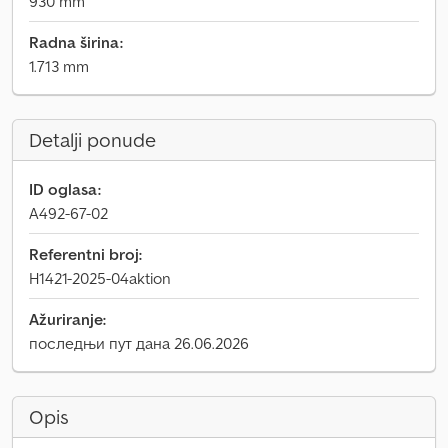
930 mm
Radna širina:
1.713 mm
Detalji ponude
ID oglasa:
A492-67-02
Referentni broj:
H1421-2025-04aktion
Ažuriranje:
последњи пут дана 26.06.2026
Opis