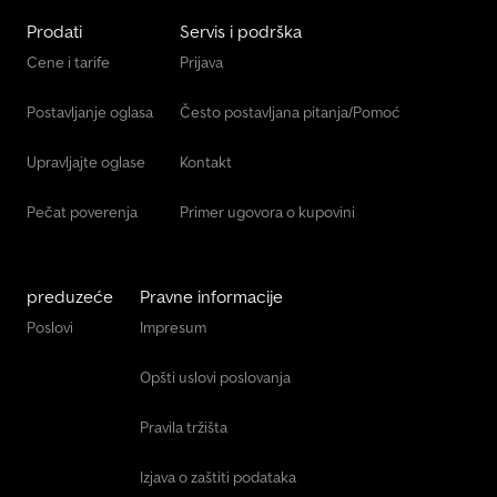
Prodati
Servis i podrška
Cene i tarife
Prijava
Postavljanje oglasa
Često postavljana pitanja/Pomoć
Upravljajte oglase
Kontakt
Pečat poverenja
Primer ugovora o kupovini
preduzeće
Pravne informacije
Poslovi
Impresum
Opšti uslovi poslovanja
Pravila tržišta
Izjava o zaštiti podataka