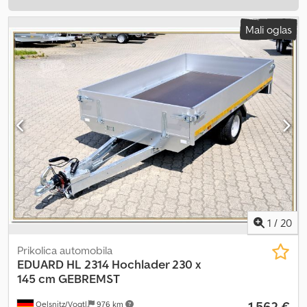
Mali oglas
1
/
20
Prikolica automobila
EDUARD
HL 2314 Hochlader 230 x
145 cm GEBREMST
1.562 €
Oelsnitz/Vogtl.
976 km