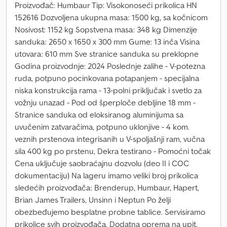
Proizvođač: Humbaur Tip: Visokonoseći prikolica HN
152616 Dozvoljena ukupna masa: 1500 kg, sa kočnicom
Nosivost: 1152 kg Sopstvena masa: 348 kg Dimenzije
sanduka: 2650 x 1650 x 300 mm Gume: 13 inča Visina
utovara: 610 mm Sve stranice sanduka su preklopne
Godina proizvodnje: 2024 Poslednje zalihe - V-potezna
ruda, potpuno pocinkovana potapanjem - specijalna
niska konstrukcija rama - 13-polni priključak i svetlo za
vožnju unazad - Pod od šperploče debljine 18 mm -
Stranice sanduka od eloksiranog aluminijuma sa
uvučenim zatvaračima, potpuno uklonjive - 4 kom.
veznih prstenova integrisanih u V-spoljašnji ram, vučna
sila 400 kg po prstenu, Dekra testirano - Pomoćni točak
Cena uključuje saobraćajnu dozvolu (deo II i COC
dokumentaciju) Na lageru imamo veliki broj prikolica
sledećih proizvođača: Brenderup, Humbaur, Hapert,
Brian James Trailers, Unsinn i Neptun Po želji
obezbeđujemo besplatne probne tablice. Servisiramo
prikolice svih proizvođača. Dodatna oprema na upit.