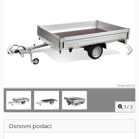
1
/
3
Osnovni podaci