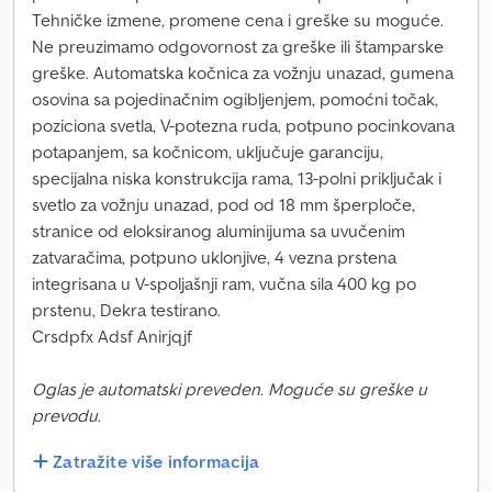
Tehničke izmene, promene cena i greške su moguće.
Ne preuzimamo odgovornost za greške ili štamparske
greške. Automatska kočnica za vožnju unazad, gumena
osovina sa pojedinačnim ogibljenjem, pomoćni točak,
poziciona svetla, V-potezna ruda, potpuno pocinkovana
potapanjem, sa kočnicom, uključuje garanciju,
specijalna niska konstrukcija rama, 13-polni priključak i
svetlo za vožnju unazad, pod od 18 mm šperploče,
stranice od eloksiranog aluminijuma sa uvučenim
zatvaračima, potpuno uklonjive, 4 vezna prstena
integrisana u V-spoljašnji ram, vučna sila 400 kg po
prstenu, Dekra testirano.
Crsdpfx Adsf Anirjqjf
Oglas je automatski preveden. Moguće su greške u
prevodu.
Zatražite više informacija