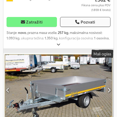
Fiksna cena plus PDV
(1.859 € bruto)
Zatražiti
Pozvati
Stanje:
novo
, prazna masa vozila:
257 kg
, maksimalna nosivost:
1.093 kg
, ukupna težina:
1.350 kg
, konfiguracija osovina:
1 osovina
,
dužina tovarnog prostora:
2.310 mm
, širina utovarnog prostora:
1.450 mm
, visina tovarnog prostora:
300 mm
, ukupna dužina:
3.600
Mali oglas
mm
, ukupna širina:
1.560 mm
, dimenzija gume:
195/50R13C
,
kočnica prikolice:
prikolica sa kočnicom
, Eduard HL 2314 1350
(1500) kg Visokonoseći prikolica sa jednom osovinom - NOVO
VOZILO - Tehničke specifikacije: * Dozvoljena ukupna masa: 1.350
kg (1.500 kg*) * Sopstvena masa: cca 262 kg * Nosivost: cca 1.093
(1.238*) kg * Unutrašnje dimenzije: 231 x 145 x 30 cm * Broj osovina:
1 * Visina utovarnog prostora: 63 cm * Gume: 195/50R13C Cjdpfx
Aovufatjdqjrf *> Šasija za ukupnu dozvoljenu masu 1.500 kg uz
doplatu, na upit Uz doplatu dostupna i dužina sanduka od 2,50 m.
Konstrukcija i oprema: * Vijčani ram, pocinkovan * Oslonac na
gumene federne osovine, pocinkovane i bez potrebe za
održavanjem, sa pojedinačnim oslanjanjem točkova * Pod od