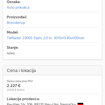
Oznaka:
Auto prikolica
Proizvođač:
Brenderup
Model:
Tieflader 2300S Stahl, 2,0 to. 3010x1530x400mm
Stanje:
novo
Cena i lokacija
Fiksna cena plus PDV
2.227 €
(2.650 € bruto)
Lokacija prodavca:
Reuttier Str. 106, 89231 Neu-Ulm, Nemačka