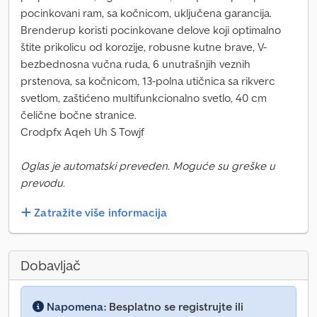
pocinkovani ram, sa kočnicom, uključena garancija.
Brenderup koristi pocinkovane delove koji optimalno
štite prikolicu od korozije, robusne kutne brave, V-
bezbednosna vučna ruda, 6 unutrašnjih veznih
prstenova, sa kočnicom, 13-polna utičnica sa rikverc
svetlom, zaštićeno multifunkcionalno svetlo, 40 cm
čelične bočne stranice.
Crodpfx Aqeh Uh S Towjf
Oglas je automatski preveden. Moguće su greške u
prevodu.
Zatražite više informacija
Dobavljač
Napomena:
Besplatno se registrujte ili