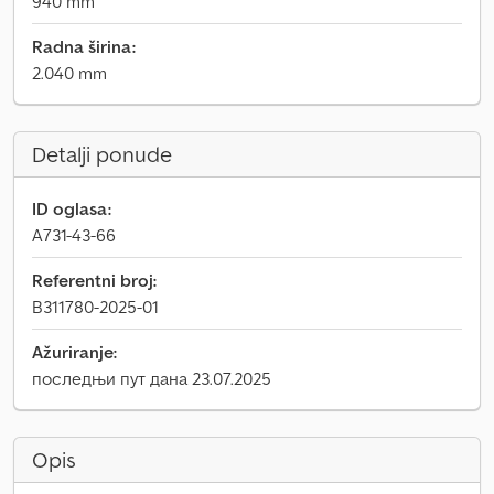
940 mm
Radna širina:
2.040 mm
Detalji ponude
ID oglasa:
A731-43-66
Referentni broj:
B311780-2025-01
Ažuriranje:
последњи пут дана 23.07.2025
Opis