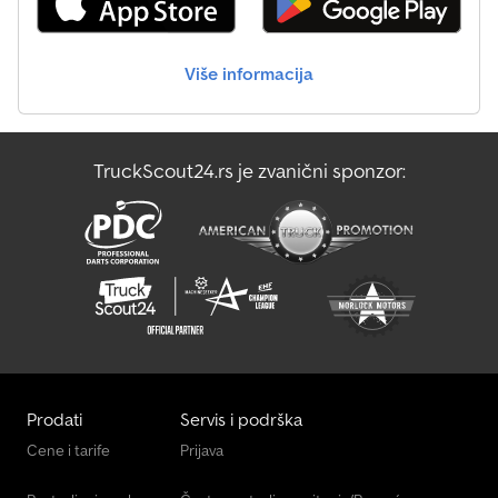
svetlom za vožnju unazad sa zadnjim maglenim svetlom sa
obeleživačima kontura radi veće bezbednosti 13-polni priključak,
EU oprema Točkovi i osovine obrtna osovina sa novom
Više informacija
kinematikom otporni plastični blatobrani klinovi za osiguranje
točkova sa nosačem montirani Codjwwm Dwspfx Aqworf
Mogućnosti vezivanja i osiguranja tereta brojne tačke za vezivanje
na trostranom relingu sa 400 daN (testirano prema DIN 75410-1)
TruckScout24.rs je zvanični sponzor:
Prodati
Servis i podrška
Cene i tarife
Prijava