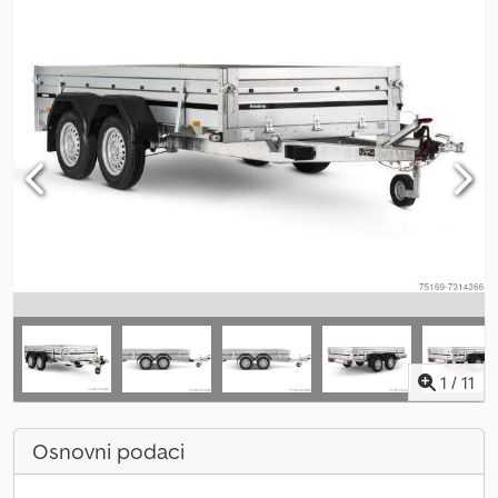
1
/
11
Osnovni podaci