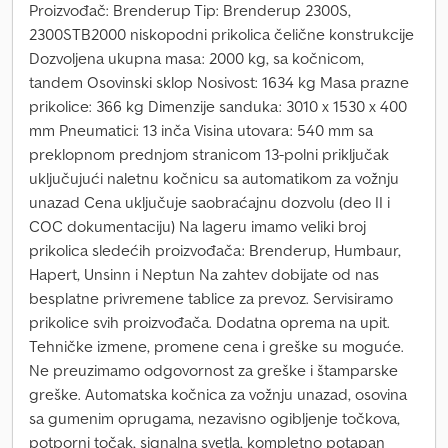
Proizvođač: Brenderup Tip: Brenderup 2300S,
2300STB2000 niskopodni prikolica čelične konstrukcije
Dozvoljena ukupna masa: 2000 kg, sa kočnicom,
tandem Osovinski sklop Nosivost: 1634 kg Masa prazne
prikolice: 366 kg Dimenzije sanduka: 3010 x 1530 x 400
mm Pneumatici: 13 inča Visina utovara: 540 mm sa
preklopnom prednjom stranicom 13-polni priključak
uključujući naletnu kočnicu sa automatikom za vožnju
unazad Cena uključuje saobraćajnu dozvolu (deo II i
COC dokumentaciju) Na lageru imamo veliki broj
prikolica sledećih proizvođača: Brenderup, Humbaur,
Hapert, Unsinn i Neptun Na zahtev dobijate od nas
besplatne privremene tablice za prevoz. Servisiramo
prikolice svih proizvođača. Dodatna oprema na upit.
Tehničke izmene, promene cena i greške su moguće.
Ne preuzimamo odgovornost za greške i štamparske
greške. Automatska kočnica za vožnju unazad, osovina
sa gumenim oprugama, nezavisno ogibljenje točkova,
potporni točak, signalna svetla, kompletno potapan