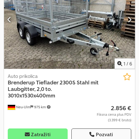
1
/
6
Auto prikolica
Brenderup
Tieflader 2300S Stahl mit
Laubgitter, 2,0 to.
3010x1530x400mm
2.856 €
Neu-Ulm
975 km
Fiksna cena plus PDV
(3.399 € bruto)
Zatražiti
Pozvati