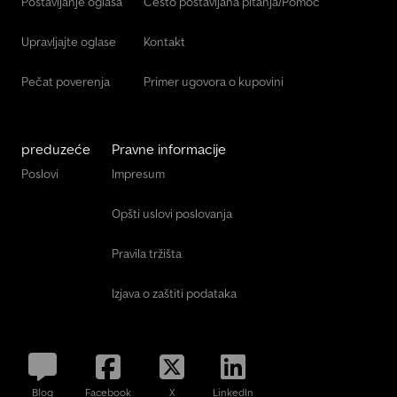
Postavljanje oglasa
Često postavljana pitanja/Pomoć
Upravljajte oglase
Kontakt
Pečat poverenja
Primer ugovora o kupovini
preduzeće
Pravne informacije
Poslovi
Impresum
Opšti uslovi poslovanja
Pravila tržišta
Izjava o zaštiti podataka
Blog
Facebook
X
LinkedIn