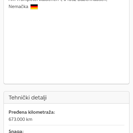
Nemačka
Tehnički detalji
Pređena kilometraža:
673.000 km
Snaga: