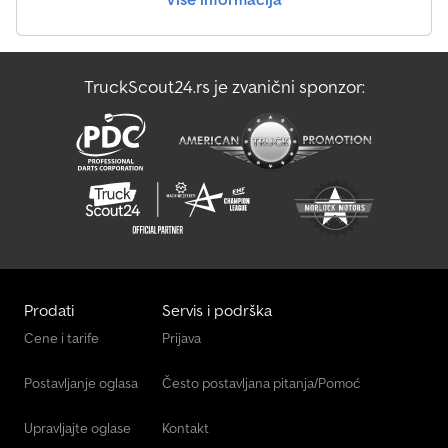
Ubrzanje (0–100): 22,4 s Maksimalna brzina: 130 km/h Težine
Sopstvena težina: 1.510 kg Nosivost: 665 kg Maksimalna dozvoljena
masa: 2.175 kg Unutrašnjost Unutrašnjost: crna Održavanje, istorija i
stanje Broj prethodnih vlasnika: 2 Credpfx Aqsy Hv T Telof Broj
TruckScout24.rs je zvanični sponzor:
ključeva: 2 (2 daljinska upravljača) Bezbednost proizvoda
Proizvođač: Dani Autobedrijven B.V. Ootmarsumseweg 110 7665SE
ALBERGEN, NL
Prodati
Servis i podrška
Cene i tarife
Prijava
Postavljanje oglasa
Često postavljana pitanja/Pomoć
Upravljajte oglase
Kontakt