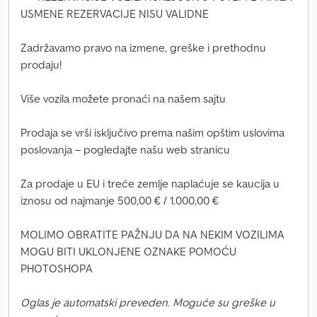
USMENE REZERVACIJE NISU VALIDNE
Zadržavamo pravo na izmene, greške i prethodnu
prodaju!
Više vozila možete pronaći na našem sajtu
Prodaja se vrši isključivo prema našim opštim uslovima
poslovanja – pogledajte našu web stranicu
Za prodaje u EU i treće zemlje naplaćuje se kaucija u
iznosu od najmanje 500,00 € / 1.000,00 €
MOLIMO OBRATITE PAŽNJU DA NA NEKIM VOZILIMA
MOGU BITI UKLONJENE OZNAKE POMOĆU
PHOTOSHOPA
Oglas je automatski preveden. Moguće su greške u