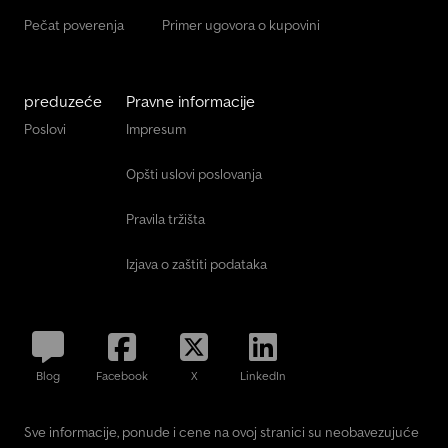
Pečat poverenja
Primer ugovora o kupovini
preduzeće
Pravne informacije
Poslovi
Impresum
Opšti uslovi poslovanja
Pravila tržišta
Izjava o zaštiti podataka
Blog
Facebook
X
LinkedIn
Sve informacije, ponude i cene na ovoj stranici su neobavezujuće