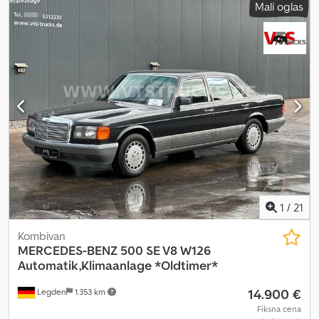
Mali oglas
proizvodnje:
2016
, broj mašine/vozila:
YV3T2U821GA175710
,
Oprema:
ABS, klima uređaj, kupatilo, tempomat
, Obaveštavamo
vas da se na spoljašnjoj karoseriji nalaze nalepnice. Napominjemo
da su dokumenta ovog vozila španska, te će u slučaju prodaje u
Italiji troškovi nacionalizacije i registracije biti na teret kupca.
Vozilo je dostupno po ceni Kupi Odmah ili možete poslati svoju
ponudu i započeti pregovore. Credpeynmaxsfx Aqlef
1
/
21
Kombivan
MERCEDES-BENZ
500 SE V8 W126
Automatik,Klimaanlage *Oldtimer*
14.900 €
Legden
1.353 km
Fiksna cena