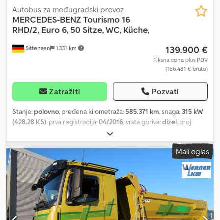
Autobus za međugradski prevoz
MERCEDES-BENZ
Tourismo 16
RHD/2, Euro 6, 50 Sitze, WC, Küche,
139.900 €
Sittensen
1.331 km
Fiksna cena plus PDV
(166.481 € bruto)
Zatražiti
Pozvati
Stanje:
polovno
, pređena kilometraža:
585.371 km
, snaga:
315 kW
(428,28 KS)
, prva registracija:
04/2016
, vrsta goriva:
dizel
, broj
sedišta:
50
, tip prenosa:
poluautomatski
, sledeća inspekcija (TÜV):
05/2026
, emisioni razred:
Euro 6
, boja:
plava
, kočnice:
retarder
,
Mali oglas
Oprema:
ABS, grejač za parkiranje, klima uređaj, kuhinja na
brodu, kupatilo, navigacioni sistem
, zelena ekološka nalepnica,
Euro VI motor, poluautomatski menjač, ABS, ASR, sistem za
podizanje i spuštanje, centralno zaključavanje, retarder,
tempomat, digitalni tahograf, klima uređaj, dodatno grejanje
Webasto, zvučnici, mikrofon, 2x frižider, stereo sistem sa radiom,
CD plejer, DVD plejer, 2x monitor, navigacioni sistem, grejano