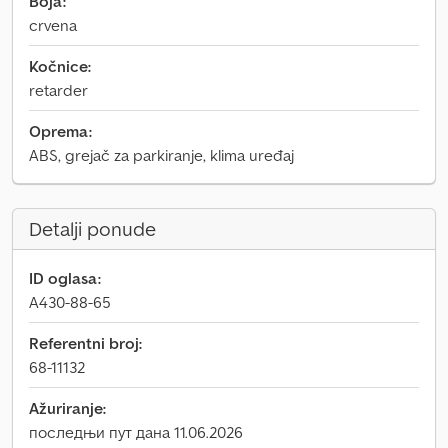
Boja:
crvena
Kočnice:
retarder
Oprema:
ABS, grejač za parkiranje, klima uređaj
Detalji ponude
ID oglasa:
A430-88-65
Referentni broj:
68-11132
Ažuriranje:
последњи пут дана 11.06.2026