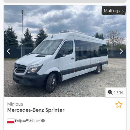
Mali oglas
1
/
14
Minibus
Mercedes-Benz
Sprinter
Poljska
891 km