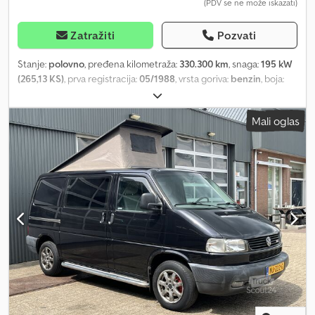
(PDV se ne može iskazati)
Zatražiti
Pozvati
Stanje:
polovno
, pređena kilometraža:
330.300 km
, snaga:
195 kW
(265,13 KS)
, prva registracija:
05/1988
, vrsta goriva:
benzin
, boja:
crn
, tip prenosa:
automatski
, Oprema:
ABS, klima uređaj
, * Becker
Europa radio * Kožna sedišta * Klima uređaj * Automatski menjač
Mali oglas
Odlično stanje!! * Tempomat * ABS * Servo volan * Alu felne * G-
Kat katalizator * Originalna farba * Originalni enterijer * Godina
proizvodnje: 1988 * 8-cilindara ----Interni broj vozila: 7954----
Zadržavamo pravo na greške i međuprodaju. WhatsApp podrška
dostupna! Za pitanja o vozilu ili dodatne informacije, pišite nam
putem WhatsApp-a. Credpfovhu Rujx Aqljf Whatsapp Whatsapp