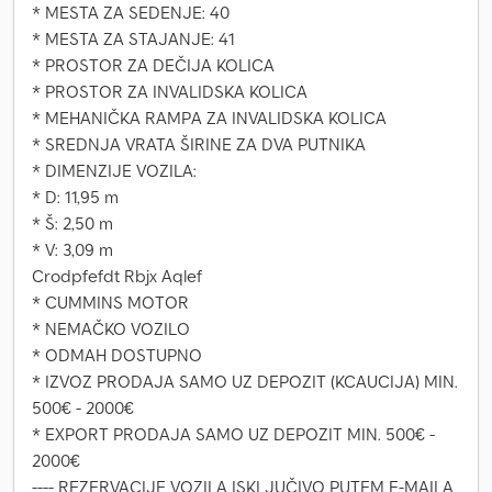
* MESTA ZA SEDENJE: 40
* MESTA ZA STAJANJE: 41
* PROSTOR ZA DEČIJA KOLICA
* PROSTOR ZA INVALIDSKA KOLICA
* MEHANIČKA RAMPA ZA INVALIDSKA KOLICA
* SREDNJA VRATA ŠIRINE ZA DVA PUTNIKA
* DIMENZIJE VOZILA:
* D: 11,95 m
* Š: 2,50 m
* V: 3,09 m
Crodpfefdt Rbjx Aqlef
* CUMMINS MOTOR
* NEMAČKO VOZILO
* ODMAH DOSTUPNO
* IZVOZ PRODAJA SAMO UZ DEPOZIT (KCAUCIJA) MIN.
500€ - 2000€
* EXPORT PRODAJA SAMO UZ DEPOZIT MIN. 500€ -
2000€
---- REZERVACIJE VOZILA ISKLJUČIVO PUTEM E-MAILA