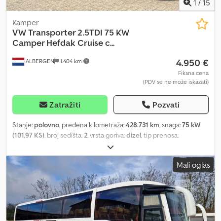
1
/
15
Kamper
VW
Transporter 2.5TDI 75 KW
Camper Hefdak Cruise c...
4.950 €
ALBERGEN
1.404 km
Fiksna cena
(PDV se ne može iskazati)
Zatražiti
Pozvati
Stanje:
polovno
, pređena kilometraža:
428.731 km
, snaga:
75 kW
(101,97 KS)
, broj sedišta:
2
, vrsta goriva:
dizel
, tip prenosa:
mehanički
, boja:
crn
, prva registracija:
05/1999
, emisioni razred:
euro2
, broj prethodnih vlasnika:
1
, Godina proizvodnje:
1999
,
Mali oglas
Oprema:
centralno zaključavanje, kompletna servisna istorija,
maglenke, servo upravljač, tempomat, vučna spojnica prikolice
,
= Dodatne opcije i pribor = - Utikač od 12 volti - Električni podizači
prozora - Daljinsko zaključavanje - Maglenke - Radio - Radio sa
podrškom za MP3 = Dodatne informacije = Opšte informacije Broj
vrata: 4 Godina modela: 2026 Tehničke informacije Broj cilindara: 5