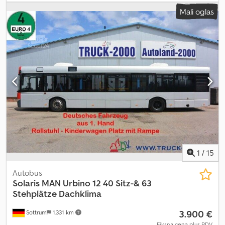
315/80 R22,5
, konfiguracija osovina:
8x4
, kočnice:
retarder
, boja:
Mali oglas
žuta
, tip prenosa:
automatski
, suspencija:
čelik-zrak
, Oprema:
ABS, diferencijalna blokada, dodatna prednja svetla, grejač za
parkiranje, kontrola proklizavanja, nizak nivo buke, retarder,
tempomat, vučna spojnica prikolice
, Rezervoar za ureo (AdBlue)
Zapremina motora 12.809 ccm Kuka za prikolicu (50 mm)
Hidraulika (pomoćni pogon) EBS Navigacioni sistem Euro 6 C
Cjdpfxsvk Un Ss Aqljrf Nosivost 17.500 kg Automatska klima Dautel
čelična okrugla kiperska korpa Hidraulična zadnja vrata, klatna
Sedlasta ploča Preklopiva zaštita od podletanja Sunčana zavesa
Rotaciona svetla Vazduh i struja za prikolicu Težine: Dozvoljeno
opterećenje SDAH: 18.000 kg Dozvoljeno opterećenje prikolice:
55.000 kg Ukupna dozvoljena masa voza: 68.000 kg Prazna težina
tegljača: 11.990 kg Ukupna dozvoljena masa voza: 64.000 kg
Zadržavamo pravo na greške.
1
/
15
Autobus
Solaris
MAN Urbino 12 40 Sitz-& 63
Stehplätze Dachklima
3.900 €
Sottrum
1.331 km
Fiksna cena plus PDV