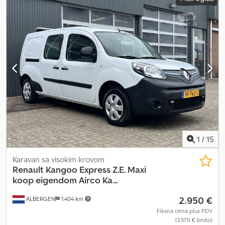
Oprema:
ABS, klima uređaj, tempomat
, Obaveštavamo vas da su
na vozilu izvršeni radovi na održavanju i unapređenju. Serigrafija je
zamagljena iz razloga privatnosti prodavca; vozilo će biti
isporučeno sa logotipom. Za izvoz van Italije, kupac je u obavezi da
izvrši tehnički pregled vozila. Vozilo je dostupno po ceni Kupi
Odmah ili možete poslati svoju ponudu i započeti pregovore.
Crsdpjynblcofx Aqlef
1
/
15
Karavan sa visokim krovom
Renault
Kangoo Express Z.E. Maxi
koop eigendom Airco Ka...
2.950 €
ALBERGEN
1.404 km
Fiksna cena plus PDV
(3.570 € bruto)