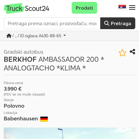
Prodati
Pretraga
/ ... / ID oglasa: A430-88-65
Gradski autobus
BERKHOF
AMBASSADOR 200 *
ANALOGTACHO *KLIMA *
Fiksna cena
3.990 €
(PDV se ne može iskazati)
Stanje
Polovno
Lokacija
Babenhausen