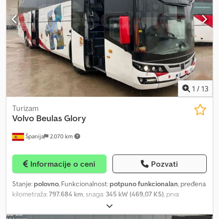
Aqlorf Drvena podloga dostupna uz doplatu! Novi 20 ft.
kancelarijski kontejner (Containex) Spoljašnja boja: RAL-9010
čisto bela, džepovi za viljuškar, zidna izolacija mineralna vuna 60
mm, krovna izolacija mineralna vuna 100 mm, podna izolacija
mineralna vuna 100 mm, unutrašnja visina kontejnera 2540 mm, 1
kom. konvektor 2 kW, 2 kom. spoljne LED lampe 43 W Ukupna masa
prikolice + kontejnera 2600 kg Nosivost još 900 kg moguća!
1
/
13
Turizam
Volvo
Beulas Glory
Španija
2.070 km
Informacije o ceni
Pozvati
Stanje:
polovno
, Funkcionalnost:
potpuno funkcionalan
, pređena
kilometraža:
797.684 km
, snaga:
345 kW (469,07 KS)
, prva
registracija:
01/2016
, vrsta goriva:
dizel
, broj sedišta:
68
, emisioni
razred:
Euro 6
, boja:
bela
, dimenzija gume:
315/80 R22.5
, Godina