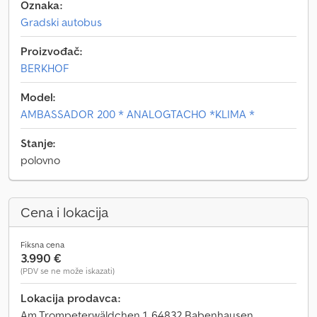
Oznaka:
Gradski autobus
Proizvođač:
BERKHOF
Model:
AMBASSADOR 200 * ANALOGTACHO *KLIMA *
Stanje:
polovno
Cena i lokacija
Fiksna cena
3.990 €
(PDV se ne može iskazati)
Lokacija prodavca:
Am Trompeterwäldchen 1, 64832 Babenhausen,