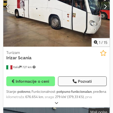
Zapremina motora: 2.461 cm³ Menjač: 5 brzina, ručni menjač
Težine Sopstvena težina: 1.671 kg Nosivost: 1.009 kg Maksimalna
dozvoljena masa: 2.680 kg Maksimalna dopuštena masa prikolice:
1.820 kg (nekočena 700 kg) Unutrašnjost Boja unutrašnjosti: crna
Stanje Crjdpfey Tk U Eex Aqlsf Broj ključeva: 2 (1 daljinski upravljač)
Bezbednost proizvoda Proizvođač: Dani Autobedrijven B.V.
Ootmarsumseweg 110 7665SE ALBERGEN, NL
1
/
15
Turizam
Irizar
Scania
Italia
727 km
Informacije o ceni
Pozvati
Stanje:
polovno
, Funkcionalnost:
potpuno funkcionalan
, pređena
kilometraža:
676.654 km
, snaga:
279 kW (379,33 KS)
, prva
registracija:
04/2008
, vrsta goriva:
dizel
, broj sedišta:
57
, emisioni
razred:
euro4
, boja:
bela
, dimenzija gume:
295/80 R22.5
, Godina
Mali oglas
proizvodnje:
2008
, broj mašine/vozila:
VS9YR1235BH016181
,