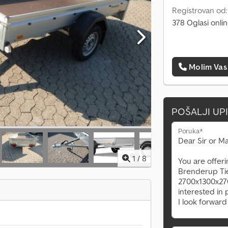
Registrovan od
378 Oglasi onli
Molim Vas
POŠALJI UP
Poruka*
1
/
8