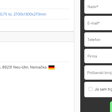
Naziv*
 0,75 to. 2700x1300x270mm
E-mail*
Telefon
Firma
106, 89231 Neu-Ulm, Nemačka
Poštanski broj
Ja sam tr