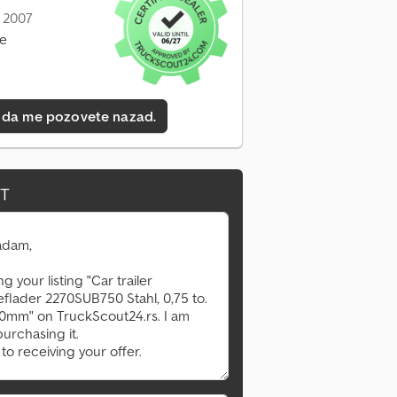
: 2007
ne
 da me pozovete nazad.
IT