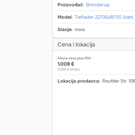
Proizvođač:
Brenderup
Model:
Tieflader 2270SUB750 Stahl,
Stanje:
novo
Cena i lokacija
Fiksna cena plus PDV
1.008 €
(1.200 € bruto)
Lokacija prodavca:
Reuttier Str. 