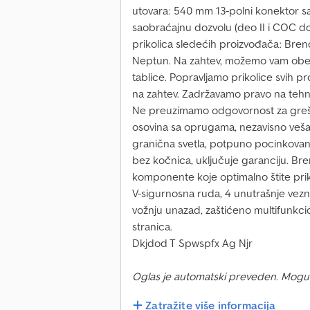
utovara: 540 mm 13-polni konektor 
saobraćajnu dozvolu (deo II i COC d
prikolica sledećih proizvođača: Bren
Neptun. Na zahtev, možemo vam obez
tablice. Popravljamo prikolice svih
na zahtev. Zadržavamo pravo na teh
Ne preuzimamo odgovornost za greš
osovina sa oprugama, nezavisno veša
granična svetla, potpuno pocinkova
bez kočnica, uključuje garanciju. Br
komponente koje optimalno štite prik
V-sigurnosna ruda, 4 unutrašnje vezne
vožnju unazad, zaštićeno multifunkci
stranica.
Dkjdod T Spwspfx Ag Njr
Oglas je automatski preveden. Mogu
Zatražite više informacija