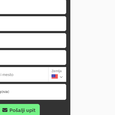
Zemlja
 i mesto
govac
Pošalji upit