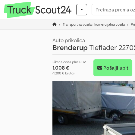
Transportna vozila i komercijalna vozila
Pr
Auto prikolica
Brenderup
Tieflader 2270
Fiksna cena plus PDV
1.008 €
Pošalji upit
(1.200 € bruto)