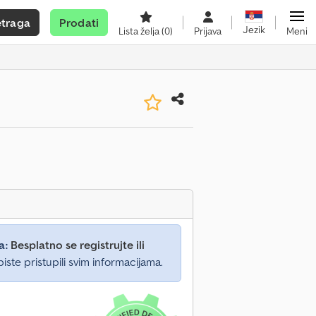
etraga
Prodati
Jezik
Lista želja
(0)
Prijava
Meni
a:
Besplatno se registrujte ili
iste pristupili svim informacijama.