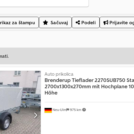
rikaz za štampu
Sačuvaj
Podeli
Prijavite o
mati.
Auto prikolica
Brenderup
Tieflader 2270SUB750 Stahl
2700x1300x270mm mit Hochplane 10
Höhe
Neu-Ulm
975 km