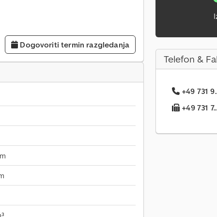
I
Dogovoriti termin razgledanja
Telefon & Fa
+49 731 9.
+49 731 7..
mm
mm
m³