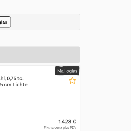
glas
Mali oglas
, 0,75 to.
5 cm Lichte
1.428 €
Fiksna cena plus PDV