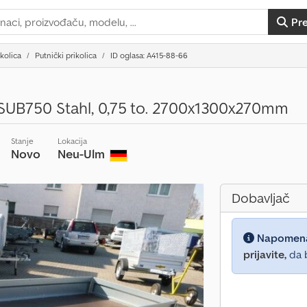
Pr
ikolica
Putnički prikolica
ID oglasa: A415-88-66
SUB750 Stahl, 0,75 to. 2700x1300x270mm
Stanje
Lokacija
Novo
Neu-Ulm
Dobavljač
Napomen
prijavite,
da b