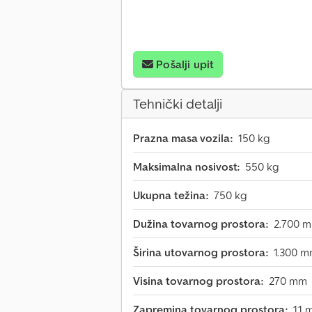
Pošalji upit
Tehnički detalji
Prazna masa vozila:
150 kg
Maksimalna nosivost:
550 kg
Ukupna težina:
750 kg
Dužina tovarnog prostora:
2.700 
Širina utovarnog prostora:
1.300 
Visina tovarnog prostora:
270 mm
Zapremina tovarnog prostora:
1,1 