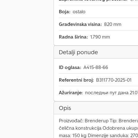
Boja:
ostalo
Građevinska visina:
820 mm
Radna širina:
1.790 mm
Detalji ponude
ID oglasa:
A415-88-66
Referentni broj:
B311770-2025-01
Ažuriranje:
последњи пут дана 21.0
Opis
Proizvođač: Brenderup Tip: Brenderup
čelična konstrukcija Odobrena ukup
masa: 150 kg Dimenzije sanduka: 270