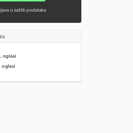
zjava o zaštiti podataka
ks
.. oglasi
. oglasi