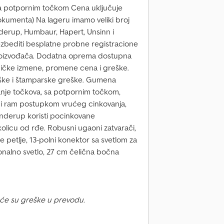
sa potpornim točkom Cena uključuje
okumenta) Na lageru imamo veliki broj
derup, Humbaur, Hapert, Unsinn i
bediti besplatne probne registracione
 proizvođača. Dodatna oprema dostupna
ničke izmene, promene cena i greške.
ke i štamparske greške. Gumena
nje točkova, sa potpornim točkom,
ni ram postupkom vrućeg cinkovanja,
enderup koristi pocinkovane
olicu od rđe. Robusni ugaoni zatvarači,
 petlje, 13-polni konektor sa svetlom za
onalno svetlo, 27 cm čelična bočna
će su greške u prevodu.