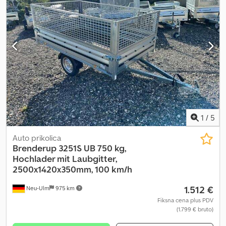
1
/
5
Auto prikolica
Brenderup
3251S UB 750 kg,
Hochlader mit Laubgitter,
2500x1420x350mm, 100 km/h
1.512 €
Neu-Ulm
975 km
Fiksna cena plus PDV
(1.799 € bruto)