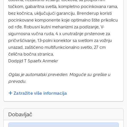
točkom, gabaritna svetla, kompletno pocinkovana rama,
bez kočnica, uključujući garanciju. Brenderup koristi
pocinkovane komponente koje optimalno štite prikolicu
od rđe. Robusni kutni mehanizmi za podizanje, V-
sigurnosna vučna ruda, 4 x unutrašnje prstenove za
pričvršćivanje, 13-polni konektor sa svetlom za vožnju
unazad, zaštićeno multifunkcionalno svetlo, 27 cm
čelična bočna stranica.
Dodpjd T Spaefx Anmekr
Oglas je automatski preveden. Moguće su greške u
prevodu.
Zatražite više informacija
Dobavljač