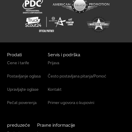
ram iz uronjene kupke Sa kočnicom Uključena garancija
Brenderup koristi pocinkovane delove koji optimalno štite
prikolicu od rđe Robusne uglovne brave, V-bezbednosna vučna
ruda, 4 unutrašnja vezna prstena, sa kočnicom, 13-polni priključak
sa rikverc svetlom, zaštićena multifunkcionalna svetla, 40 cm
čelična bočna stranica
Prodati
Servis i podrška
Cene i tarife
Prijava
Postavljanje oglasa
Često postavljana pitanja/Pomoć
Upravljajte oglase
Kontakt
Pečat poverenja
Primer ugovora o kupovini
preduzeće
Pravne informacije