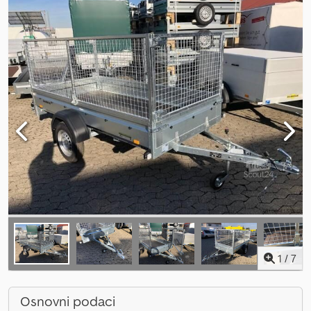
1
/
7
Osnovni podaci