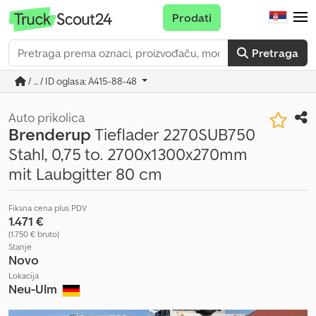
Prodati
Pretraga
/ ... / ID oglasa: A415-88-48
Auto prikolica
Brenderup
Tieflader 2270SUB750
Stahl, 0,75 to. 2700x1300x270mm
mit Laubgitter 80 cm
Fiksna cena plus PDV
1.471 €
(1.750 € bruto)
Stanje
Novo
Lokacija
Neu-Ulm