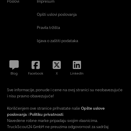
Poslovi
Impresum
Opšti uslovi poslovanja
Pravila tržišta
Izjava o zaštiti podataka
Blog
Facebook
X
LinkedIn
Sve informacije, ponude i cene na ovoj stranici su neobavezujuće
i nisu pravno obavezujuće!
Korišćenjem ove stranice prihvatate naše
Opšte uslove
poslovanja
i
Politiku privatnosti
.
Navedene robne marke pripadaju svojim vlasnicima.
TruckScout24 GmbH ne preuzima odgovornost za sadržaj