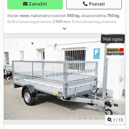
Zatražiti
Pozvati
Stanje:
novo
, maksimalna nosivost:
550 kg
, ukupna težina:
750 kg
,
dužina tovarnog prostora:
2.500 mm
, širina utovarnog prostora:
1.420 mm
, visina tovarnog prostora:
850 mm
, zapremina tovarnog
prostora:
3,2 m³
, boja:
ostalo
, građevinska visina:
1.460 mm
, radna
Mali oglas
širina:
1.490 mm
, Proizvođač: Brenderup Tip: Brenderup 3251S UB,
prikolica sa visokim stranicama, čelična konstrukcija Dozvoljena
ukupna težina: 750 kg, bez kočnica Korisna nosivost: 550 kg
Sopstvena težina: 200 kg Dimenzije sanduka: 2500 x 1420 x 350
mm Gume: 13 inča Dedpjpffhnsfx Anmjkr Visina utovara: 610 mm
Sve bočne stranice se mogu skinuti i preklopiti Uključuje 6
prstenova za pričvršćivanje Sa nastavkom za zaštitnu mrežu, visine
500 mm Cena uključuje saobraćajnu dozvolu (del II i COC
dokumenta) Na lageru imamo veliki broj prikolica sledećih
proizvođača: Brenderup, Humbaur, Hapert, Unsinn i Neptun. Na
zahtev, možemo da vam obezbedimo besplatne probne
registarske tablice za prevoz. Popravljamo prikolice svih
proizvođača. Dodatna oprema na upit. Zadržavamo pravo na
tehničke izmene, promene cena i greške. Ne preuzimamo
1
/
13
odgovornost za greške i štamparske greške. Gumena opruga,