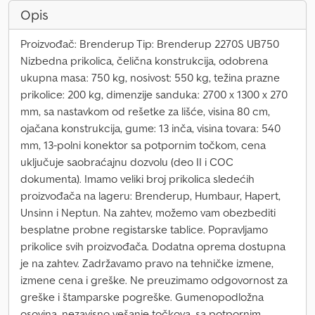
Opis
Proizvođač: Brenderup Tip: Brenderup 2270S UB750
Nizbedna prikolica, čelična konstrukcija, odobrena
ukupna masa: 750 kg, nosivost: 550 kg, težina prazne
prikolice: 200 kg, dimenzije sanduka: 2700 x 1300 x 270
mm, sa nastavkom od rešetke za lišće, visina 80 cm,
ojačana konstrukcija, gume: 13 inča, visina tovara: 540
mm, 13-polni konektor sa potpornim točkom, cena
uključuje saobraćajnu dozvolu (deo II i COC
dokumenta). Imamo veliki broj prikolica sledećih
proizvođača na lageru: Brenderup, Humbaur, Hapert,
Unsinn i Neptun. Na zahtev, možemo vam obezbediti
besplatne probne registarske tablice. Popravljamo
prikolice svih proizvođača. Dodatna oprema dostupna
je na zahtev. Zadržavamo pravo na tehničke izmene,
izmene cena i greške. Ne preuzimamo odgovornost za
greške i štamparske pogreške. Gumenopodložna
osovina, nezavisno vešanje točkova, sa potpornim