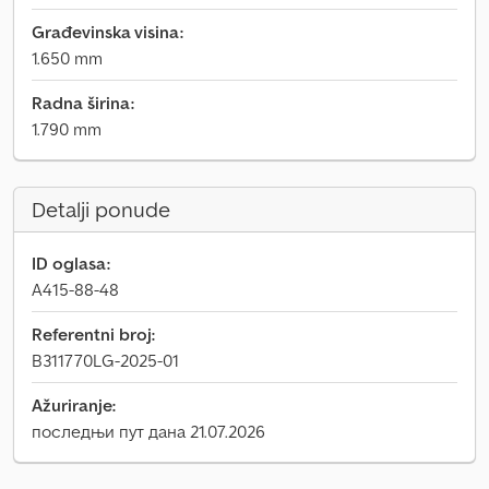
Građevinska visina:
1.650 mm
Radna širina:
1.790 mm
Detalji ponude
ID oglasa:
A415-88-48
Referentni broj:
B311770LG-2025-01
Ažuriranje:
последњи пут дана 21.07.2026