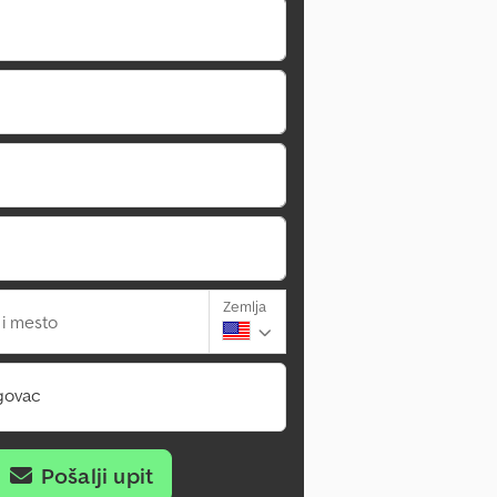
Zemlja
 i mesto
govac
Pošalji upit