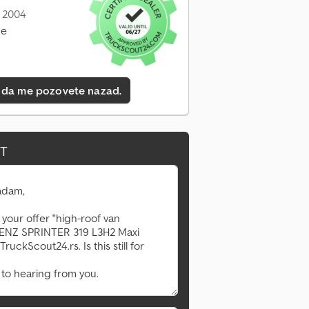
: 2004
ne
 da me pozovete nazad.
IT