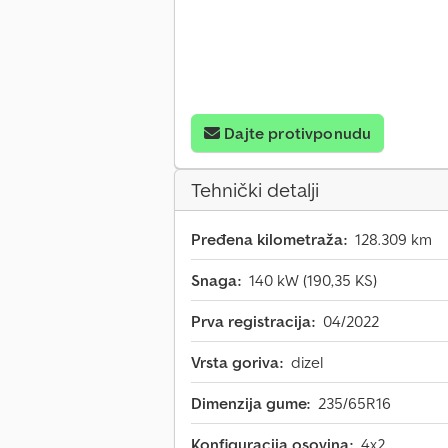
Dajte protivponudu
Tehnički detalji
Pređena kilometraža:
128.309 km
Snaga:
140 kW (190,35 KS)
Prva registracija:
04/2022
Vrsta goriva:
dizel
Dimenzija gume:
235/65R16
Konfiguracija osovina:
4x2