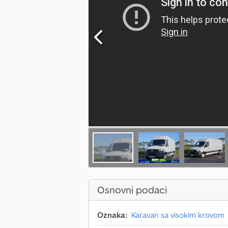
Osnovni podaci
Oznaka:
Karavan sa visokim krovom