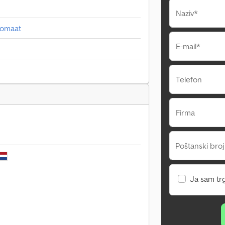
Naziv*
tomaat
E-mail*
Telefon
Firma
Poštanski broj
Ja sam tr