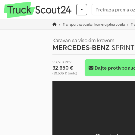
Transportna vozila i komercijalna vozila
Tr
Karavan sa visokim krovom
MERCEDES-BENZ
SPRINTE
VB plus PDV
32.650 €
Dajte protivponu
(39.506 € bruto)