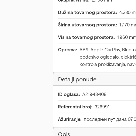
Dužina tovarnog prostora:
4.330 
Širina utovarnog prostora:
1.770 
Visina tovarnog prostora:
1.960 m
Oprema:
ABS, Apple CarPlay, Bluetoo
podesivo ogledalo, elektri
kontrola proklizavanja, nav
Detalji ponude
ID oglasa:
A219-18-108
Referentni broj:
326991
Ažuriranje:
последњи пут дана 07.
Opis