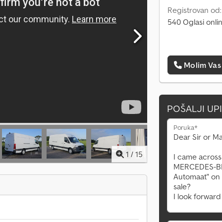
Registrovan od
540 Oglasi onli
Molim Vas
POŠALJI UP
Poruka*
1
/
15