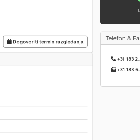
I
Telefon & Fa
Dogovoriti termin razgledanja
+31 183 2..
+31 183 6..