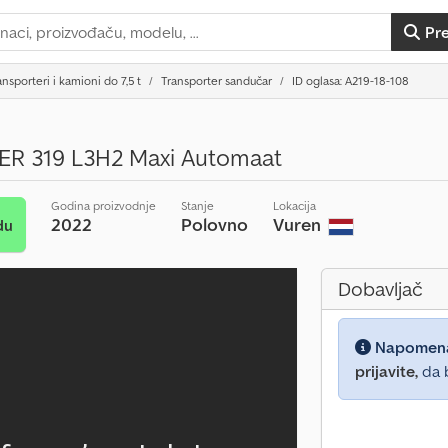
Pr
ansporteri i kamioni do 7,5 t
Transporter sandučar
ID oglasa: A219-18-108
R 319 L3H2 Maxi Automaat
Godina proizvodnje
Stanje
Lokacija
2022
Polovno
Vuren
du
Dobavljač
Napomen
prijavite,
da b