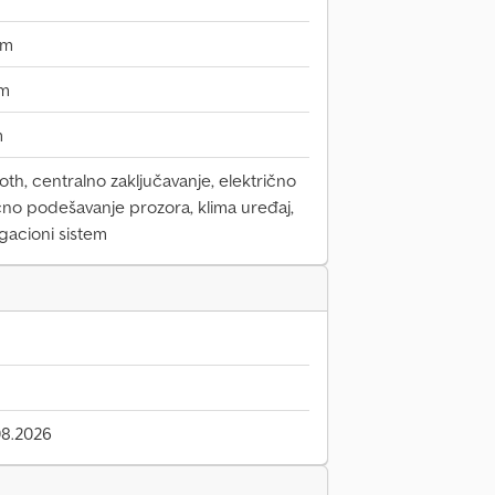
mm
mm
m
th, centralno zaključavanje, električno
čno podešavanje prozora, klima uređaj,
igacioni sistem
08.2026