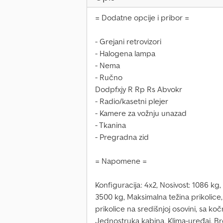
= Dodatne opcije i pribor =
- Grejani retrovizori
- Halogena lampa
- Nema
- Ručno
Dodpfxjy R Rp Rs Abvokr
- Radio/kasetni plejer
- Kamere za vožnju unazad
- Tkanina
- Pregradna zid
= Napomene =
Konfiguracija: 4x2, Nosivost: 1086 kg
3500 kg, Maksimalna težina prikolice
prikolice na središnjoj osovini, sa ko
Jednostruka kabina, Klima-uređaj, Broj