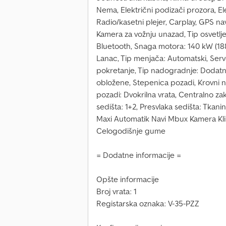
Nema, Električni podizači prozora, Ele
Radio/kasetni plejer, Carplay, GPS navi
Kamera za vožnju unazad, Tip osvetlje
Bluetooth, Snaga motora: 140 kW (188 
Lanac, Tip menjača: Automatski, Serv
pokretanje, Tip nadogradnje: Dodatn
obložene, Stepenica pozadi, Krovni n
pozadi: Dvokrilna vrata, Centralno zak
sedišta: 1+2, Presvlaka sedišta: Tkan
Maxi Automatik Navi Mbux Kamera Kli
Celogodišnje gume
= Dodatne informacije =
Opšte informacije
Broj vrata: 1
Registarska oznaka: V-35-PZZ