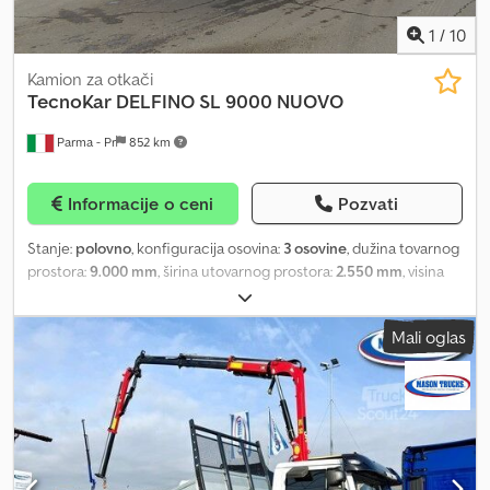
1
/
10
Kamion za otkači
TecnoKar
DELFINO SL 9000 NUOVO
Parma - Pr
852 km
Informacije o ceni
Pozvati
Stanje:
polovno
, konfiguracija osovina:
3 osovine
, dužina tovarnog
prostora:
9.000 mm
, širina utovarnog prostora:
2.550 mm
, visina
tovarnog prostora:
2.000 mm
, zapremina tovarnog prostora:
45
m³
, suspencija:
vazduh
, dimenzija gume:
385/65 r22,5
, boja:
svetlo
Mali oglas
siva
, NOVI PRIKOLICA SA ZADNJIM KIPANJEM TECNOKAR DELFINO
SL 9000, ODMAH DOSTUPNA, IZRAĐENA OD ALUMINIJUMA;
DIMENZIJE TERETNOG PROSTORA: DUŽINA 9000 MM X ŠIRINA
2500 MM X VISINA 2000 MM; MEĐUOSOVINSKI RAZMAK: 4650 MM;
GUME: 385/65 R22,5; DISK KOČNICE; PNEUMATSKA VEŠANJA;
PODIZNA PRVA OSOVINA; TREĆA OSOVINA UPRAVLJIVA;
ZAPREMINA KIPE: 45,5 m³; EBS SISTEM; ELEKTRIČNI PREKRIVAČ ZA