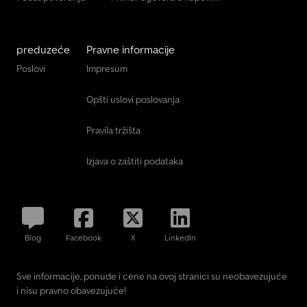
preduzeće
Pravne informacije
Poslovi
Impresum
Opšti uslovi poslovanja
Pravila tržišta
Izjava o zaštiti podataka
Blog
Facebook
X
LinkedIn
Sve informacije, ponude i cene na ovoj stranici su neobavezujuće
i nisu pravno obavezujuće!