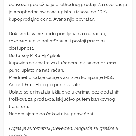
obaveza i podložna je prethodnoj prodaji. Za rezervaciju
je neophodna avansna uplata u iznosu od 10%
kupoprodajne cene. Avans nije povratan.
Dok sredstva ne budu primljena na naš račun,
rezervacija nije potvrđena niti postoji pravo na
dostupnost.
Dsdpfxoy R Rb Hj Agkekr
Kupovina se smatra zaključenom tek nakon prijema
pune uplate na naš račun.
Predmet prodaje ostaje vlasništvo kompanije MSG
Andert GmbH do potpune isplate.
Uplate se prihvataju isključivo u evrima, bez dodatnih
troškova za prodavca, isključivo putem bankovnog
transfera.
Napominjemo da čekovi nisu prihvaćeni.
Oglas je automatski preveden. Moguće su greške u
prevodu.