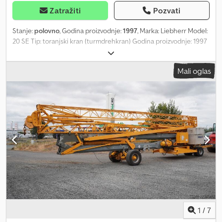
Zatražiti
Pozvati
Stanje:
polovno
, Godina proizvodnje:
1997
, Marka: Liebherr Model:
20 SE Tip: toranjski kran (turmdrehkran) Godina proizvodnje: 1997
Nosivost: 2000 kg Radijus delovanja: 24 m Visina dizanja: 32 m
Dodpjqnqw Uofx Agkjkr U veoma dobrom stanju
Mali oglas
1
/
7