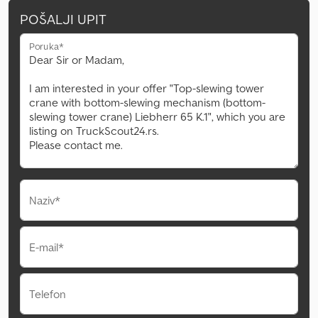
POŠALJI UPIT
Poruka*
Naziv*
E-mail*
Telefon