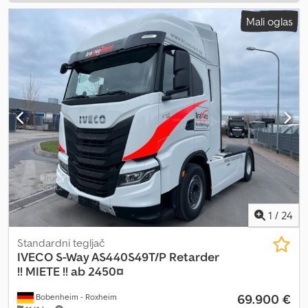
Mali oglas
1
/
24
Standardni tegljač
IVECO
S-Way AS440S49T/P Retarder
!! MIETE !! ab 2450¤
69.900 €
Bobenheim - Roxheim