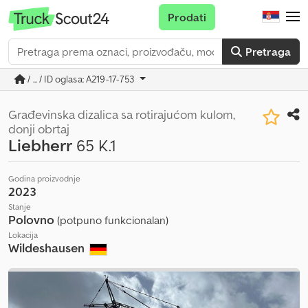
Prodati
Pretraga
/ ... / ID oglasa: A219-17-753
Građevinska dizalica sa rotirajućom kulom,
donji obrtaj
Liebherr
65 K.1
Godina proizvodnje
2023
Stanje
Polovno
(potpuno funkcionalan)
Lokacija
Wildeshausen