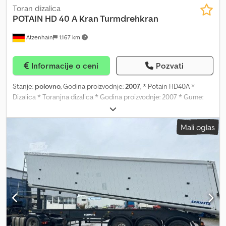
Toran dizalica
POTAIN
HD 40 A Kran Turmdrehkran
Atzenhain
1.167 km
Informacije o ceni
Pozvati
Stanje:
polovno
, Godina proizvodnje:
2007
, * Potain HD40A *
Dizalica * Toranjna dizalica * Godina proizvodnje: 2007 * Gume:
pogledajte slike * Maksimalna visina kuke: 23,00 m * Maksimalni
doseg (standardni izbočnik): 35,00 m * Dimenzije oslonca
Mali oglas
(površina): 4,2 x 4,2 m * Poluprečnik okretanja: 2,5 m * Maksimalna
nosivost: 4.000 kg * Nosivost na vrhu izbočnika (pri 35 m): 1.000 kg
* Odmah dostupno * Greške i propusti su mogući Imate li pitanja?
Kontaktirajte nas za brzu konsultaciju, a možete nas kontaktirati i
direktno putem WhatsApp-a: Nudimo: Dedpfjzl N H Isx Agkskr
Gotovinsku kupovinu za firme iz EU sa identifikacionim brojem za
PDV, PDV brojem, kao i za kupce iz zemalja van EU. Lizing i
finansiranje. Obavljanje svih carinskih formalnosti. Izrada
privremenih i izvoznih registarskih tablica. Transport do luke. Sve
cene u oglasima su bruto cene i uključuju zakonski PDV od 19%.