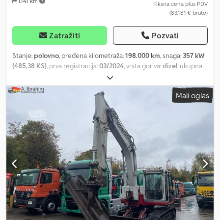
1.141 km
Fiksna cena plus PDV
(83.181 € bruto)
Zatražiti
Pozvati
Stanje:
polovno
, pređena kilometraža:
198.000 km
, snaga:
357 kW
(485,38 KS)
, prva registracija:
03/2024
, vrsta goriva:
dizel
, ukupna
težina:
18.000 kg
, konfiguracija osovina:
2 osovine
, kočnice:
retarder
, boja:
bela
, tip prenosa:
automatski
, emisioni razred:
Euro
Mali oglas
6
, Oprema:
ABS, grejač za parkiranje, klima uređaj, navigacioni
sistem
, Iveco S-Way AS440S49T/P * !!! Iznajmljivanje !!! * Nemačko
vozilo * Lisnata / vazdušna suspenzija * Međuosovinsko rastojanje
3.800 mm * EURO 6E * Automatski menjač * Retarder * Dupla
rezervoarska instalacija 640 l + 480 l * Kožni volan * Full LED svetla
* Automatska svetla * Automatska klima * Pomoćno grejanje
kabine * Bord kompjuter * Prikaz opterećenja osovine *
Navigacija Dkodpfx Agsvvf Tvokjr * Pomoć pri kretanju na uzbrdici
* Asistent za održavanje trake * Multifunkcionalni volan *
Električni podizači prozora * Električno podesivi i grejani spoljni
retrovizori * 2 ležaja * Frižider * Priprema za pomoćni pogon *
Centralno zaključavanje sa daljinskim upravljanjem * Vozačevo