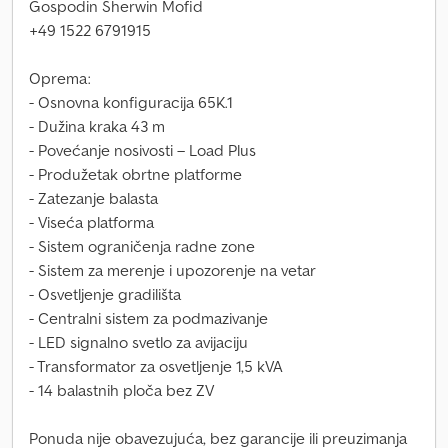
Gospodin Sherwin Mofid
+49 1522 6791915
Oprema:
- Osnovna konfiguracija 65K.1
- Dužina kraka 43 m
- Povećanje nosivosti – Load Plus
- Produžetak obrtne platforme
- Zatezanje balasta
- Viseća platforma
- Sistem ograničenja radne zone
- Sistem za merenje i upozorenje na vetar
- Osvetljenje gradilišta
- Centralni sistem za podmazivanje
- LED signalno svetlo za avijaciju
- Transformator za osvetljenje 1,5 kVA
- 14 balastnih ploča bez ZV
Ponuda nije obavezujuća, bez garancije ili preuzimanja