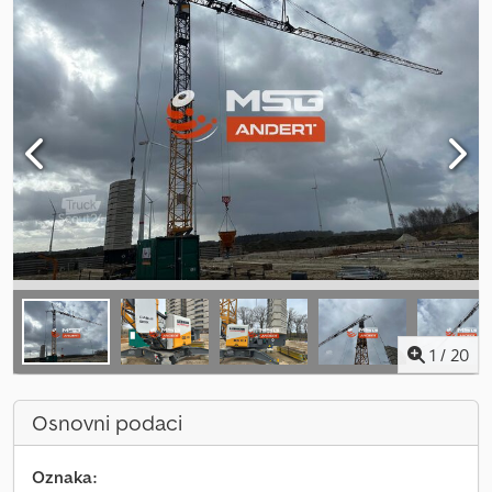
1
/
20
Osnovni podaci
Oznaka: