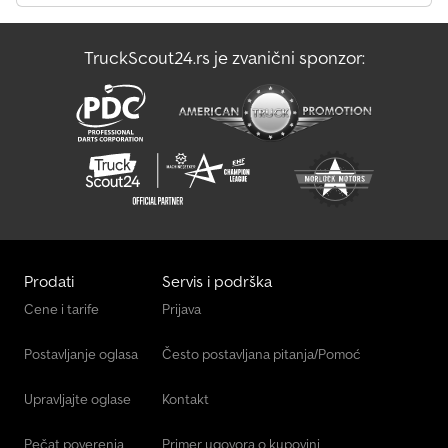
TruckScout24.rs je zvanični sponzor:
Prodati
Servis i podrška
Cene i tarife
Prijava
Postavljanje oglasa
Često postavljana pitanja/Pomoć
Upravljajte oglase
Kontakt
Pečat poverenja
Primer ugovora o kupovini