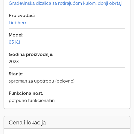
Građevinska dizalica sa rotirajućom kulom, donji obrtaj
Proizvođač:
Liebherr
Model:
65 K.1
Godina proizvodnje:
2023
Stanje:
spreman za upotrebu (polovno)
Funkcionalnost:
potpuno funkcionalan
Cena i lokacija