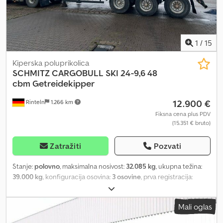
1
/
15
Kiperska poluprikolica
SCHMITZ CARGOBULL
SKI 24-9,6 48
cbm Getreidekipper
12.900 €
Rinteln
1.266 km
Fiksna cena plus PDV
(15.351 € bruto)
Zatražiti
Pozvati
Stanje:
polovno
, maksimalna nosivost:
32.085 kg
, ukupna težina:
39.000 kg
, konfiguracija osovina:
3 osovine
, prva registracija:
07/2000
, Oprema:
ABS
, Nemačko vozilo, klapna sa njihalom, žitni
slajder, platforma, BPW doboš kočnice. Više informacija putem
Mali oglas
telefona. Christian Dodpfx Asw Hin Djgkjkr