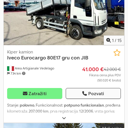
KORITO; JOST PODIZNI NOGARI; HALDEX HIDRAULIČNI SISTEM.
Dedpohk Uzcjfx Agkjkr
1
/
15
Kiper kamion
Iveco
Eurocargo 80E17 gru con JIB
41.000 €
Area Artigianale Vedelago
42.000 €
734 km
Fiksna cena plus PDV
(50.020 € bruto)
Zatražiti
Pozvati
Stanje:
polovno
, Funkcionalnost:
potpuno funkcionalan
, pređena
kilometraža:
207.000 km
, prva registracija:
12/2006
, vrsta goriva:
dizel
, maksimalna nosivost:
1.900 kg
, ukupna težina:
7.490 kg
,
konfiguracija osovina:
4x2
, gorivo:
dizel
, kočnice:
kočenje