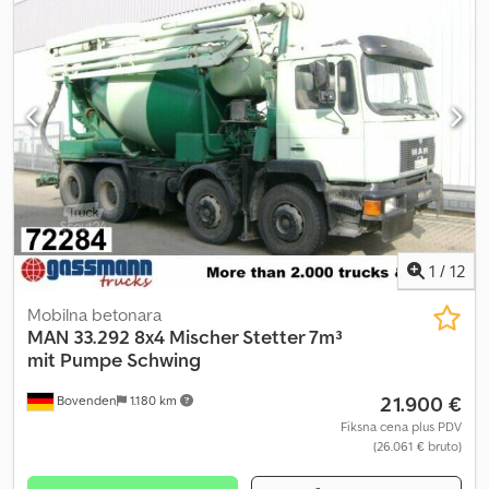
1
/
12
Mobilna betonara
MAN
33.292 8x4 Mischer Stetter 7m³
mit Pumpe Schwing
21.900 €
Bovenden
1.180 km
Fiksna cena plus PDV
(26.061 € bruto)