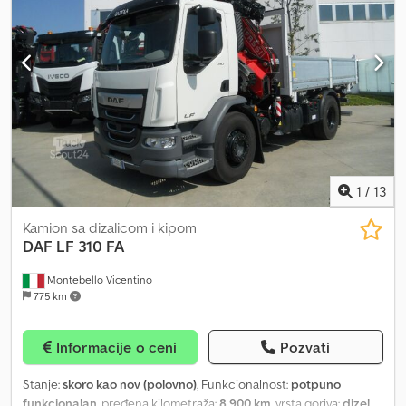
Agkjkr Bachar Ibrahim / Arapski / Engleski / Nemački – Servis za
registraciju, tehnički pregled/inspekcija, prevoz do luke Dizel
motor, klima uređaj, osnovna boja: bela Dodatna oprema ABS,
pogon na sva četiri točka, spreman za upotrebu, hidraulika za
grablje, gumena traka, hidraulika za čekić, kabina, sistem za brzu
zamenu priključaka, zaštitni krov, video uređaj Tip nadogradnje:
Takeuchi TB 1140, 14 t, godište 2006, sistem za brzu zamenu
priključaka, funkcija okretanja, klima uređaj, 5 kašika, radio,
spreman za upotrebu i u odličnom stanju. Greške i izmene su
moguće.
1
/
13
Kamion sa dizalicom i kipom
DAF
LF 310 FA
Montebello Vicentino
775 km
Informacije o ceni
Pozvati
Stanje:
skoro kao nov (polovno)
, Funkcionalnost:
potpuno
funkcionalan
, pređena kilometraža:
8.900 km
, vrsta goriva:
dizel
,