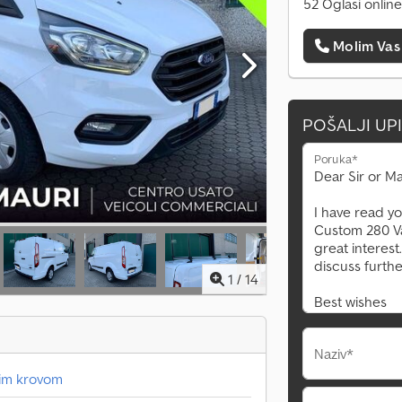
52 Oglasi online
Molim Vas
POŠALJI UP
Poruka*
1
/
14
Naziv*
kim krovom