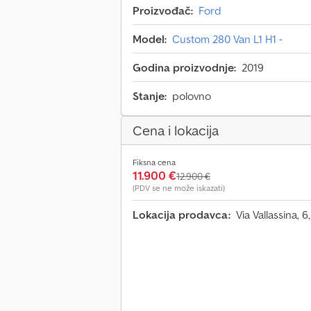
Proizvođač:
Ford
Model:
Custom 280 Van L1 H1 -
Godina proizvodnje:
2019
Stanje:
polovno
Cena i lokacija
Fiksna cena
11.900 €
12.900 €
(PDV se ne može iskazati)
Lokacija prodavca:
Via Vallassina, 