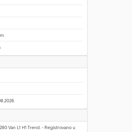
mm
m
08.2026
280 Van L1 H1 Trend. - Registrovano u