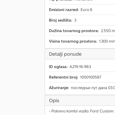
Emisioni razred:
Euro 6
Broj sedišta:
3
Dužina tovarnog prostora:
2.550 
Visina tovarnog prostora:
1.300 m
Detalji ponude
ID oglasa:
A219-16-963
Referentni broj:
1000100587
Ažuriranje:
последњи пут дана 03.
Opis
- Polovno kombi vozilo: Ford Custom 