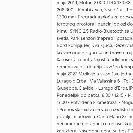
maju 2019, Motor: 2.000 TDCi 130 KS, 
206.000. - Kombi / Van, 3 sedišta, L1 
1.300 mm. Pregradna ploča za prevo
teretnog prostora i panelni oblozi do
Klimu, SYNC 2.5 Radio-Bluetooth sa
svetla, Park senzori (napred i pozadi
Bord kompjuter, Dva ključa, Rezervna
krovne šine + sigurnosne brave na sp
Karoserija i unutrašnjost u odličnom 
remena za distribuciju i izvršen kompl
maja 2027. Vozilo je u vlasništvu jedn
Lurago d'Erba - Via Vallassina 6 - Tel
Giuseppe, Davide. - Lurago d'Erba (
Ponedeljak do petka: 8.30 / 12.15 - 14.
17.00 - Potvrđena kilometraža. - Mo
- Prenos vlasništva se vrši u sedištu 
povoljnim uslovima. Carlo Mauri Srl 
nenamerne neslaganja u oglasu, koji
karaktera. Navedene cene su bez PDV 