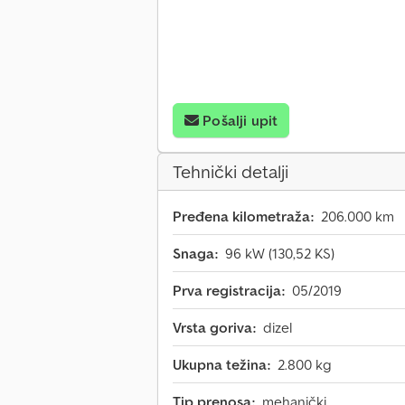
Pošalji upit
Tehnički detalji
Pređena kilometraža:
206.000 km
Snaga:
96 kW (130,52 KS)
Prva registracija:
05/2019
Vrsta goriva:
dizel
Ukupna težina:
2.800 kg
Tip prenosa:
mehanički