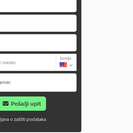
Zemlja
 i mesto
govac
Pošalji upit
zjava o zaštiti podataka