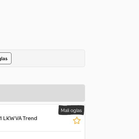
glas
Mali oglas
1 LKW VA Trend