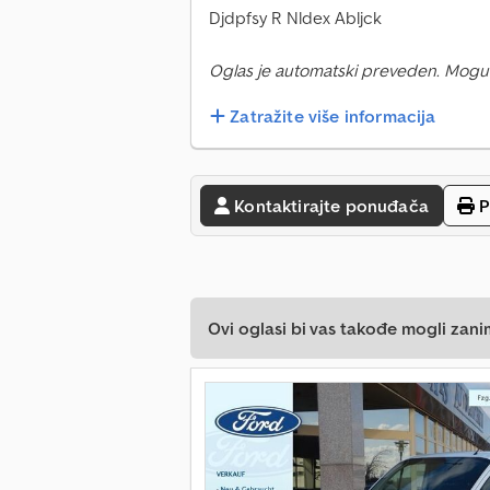
Djdpfsy R Nldex Abljck
Oglas je automatski preveden. Mogu
Zatražite više informacija
Kontaktirajte ponuđača
P
Ovi oglasi bi vas takođe mogli zani