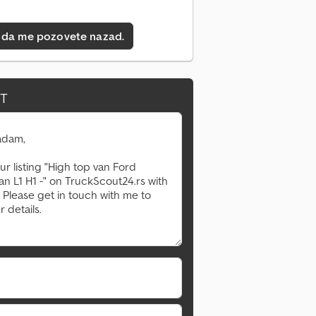
 da me pozovete nazad.
IT