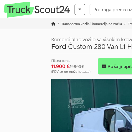
Transportna vozila i komercijalna vozila
Tr
Komercijalno vozilo sa visokim kro
Ford
Custom 280 Van L1 H
Fiksna cena
11.900 €
Pošalji upi
12.900 €
(PDV se ne može iskazati)