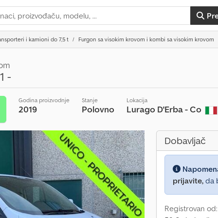
Pr
ansporteri i kamioni do 7,5 t
Furgon sa visokim krovom i kombi sa visokim krovom
vom
1 -
Godina proizvodnje
Stanje
Lokacija
2019
Polovno
Lurago D'Erba - Co
t
Dobavljač
Napomen
prijavite,
da b
Registrovan od: