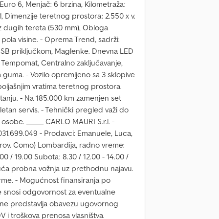
Euro 6, Menjač: 6 brzina, Kilometraža:
H1, Dimenzije teretnog prostora: 2.550 x v.
z dugih tereta (530 mm), Obloga
 pola visine. - Oprema Trend, sadrži:
 USB priključkom, Maglenke. Dnevna LED
), Tempomat, Centralno zaključavanje,
 guma. - Vozilo opremljeno sa 3 sklopive
oljašnjim vratima teretnog prostora.
stanju. - Na 185.000 km zamenjen set
etan servis. - Tehnički pregled važi do
e osobe. _____ CARLO MAURI S.r.l. -
. 031.699.049 - Prodavci: Emanuele, Luca,
Prov. Como) Lombardija, radno vreme:
00 / 19.00 Subota: 8.30 / 12.00 - 14.00 /
guća probna vožnja uz prethodnu najavu.
firme. - Mogućnost finansiranja po
ne snosi odgovornost za eventualne
 ne predstavlja obavezu ugovornog
i troškova prenosa vlasništva.