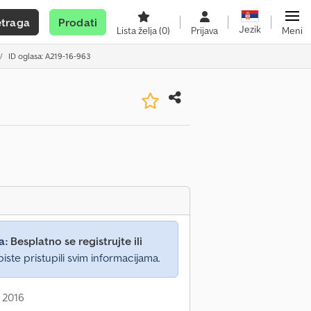
etraga
Prodati
Jezik
Lista želja
(0)
Prijava
Meni
ID oglasa: A219-16-963
a:
Besplatno se registrujte ili
iste pristupili svim informacijama.
 2016