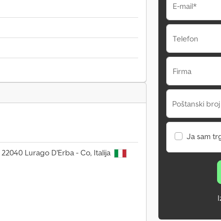
E-mail*
Telefon
Firma
Poštanski broj
Ja sam tr
6, 22040 Lurago D'Erba - Co, Italija
I