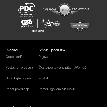
Prodati
Servis i podrška
Cene i tarife
Prijava
Postavljanje oglasa
Često postavljana pitanja/Pomoć
Upravljajte oglase
Kontakt
Pečat poverenja
Primer ugovora o kupovini