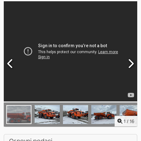
1
/
16
Osnovni podaci