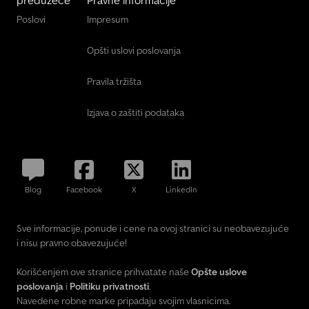
preduzeće
Pravne informacije
Poslovi
Impresum
Opšti uslovi poslovanja
Pravila tržišta
Izjava o zaštiti podataka
Blog
Facebook
X
LinkedIn
Sve informacije, ponude i cene na ovoj stranici su neobavezujuće
i nisu pravno obavezujuće!
Korišćenjem ove stranice prihvatate naše
Opšte uslove
poslovanja
i
Politiku privatnosti
.
Navedene robne marke pripadaju svojim vlasnicima.