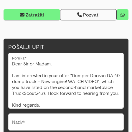
Zatražiti
Pozvati
POŠALJI UPIT
Poruka*
Naziv*