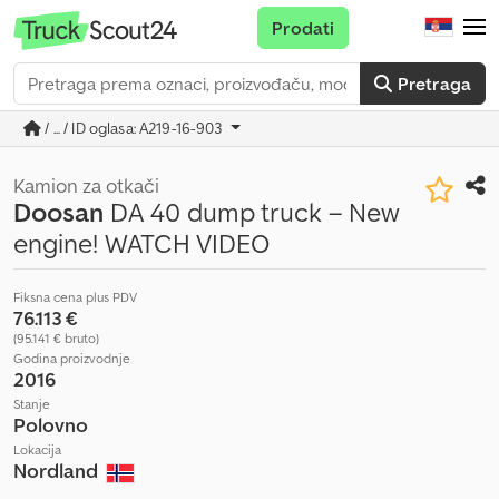
Prodati
Pretraga
/ ... / ID oglasa: A219-16-903
Kamion za otkači
Doosan
DA 40 dump truck – New
engine! WATCH VIDEO
Fiksna cena plus PDV
76.113 €
(95.141 € bruto)
Godina proizvodnje
2016
Stanje
Polovno
Lokacija
Nordland