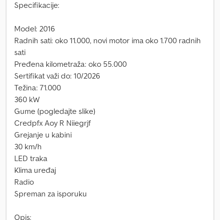
Specifikacije:
Model: 2016
Radnih sati: oko 11.000, novi motor ima oko 1.700 radnih
sati
Pređena kilometraža: oko 55.000
Sertifikat važi do: 10/2026
Težina: 71.000
360 kW
Gume (pogledajte slike)
Credpfx Aoy R Niiegrjf
Grejanje u kabini
30 km/h
LED traka
Klima uređaj
Radio
Spreman za isporuku
Opis: