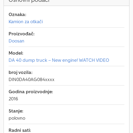
Oznaka:
Kamion za otkači
Proizvođač:
Doosan
Model:
DA 40 dump truck – New engine! WATCH VIDEO
broj vozila:
DIN0DA40AG084xxxx
Godina proizvodnje:
2016
Stanje:
polovno
Radni sati: