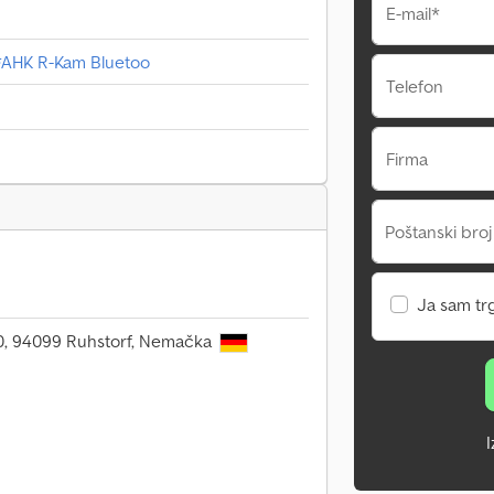
E-mail*
D*AHK R-Kam Bluetoo
Telefon
Firma
Poštanski broj
Ja sam tr
 10, 94099 Ruhstorf, Nemačka
I