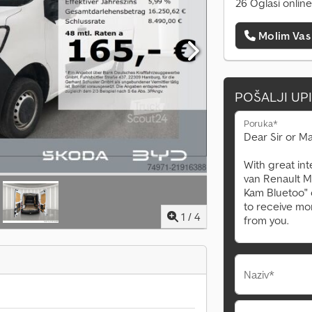
26 Oglasi online
Molim Vas
POŠALJI UP
Poruka*
1
/
4
Naziv*