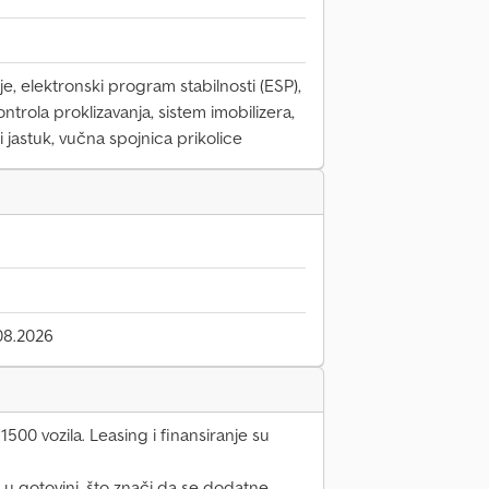
e, elektronski program stabilnosti (ESP),
kontrola proklizavanja, sistem imobilizera,
 jastuk, vučna spojnica prikolice
08.2026
500 vozila. Leasing i finansiranje su
 u gotovini, što znači da se dodatne