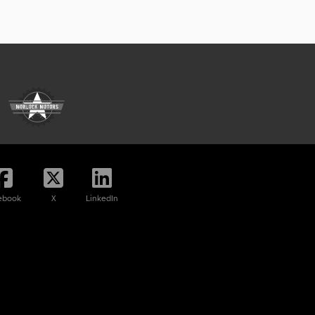
ebook
X
LinkedIn