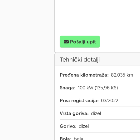
Pošalji upit
Tehnički detalji
Pređena kilometraža:
82.035 km
Snaga:
100 kW (135,96 KS)
Prva registracija:
03/2022
Vrsta goriva:
dizel
Gorivo:
dizel
Boja:
bela