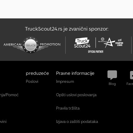
TruckScout24.rs je zvanični sponzor:
preduzeće
Pravne informacije
Poslovi
Impresum
Blog
Fac
anja/Pomoć
Opšti uslovi poslovanja
Pravila tržišta
vini
Izjava o zaštiti podataka