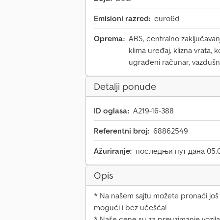
Emisioni razred:
euro6d
Oprema:
ABS, centralno zaključavanj
klima uređaj, klizna vrata, 
ugrađeni računar, vazdušni
Detalji ponude
ID oglasa:
A219-16-388
Referentni broj:
68862549
Ažuriranje:
последњи пут дана 05.
Opis
* Na našem sajtu možete pronaći još 1
mogući i bez učešća!
* Naše cene su za preuzimanje vozila