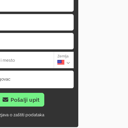
Zemlja
 i mesto
govac
Pošalji upit
zjava o zaštiti podataka