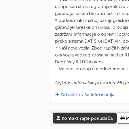
usluge kao što su ugradnja kuka za vu
garancija, paketi bezbrižnosti itd. n
* Uprkos maksimalnoj pažnji, greške u
garancije! Greške pri unosu, prodaj
zadržani. Informacije o opremi i potr
preko sistema DAT SilverDAT. VIN po
* Naši nova vozila: Zbog različitih z
ova vozila već registrovana na dan ili 
Dedpfxey R I Dfj Akaeck
... Izmene, prodaja u međuvremenu i 
Oglas je automatski preveden. Mogu
Zatražite više informacija
Kontaktirajte ponuđača
P