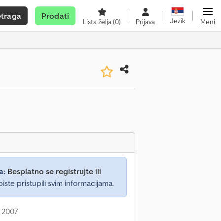
etraga
Prodati
Jezik
Lista želja
(0)
Prijava
Meni
a:
Besplatno se registrujte ili
iste pristupili svim informacijama.
: 2007