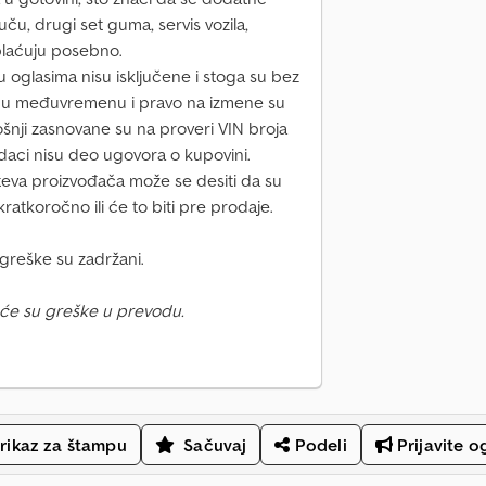
ču, drugi set guma, servis vozila,
aplaćuju posebno.
 oglasima nisu isključene i stoga su bez
a u međuvremenu i pravo na izmene su
ošnji zasnovane su na proveri VIN broja
daci nisu deo ugovora o kupovini.
ahteva proizvođača može se desiti da su
kratkoročno ili će to biti pre prodaje.
greške su zadržani.
će su greške u prevodu.
rikaz za štampu
Sačuvaj
Podeli
Prijavite o