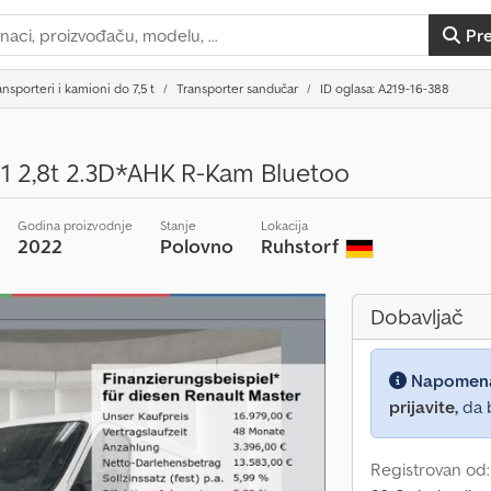
Pr
ansporteri i kamioni do 7,5 t
Transporter sandučar
ID oglasa: A219-16-388
1 2,8t 2.3D*AHK R-Kam Bluetoo
Godina proizvodnje
Stanje
Lokacija
2022
Polovno
Ruhstorf
Dobavljač
Napomen
prijavite,
da b
Registrovan od