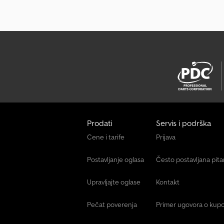
Prodati
Servis i podrška
Cene i tarife
Prijava
Postavljanje oglasa
Često postavljana pit
Upravljajte oglase
Kontakt
Pečat poverenja
Primer ugovora o kupo