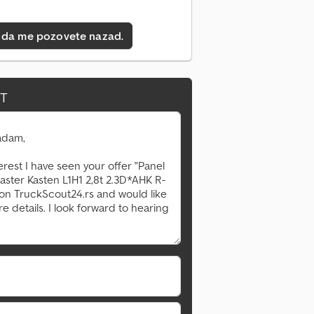
 da me pozovete nazad.
IT