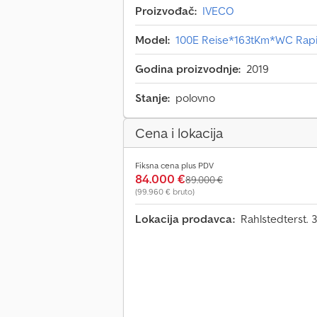
Proizvođač:
IVECO
Model:
100E Reise*163tKm*WC Rapi
Godina proizvodnje:
2019
Stanje:
polovno
Cena i lokacija
Fiksna cena plus PDV
84.000 €
89.000 €
(99.960 € bruto)
Lokacija prodavca:
Rahlstedterst.