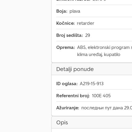
Boja:
plava
Kočnice:
retarder
Broj sedišta:
29
Oprema:
ABS, elektronski program st
klima uređaj, kupatilo
Detalji ponude
ID oglasa:
A219-15-913
Referentni broj:
100E 405
Ažuriranje:
последњи пут дана 29.0
Opis