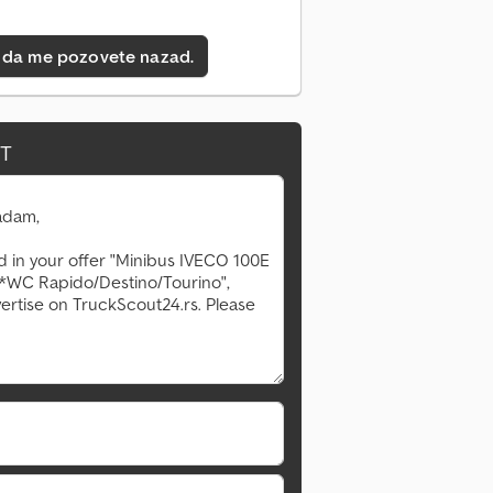
 da me pozovete nazad.
IT