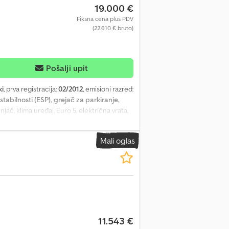
19.000 €
Fiksna cena plus PDV
(22.610 € bruto)
Pošalji upit
i
, prva registracija:
02/2012
, emisioni razred:
tabilnosti (ESP), grejač za parkiranje,
njač, klima uređaj, Euro 5, električna vrata,
629 Neu Wulmstorf Neto cena: 19.000 €
lna potvrda podataka za homologaciju u
Mali oglas
a vožnja su mogući u bilo koje vreme,
 našu Facebook stranicu.
11.543 €