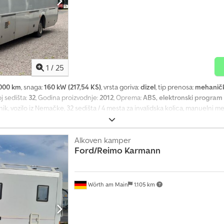
1
/
25
000 km
, snaga:
160 kW (217,54 KS)
, vrsta goriva:
dizel
, tip prenosa:
mehaničk
oj sedišta:
32
, Godina proizvodnje:
2012
, Oprema:
ABS, elektronski program s
nik, vozilo iz Nemačke, 32 sedišta / 4 mesta za invalidska kolica, manuelni me
t). Moguća zamena i prihvatanje vozila u zamenu. Wulmstorfer Str. 70 DE-21
je na licu mesta. Djdpfxev Hy Nge Af Eekr Pomažemo vam pri izvozu: origina
da izvoznih dokumenata, carinske oznake, ako je potrebno. - Pregled i probn
Alkoven kamper
Ford/Reimo
Karmann
ski dogovor! Prihvatanje vozila u zamenu i prevoz vozila na zahtev. Posetite
Wörth am Main
1.105 km