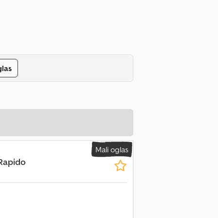
glas
Mali oglas
 Rapido