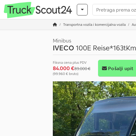
Transportna vozila i komercijalna vozila
Au
Minibus
IVECO
100E Reise*163tKm
Fiksna cena plus PDV
84.000 €
Pošalji upit
89.000 €
(99.960 € bruto)