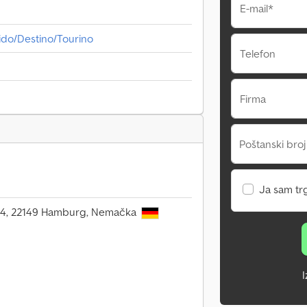
E-mail*
do/Destino/Tourino
Telefon
Firma
Poštanski broj
Ja sam tr
 34, 22149 Hamburg, Nemačka
I