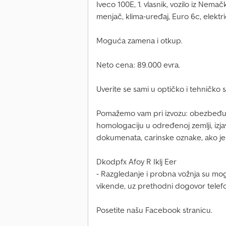
Iveco 100E, 1. vlasnik, vozilo iz Nemač
menjač, klima-uređaj, Euro 6c, elektri
Moguća zamena i otkup.
Neto cena: 89.000 evra.
Uverite se sami u optičko i tehničko st
Pomažemo vam pri izvozu: obezbeđuj
homologaciju u određenoj zemlji, izja
dokumenata, carinske oznake, ako je
Dkodpfx Afoy R Iklj Eer
- Razgledanje i probna vožnja su mogu
vikende, uz prethodni dogovor telefo
Posetite našu Facebook stranicu.