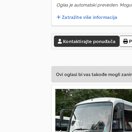
Oglas je automatski preveden. Mogu
Zatražite više informacija
Kontaktirajte ponuđača
P
Ovi oglasi bi vas takođe mogli zani