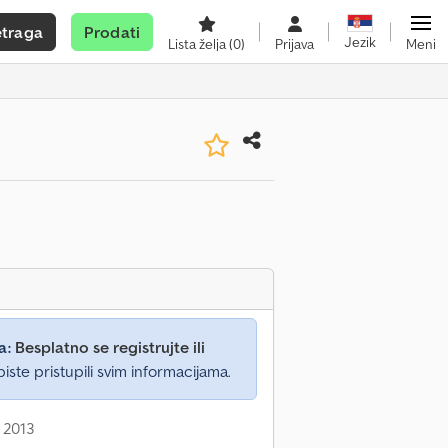
etraga
Prodati
Jezik
Lista želja
(0)
Prijava
Meni
a:
Besplatno se registrujte ili
iste pristupili svim informacijama.
 2013