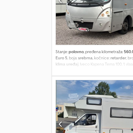
Stanje:
polovno
, pređena kilometraža:
560.
Euro 5
, boja:
srebrna
, kočnice:
retarder
, br
klima uređaj
, Iveco Kapena Tema 100, 1. vlas
prilagođeno za osobe sa invaliditetom (lif
Uverite se sami u vizuelno i tehničko stan
različitim zemljama, izjava dobavljača, izra
uključujući i vikende, uz prethodni telefon