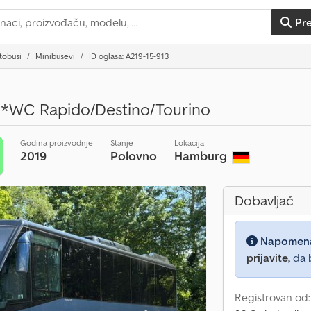
Pr
tobusi
Minibusevi
ID oglasa: A219-15-913
*WC Rapido/Destino/Tourino
Godina proizvodnje
Stanje
Lokacija
2019
Polovno
Hamburg
Dobavljač
Napomen
prijavite,
da b
Registrovan od: