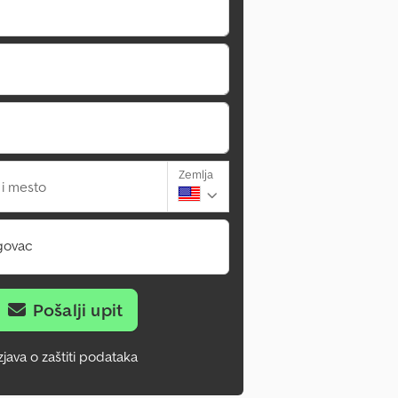
Zemlja
 i mesto
govac
Pošalji upit
zjava o zaštiti podataka