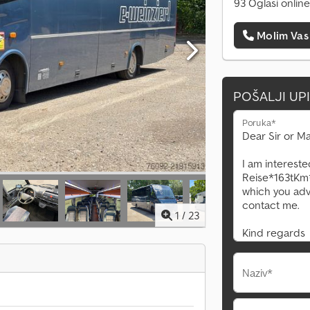
93 Oglasi online
Molim Vas
POŠALJI UP
Poruka*
1
/
23
Naziv*