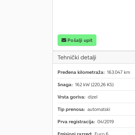
Pošalji upit
Tehnički detalji
Pređena kilometraža:
163.047 km
Snaga:
162 kW (220,26 KS)
Vrsta goriva:
dizel
Tip prenosa:
automatski
Prva registracija:
04/2019
Emisioni razred:
Euro 6