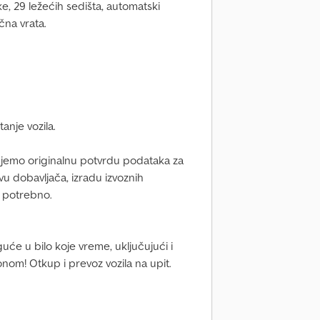
ke, 29 ležećih sedišta, automatski
čna vrata.
anje vozila.
emo originalnu potvrdu podataka za
vu dobavljača, izradu izvoznih
 potrebno.
će u bilo koje vreme, uključujući i
nom! Otkup i prevoz vozila na upit.