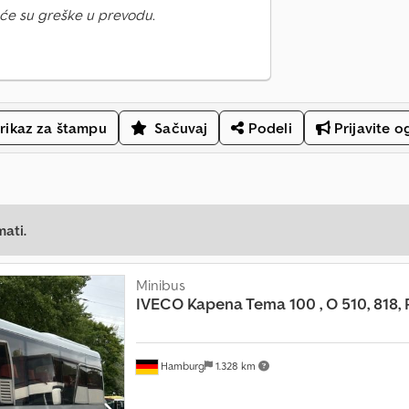
će su greške u prevodu.
rikaz za štampu
Sačuvaj
Podeli
Prijavite o
mati.
Minibus
IVECO
Kapena Tema 100 , O 510, 818,
Hamburg
1.328 km